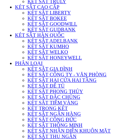
KÉT SẮT TRULY
KÉT SẮT CAO CẤP
KÉT SẮT LIBERTY
KÉT SẮT BOKEE
KÉT SẮT GOODWILL
KÉT SẮT GUDBANK
KÉT SẮT HÀN QUỐC
KÉT SẮT ADELBANK
KÉT SẮT KUMHO
KÉT SẮT WELKO
KÉT SẮT HONEYWELL
PHÂN LOẠI
KÉT SẮT GIA ĐÌNH
KÉT SẮT CÔNG TY - VĂN PHÒNG
KÉT SẮT HAI CỬA HAI TẦNG
KÉT SẮT ĐỂ TỦ
KÉT SẮT PHONG THỦY
KÉT SẮT ĐẶC CHỦNG
KÉT SẮT TIỆM VÀNG
KÉT TRONG KÉT
KÉT SẮT NGÂN HÀNG
KÉT SẮT CÔNG ĐỨC
KÉT SẮT THÔNG MINH
KÉT SẮT NHẬN DIỆN KHUÔN MẶT
KÉT SẮT THU NGÂN