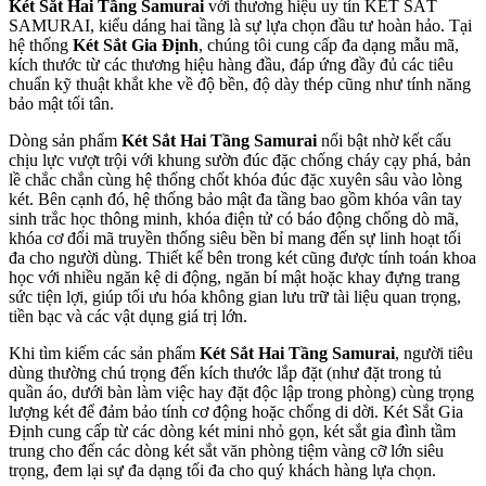
Két Sắt Hai Tầng Samurai
với thương hiệu uy tín KÉT SẮT
SAMURAI, kiểu dáng hai tầng là sự lựa chọn đầu tư hoàn hảo. Tại
hệ thống
Két Sắt Gia Định
, chúng tôi cung cấp đa dạng mẫu mã,
kích thước từ các thương hiệu hàng đầu, đáp ứng đầy đủ các tiêu
chuẩn kỹ thuật khắt khe về độ bền, độ dày thép cũng như tính năng
bảo mật tối tân.
Dòng sản phẩm
Két Sắt Hai Tầng Samurai
nổi bật nhờ kết cấu
chịu lực vượt trội với khung sườn đúc đặc chống cháy cạy phá, bản
lề chắc chắn cùng hệ thống chốt khóa đúc đặc xuyên sâu vào lòng
két. Bên cạnh đó, hệ thống bảo mật đa tầng bao gồm khóa vân tay
sinh trắc học thông minh, khóa điện tử có báo động chống dò mã,
khóa cơ đổi mã truyền thống siêu bền bỉ mang đến sự linh hoạt tối
đa cho người dùng. Thiết kế bên trong két cũng được tính toán khoa
học với nhiều ngăn kệ di động, ngăn bí mật hoặc khay đựng trang
sức tiện lợi, giúp tối ưu hóa không gian lưu trữ tài liệu quan trọng,
tiền bạc và các vật dụng giá trị lớn.
Khi tìm kiếm các sản phẩm
Két Sắt Hai Tầng Samurai
, người tiêu
dùng thường chú trọng đến kích thước lắp đặt (như đặt trong tủ
quần áo, dưới bàn làm việc hay đặt độc lập trong phòng) cùng trọng
lượng két để đảm bảo tính cơ động hoặc chống di dời. Két Sắt Gia
Định cung cấp từ các dòng két mini nhỏ gọn, két sắt gia đình tầm
trung cho đến các dòng két sắt văn phòng tiệm vàng cỡ lớn siêu
trọng, đem lại sự đa dạng tối đa cho quý khách hàng lựa chọn.