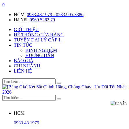
0
HCM:
0933.48.1979 - 0283.995.3386
Hà Nội:
0969.5262.79
GIỚI THIỆU
HỆ THỐNG CỬA HÀNG
TUYỂN ĐẠI LÝ CẤP 1
TIN TỨC
KINH NGHIỆM
HƯỚNG DẪN
BÁO GIÁ
CHI NHÁNH
LIÊN HỆ
HCM
0933.48.1979