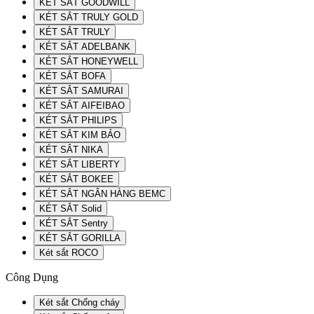
KÉT SẮT GOODWILL
KÉT SẮT TRULY GOLD
KÉT SẮT TRULY
KÉT SẮT ADELBANK
KÉT SẮT HONEYWELL
KÉT SẮT BOFA
KÉT SẮT SAMURAI
KÉT SẮT AIFEIBAO
KÉT SẮT PHILIPS
KÉT SẮT KIM BẢO
KÉT SẮT NIKA
KÉT SẮT LIBERTY
KÉT SẮT BOKEE
KÉT SẮT NGÂN HÀNG BEMC
KÉT SẮT Solid
KÉT SẮT Sentry
KÉT SẮT GORILLA
Két sắt ROCO
Công Dụng
Két sắt Chống cháy