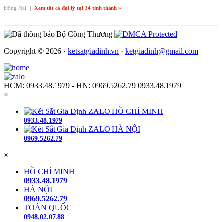
Đồng Nai
|
Xem tất cả đại lý tại 34 tỉnh thành »
Copyright © 2026 ·
ketsatgiadinh.vn
·
ketgiadinh@gmail.com
HCM: 0933.48.1979 - HN: 0969.5262.79
0933.48.1979
×
ZALO HỒ CHÍ MINH
0933.48.1979
ZALO HÀ NỘI
0969.5262.79
×
HỒ CHÍ MINH
0933.48.1979
HÀ NỘI
0969.5262.79
TOÀN QUỐC
0948.02.07.88