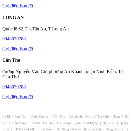
Gọi điện
Bản đồ
LONG AN
Quốc lộ 62, Tp.Tân An, T.Long An
0948020788
Gọi điện
Bản đồ
Cần Thơ
đường Nguyễn Văn Cừ, phường An Khánh, quận Ninh Kiều, TP
Cần Thơ
0948020788
Gọi điện
Bản đồ
CHI NHÁNH - ĐẠI LÝ KÉT SẮT GIA ĐỊNH:
Bà Rịa Vũng Tàu
|
Bình Dương
|
Cần Thơ - Két sắt Gia Định Uy Tín Chính Hãng
|
Hà
Nội
|
Hải Phòng
|
Khánh Hòa - Két sắt Gia Định uy tín, chất lượng
|
Nghệ An
|
Quảng
Ninh
|
TP Hồ Chí Minh - Sài Gòn
|
Đà Nẵng - Két sắt Gia Định Chính Hãng, Uy Tín
|