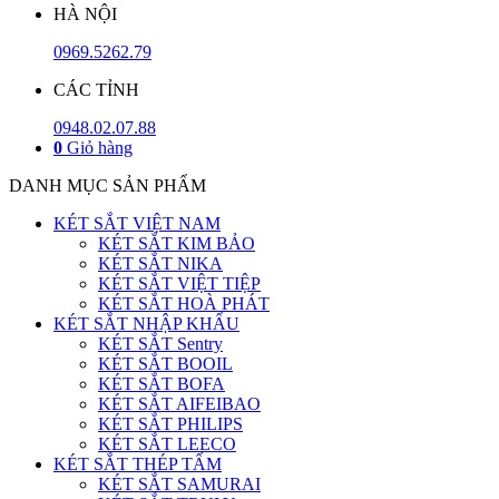
HÀ NỘI
0969.5262.79
CÁC TỈNH
0948.02.07.88
0
Giỏ hàng
DANH MỤC SẢN PHẨM
KÉT SẮT VIỆT NAM
KÉT SẮT KIM BẢO
KÉT SẮT NIKA
KÉT SẮT VIỆT TIỆP
KÉT SẮT HOÀ PHÁT
KÉT SẮT NHẬP KHẨU
KÉT SẮT Sentry
KÉT SẮT BOOIL
KÉT SẮT BOFA
KÉT SẮT AIFEIBAO
KÉT SẮT PHILIPS
KÉT SẮT LEECO
KÉT SẮT THÉP TẤM
KÉT SẮT SAMURAI