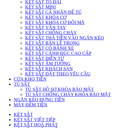
KÉT SẮT TO ĐẠI
KÉT SẮT MINI
KÉT SẮT CÁ NHÂN ĐỂ TỦ
KÉT SẮT KHÓA CƠ
KÉT SẮT KHÓA CƠ ĐỔI MÃ
KÉT SẮT VÂN TAY
KÉT SẮT CHỐNG CHÁY
KÉT SẮT THẢ TIỀN VÀO NGĂN KÉO
KÉT SẮT BÀN LỀ TRONG
KÉT SẮT CÓ BÁNH XE
KÉT SẮT CÁNH ĐÚC CAO CẤP
KÉT SẮT ĐIỆN TỬ
KÉT SẮT ÂM TƯỜNG
KÉT SẮT KHÁCH SẠN
KÉT SẮT ĐẶT THEO YÊU CẦU
CỬA KHO TIỀN
TỦ SẮT
TỦ SẮT HỒ SƠ KHÓA BẢO MẬT
TỦ SẮT CHỐNG CHÁY KHÓA BẢO MẬT
NGĂN KÉO ĐỰNG TIỀN
MÁY ĐẾM TIỀN
KÉT SẮT
KÉT SẮT VIỆT TIỆP
KÉT SẮT HOÀ PHÁT