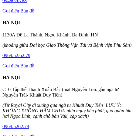
0948020788
Gọi điện
Bản đồ
HÀ NỘI
1130A Đê La Thành, Ngọc Khánh, Ba Đình, HN
(khoảng giữa Đại học Giao Thông Vận Tải và Bệnh viện Phụ Sản)
0969.52.62.79
Gọi điện
Bản đồ
HÀ NỘI
C10 Tập thể Thanh Xuân Bắc (mặt Nguyễn Trãi: gần ngã tư
Nguyễn Trãi- Khuất Duy Tiến)
(Từ Royal City đi xuống qua ngã tư Khuất Duy Tiến- LƯU Ý:
KHÔNG XUỐNG HẦM CHUI- nhìn ngay bên phải, qua quán bia
hơi Ngọc Linh, cạnh chỗ bán Vali, cặp xách)
0969.5262.79