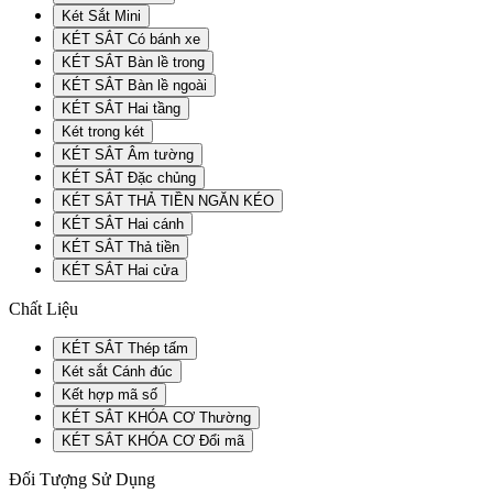
Két Sắt Mini
KÉT SẮT Có bánh xe
KÉT SẮT Bàn lề trong
KÉT SẮT Bàn lề ngoài
KÉT SẮT Hai tầng
Két trong két
KÉT SẮT Âm tường
KÉT SẮT Đặc chủng
KÉT SẮT THẢ TIỀN NGĂN KÉO
KÉT SẮT Hai cánh
KÉT SẮT Thả tiền
KÉT SẮT Hai cửa
Chất Liệu
KÉT SẮT Thép tấm
Két sắt Cánh đúc
Kết hợp mã số
KÉT SẮT KHÓA CƠ Thường
KÉT SẮT KHÓA CƠ Đổi mã
Đối Tượng Sử Dụng