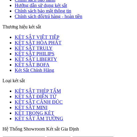
Hướng dẫn sử dụng két sắt
Chính sách bảo mật thông tin
Chính sách đổi/trả hàng - hoàn tiền
Thương hiệu két sắt
KÉT SẮT VIỆT TIỆP
KÉT SẮT HÒA PHÁT
KÉT SẮT TRULY
KÉT SẮT PHILIPS
KÉT SẮT LIBERTY
KÉT SẮT BOFA
Két Sắt Chính Hãng
Loại két sắt
KÉT SẮT THÉP TẤM
KÉT SẮT ĐIỆN TỬ
KÉT SẮT CÁNH ĐÚC
KÉT SẮT MINI
KÉT TRONG KÉT
KÉT SẮT ÂM TƯỜNG
Hệ Thống Showroom Két sắt Gia Định