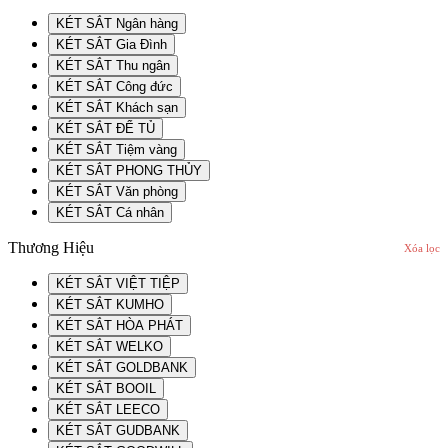
KÉT SẮT Ngân hàng
KÉT SẮT Gia Đình
KÉT SẮT Thu ngân
KÉT SẮT Công đức
KÉT SẮT Khách sạn
KÉT SẮT ĐỂ TỦ
KÉT SẮT Tiệm vàng
KÉT SẮT PHONG THỦY
KÉT SẮT Văn phòng
KÉT SẮT Cá nhân
Thương Hiệu
Xóa lọc
KÉT SẮT VIỆT TIỆP
KÉT SẮT KUMHO
KÉT SẮT HÒA PHÁT
KÉT SẮT WELKO
KÉT SẮT GOLDBANK
KÉT SẮT BOOIL
KÉT SẮT LEECO
KÉT SẮT GUDBANK