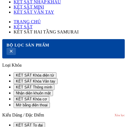
KÉT SẮT NHẬP KHẨU
KÉT SẮT MINI
KÉT SẮT VÂN TAY
TRANG CHỦ
KÉT SẮT
KÉT SẮT HAI TẦNG SAMURAI
BỘ LỌC SẢN PHẨM
×
Loại Khóa
KÉT SẮT Khóa điện tử
KÉT SẮT Khóa Vân tay
KÉT SẮT Thông minh
Nhận diện khuôn mặt
KÉT SẮT Khóa cơ
Mở bằng điện thoại
Kiểu Dáng / Đặc Điểm
Xóa lọc
KÉT SẮT To đại