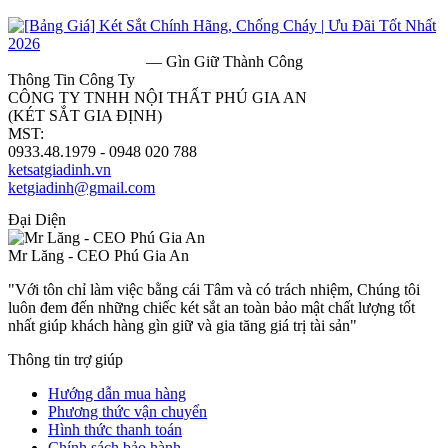
— Gìn Giữ Thành Công
Thông Tin Công Ty
CÔNG TY TNHH NỘI THẤT PHÚ GIA AN
(KÉT SẮT GIA ĐỊNH)
MST:
0313182157
0933.48.1979 - 0948 020 788
ketsatgiadinh.vn
ketgiadinh@gmail.com
Đại Diện
Mr Lăng - CEO Phú Gia An
"Với tôn chỉ làm việc bằng cái Tâm và có trách nhiệm, Chúng tôi
luôn đem đến những chiếc két sắt an toàn bảo mật chất lượng tốt
nhất giúp khách hàng gìn giữ và gia tăng giá trị tài sản"
Thông tin trợ giúp
Hướng dẫn mua hàng
Phương thức vận chuyển
Hình thức thanh toán
Chính sách bảo hành