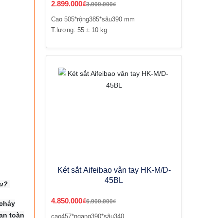
2.899.000₫
3.900.000₫
Cao 505*rộng385*sâu390 mm
T.lượng: 55 ± 10 kg
Két sắt Aifeibao vân tay HK-M/D-
45BL
êu?
4.850.000₫
6.900.000₫
 cháy
an toàn
cao457*ngang390*sâu340