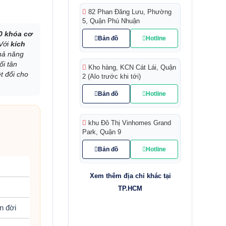
82 Phan Đăng Lưu, Phường
5, Quận Phú Nhuận
0 khóa cơ
Bản đồ
Hotline
 Với
kích
khả năng
ối tân
Kho hàng, KCN Cát Lái, Quận
t đối cho
2 (Alo trước khi tới)
Bản đồ
Hotline
khu Đô Thị Vinhomes Grand
Park, Quận 9
Bản đồ
Hotline
Xem thêm địa chỉ khác tại
TP.HCM
n đời