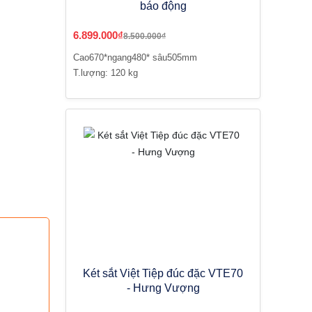
báo động
6.899.000₫
8.500.000₫
Cao670*ngang480* sâu505mm
T.lượng: 120 kg
Két sắt Việt Tiệp đúc đặc VTE70
- Hưng Vượng