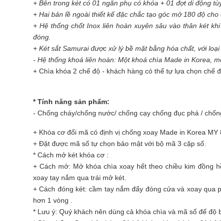
+ Bên trong két có 01 ngăn phụ có khóa + 01 đợt di động tù
+ Hai bản lề ngoài thiết kế đặc chắc tạo góc mở 180 độ cho 
+ Hệ thống chốt Inox liên hoàn xuyên sâu vào thân két kh
đóng.
+ Két sắt Samurai được xử lý bề mặt bằng hóa chất, với loại
- Hệ thống khoá liên hoàn: Một khoá chìa Made in Korea, m
+ Chìa khóa 2 chế độ - khách hàng có thể tự lựa chọn chế 
* Tính năng sản phẩm:
- Chống cháy/chống nước/ chống cạy chống đục phá / chốn
+ Khóa cơ đổi mã có định vị chống xoay Made in Korea MY 
+ Đặt được mã số tự chọn bảo mật với bộ mã 3 cặp số.
* Cách mở két khóa cơ :
+ Cách mở: Mở khóa chìa xoay hết theo chiều kim đồng h
xoay tay nắm qua trái mở két.
+ Cách đóng két: cầm tay nắm đẩy đóng cửa và xoay qua p
hơn 1 vòng .
* Lưu ý: Quý khách nên dùng cả khóa chìa và mã số để độ 