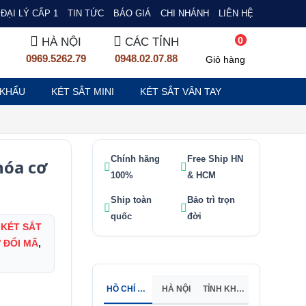
ĐẠI LÝ CẤP 1
TIN TỨC
BÁO GIÁ
CHI NHÁNH
LIÊN HỆ
0
HÀ NỘI
CÁC TỈNH
0969.5262.79
0948.02.07.88
Giỏ hàng
 KHẨU
KÉT SẮT MINI
KÉT SẮT VÂN TAY
Chính hãng
Free Ship HN
hóa cơ
100%
& HCM
Ship toàn
Bảo trì trọn
quốc
đời
KÉT SẮT
 ĐỔI MÃ
,
HỒ CHÍ MINH
HÀ NỘI
TỈNH KHÁC