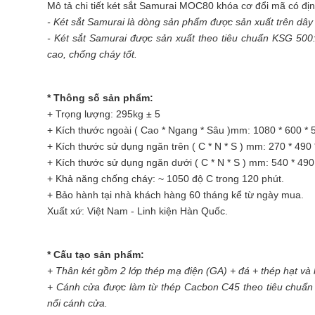
Mô tả chi tiết
két sắt Samurai
MOC80 khóa cơ đổi mã có định
-
Két sắt
Samurai là dòng sản phẩm được sản xuất trên dây c
- Két sắt Samurai được sản xuất theo tiêu chuẩn KSG 
cao, chống cháy tốt.
* Thông số sản phẩm:
+ Trọng lượng: 295kg ± 5
+ Kích thước ngoài ( Cao * Ngang * Sâu )mm: 1080 * 600 * 
+ Kích thước sử dụng ngăn trên ( C * N * S ) mm: 270 * 490 
+ Kích thước sử dụng ngăn dưới ( C * N * S ) mm: 540 * 490
+ Khả năng chống cháy: ~ 1050 độ C trong 120 phút.
+ Bảo hành tại nhà khách hàng 60 tháng kể từ ngày mua.
Xuất xứ: Việt Nam - Linh kiện Hàn Quốc.
* Cấu tạo sản phẩm:
+ Thân két gồm 2 lớp thép mạ điện (GA) + đá + thép hạt và 
+ Cánh cửa được làm từ thép Cacbon C45 theo tiêu chuẩn J
nổi cánh cửa.