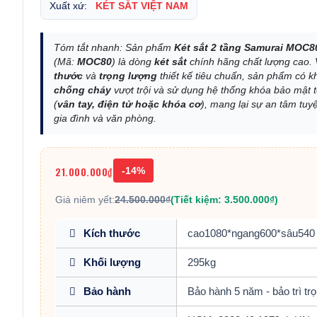
Xuất xứ:
KÉT SẮT VIỆT NAM
Tóm tắt nhanh: Sản phẩm
Két sắt 2 tầng Samurai MOC8
(Mã:
MOC80
) là dòng
két sắt
chính hãng chất lượng cao.
thước
và
trọng lượng
thiết kế tiêu chuẩn, sản phẩm có 
chống cháy
vượt trội và sử dụng hệ thống khóa bảo mật t
(
vân tay, điện tử hoặc khóa cơ
), mang lại sự an tâm tuyệ
gia đình và văn phòng.
21.000.000₫
-14%
Giá niêm yết:
24.500.000₫
(Tiết kiệm: 3.500.000₫)
Kích thước
cao1080*ngang600*sâu540
Khối lượng
295kg
Bảo hành
Bảo hành 5 năm - bảo trì trọ