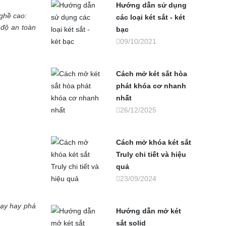
Hướng dẫn sử dụng
ghề cao:
các loại két sắt - két
độ an toàn
bạc
09/10/2021
Cách mở két sắt hòa
phát khóa cơ nhanh
nhất
26/12/2025
Cách mở khóa két sắt
Truly chi tiết và hiệu
quả
23/09/2024
cạy hay phá
Hướng dẫn mở két
sắt solid