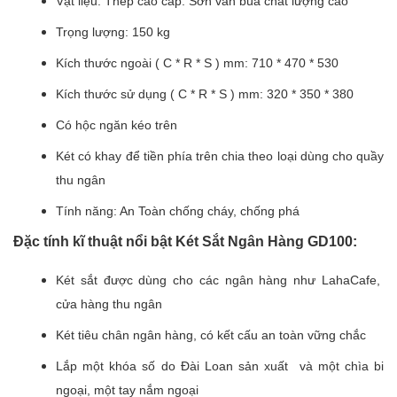
Vật liệu: Thép cao cấp. Sơn vân búa chất lượng cao
Trọng lượng: 150 kg
Kích thước ngoài ( C * R * S ) mm: 710 * 470 * 530
Kích thước sử dụng ( C * R * S ) mm: 320 * 350 * 380
Có hộc ngăn kéo trên
Két có khay để tiền phía trên chia theo loại dùng cho quầy
thu ngân
Tính năng: An Toàn chống cháy, chống phá
Đặc tính kĩ thuật nổi bật Két Sắt Ngân Hàng GD100:
Két sắt được dùng cho các ngân hàng như LahaCafe,
cửa hàng thu ngân
Két tiêu chân ngân hàng, có kết cấu an toàn vững chắc
Lắp một khóa số do Đài Loan sản xuất và một chìa bi
ngoại, một tay nắm ngoại