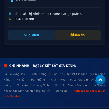
khu Đô Thị Vinhomes Grand Park, Quận 9
0948020788
Gọi điện
Bản đồ
CHI NHÁNH - ĐẠI LÝ KÉT SẮT GIA ĐỊNH:
|
|
Bà Rịa Vũng Tàu
Bình Dương
Cần Thơ - Két sắt Gia Định Uy Tín Chính
|
|
|
Hãng
Hà Nội
Hải Phòng
Khánh Hòa - Két sắt Gia Định uy tín, chất
|
|
|
|
lượng
Nghệ An
Quảng Ninh
TP Hồ Chí Minh - Sài Gòn
Đà Nẵng -
|
|
Két sắt Gia Định Chính Hãng, Uy Tín
Đồng Nai
Xem tất cả đại lý tại 34
tỉnh thành »