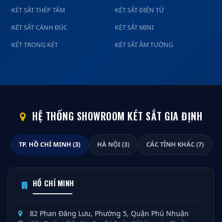
KÉT SẮT THÉP TẤM
KÉT SẮT ĐIỆN TỬ
KÉT SẮT CÁNH ĐÚC
KÉT SẮT MINI
KÉT TRONG KÉT
KÉT SẮT ÂM TƯỜNG
HỆ THỐNG SHOWROOM KÉT SẮT GIA ĐỊNH
TP. HỒ CHÍ MINH (3)
HÀ NỘI (3)
CÁC TỈNH KHÁC (7)
HỒ CHÍ MINH
82 Phan Đăng Lưu, Phường 5, Quận Phú Nhuận