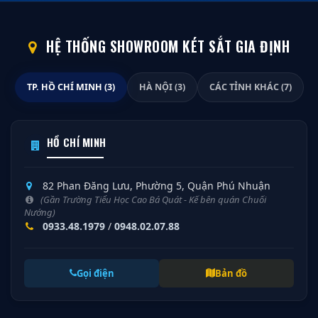
HỆ THỐNG SHOWROOM KÉT SẮT GIA ĐỊNH
TP. HỒ CHÍ MINH (3)
HÀ NỘI (3)
CÁC TỈNH KHÁC (7)
HỒ CHÍ MINH
82 Phan Đăng Lưu, Phường 5, Quận Phú Nhuận
(Gần Trường Tiểu Học Cao Bá Quát - Kế bên quán Chuối
Nướng)
0933.48.1979
/
0948.02.07.88
Gọi điện
Bản đồ