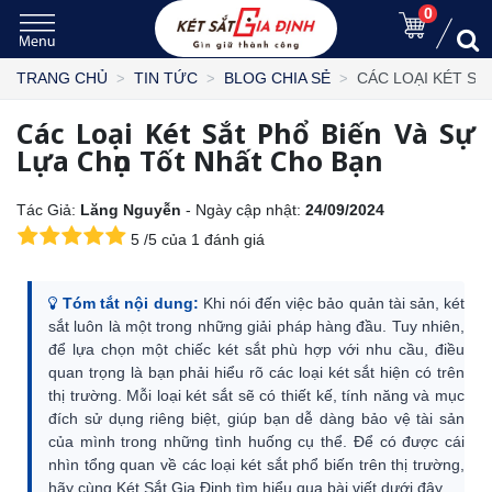
0
CÁC LOẠI KÉT SẮ
TRANG CHỦ
TIN TỨC
BLOG CHIA SẺ
Các Loại Két Sắt Phổ Biến Và Sự
Lựa Chọn Tốt Nhất Cho Bạn
Tác Giả:
Lăng Nguyễn
- Ngày cập nhật:
24/09/2024
5
/
5
của
1
đánh giá
Tóm tắt nội dung:
Khi nói đến việc bảo quản tài sản, két
sắt luôn là một trong những giải pháp hàng đầu. Tuy nhiên,
để lựa chọn một chiếc két sắt phù hợp với nhu cầu, điều
quan trọng là bạn phải hiểu rõ các loại két sắt hiện có trên
thị trường. Mỗi loại két sắt sẽ có thiết kế, tính năng và mục
đích sử dụng riêng biệt, giúp bạn dễ dàng bảo vệ tài sản
của mình trong những tình huống cụ thể. Để có được cái
nhìn tổng quan về các loại két sắt phổ biến trên thị trường,
hãy cùng Két Sắt Gia Định tìm hiểu qua bài viết dưới đây.