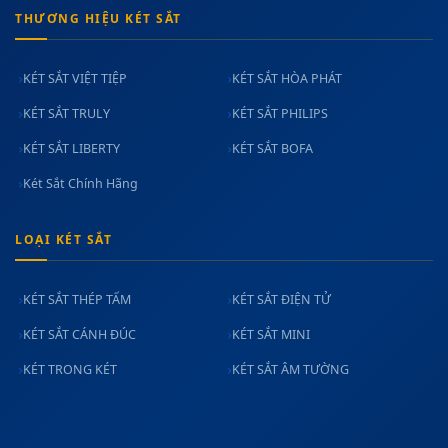
THƯƠNG HIỆU KÉT SẮT
KÉT SẮT VIỆT TIỆP
KÉT SẮT HÒA PHÁT
KÉT SẮT TRULY
KÉT SẮT PHILIPS
KÉT SẮT LIBERTY
KÉT SẮT BOFA
Két Sắt Chính Hãng
LOẠI KÉT SẮT
KÉT SẮT THÉP TẤM
KÉT SẮT ĐIỆN TỬ
KÉT SẮT CÁNH ĐÚC
KÉT SẮT MINI
KÉT TRONG KÉT
KÉT SẮT ÂM TƯỜNG