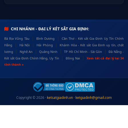
CHI NHÁNH - ĐẠI LÝ KÉT SẮT GIA ĐỊNH:
|
|
Bà Rịa Vũng Tàu
Bình Dương
Cần Thơ - Két sắt Gia Định Uy Tín Chính
|
|
|
Hãng
Hà Nội
Hải Phòng
Khánh Hòa - Két sắt Gia Định uy tín, chất
|
|
|
|
lượng
Nghệ An
Quảng Ninh
TP Hồ Chí Minh - Sài Gòn
Đà Nẵng -
|
|
Két sắt Gia Định Chính Hãng, Uy Tín
Đồng Nai
Xem tất cả đại lý tại 34
tỉnh thành »
Copyright © 2026 ·
ketsatgiadinh.vn
·
ketgiadinh@gmail.com