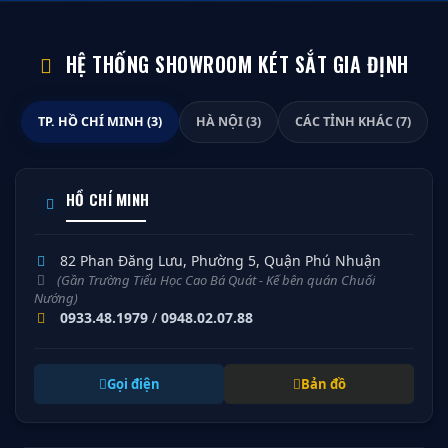
HỆ THỐNG SHOWROOM KÉT SẮT GIA ĐỊNH
TP. HỒ CHÍ MINH (3)
HÀ NỘI (3)
CÁC TỈNH KHÁC (7)
HỒ CHÍ MINH
82 Phan Đăng Lưu, Phường 5, Quận Phú Nhuận
(Gần Trường Tiểu Học Cao Bá Quát - Kế bên quán Chuối
Nướng)
0933.48.1979
/
0948.02.07.88
Gọi điện
Bản đồ