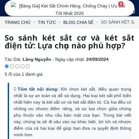
0
SO SÁNH KÉT SẮT
TRANG CHỦ
TIN TỨC
BLOG CHIA SẺ
So sánh két sắt cơ và két sắt
điện tử: Lựa chọn nào phù hợp?
Tác Giả:
Lăng Nguyễn
- Ngày cập nhật:
24/09/2024
5
/
5
của
1
đánh giá
Tóm tắt nội dung:
Khi chọn két sắt, điều quan trọng
nhất là sự an toàn và dễ sử dụng. Hai loại két sắt phổ biến
nhất hiện nay là két sắt cơ và két sắt điện tử. Cả hai đều có
những ưu nhược điểm riêng, và sự lựa chọn giữa chúng
phụ thuộc vào nhu cầu bảo mật của bạn. Trong bài viết
này, chúng ta sẽ đi sâu vào sự khác biệt, lợi ích và nhược
điểm của cả hai loại để giúp bạn đưa ra quyết định thông
minh hơn.