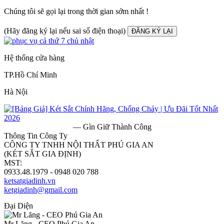
Chúng tôi sẽ gọi lại trong thời gian sớm nhất !
(Hãy đăng ký lại nếu sai số điện thoại)
ĐĂNG KÝ LẠI
Hệ thống cửa hàng
TP.Hồ Chí Minh
Hà Nội
— Gìn Giữ Thành Công
Thông Tin Công Ty
CÔNG TY TNHH NỘI THẤT PHÚ GIA AN
(KÉT SẮT GIA ĐỊNH)
MST:
0313182157
0933.48.1979 - 0948 020 788
ketsatgiadinh.vn
ketgiadinh@gmail.com
Đại Diện
Mr Lăng - CEO Phú Gia An