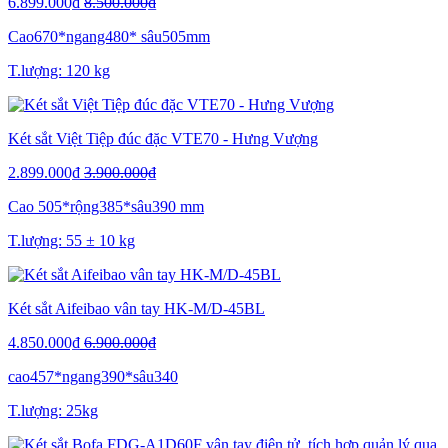
6.899.000₫
8.500.000₫
Cao670*ngang480* sâu505mm
T.lượng: 120 kg
Két sắt Việt Tiệp đúc đặc VTE70 - Hưng Vượng
2.899.000₫
3.900.000₫
Cao 505*rộng385*sâu390 mm
T.lượng: 55 ± 10 kg
Két sắt Aifeibao vân tay HK-M/D-45BL
4.850.000₫
6.900.000₫
cao457*ngang390*sâu340
T.lượng: 25kg