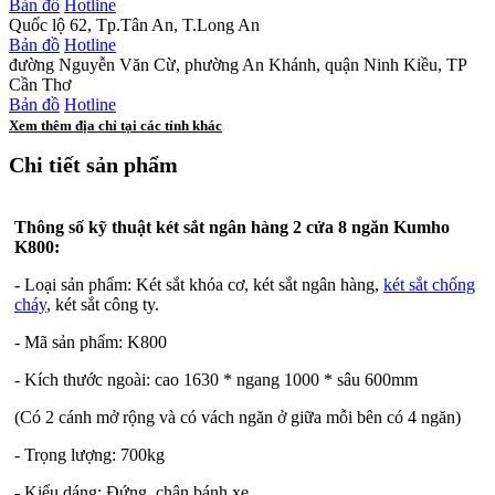
Bản đồ
Hotline
Quốc lộ 62, Tp.Tân An, T.Long An
Bản đồ
Hotline
đường Nguyễn Văn Cừ, phường An Khánh, quận Ninh Kiều, TP
Cần Thơ
Bản đồ
Hotline
Xem thêm địa chỉ tại các tỉnh khác
Chi tiết sản phẩm
Thông số kỹ thuật
két sắt
ngân hàng 2 cửa
8 ngăn Kumho
K800:
- Loại sản phẩm: Két sắt khóa cơ, két sắt ngân hàng,
két sắt chống
cháy
, két sắt công ty.
- Mã sản phẩm: K800
- Kích thước ngoài: cao 1630 * ngang 1000 * sâu 600mm
(Có 2 cánh mở rộng và có vách ngăn ở giữa mỗi bên có 4 ngăn)
- Trọng lượng: 700kg
- Kiểu dáng: Đứng, chân bánh xe