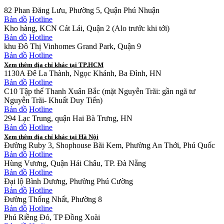
82 Phan Đăng Lưu, Phường 5, Quận Phú Nhuận
Bản đồ
Hotline
Kho hàng, KCN Cát Lái, Quận 2 (Alo trước khi tới)
Bản đồ
Hotline
khu Đô Thị Vinhomes Grand Park, Quận 9
Bản đồ
Hotline
Xem thêm địa chỉ khác tại TP.HCM
1130A Đê La Thành, Ngọc Khánh, Ba Đình, HN
Bản đồ
Hotline
C10 Tập thể Thanh Xuân Bắc (mặt Nguyễn Trãi: gần ngã tư
Nguyễn Trãi- Khuất Duy Tiến)
Bản đồ
Hotline
294 Lạc Trung, quận Hai Bà Trưng, HN
Bản đồ
Hotline
Xem thêm địa chỉ khác tại Hà Nội
Đường Ruby 3, Shophouse Bãi Kem, Phường An Thới, Phú Quốc
Bản đồ
Hotline
Hùng Vương, Quận Hải Châu, TP. Đà Nẵng
Bản đồ
Hotline
Đại lộ Bình Dương, Phường Phú Cường
Bản đồ
Hotline
Đường Thống Nhất, Phường 8
Bản đồ
Hotline
Phú Riềng Đỏ, TP Đồng Xoài