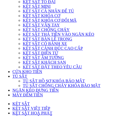
KÉT SẮT TO ĐẠI
KÉT SẮT MINI
KÉT SẮT CÁ NHÂN ĐỂ TỦ
KÉT SẮT KHÓA CƠ
KÉT SẮT KHÓA CƠ ĐỔI MÃ
KÉT SẮT VÂN TAY
KÉT SẮT CHỐNG CHÁY
KÉT SẮT THẢ TIỀN VÀO NGĂN KÉO
KÉT SẮT BÀN LỀ TRONG
KÉT SẮT CÓ BÁNH XE
KÉT SẮT CÁNH ĐÚC CAO CẤP
KÉT SẮT ĐIỆN TỬ
KÉT SẮT ÂM TƯỜNG
KÉT SẮT KHÁCH SẠN
KÉT SẮT ĐẶT THEO YÊU CẦU
CỬA KHO TIỀN
TỦ SẮT
TỦ SẮT HỒ SƠ KHÓA BẢO MẬT
TỦ SẮT CHỐNG CHÁY KHÓA BẢO MẬT
NGĂN KÉO ĐỰNG TIỀN
MÁY ĐẾM TIỀN
KÉT SẮT
KÉT SẮT VIỆT TIỆP
KÉT SẮT HOÀ PHÁT