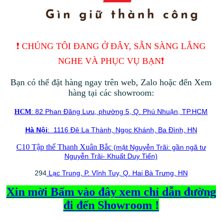
❗️ CHÚNG TÔI ĐANG Ở ĐÂY, SẴN SÀNG LẮNG
NGHE VÀ PHỤC VỤ BẠN❗️
Bạn có thể đặt hàng ngay trên web, Zalo hoặc đến Xem
hàng tại các showroom:
: 82 Phan Đăng Lưu, phường 5, Q. Phú Nhuận, TP.HCM
HCM
Hà Nội
: 1116 Đê La Thành, Ngọc Khánh, Ba Đình, HN
C10 Tập thể Thanh Xuân Bắc
(mặt Nguyễn Trãi: gần ngã tư
Nguyễn Trãi- Khuất Duy Tiến)
294
Lạc Trung, P. Vĩnh Tuy, Q. Hai Bà Trưng, HN
Xin mời Bấm vào đây xem chỉ dẫn đường
đi đến Showroom !