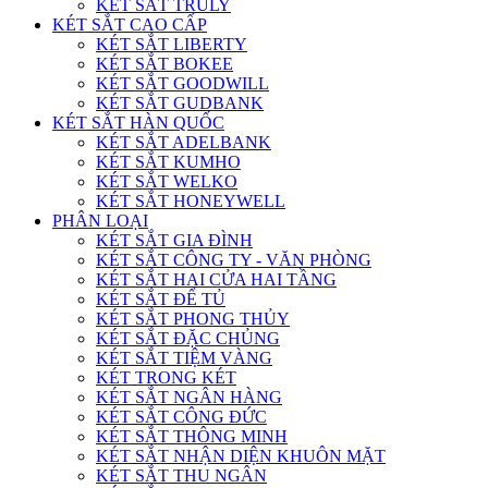
KÉT SẮT TRULY
KÉT SẮT CAO CẤP
KÉT SẮT LIBERTY
KÉT SẮT BOKEE
KÉT SẮT GOODWILL
KÉT SẮT GUDBANK
KÉT SẮT HÀN QUỐC
KÉT SẮT ADELBANK
KÉT SẮT KUMHO
KÉT SẮT WELKO
KÉT SẮT HONEYWELL
PHÂN LOẠI
KÉT SẮT GIA ĐÌNH
KÉT SẮT CÔNG TY - VĂN PHÒNG
KÉT SẮT HAI CỬA HAI TẦNG
KÉT SẮT ĐỂ TỦ
KÉT SẮT PHONG THỦY
KÉT SẮT ĐẶC CHỦNG
KÉT SẮT TIỆM VÀNG
KÉT TRONG KÉT
KÉT SẮT NGÂN HÀNG
KÉT SẮT CÔNG ĐỨC
KÉT SẮT THÔNG MINH
KÉT SẮT NHẬN DIỆN KHUÔN MẶT
KÉT SẮT THU NGÂN