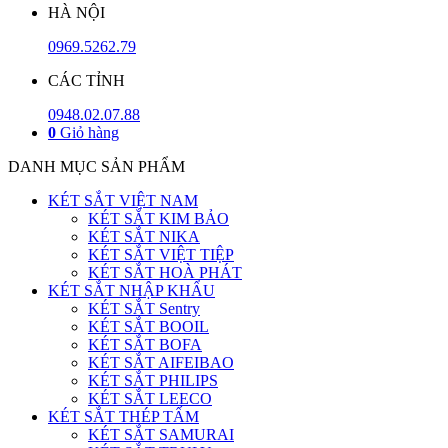
HÀ NỘI
0969.5262.79
CÁC TỈNH
0948.02.07.88
0
Giỏ hàng
DANH MỤC SẢN PHẨM
KÉT SẮT VIỆT NAM
KÉT SẮT KIM BẢO
KÉT SẮT NIKA
KÉT SẮT VIỆT TIỆP
KÉT SẮT HOÀ PHÁT
KÉT SẮT NHẬP KHẨU
KÉT SẮT Sentry
KÉT SẮT BOOIL
KÉT SẮT BOFA
KÉT SẮT AIFEIBAO
KÉT SẮT PHILIPS
KÉT SẮT LEECO
KÉT SẮT THÉP TẤM
KÉT SẮT SAMURAI