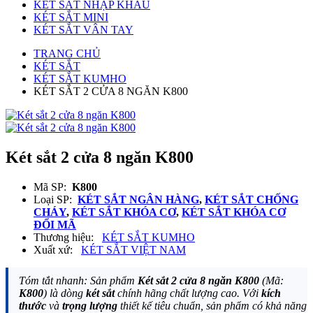
KÉT SẮT NHẬP KHẨU
KÉT SẮT MINI
KÉT SẮT VÂN TAY
TRANG CHỦ
KÉT SẮT
KÉT SẮT KUMHO
KÉT SẮT 2 CỬA 8 NGĂN K800
Két sắt 2 cửa 8 ngăn K800
Mã SP:
K800
Loại SP:
KÉT SẮT NGÂN HÀNG
,
KÉT SẮT CHỐNG
CHÁY
,
KÉT SẮT KHÓA CƠ
,
KÉT SẮT KHÓA CƠ
ĐỔI MÃ
Thương hiệu:
KÉT SẮT KUMHO
Xuất xứ:
KÉT SẮT VIỆT NAM
Tóm tắt nhanh: Sản phẩm
Két sắt 2 cửa 8 ngăn K800
(Mã:
K800
) là dòng
két sắt
chính hãng chất lượng cao. Với
kích
thước
và
trọng lượng
thiết kế tiêu chuẩn, sản phẩm có khả năng