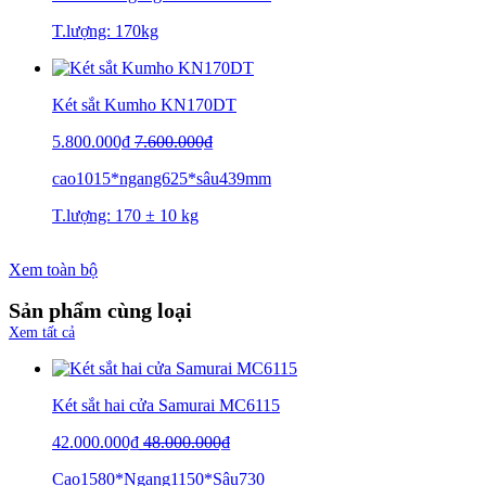
T.lượng: 170kg
Két sắt Kumho KN170DT
5.800.000₫
7.600.000₫
cao1015*ngang625*sâu439mm
T.lượng: 170 ± 10 kg
Xem toàn bộ
Sản phẩm cùng loại
Xem tất cả
Két sắt hai cửa Samurai MC6115
42.000.000₫
48.000.000₫
Cao1580*Ngang1150*Sâu730