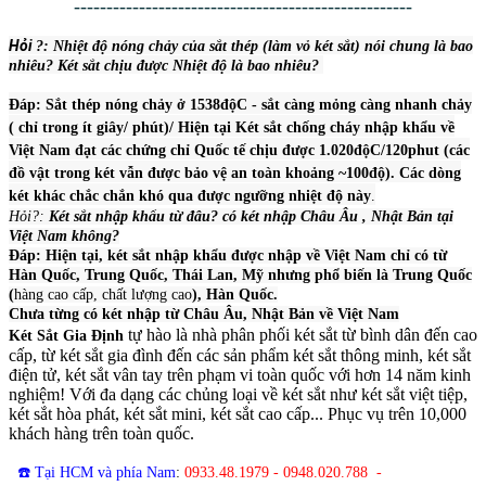
----------------------------------------------------
Hỏi
?: Nhiệt độ nón
g chảy của sắt thép (làm vỏ két sắt) nói chung là bao
nhiêu? Két sắt chịu được Nhiệt độ là bao nhiêu?
Đáp: Sắt thép nóng chảy ở 1538độC - sắt càng mỏng càng nhanh chảy
( chỉ trong ít giây/ phút)/ Hiện tại Két sắt chống cháy nhập khẩu về
Việt Nam đạt các chứng chỉ Quốc tế chịu được 1.020độC/120phut (các
đồ vật trong két vẫn được bảo vệ an toàn khoảng ~100độ). Các dòng
két khác chắc chắn khó qua được ngưỡng nhiệt độ này
.
Hỏi?:
Két sắt nhập khẩu từ đâu? có két nhập Châu Âu , Nhật Bản tại
Việt Nam không?
Đáp: Hiện tại, két sắt nhập khẩu được nhập về Việt Nam chỉ có từ
Hàn Quốc, Trung Quốc, Thái Lan, Mỹ nhưng phổ biến là Trung Quốc
(
hàng cao cấp, chất lượng cao
), Hàn Quốc.
Chưa từng có két nhập từ Châu Âu, Nhật Bản về Việt Nam
tự hào là nhà phân phối két sắt từ bình dân đến cao
Két Sắt Gia Định
cấp, từ két sắt gia đình đến các sản phẩm két sắt thông minh, két sắt
điện tử, két sắt vân tay trên phạm vi toàn quốc với hơn 14 năm kinh
nghiệm! Với đa dạng các chủng loại về két sắt như két sắt việt tiệp,
két sắt hòa phát, két sắt mini, két sắt cao cấp... Phục vụ trên 10,000
khách hàng trên toàn quốc.
☎️ Tại HCM và phía Nam
:
0933.48.1979 - 0948.020.788 -