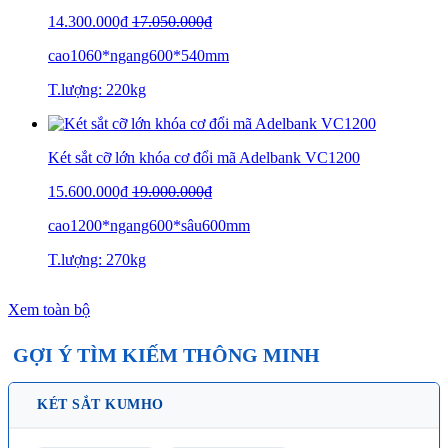
14.300.000₫
17.050.000₫
cao1060*ngang600*540mm
T.lượng: 220kg
Két sắt cỡ lớn khóa cơ đổi mã Adelbank VC1200
15.600.000₫
19.000.000₫
cao1200*ngang600*sâu600mm
T.lượng: 270kg
Xem toàn bộ
GỢI Ý TÌM KIẾM THÔNG MINH
KÉT SẮT KUMHO