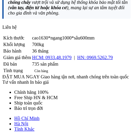
chống cháy
vượt trội và sử dụng hệ thống khóa bảo mật tối tân
(
vân tay, điện tử hoặc khóa cơ
), mang lại sự an tâm tuyệt đối
cho gia đình và văn phòng.
Liên hệ
Gọi ngay
Kích thước
cao1630*ngang1000*sâu600mm
Khối lượng
700kg
Bảo hành
36 tháng
Giảm giá thêm
HCM: 0933.48.1979
|
HN: 0969.5262.79
Đã bán
735 sản phẩm
Tình trạng
Còn hàng
ĐẶT MUA NGAY
Giao hàng tận nơi, nhanh chóng trên toàn quốc
Tư vấn nhanh
In báo giá
Chính hãng 100%
Free Ship HN & HCM
Ship toàn quốc
Bảo trì trọn đời
Hồ Chí Minh
Hà Nội
Tỉnh Khác