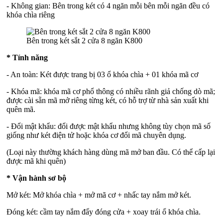
- Không gian: Bên trong két có 4 ngăn mỗi bên mỗi ngăn đều có
khóa chìa riêng
Bên trong két sắt 2 cửa 8 ngăn K800
* Tính năng
- An toàn: Két được trang bị 03 ổ khóa chìa + 01 khóa mã cơ
- Khóa mã: khóa mã cơ phổ thông có nhiều rãnh giả chống dò mã;
được cài sẵn mã mở riêng từng két, có hỗ trợ từ nhà sản xuất khi
quên mã.
- Đổi mật khẩu: đổi được mật khẩu nhưng không tùy chọn mã số
giống như két điện tử hoặc khóa cơ đổi mã chuyên dụng.
(Loại này thường khách hàng dùng mã mở ban đầu. Có thể cấp lại
được mã khi quên)
* Vận hành sơ bộ
Mở két: Mở khóa chìa + mở mã cơ + nhấc tay nắm mở két.
Đóng két: cầm tay nắm đẩy đóng cửa + xoay trái ổ khóa chìa.