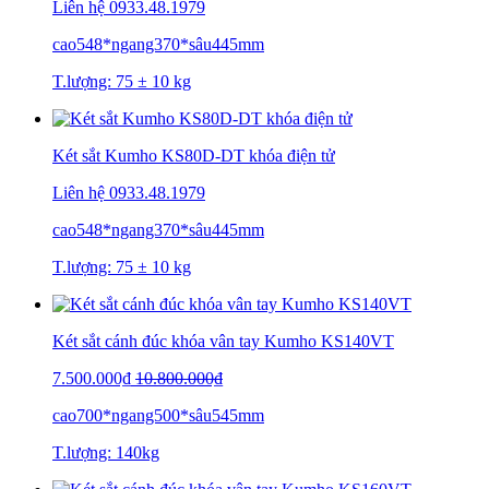
Liên hệ
0933.48.1979
cao548*ngang370*sâu445mm
T.lượng: 75 ± 10 kg
Két sắt Kumho KS80D-DT khóa điện tử
Liên hệ
0933.48.1979
cao548*ngang370*sâu445mm
T.lượng: 75 ± 10 kg
Két sắt cánh đúc khóa vân tay Kumho KS140VT
7.500.000₫
10.800.000₫
cao700*ngang500*sâu545mm
T.lượng: 140kg