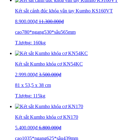
Két sắt cánh đúc khóa vân tay Kumho KS160VT
8.900.000₫
11.300.000₫
cao780*ngang530*sâu565mm
T.lượng: 160kg
Két sắt Kumho khóa cơ KN54KC
2.999.000₫
3.500.000₫
81 x 53,5 x 38 cm
T.lượng: 115kg
Két sắt Kumho khóa cơ KN170
5.400.000₫
6.800.000₫
cao1035*ngang625*sâu439mm