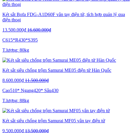
Két sắt Bofa FDG-A1D60F vân tay điện tử, tích hợp quản lý qua
điện thoại
13.500.000₫
16.600.000₫
C615*R430*S395
T.lượng: 80kg
Két sắt siêu chống trộm Samurai ME05 điện tử Hàn Quốc
8.600.000₫
11.500.000₫
Cao510* Ngang420* Sâu430
T.lượng: 88kg
Két sắt siêu chống trộm Samurai MF05 vân tay điện tử
9.500.000₫
13.500.000₫