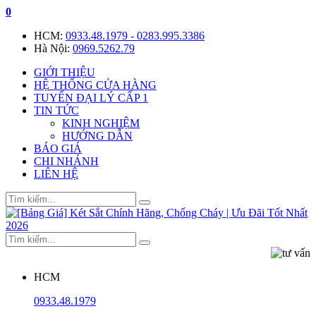
0
HCM:
0933.48.1979 - 0283.995.3386
Hà Nội:
0969.5262.79
GIỚI THIỆU
HỆ THỐNG CỬA HÀNG
TUYỂN ĐẠI LÝ CẤP 1
TIN TỨC
KINH NGHIỆM
HƯỚNG DẪN
BÁO GIÁ
CHI NHÁNH
LIÊN HỆ
HCM
0933.48.1979