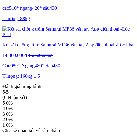
cao510* ngang420* sâu430
T.lượng: 88kg
Két sắt chống trộm Samurai MF36 vân tay App điện thoại -Lộc Phát
14.800.000₫
16.500.000₫
Cao680* Ngang480* Sâu480
T.lượng: 160kg ± 5
Đánh giá trung bình
5/5
(0 Nhận xét)
5
0%
4
0%
3
0%
2
0%
1
0%
Chia sẻ nhận xét về sản phẩm