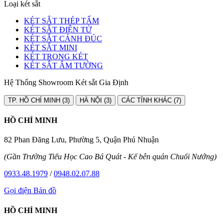
Loại két sắt
KÉT SẮT THÉP TẤM
KÉT SẮT ĐIỆN TỬ
KÉT SẮT CÁNH ĐÚC
KÉT SẮT MINI
KÉT TRONG KÉT
KÉT SẮT ÂM TƯỜNG
Hệ Thống Showroom Két sắt Gia Định
TP. HỒ CHÍ MINH (3)
HÀ NỘI (3)
CÁC TỈNH KHÁC (7)
HỒ CHÍ MINH
82 Phan Đăng Lưu, Phường 5, Quận Phú Nhuận
(Gần Trường Tiểu Học Cao Bá Quát - Kế bên quán Chuối Nướng)
0933.48.1979
/
0948.02.07.88
Gọi điện
Bản đồ
HỒ CHÍ MINH