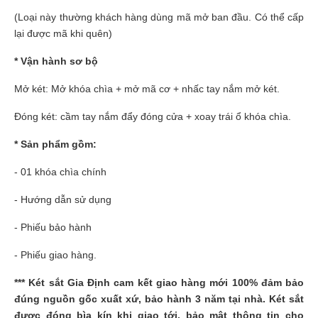
(Loại này thường khách hàng dùng mã mở ban đầu. Có thể cấp
lại được mã khi quên)
* Vận hành sơ bộ
Mở két: Mở khóa chìa + mở mã cơ + nhấc tay nắm mở két.
Đóng két: cầm tay nắm đẩy đóng cửa + xoay trái ổ khóa chìa.
* Sản phẩm gồm:
- 01 khóa chìa chính
- Hướng dẫn sử dụng
- Phiếu bảo hành
- Phiếu giao hàng.
***
Két sắt Gia Định
cam kết giao hàng mới 100% đảm bảo
đúng nguồn gốc xuất xứ, bảo hành 3 năm tại nhà. Két sắt
được đóng bìa kín khi giao tới, bảo mật thông tin cho