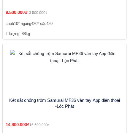
9.500.000₫
13.500.000₫
cao510* ngang420* sâu430
T.lượng: 88kg
Két sắt chống trộm Samurai MF36 vân tay App điện thoại
-Lộc Phát
14.800.000₫
16.500.000₫