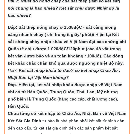
Hỏi
?: Nhiệt độ nón
g chảy của sắt thép (làm vỏ két sắt)
nói chung là bao nhiêu? Két sắt chịu được Nhiệt độ là
bao nhiêu?
Đáp: Sắt thép nóng chảy ở 1538độC - sắt càng mỏng
càng nhanh chảy ( chỉ trong ít giây/ phút)/ Hiện tại Két
sắt chống cháy nhập khẩu về Việt Nam đạt các chứng chỉ
Quốc tế chịu được 1.020độC/120phut (các đồ vật trong
két vẫn được bảo vệ an toàn khoảng ~100độ). Các dòng
két khác chắc chắn khó qua được ngưỡng nhiệt độ này
.
Hỏi?:
Két sắt nhập khẩu từ đâu? có két nhập Châu Âu ,
Nhật Bản tại Việt Nam không?
Đáp: Hiện tại, két sắt nhập khẩu được nhập về Việt Nam
chỉ có từ Hàn Quốc, Trung Quốc, Thái Lan, Mỹ nhưng
phổ biến là Trung Quốc (
hàng cao cấp, chất lượng cao
),
Hàn Quốc.
Chưa từng có két nhập từ Châu Âu, Nhật Bản về Việt Nam
Két Sắt Gia Định
tự hào là nhà phân phối két sắt từ bình dân
đến cao cấp, từ két sắt gia đình đến các sản phẩm két sắt