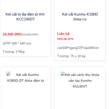
Két sắt to đại điện tử KH-
Két sắt Kumho KS80D
KCC240DT
khóa cơ
Liên hệ
10.000.000₫
12.000.000₫
0933.48.1979
1070* 600 * 540 mm
cao548*ngang370*sâu445mm
T.lượng: 270kg
T.lượng: 75 ± 10 kg