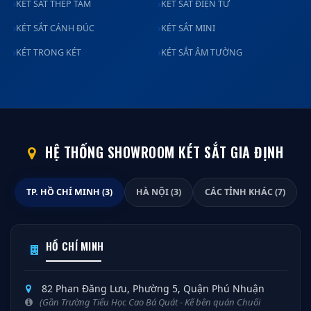
KÉT SẮT THÉP TẤM
KÉT SẮT ĐIỆN TỬ
KÉT SẮT CÁNH ĐÚC
KÉT SẮT MINI
KÉT TRONG KÉT
KÉT SẮT ÂM TƯỜNG
HỆ THỐNG SHOWROOM KÉT SẮT GIA ĐỊNH
TP. HỒ CHÍ MINH (3)
HÀ NỘI (3)
CÁC TỈNH KHÁC (7)
HỒ CHÍ MINH
82 Phan Đăng Lưu, Phường 5, Quận Phú Nhuận
(Gần Trường Tiểu Học Cao Bá Quát - Kế bên quán Chuối