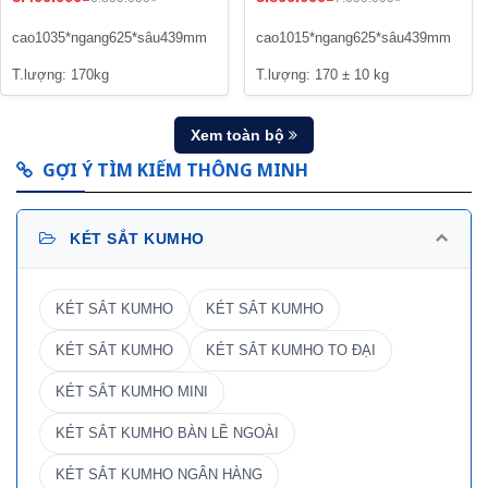
cao1035*ngang625*sâu439mm
cao1015*ngang625*sâu439mm
T.lượng: 170kg
T.lượng: 170 ± 10 kg
Xem toàn bộ
GỢI Ý TÌM KIẾM THÔNG MINH
KÉT SẮT KUMHO
KÉT SẮT KUMHO
KÉT SẮT KUMHO
KÉT SẮT KUMHO
KÉT SẮT KUMHO TO ĐẠI
KÉT SẮT KUMHO MINI
KÉT SẮT KUMHO BÀN LỀ NGOÀI
KÉT SẮT KUMHO NGÂN HÀNG