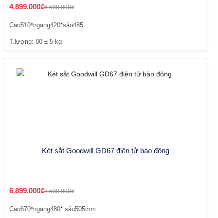
4.899.000₫
6.500.000₫
Cao510*ngang420*sâu485
T.lượng: 80 ± 5 kg
Két sắt Goodwill GD67 điện tử báo động
6.899.000₫
8.500.000₫
Cao670*ngang480* sâu505mm