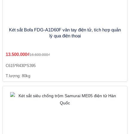
Két sắt Bofa FDG-A1D60F vân tay điện tử, tích hợp quản
lý qua điện thoại
13.500.000₫
16.600.000₫
C615*R430*S395
T.lượng: 80kg