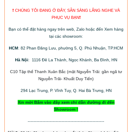
❗️ CHÚNG TÔI ĐANG Ở ĐÂY, SẴN SÀNG LẮNG NGHE VÀ
PHỤC VỤ BẠN❗️
Bạn có thể đặt hàng ngay trên web, Zalo hoặc đến Xem hàng
tại các showroom:
HCM
: 82 Phan Đăng Lưu, phường 5, Q. Phú Nhuận, TP.HCM
Hà Nội
: 1116 Đê La Thành, Ngọc Khánh, Ba Đình, HN
C10 Tập thể Thanh Xuân Bắc
(mặt Nguyễn Trãi: gần ngã tư
Nguyễn Trãi- Khuất Duy Tiến)
294
Lạc Trung, P. Vĩnh Tuy, Q. Hai Bà Trưng, HN
Xin mời Bấm vào đây xem chỉ dẫn đường đi đến
Showroom !
----------------------------------------------------