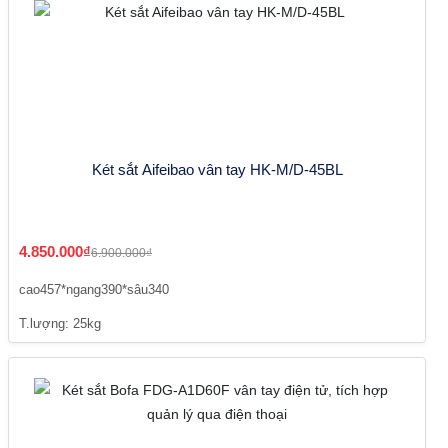
Két sắt Aifeibao vân tay HK-M/D-45BL
4.850.000₫
6.900.000₫
cao457*ngang390*sâu340
T.lượng: 25kg