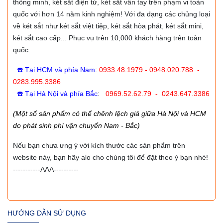
thông minh, két sắt điện tử, két sắt vân tay trên phạm vi toàn
quốc với hơn 14 năm kinh nghiệm! Với đa dạng các chủng loại
về két sắt như két sắt việt tiệp, két sắt hòa phát, két sắt mini,
két sắt cao cấp... Phục vụ trên 10,000 khách hàng trên toàn
quốc.
☎️ Tại HCM và phía Nam
:
0933.48.1979 - 0948.020.788 -
0283.995.3386
☎️ Tại Hà Nội và phía Bắc
:
0969.52.62.79 - 0243.647.3386
(Một số sản phẩm có thể chênh lệch giá giữa Hà Nội và HCM
do phát sinh phí vận chuyển Nam - Bắc)
Nếu bạn chưa ưng ý với kích thước các sản phẩm trên
website này, bạn hãy alo cho chúng tôi để đặt theo ý bạn nhé!
-----------AAA----------
HƯỚNG DẪN SỬ DỤNG