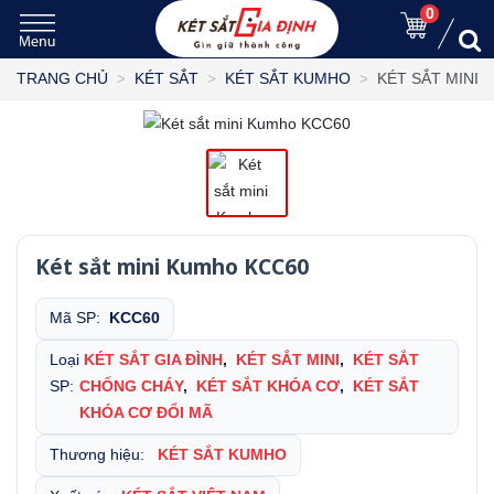
0
KÉT SẮT MINI
TRANG CHỦ
KÉT SẮT
KÉT SẮT KUMHO
Két sắt mini Kumho KCC60
Mã SP:
KCC60
Loại
KÉT SẮT GIA ĐÌNH
,
KÉT SẮT MINI
,
KÉT SẮT
SP:
CHỐNG CHÁY
,
KÉT SẮT KHÓA CƠ
,
KÉT SẮT
KHÓA CƠ ĐỔI MÃ
Thương hiệu:
KÉT SẮT KUMHO