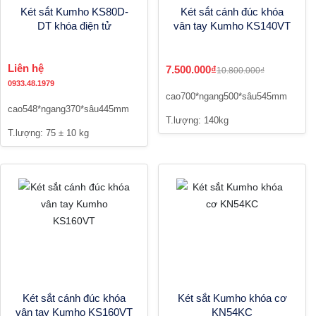
Két sắt Kumho KS80D-
Két sắt cánh đúc khóa
DT khóa điện tử
vân tay Kumho KS140VT
Liên hệ
7.500.000₫
10.800.000₫
0933.48.1979
cao700*ngang500*sâu545mm
cao548*ngang370*sâu445mm
T.lượng: 140kg
T.lượng: 75 ± 10 kg
Két sắt cánh đúc khóa
Két sắt Kumho khóa cơ
vân tay Kumho KS160VT
KN54KC