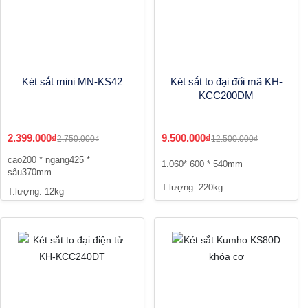
Két sắt mini MN-KS42
Két sắt to đại đổi mã KH-
KCC200DM
2.399.000₫
9.500.000₫
2.750.000₫
12.500.000₫
cao200 * ngang425 *
1.060* 600 * 540mm
sâu370mm
T.lượng: 220kg
T.lượng: 12kg