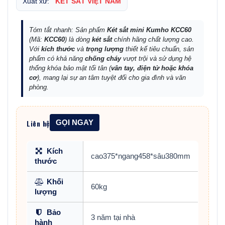
Xuất xứ:
KÉT SẮT VIỆT NAM
Tóm tắt nhanh: Sản phẩm
Két sắt mini Kumho KCC60
(Mã:
KCC60
) là dòng
két sắt
chính hãng chất lượng cao.
Với
kích thước
và
trọng lượng
thiết kế tiêu chuẩn, sản
phẩm có khả năng
chống cháy
vượt trội và sử dụng hệ
thống khóa bảo mật tối tân (
vân tay, điện tử hoặc khóa
cơ
), mang lại sự an tâm tuyệt đối cho gia đình và văn
phòng.
Liên hệ
GỌI NGAY
Kích
cao375*ngang458*sâu380mm
thước
Khối
60kg
lượng
Bảo
3 năm tại nhà
hành