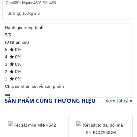
Cao680* Ngang480* Sâu480
T.lượng: 160kg ± 5
Đánh giá trung bình
5/5
(0 Nhận xét)
5
0%
4
0%
3
0%
2
0%
1
0%
Chia sẻ nhận xét về sản phẩm
SẢN PHẨM CÙNG THƯƠNG HIỆU
Xem tất cả