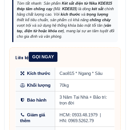
Tóm tắt nhanh: Sản phẩm
Két sắt điện tử Nika KDE815
thép tấm chống cạy
(Mã:
KDE815
) là dòng
két sắt
chính
hãng chất lượng cao. Với
kích thước
và
trọng lượng
thiết kế tiêu chuẩn, sản phẩm có khả năng
chống cháy
vượt trội và sử dụng hệ thống khóa bảo mật tối tân (
vân
tay, điện tử hoặc khóa cơ
), mang lại sự an tâm tuyệt đối
cho gia đình và văn phòng.
Liên hệ
GỌI NGAY
Kích thước
Cao815 * Ngang * Sâu
Khối lượng
70kg
3 Năm Tại Nhà + Bảo trì:
Bảo hành
trọn đời
Giảm giá
HCM: 0933.48.1979
|
thêm
HN: 0969.5262.79