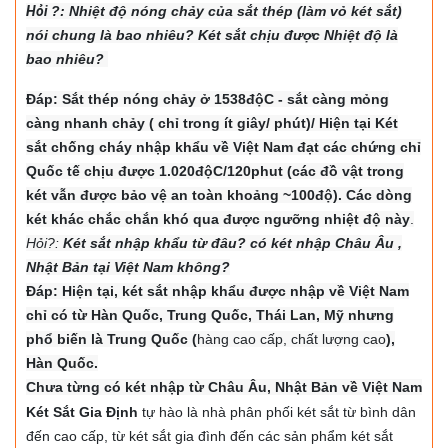
Hỏi
?: Nhiệt độ nón
g chảy của sắt thép (làm vỏ két sắt)
nói chung là bao nhiêu? Két sắt chịu được Nhiệt độ là
bao nhiêu?
Đáp: Sắt thép nóng chảy ở 1538độC - sắt càng mỏng
càng nhanh chảy ( chỉ trong ít giây/ phút)/ Hiện tại Két
sắt chống cháy nhập khẩu về Việt Nam đạt các chứng chỉ
Quốc tế chịu được 1.020độC/120phut (các đồ vật trong
két vẫn được bảo vệ an toàn khoảng ~100độ). Các dòng
két khác chắc chắn khó qua được ngưỡng nhiệt độ này
.
Hỏi?:
Két sắt nhập khẩu từ đâu? có két nhập Châu Âu ,
Nhật Bản tại Việt Nam không?
Đáp: Hiện tại, két sắt nhập khẩu được nhập về Việt Nam
chỉ có từ Hàn Quốc, Trung Quốc, Thái Lan, Mỹ nhưng
phổ biến là Trung Quốc (
hàng cao cấp, chất lượng cao
),
Hàn Quốc.
Chưa từng có két nhập từ Châu Âu, Nhật Bản về Việt Nam
Két Sắt Gia Định
tự hào là nhà phân phối két sắt từ bình dân
đến cao cấp, từ két sắt gia đình đến các sản phẩm két sắt