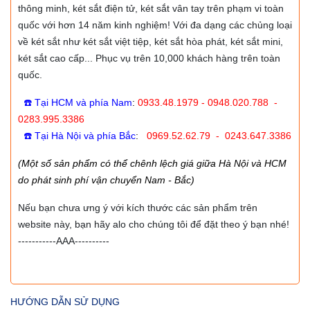
thông minh, két sắt điện tử, két sắt vân tay trên phạm vi toàn
quốc với hơn 14 năm kinh nghiệm! Với đa dạng các chủng loại
về két sắt như két sắt việt tiệp, két sắt hòa phát, két sắt mini,
két sắt cao cấp... Phục vụ trên 10,000 khách hàng trên toàn
quốc.
☎️ Tại HCM và phía Nam
:
0933.48.1979 - 0948.020.788 -
0283.995.3386
☎️ Tại Hà Nội và phía Bắc
:
0969.52.62.79 - 0243.647.3386
(Một số sản phẩm có thể chênh lệch giá giữa Hà Nội và HCM
do phát sinh phí vận chuyển Nam - Bắc)
Nếu bạn chưa ưng ý với kích thước các sản phẩm trên
website này, bạn hãy alo cho chúng tôi để đặt theo ý bạn nhé!
-----------AAA----------
HƯỚNG DẪN SỬ DỤNG