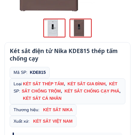
Két sắt điện tử Nika KDE815 thép tấm
chống cạy
Mã SP:
KDE815
Loại
KÉT SẮT THÉP TẤM
,
KÉT SẮT GIA ĐÌNH
,
KÉT
SP:
SẮT CHỐNG TRỘM
,
KÉT SẮT CHỐNG CẠY PHÁ
,
KÉT SẮT CÁ NHÂN
Thương hiệu:
KÉT SẮT NIKA
Xuất xứ:
KÉT SẮT VIỆT NAM