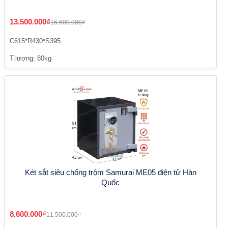
13.500.000₫
16.600.000₫
C615*R430*S395
T.lượng: 80kg
Két sắt siêu chống trộm Samurai ME05 điện tử Hàn
Quốc
8.600.000₫
11.500.000₫