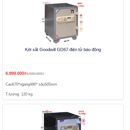
Két sắt Goodwill GD67 điện tử báo động
6.899.000₫
8.500.000₫
Cao670*ngang480* sâu505mm
T.lượng: 120 kg