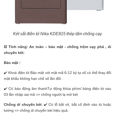
Két sắt điện tử Nika KDE815 thép tấm chống cạy
☑
️ Tính năng: An toàn – bảo mật - chống trộm cạy phá , di
chuyển két:
Bảo mật :
✔️ Khoá điện tử Bảo mật với mật mã 6-12 ký tự số có thể thay đổi
mật khẩu không hạn chế số lần đổi .
✔️ Có báo động âm thanhTự động khóa phím/ bảng điện tử sau
03 lần nhập sai mã => chống người lạ mở két
Chống di chuyển két
: ✔️ Có lỗ bắt vít, bắt cố định vào tủ hoặc
tường => chống di chuyển két hiệu quả.