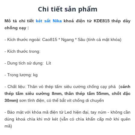
Chi tiết sản phẩm
Mô tả chi tiết
két sắt Nika
khoá điện tử KDE815 thép dày
chống cạy :
- Kích thước ngoài: Cao815 * Ngang * Sâu (tính cả mặt khóa)
- Kích thước trong:
- Dung tích sử dụng: Lít
- Trọng lượng: kg
- Chất liệu: Thân vỏ thép tấm siêu cường chống cạy phá (
cánh
thép tấm siêu cường 8mm, thân thép tấm 55mm, chốt đặc
30mm)
sơn tĩnh điện, có thể bắt vít chống di chuyển
- Bảo mật với khóa mã điện tử Led hiện đại, tay núm - không cần
dùng khoá chìa khi mở két (vẫn có chìa khẩn cấp mở khi quên
mã)