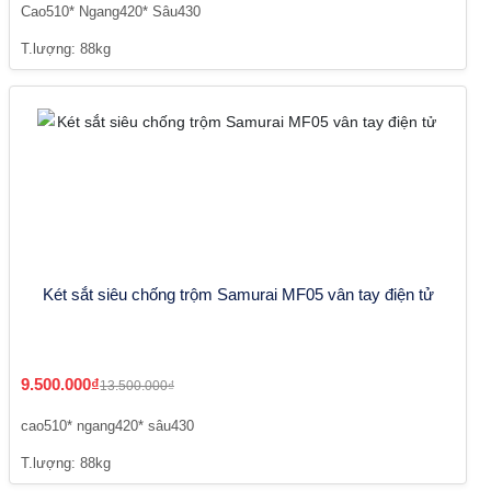
Cao510* Ngang420* Sâu430
T.lượng: 88kg
Két sắt siêu chống trộm Samurai MF05 vân tay điện tử
9.500.000₫
13.500.000₫
cao510* ngang420* sâu430
T.lượng: 88kg