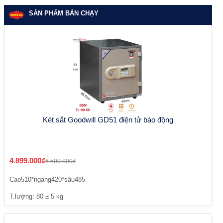
SẢN PHẨM BÁN CHẠY
Két sắt Goodwill GD51 điện tử báo động
4.899.000₫
6.500.000₫
Cao510*ngang420*sâu485
T.lượng: 80 ± 5 kg