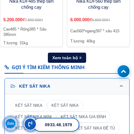
Nika KDF485 thép tấm
Nika KDF560 thép tấm
chống cạy
chống cạy
5.200.000₫
6.000.000₫
7.800.000₫
8.800.000₫
Cao485 * Rộng385 * Sâu
Cao560*ngang397 * sâu 415
395mm
T.lượng: 40kg
T.lượng: 31kg
Xem toàn bộ
GỢI Ý TÌM KIẾM THÔNG MINH
KÉT SẮT NIKA
KÉT SẮT NIKA
KÉT SẮT NIKA
KÉT SẮT NIKA MINI
KÉT SẮT NIKA GIA ĐÌNH
0933.48.1979
KÉT SẮT NIKA KHÁCH SẠN
KÉT SẮT NIKA ĐỂ TỦ