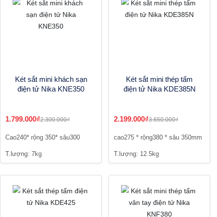
Két sắt mini khách sạn
Két sắt mini thép tấm
điện tử Nika KNE350
điện tử Nika KDE385N
1.799.000₫
2.199.000₫
2.300.000₫
3.650.000₫
Cao240* rộng 350* sâu300
cao275 * rộng380 * sâu 350mm
T.lượng: 7kg
T.lượng: 12.5kg