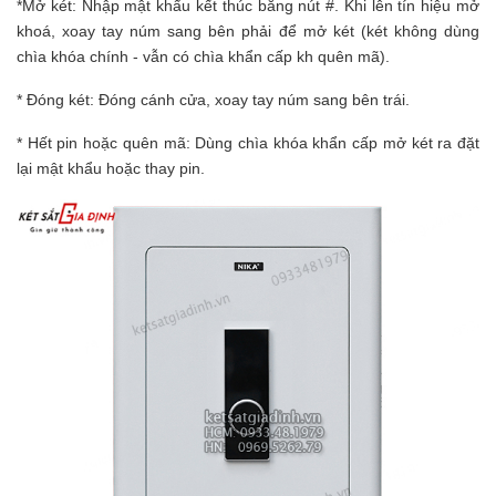
*Mở két: Nhập mật khẩu kết thúc bằng nút #. Khi lên tín hiệu mở
khoá, xoay tay núm sang bên phải để mở két (két không dùng
chìa khóa chính - vẫn có chìa khẩn cấp kh quên mã).
* Đóng két: Đóng cánh cửa, xoay tay núm sang bên trái.
* Hết pin hoặc quên mã: Dùng chìa khóa khẩn cấp mở két ra đặt
lại mật khẩu hoặc thay pin.