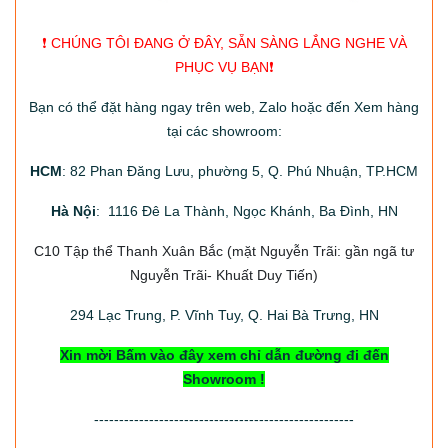
❗️ CHÚNG TÔI ĐANG Ở ĐÂY, SẴN SÀNG LẮNG NGHE VÀ
PHỤC VỤ BẠN❗️
Bạn có thể đặt hàng ngay trên web, Zalo hoặc đến Xem hàng
tại các showroom:
HCM
: 82 Phan Đăng Lưu, phường 5, Q. Phú Nhuận, TP.HCM
Hà Nội
: 1116 Đê La Thành, Ngọc Khánh, Ba Đình, HN
C10 Tập thể Thanh Xuân Bắc
(mặt Nguyễn Trãi: gần ngã tư
Nguyễn Trãi- Khuất Duy Tiến)
294
Lạc Trung, P. Vĩnh Tuy, Q. Hai Bà Trưng, HN
Xin mời Bấm vào đây xem chỉ dẫn đường đi đến
Showroom !
----------------------------------------------------