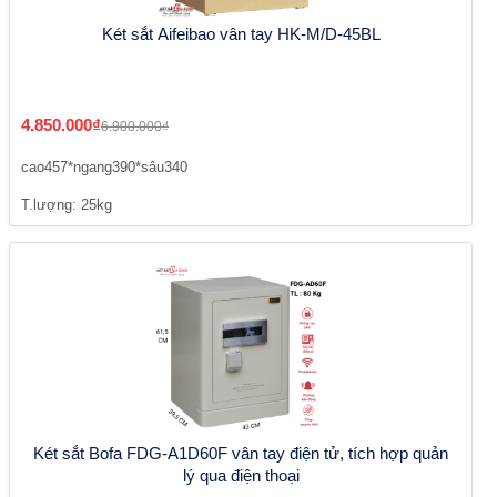
Két sắt Aifeibao vân tay HK-M/D-45BL
4.850.000₫
6.900.000₫
cao457*ngang390*sâu340
T.lượng: 25kg
Két sắt Bofa FDG-A1D60F vân tay điện tử, tích hợp quản
lý qua điện thoại