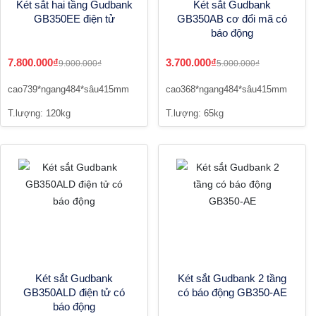
Két sắt hai tầng Gudbank
Két sắt Gudbank
GB350EE điện tử
GB350AB cơ đổi mã có
báo động
7.800.000₫
3.700.000₫
9.000.000₫
5.000.000₫
cao739*ngang484*sâu415mm
cao368*ngang484*sâu415mm
T.lượng: 120kg
T.lượng: 65kg
Két sắt Gudbank
Két sắt Gudbank 2 tầng
GB350ALD điện tử có
có báo động GB350-AE
báo động