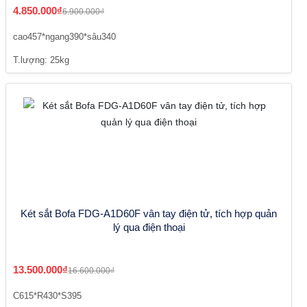
4.850.000₫
6.900.000₫
cao457*ngang390*sâu340
T.lượng: 25kg
Két sắt Bofa FDG-A1D60F vân tay điện tử, tích hợp quản
lý qua điện thoại
13.500.000₫
16.600.000₫
C615*R430*S395