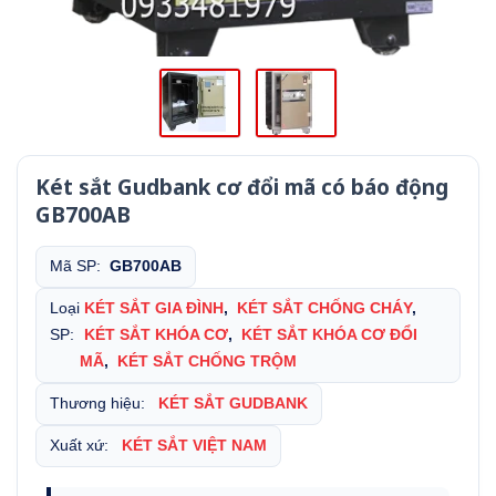
Két sắt Gudbank cơ đổi mã có báo động
GB700AB
Mã SP:
GB700AB
Loại
KÉT SẮT GIA ĐÌNH
,
KÉT SẮT CHỐNG CHÁY
,
SP:
KÉT SẮT KHÓA CƠ
,
KÉT SẮT KHÓA CƠ ĐỔI
MÃ
,
KÉT SẮT CHỐNG TRỘM
Thương hiệu:
KÉT SẮT GUDBANK
Xuất xứ:
KÉT SẮT VIỆT NAM