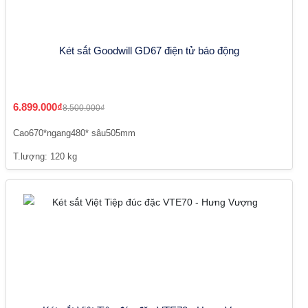
Két sắt Goodwill GD67 điện tử báo động
6.899.000₫
8.500.000₫
Cao670*ngang480* sâu505mm
T.lượng: 120 kg