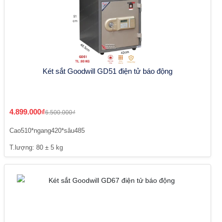
Két sắt Goodwill GD51 điện tử báo động
4.899.000₫
6.500.000₫
Cao510*ngang420*sâu485
T.lượng: 80 ± 5 kg