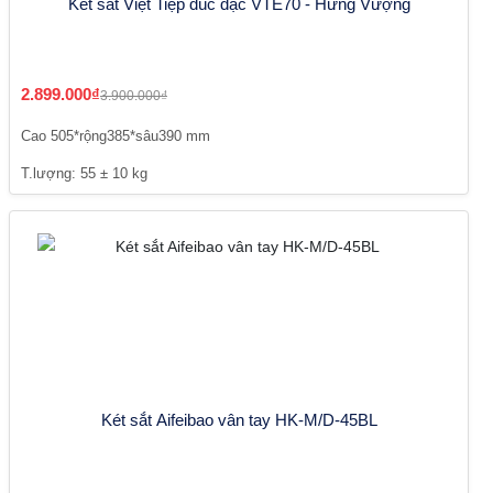
Két sắt Việt Tiệp đúc đặc VTE70 - Hưng Vượng
2.899.000₫
3.900.000₫
Cao 505*rộng385*sâu390 mm
T.lượng: 55 ± 10 kg
Két sắt Aifeibao vân tay HK-M/D-45BL