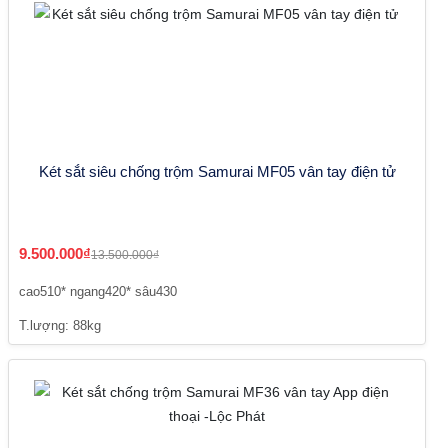
Két sắt siêu chống trộm Samurai MF05 vân tay điện tử
9.500.000₫
13.500.000₫
cao510* ngang420* sâu430
T.lượng: 88kg