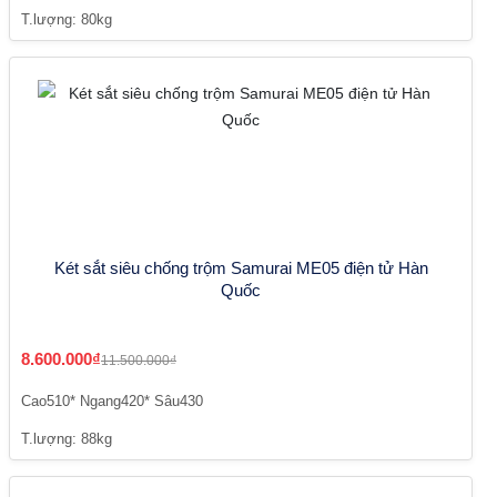
T.lượng: 80kg
Két sắt siêu chống trộm Samurai ME05 điện tử Hàn
Quốc
8.600.000₫
11.500.000₫
Cao510* Ngang420* Sâu430
T.lượng: 88kg