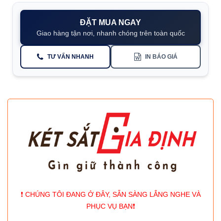
ĐẶT MUA NGAY
Giao hàng tận nơi, nhanh chóng trên toàn quốc
TƯ VẤN NHANH
IN BÁO GIÁ
❗️ CHÚNG TÔI ĐANG Ở ĐÂY, SẴN SÀNG LẮNG NGHE VÀ
PHỤC VỤ BẠN❗️