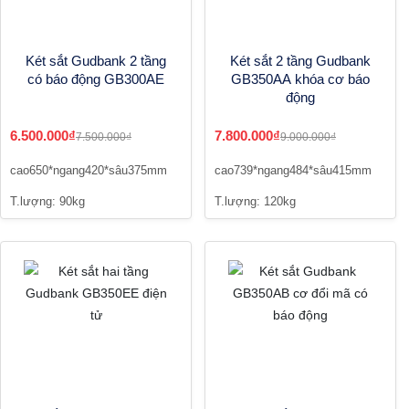
Két sắt Gudbank 2 tầng
Két sắt 2 tầng Gudbank
có báo động GB300AE
GB350AA khóa cơ báo
động
6.500.000₫
7.800.000₫
7.500.000₫
9.000.000₫
cao650*ngang420*sâu375mm
cao739*ngang484*sâu415mm
T.lượng: 90kg
T.lượng: 120kg