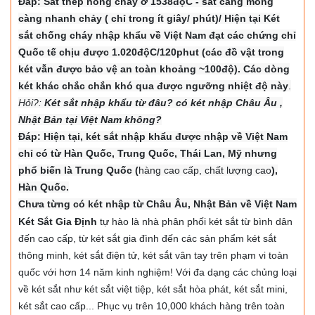
Đáp: Sắt thép nóng chảy ở 1538độC - sắt càng mỏng
càng nhanh chảy ( chỉ trong ít giây/ phút)/ Hiện tại Két
sắt chống cháy nhập khẩu về Việt Nam đạt các chứng chỉ
Quốc tế chịu được 1.020độC/120phut (các đồ vật trong
két vẫn được bảo vệ an toàn khoảng ~100độ). Các dòng
két khác chắc chắn khó qua được ngưỡng nhiệt độ này
.
Hỏi?:
Két sắt nhập khẩu từ đâu? có két nhập Châu Âu ,
Nhật Bản tại Việt Nam không?
Đáp: Hiện tại, két sắt nhập khẩu được nhập về Việt Nam
chỉ có từ Hàn Quốc, Trung Quốc, Thái Lan, Mỹ nhưng
phổ biến là Trung Quốc (
hàng cao cấp, chất lượng cao
),
Hàn Quốc.
Chưa từng có két nhập từ Châu Âu, Nhật Bản về Việt Nam
Két Sắt Gia Định
tự hào là nhà phân phối két sắt từ bình dân
đến cao cấp, từ két sắt gia đình đến các sản phẩm két sắt
thông minh, két sắt điện tử, két sắt vân tay trên phạm vi toàn
quốc với hơn 14 năm kinh nghiệm! Với đa dạng các chủng loại
về két sắt như két sắt việt tiệp, két sắt hòa phát, két sắt mini,
két sắt cao cấp... Phục vụ trên 10,000 khách hàng trên toàn