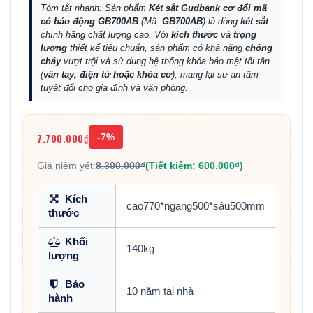
Tóm tắt nhanh: Sản phẩm
Két sắt Gudbank cơ đổi mã
có báo động GB700AB
(Mã:
GB700AB
) là dòng
két sắt
chính hãng chất lượng cao. Với
kích thước
và
trọng
lượng
thiết kế tiêu chuẩn, sản phẩm có khả năng
chống
cháy
vượt trội và sử dụng hệ thống khóa bảo mật tối tân
(
vân tay, điện tử hoặc khóa cơ
), mang lại sự an tâm
tuyệt đối cho gia đình và văn phòng.
7.700.000₫
-7%
Giá niêm yết:
8.300.000₫
(Tiết kiệm: 600.000₫)
Kích
cao770*ngang500*sâu500mm
thước
Khối
140kg
lượng
Bảo
10 năm tại nhà
hành