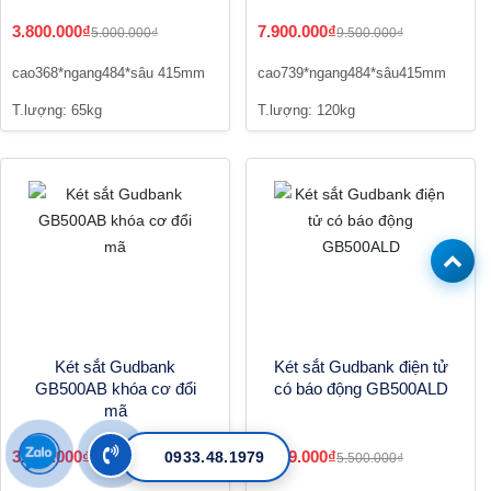
3.800.000₫
7.900.000₫
5.000.000₫
9.500.000₫
cao368*ngang484*sâu 415mm
cao739*ngang484*sâu415mm
T.lượng: 65kg
T.lượng: 120kg
Két sắt Gudbank
Két sắt Gudbank điện tử
GB500AB khóa cơ đổi
có báo động GB500ALD
mã
3.999.000₫
3.999.000₫
0933.48.1979
5.500.000₫
5.500.000₫