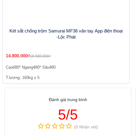
Két sắt chống trộm Samurai MF36 vân tay App điện thoại
-Lộc Phát
14.800.000₫
16.500.000₫
Cao680* Ngang480* Sâu480
T.lượng: 160kg ± 5
Đánh giá trung bình
5/5
(0 Nhận xét)