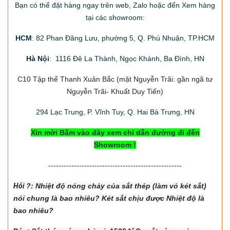
Bạn có thể đặt hàng ngay trên web, Zalo hoặc đến Xem hàng
tại các showroom:
HCM
: 82 Phan Đăng Lưu, phường 5, Q. Phú Nhuận, TP.HCM
Hà Nội
: 1116 Đê La Thành, Ngọc Khánh, Ba Đình, HN
C10 Tập thể Thanh Xuân Bắc
(mặt Nguyễn Trãi: gần ngã tư
Nguyễn Trãi- Khuất Duy Tiến)
294
Lạc Trung, P. Vĩnh Tuy, Q. Hai Bà Trưng, HN
Xin mời Bấm vào đây xem chỉ dẫn đường đi đến
Showroom !
----------------------------------------------------
Hỏi
?: Nhiệt độ nón
g chảy của sắt thép (làm vỏ két sắt)
nói chung là bao nhiêu? Két sắt chịu được Nhiệt độ là
bao nhiêu?