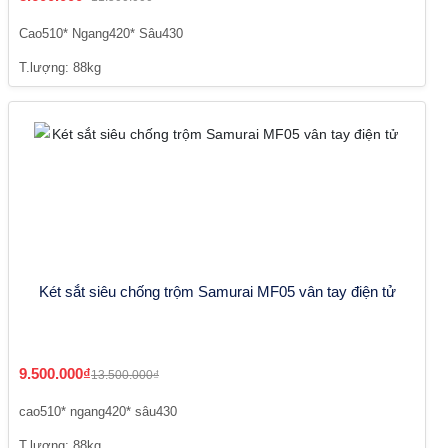
Cao510* Ngang420* Sâu430
T.lượng: 88kg
Két sắt siêu chống trộm Samurai MF05 vân tay điện tử
9.500.000₫
13.500.000₫
cao510* ngang420* sâu430
T.lượng: 88kg