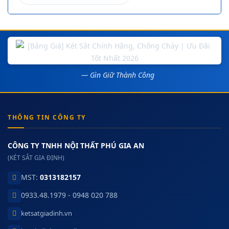
— Gìn Giữ Thành Công
THÔNG TIN CÔNG TY
CÔNG TY TNHH NỘI THẤT PHÚ GIA AN
(KÉT SẮT GIA ĐỊNH)
MST:
0313182157
0933.48.1979 - 0948 020 788
ketsatgiadinh.vn