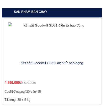
SẢN PHẨM BÁN CHẠY
Két sắt Goodwill GD51 điện tử báo động
4.899.000₫
6.500.000₫
Cao510*ngang420*sâu485
T.lượng: 80 ± 5 kg