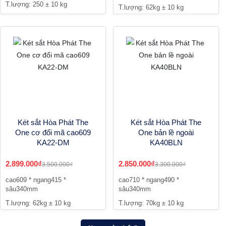
T.lượng: 250 ± 10 kg
T.lượng: 62kg ± 10 kg
Két sắt Hòa Phát The
Két sắt Hòa Phát The
One cơ đổi mã cao609
One bản lề ngoài
KA22-DM
KA40BLN
2.899.000₫
2.850.000₫
3.500.000₫
3.300.000₫
cao609 * ngang415 *
cao710 * ngang490 *
sâu340mm
sâu340mm
T.lượng: 62kg ± 10 kg
T.lượng: 70kg ± 10 kg