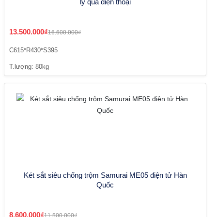
lý qua điện thoại
13.500.000₫
16.600.000₫
C615*R430*S395
T.lượng: 80kg
Két sắt siêu chống trộm Samurai ME05 điện tử Hàn
Quốc
8.600.000₫
11.500.000₫