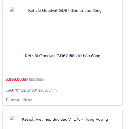
Két sắt Goodwill GD67 điện tử báo động
6.899.000₫
8.500.000₫
Cao670*ngang480* sâu505mm
T.lượng: 120 kg