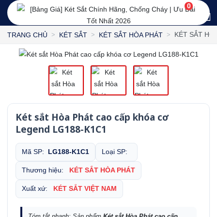
0
KÉT SẮT HÒ
TRANG CHỦ
KÉT SẮT
KÉT SẮT HÒA PHÁT
Két sắt Hòa Phát cao cấp khóa cơ
Legend LG188-K1C1
Mã SP:
LG188-K1C1
Loại SP:
Thương hiệu:
KÉT SẮT HÒA PHÁT
Xuất xứ:
KÉT SẮT VIỆT NAM
Tóm tắt nhanh: Sản phẩm
Két sắt Hòa Phát cao cấp