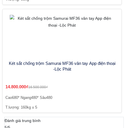
Két sắt chống trộm Samurai MF36 vân tay App điện thoại
-Lộc Phát
14.800.000₫
16.500.000₫
Cao680* Ngang480* Sâu480
T.lượng: 160kg ± 5
Đánh giá trung bình
5/5