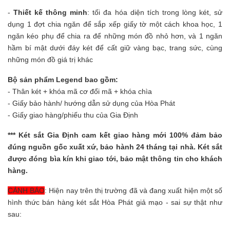
-
Thiết kế thông minh
: tối đa hóa diện tích trong lòng két, sử
dụng 1 đợt chia ngăn để sắp xếp giấy tờ một cách khoa học, 1
ngăn kéo phụ để chia ra để những món đồ nhỏ hơn, và 1 ngăn
hầm bí mật dưới đáy két để cất giữ vàng bạc, trang sức, cùng
những món đồ giá trị khác
Bộ sản phẩm Legend bao gồm:
- Thân két + khóa mã cơ đổi mã + khóa chìa
- Giấy bảo hành/ hướng dẫn sử dụng của Hòa Phát
- Giấy giao hàng/phiếu thu của Gia Định
***
Két sắt Gia Định
cam kết giao hàng mới 100% đảm bảo
đúng nguồn gốc xuất xứ, bảo hành 24 tháng tại nhà. Két sắt
được đóng bìa kín khi giao tới, bảo mật thông tin cho khách
hàng.
CẢNH BÁO
:
Hiện nay trên thị trường đã và đang xuất hiện một số
hình thức bán hàng
két sắt Hòa Phát
giả mạo - sai sự thật như
sau: