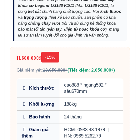
khóa cơ Legend LG188-K1C1
(Mã:
LG188-K1C1
) là
dòng
két sắt
chính hãng chất lượng cao. Với
kích thước
và
trọng lượng
thiết kế tiêu chuẩn, sản phẩm có khả
năng
chống cháy
vượt trội và sử dụng hệ thống khóa
bảo mật tối tân (
vân tay, điện tử hoặc khóa cơ
), mang
lại sự an tâm tuyệt đối cho gia đình và văn phòng.
11.600.000₫
-15%
Giá niêm yết:
13.650.000₫
(Tiết kiệm: 2.050.000₫)
cao888 * ngang592 *
Kích thước
sâu670mm
Khối lượng
188kg
Bảo hành
24 tháng
Giảm giá
HCM: 0933.48.1979
|
thêm
HN: 0969.5262.79