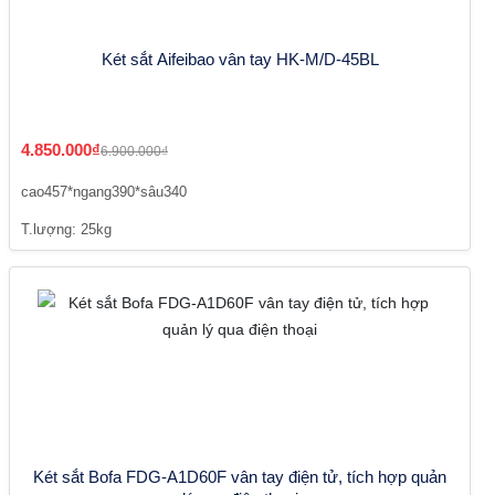
Két sắt Aifeibao vân tay HK-M/D-45BL
4.850.000₫
6.900.000₫
cao457*ngang390*sâu340
T.lượng: 25kg
Két sắt Bofa FDG-A1D60F vân tay điện tử, tích hợp quản