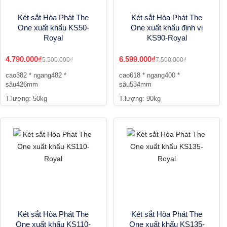
Két sắt Hòa Phát The
Két sắt Hòa Phát The
One xuất khẩu KS50-
One xuất khẩu định vị
Royal
KS90-Royal
4.790.000₫
6.599.000₫
5.500.000₫
7.500.000₫
cao382 * ngang482 *
cao618 * ngang400 *
sâu426mm
sâu534mm
T.lượng: 50kg
T.lượng: 90kg
Két sắt Hòa Phát The
Két sắt Hòa Phát The
One xuất khẩu KS110-
One xuất khẩu KS135-