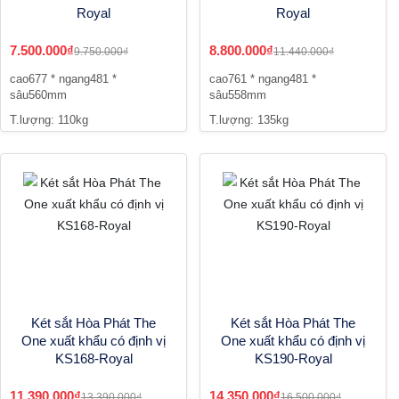
Royal
Royal
7.500.000₫
8.800.000₫
9.750.000₫
11.440.000₫
cao677 * ngang481 *
cao761 * ngang481 *
sâu560mm
sâu558mm
T.lượng: 110kg
T.lượng: 135kg
Két sắt Hòa Phát The
Két sắt Hòa Phát The
One xuất khẩu có định vị
One xuất khẩu có định vị
KS168-Royal
KS190-Royal
11.390.000₫
14.350.000₫
13.390.000₫
16.500.000₫