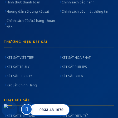
Hình thức thanh toán
Chính sách bảo hành
Hướng dẫn sử dụng két sắt
Chính sách bảo mật thông tin
Chính sách đổi/trả hàng - hoàn
tiền
THƯƠNG HIỆU KÉT SẮT
KÉT SẮT VIỆT TIỆP
KÉT SẮT HÒA PHÁT
KÉT SẮT TRULY
KÉT SẮT PHILIPS
KÉT SẮT LIBERTY
KÉT SẮT BOFA
Két Sắt Chính Hãng
LOẠI KÉT SẮT
0933.48.1979
KÉT SẮT THÉP TẤM
KÉT SẮT ĐIỆN TỬ