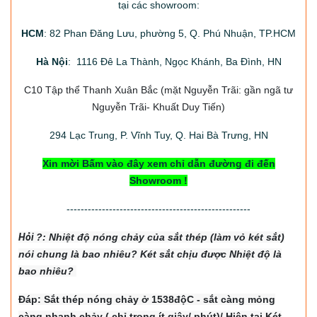
tại các showroom:
HCM
: 82 Phan Đăng Lưu, phường 5, Q. Phú Nhuận, TP.HCM
Hà Nội
: 1116 Đê La Thành, Ngọc Khánh, Ba Đình, HN
C10 Tập thể Thanh Xuân Bắc
(mặt Nguyễn Trãi: gần ngã tư
Nguyễn Trãi- Khuất Duy Tiến)
294
Lạc Trung, P. Vĩnh Tuy, Q. Hai Bà Trưng, HN
Xin mời Bấm vào đây xem chỉ dẫn đường đi đến
Showroom !
----------------------------------------------------
Hỏi
?: Nhiệt độ nón
g chảy của sắt thép (làm vỏ két sắt)
nói chung là bao nhiêu? Két sắt chịu được Nhiệt độ là
bao nhiêu?
Đáp: Sắt thép nóng chảy ở 1538độC - sắt càng mỏng
càng nhanh chảy ( chỉ trong ít giây/ phút)/ Hiện tại Két