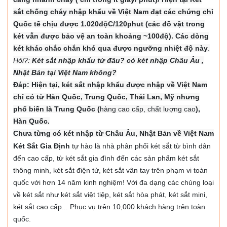
sắt chống cháy nhập khẩu về Việt Nam đạt các chứng chỉ
Quốc tế chịu được 1.020độC/120phut (các đồ vật trong
két vẫn được bảo vệ an toàn khoảng ~100độ). Các dòng
két khác chắc chắn khó qua được ngưỡng nhiệt độ này
.
Hỏi?:
Két sắt nhập khẩu từ đâu? có két nhập Châu Âu ,
Nhật Bản tại Việt Nam không?
Đáp: Hiện tại, két sắt nhập khẩu được nhập về Việt Nam
chỉ có từ Hàn Quốc, Trung Quốc, Thái Lan, Mỹ nhưng
phổ biến là Trung Quốc (
hàng cao cấp, chất lượng cao
),
Hàn Quốc.
Chưa từng có két nhập từ Châu Âu, Nhật Bản về Việt Nam
Két Sắt Gia Định
tự hào là nhà phân phối két sắt từ bình dân
đến cao cấp, từ két sắt gia đình đến các sản phẩm két sắt
thông minh, két sắt điện tử, két sắt vân tay trên phạm vi toàn
quốc với hơn 14 năm kinh nghiệm! Với đa dạng các chủng loại
về két sắt như két sắt việt tiệp, két sắt hòa phát, két sắt mini,
két sắt cao cấp... Phục vụ trên 10,000 khách hàng trên toàn
quốc.