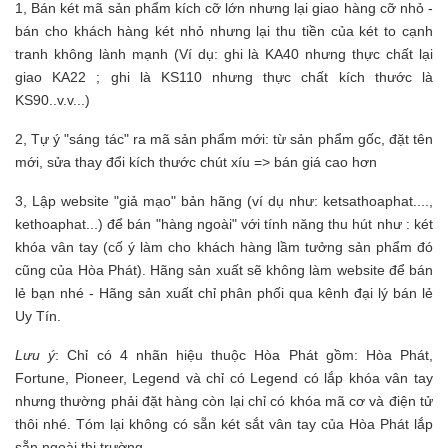
1, Bán két mã sản phẩm kích cỡ lớn nhưng lại giao hàng cỡ nhỏ -
bán cho khách hàng két nhỏ nhưng lại thu tiền của két to cạnh
tranh không lành mạnh (Ví dụ: ghi là KA40 nhưng thực chất lại
giao KA22 ; ghi là KS110 nhưng thực chất kích thước là
KS90..v.v...)
2, Tự ý "sáng tác" ra mã sản phẩm mới: từ sản phẩm gốc, đặt tên
mới, sửa thay đổi kích thước chút xíu => bán giá cao hơn
3, Lập website "giả mạo" bản hãng (ví dụ như: ketsathoaphat....,
kethoaphat...) để bán "hàng ngoài" với tính năng thu hút như : két
khóa vân tay (cố ý làm cho khách hàng lầm tưởng sản phẩm đó
cũng của Hòa Phát). Hãng sản xuất sẽ không làm website để bán
lẻ bạn nhé - Hãng sản xuất chỉ phân phối qua kênh đại lý bán lẻ
Uy Tín.
Lưu ý
: Chỉ có 4 nhãn hiệu thuộc Hòa Phát gồm: Hòa Phát,
Fortune, Pioneer, Legend và chỉ có Legend có lắp khóa vân tay
nhưng thường phải đặt hàng còn lại chỉ có khóa mã cơ và điện tử
thôi nhé. Tóm lại không có sẵn két sắt vân tay của Hòa Phát lắp
sẵn ngoài thị trường.