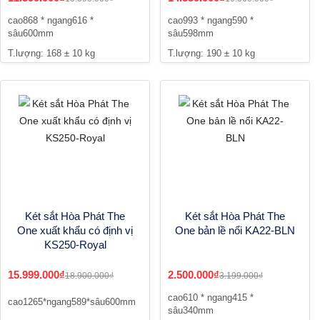
cao868 * ngang616 *
cao993 * ngang590 *
sâu600mm
sâu598mm
T.lượng: 168 ± 10 kg
T.lượng: 190 ± 10 kg
Két sắt Hòa Phát The
Két sắt Hòa Phát The
One xuất khẩu có định vị
One bản lề nổi KA22-BLN
KS250-Royal
15.999.000₫
2.500.000₫
18.900.000₫
3.199.000₫
cao610 * ngang415 *
cao1265*ngang589*sâu600mm
sâu340mm