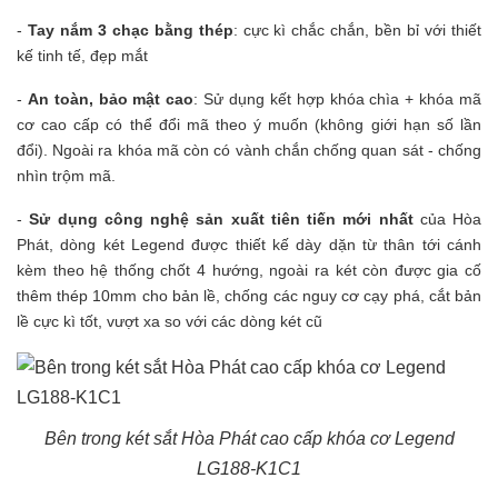
-
Tay nắm 3 chạc bằng thép
: cực kì chắc chắn, bền bỉ với thiết
kế tinh tế, đẹp mắt
-
An toàn, bảo mật cao
: Sử dụng kết hợp khóa chìa + khóa mã
cơ cao cấp có thể đổi mã theo ý muốn (không giới hạn số lần
đổi). Ngoài ra khóa mã còn có vành chắn chống quan sát - chống
nhìn trộm mã.
-
Sử dụng công nghệ sản xuất tiên tiến mới nhất
của Hòa
Phát, dòng két Legend được thiết kế dày dặn từ thân tới cánh
kèm theo hệ thống chốt 4 hướng, ngoài ra két còn được gia cố
thêm thép 10mm cho bản lề, chống các nguy cơ cạy phá, cắt bản
lề cực kì tốt, vượt xa so với các dòng két cũ
Bên trong két sắt Hòa Phát cao cấp khóa cơ Legend
LG188-K1C1