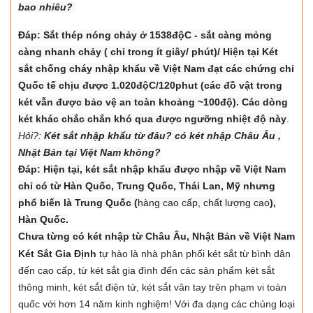
bao nhiêu?
Đáp: Sắt thép nóng chảy ở 1538độC - sắt càng mỏng
càng nhanh chảy ( chỉ trong ít giây/ phút)/ Hiện tại Két
sắt chống cháy nhập khẩu về Việt Nam đạt các chứng chỉ
Quốc tế chịu được 1.020độC/120phut (các đồ vật trong
két vẫn được bảo vệ an toàn khoảng ~100độ). Các dòng
két khác chắc chắn khó qua được ngưỡng nhiệt độ này
.
Hỏi?:
Két sắt nhập khẩu từ đâu? có két nhập Châu Âu ,
Nhật Bản tại Việt Nam không?
Đáp: Hiện tại, két sắt nhập khẩu được nhập về Việt Nam
chỉ có từ Hàn Quốc, Trung Quốc, Thái Lan, Mỹ nhưng
phổ biến là Trung Quốc (
hàng cao cấp, chất lượng cao
),
Hàn Quốc.
Chưa từng có két nhập từ Châu Âu, Nhật Bản về Việt Nam
Két Sắt Gia Định
tự hào là nhà phân phối két sắt từ bình dân
đến cao cấp, từ két sắt gia đình đến các sản phẩm két sắt
thông minh, két sắt điện tử, két sắt vân tay trên phạm vi toàn
quốc với hơn 14 năm kinh nghiệm! Với đa dạng các chủng loại