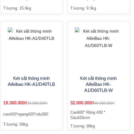
T.lượng: 15.6kg
T.lượng: 9.3kg
Két sắt thông minh
Két sắt thông minh
Aifeibao HK-A1/D40TLB
AifeiBao HK-
A1/D60TLB-W
19.300.000₫
32.000.000₫
25.000.000₫
46.000.000₫
Cao600* Rộng 430 *
cao420*ngang420*sâu360
Sâu420mm
T.lượng: 58kg
T.lượng: 98kg