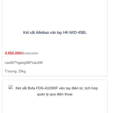
Két sắt Aifeibao vân tay HK-M/D-45BL
4.850.000₫
6.900.000₫
cao457*ngang390*sâu340
T.lượng: 25kg