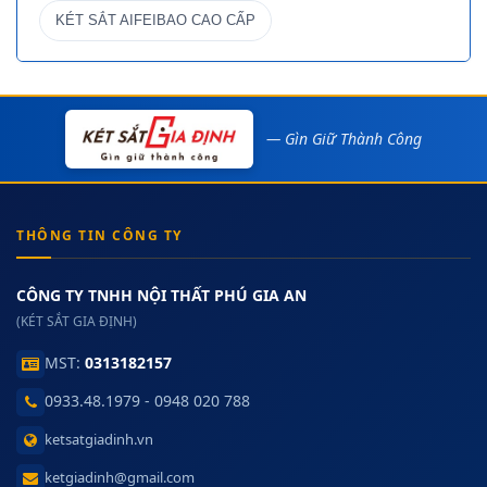
KÉT SẮT AIFEIBAO CAO CẤP
— Gìn Giữ Thành Công
THÔNG TIN CÔNG TY
CÔNG TY TNHH NỘI THẤT PHÚ GIA AN
(KÉT SẮT GIA ĐỊNH)
MST:
0313182157
0933.48.1979 - 0948 020 788
ketsatgiadinh.vn
ketgiadinh@gmail.com