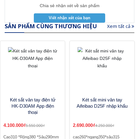
Chia sẻ nhận xét về sản phẩm
SẢN PHẨM CÙNG THƯƠNG HIỆU
Xem tất cả
Két sắt vân tay điện tử
Két sắt mini vân tay
HK-D30AM App điện
Aifeibao D25F nhập khẩu
thoại
4.100.000₫
2.690.000₫
5.550.000₫
4.250.000₫
Cao310 *Rộng380 *Sâu290mm
cao260*ngang350*sâu315