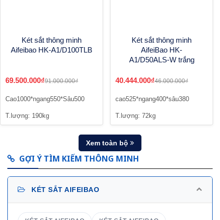
Két sắt thông minh
Két sắt thông minh
Aifeibao HK-A1/D100TLB
AifeiBao HK-
A1/D50ALS-W trắng
69.500.000₫
40.444.000₫
91.000.000₫
46.000.000₫
Cao1000*ngang550*Sâu500
cao525*ngang400*sâu380
T.lượng: 190kg
T.lượng: 72kg
Xem toàn bộ
GỢI Ý TÌM KIẾM THÔNG MINH
KÉT SẮT AIFEIBAO