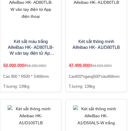
Két sắt màu trắng
Két sắt thông minh
AifeiBao HK- AD80TLB-
Aifeibao HK- A1/D80TLB
W vân tay điện tử App
điện thoại
50.000.000₫
47.499.000₫
68.280.000₫
64.500.000₫
Cao 800 * R500 * S468mm
Cao820*ngang500*sâu468mm
T.lượng: 139kg
T.lượng: 139kg