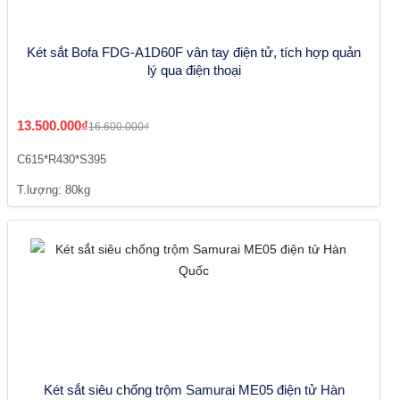
Két sắt Bofa FDG-A1D60F vân tay điện tử, tích hợp quản
lý qua điện thoại
13.500.000₫
16.600.000₫
C615*R430*S395
T.lượng: 80kg
Két sắt siêu chống trộm Samurai ME05 điện tử Hàn