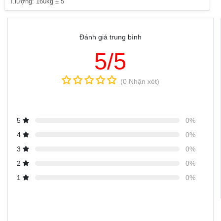
T.lượng: 160kg ± 5
Đánh giá trung bình
5/5
(0 Nhận xét)
5
0%
4
0%
3
0%
2
0%
1
0%