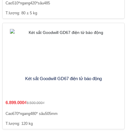
Cao510*ngang420*sâu485
T.lượng: 80 ± 5 kg
Két sắt Goodwill GD67 điện tử báo động
6.899.000₫
8.500.000₫
Cao670*ngang480* sâu505mm
T.lượng: 120 kg