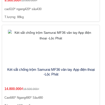
9.500.000₫
13.500.000₫
cao510* ngang420* sâu430
T.lượng: 88kg
Két sắt chống trộm Samurai MF36 vân tay App điện thoại
-Lộc Phát
14.800.000₫
16.500.000₫
Cao680* Ngang480* Sâu480