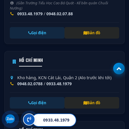
(Gần Trường Tiểu Học Cao Bá Quát - Kế bên quán Chuối
Nướng)
0933.48.1979
/
0948.02.07.88
Gọi điện
Bản đồ
HỒ CHÍ MINH
Kho hàng, KCN Cát Lái, Quận 2 (Alo trước khi tới)
0948.02.0788
/
0933.48.1979
Gọi điện
Bản đồ
0933.48.1979