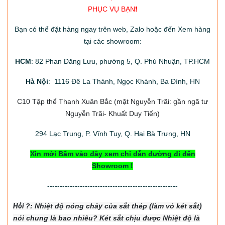
PHỤC VỤ BẠN❗️
Bạn có thể đặt hàng ngay trên web, Zalo hoặc đến Xem hàng
tại các showroom:
HCM
: 82 Phan Đăng Lưu, phường 5, Q. Phú Nhuận, TP.HCM
Hà Nội
: 1116 Đê La Thành, Ngọc Khánh, Ba Đình, HN
C10 Tập thể Thanh Xuân Bắc
(mặt Nguyễn Trãi: gần ngã tư
Nguyễn Trãi- Khuất Duy Tiến)
294
Lạc Trung, P. Vĩnh Tuy, Q. Hai Bà Trưng, HN
Xin mời Bấm vào đây xem chỉ dẫn đường đi đến
Showroom !
----------------------------------------------------
Hỏi
?: Nhiệt độ nón
g chảy của sắt thép (làm vỏ két sắt)
nói chung là bao nhiêu? Két sắt chịu được Nhiệt độ là