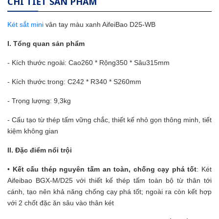
CHI TIẾT SẢN PHẨM
Két sắt mini
vân tay màu xanh AifeiBao D25-WB
I. Tổng quan sản phẩm
- Kích thước ngoài: Cao260 * Rộng350 * Sâu315mm
- Kích thước trong: C242 * R340 * S260mm
- Trọng lượng: 9,3kg
- Cấu tạo từ thép tấm vững chắc, thiết kế nhỏ gọn thông minh, tiết
kiệm không gian
II. Đặc điểm nổi trội
•
Kết cấu thép nguyên tấm an toàn, chống cạy phá tốt
: Két
Aifeibao BGX-M/D25 với thiết kế thép tấm toàn bộ từ thân tới
cánh, tạo nên khả năng chống cạy phá tốt; ngoài ra còn kết hợp
với 2 chốt đặc ăn sâu vào thân két