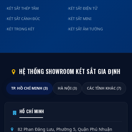
KÉT SẮT THÉP TẤM
KÉT SẮT ĐIỆN TỬ
KÉT SẮT CÁNH ĐÚC
KÉT SẮT MINI
KÉT TRONG KÉT
KÉT SẮT ÂM TƯỜNG
HỆ THỐNG SHOWROOM KÉT SẮT GIA ĐỊNH
TP. HỒ CHÍ MINH (3)
HÀ NỘI (3)
CÁC TỈNH KHÁC (7)
HỒ CHÍ MINH
82 Phan Đăng Lưu, Phường 5, Quận Phú Nhuận