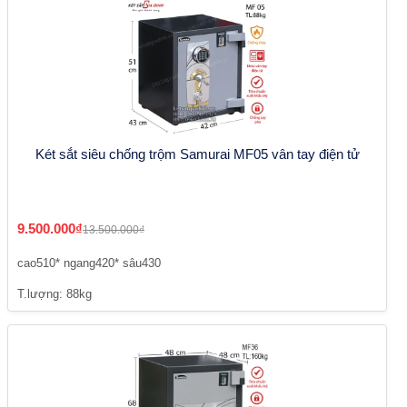
Két sắt siêu chống trộm Samurai MF05 vân tay điện tử
9.500.000₫
13.500.000₫
cao510* ngang420* sâu430
T.lượng: 88kg