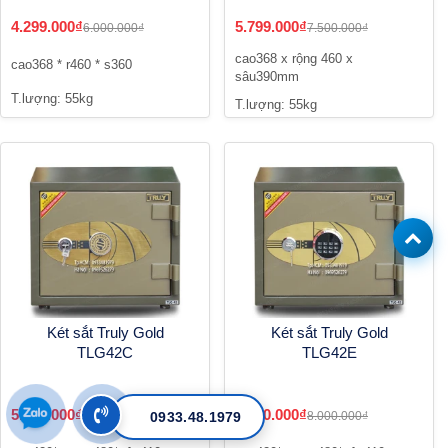
4.299.000₫
5.799.000₫
6.000.000₫
7.500.000₫
cao368 x rộng 460 x
cao368 * r460 * s360
sâu390mm
T.lượng: 55kg
T.lượng: 55kg
Két sắt Truly Gold
Két sắt Truly Gold
TLG42C
TLG42E
5.000.000₫
5.900.000₫
0933.48.1979
6.200.000₫
8.000.000₫