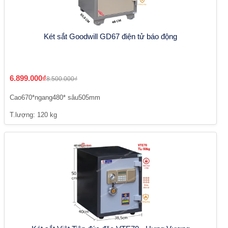
Két sắt Goodwill GD67 điện tử báo động
6.899.000₫
8.500.000₫
Cao670*ngang480* sâu505mm
T.lượng: 120 kg