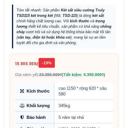
Tóm tắt nhanh: Sản phẩm
Két sắt siêu cường Truly
TSD115 két trong két
(Mã:
TSD-115
) là dòng
két sắt
chính hãng chất lượng cao. Với
kích thước
và
trọng
lượng
thiết kế tiêu chuẩn, sản phẩm có khả năng
chống
cháy
vượt trội và sử dụng hệ thống khóa bảo mật tối tân
(
vân tay, điện tử hoặc khóa cơ
), mang lại sự an tâm
tuyệt đối cho gia đình và văn phòng.
19.000.000₫
-19%
Giá niêm yết:
23.350.000₫
(Tiết kiệm: 4.350.000₫)
cao 1150 * rộng 620 * sâu
Kích thước
580
Khối lượng
345kg
Bảo hành
5 năm tại nhà