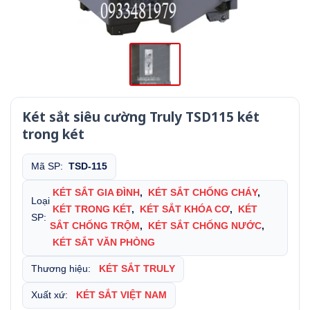
Két sắt siêu cường Truly TSD115 két
trong két
Mã SP:
TSD-115
KÉT SẮT GIA ĐÌNH
,
KÉT SẮT CHỐNG CHÁY
,
Loại
KÉT TRONG KÉT
,
KÉT SẮT KHÓA CƠ
,
KÉT
SP:
SẮT CHỐNG TRỘM
,
KÉT SẮT CHỐNG NƯỚC
,
KÉT SẮT VĂN PHÒNG
Thương hiệu:
KÉT SẮT TRULY
Xuất xứ:
KÉT SẮT VIỆT NAM