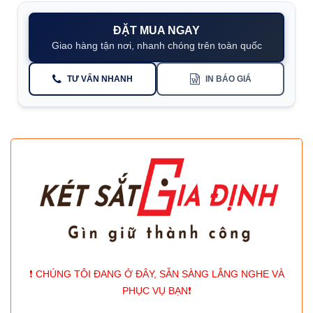
ĐẶT MUA NGAY
Giao hàng tận nơi, nhanh chóng trên toàn quốc
TƯ VẤN NHANH
IN BÁO GIÁ
❗️ CHÚNG TÔI ĐANG Ở ĐÂY, SẴN SÀNG LẮNG NGHE VÀ
PHỤC VỤ BẠN❗️