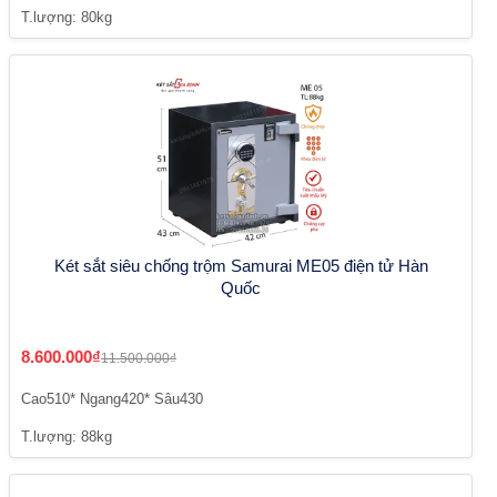
T.lượng: 80kg
Két sắt siêu chống trộm Samurai ME05 điện tử Hàn
Quốc
8.600.000₫
11.500.000₫
Cao510* Ngang420* Sâu430
T.lượng: 88kg