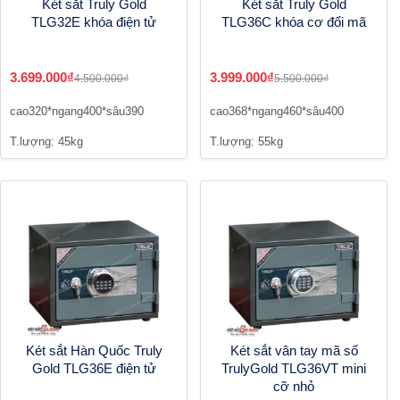
Két sắt Truly Gold
Két sắt Truly Gold
TLG32E khóa điện tử
TLG36C khóa cơ đổi mã
3.699.000₫
3.999.000₫
4.500.000₫
5.500.000₫
cao320*ngang400*sâu390
cao368*ngang460*sâu400
T.lượng: 45kg
T.lượng: 55kg
Két sắt Hàn Quốc Truly
Két sắt vân tay mã số
Gold TLG36E điện tử
TrulyGold TLG36VT mini
cỡ nhỏ