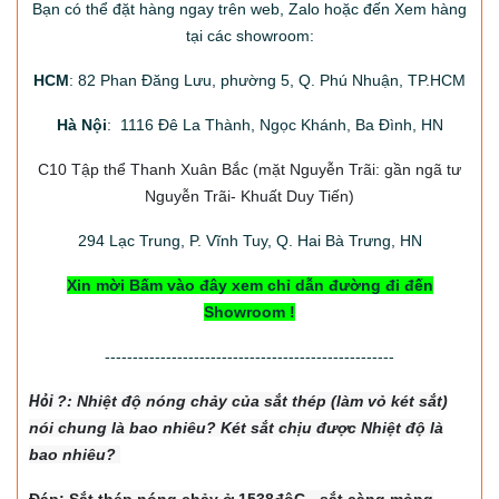
Bạn có thể đặt hàng ngay trên web, Zalo hoặc đến Xem hàng
tại các showroom:
HCM
: 82 Phan Đăng Lưu, phường 5, Q. Phú Nhuận, TP.HCM
Hà Nội
: 1116 Đê La Thành, Ngọc Khánh, Ba Đình, HN
C10 Tập thể Thanh Xuân Bắc
(mặt Nguyễn Trãi: gần ngã tư
Nguyễn Trãi- Khuất Duy Tiến)
294
Lạc Trung, P. Vĩnh Tuy, Q. Hai Bà Trưng, HN
Xin mời Bấm vào đây xem chỉ dẫn đường đi đến
Showroom !
----------------------------------------------------
Hỏi
?: Nhiệt độ nón
g chảy của sắt thép (làm vỏ két sắt)
nói chung là bao nhiêu? Két sắt chịu được Nhiệt độ là
bao nhiêu?