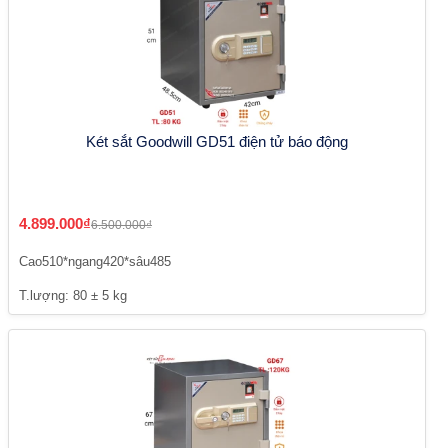
Két sắt Goodwill GD51 điện tử báo động
4.899.000₫
6.500.000₫
Cao510*ngang420*sâu485
T.lượng: 80 ± 5 kg