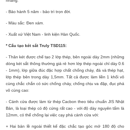
nhàng.
- Bảo hành 5 năm - bảo trì trọn đời.
- Màu sắc: Đen xám.
- Xuất xứ Việt Nam - linh kiện Hàn Quốc.
* Cấu tạo két sắt Truly TSD115:
- Thân két được chế tạo 2 lớp thép, bên ngoài dày 2mm (những
dòng két sắt thông thường giá rẻ hơn lớp thép ngoài chỉ dày 0.6
- 1mm), lớp giữa đúc đặc hợp chất chống cháy, đá và thép hạt,
lớp thép bên trong dày 1,5mm. Tất cả được làm liền 1 khối vô
cùng chắc chắn có sức chống cháy, chống chịu va đập, đục phá
vô cùng cao:
- Cánh cửa được làm từ thép Cacbon theo tiêu chuẩn JIS Nhật
Bản, là loại thép có độ cứng rất cao - với độ dày nguyên tấm là
12mm, có thể chống lại việc cạy phá cánh cửa với:
+ Hai bản lề ngoài thiết kế đặc chắc tạo góc mở 180 độ cho