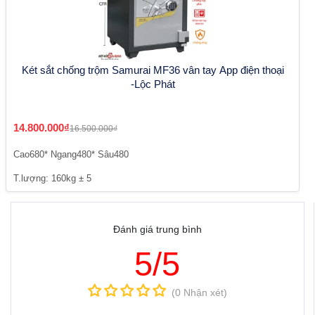
Két sắt chống trộm Samurai MF36 vân tay App điện thoại
-Lộc Phát
14.800.000₫
16.500.000₫
Cao680* Ngang480* Sâu480
T.lượng: 160kg ± 5
Đánh giá trung bình
5/5
(0 Nhận xét)