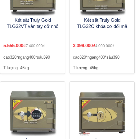
Két sắt Truly Gold
Két sắt Truly Gold
TLG32VT vân tay cỡ nhỏ
TLG32C khóa cơ đổi mã
5.555.000₫
3.399.000₫
7.400.000₫
4.000.000₫
cao320*ngang400*sâu390
cao320*ngang400*sâu390
T.lượng: 45kg
T.lượng: 45kg