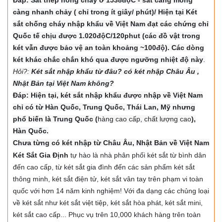
Đáp: Sắt thép nóng chảy ở 1538độC - sắt càng mỏng
càng nhanh chảy ( chỉ trong ít giây/ phút)/ Hiện tại Két
sắt chống cháy nhập khẩu về Việt Nam đạt các chứng chỉ
Quốc tế chịu được 1.020độC/120phut (các đồ vật trong
két vẫn được bảo vệ an toàn khoảng ~100độ). Các dòng
két khác chắc chắn khó qua được ngưỡng nhiệt độ này
.
Hỏi?:
Két sắt nhập khẩu từ đâu? có két nhập Châu Âu ,
Nhật Bản tại Việt Nam không?
Đáp: Hiện tại, két sắt nhập khẩu được nhập về Việt Nam
chỉ có từ Hàn Quốc, Trung Quốc, Thái Lan, Mỹ nhưng
phổ biến là Trung Quốc (
hàng cao cấp, chất lượng cao
),
Hàn Quốc.
Chưa từng có két nhập từ Châu Âu, Nhật Bản về Việt Nam
Két Sắt Gia Định
tự hào là nhà phân phối két sắt từ bình dân
đến cao cấp, từ két sắt gia đình đến các sản phẩm két sắt
thông minh, két sắt điện tử, két sắt vân tay trên phạm vi toàn
quốc với hơn 14 năm kinh nghiệm! Với đa dạng các chủng loại
về két sắt như két sắt việt tiệp, két sắt hòa phát, két sắt mini,
két sắt cao cấp... Phục vụ trên 10,000 khách hàng trên toàn