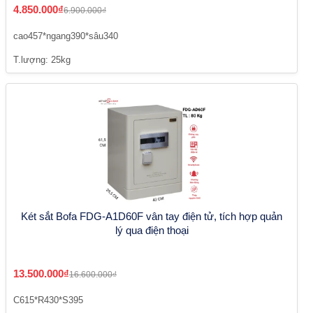
4.850.000₫
6.900.000₫
cao457*ngang390*sâu340
T.lượng: 25kg
Két sắt Bofa FDG-A1D60F vân tay điện tử, tích hợp quản
lý qua điện thoại
13.500.000₫
16.600.000₫
C615*R430*S395