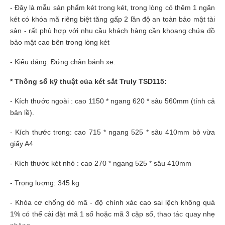
-
Đây là mẫu sản phẩm két trong két, trong lòng có thêm 1 ngăn
két có khóa mã riêng biệt tăng gấp 2 lần độ an toàn bảo mật tài
sản - rất phù hợp với nhu cầu khách hàng cần khoang chứa đồ
bảo mật cao bên trong lòng két
- Kiểu dáng: Đ
ứng chân bánh xe.
* Thông số kỹ thuật của két sắt Truly TSD115:
- Kích thước ngoài : cao 1150 * ngang 620 * sâu 560mm (tính cả
bản lề).
- Kích thước trong: cao 715 * ngang 525 * sâu 410mm bỏ vừa
giấy A4
- Kích thước két nhỏ : cao 270 * ngang 525 * sâu 410mm
- Trọng lượng: 345 kg
- Khóa cơ chống dò mã - độ chính xác cao sai lệch không quá
1% có thể cài đặt mã 1 số hoặc mã 3 cặp số, thao tác quay nhẹ