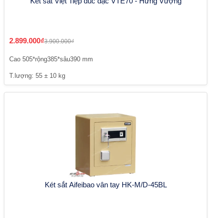
Két sắt Việt Tiệp đúc đặc VTE70 - Hưng Vượng
2.899.000₫
3.900.000₫
Cao 505*rộng385*sâu390 mm
T.lượng: 55 ± 10 kg
Két sắt Aifeibao vân tay HK-M/D-45BL