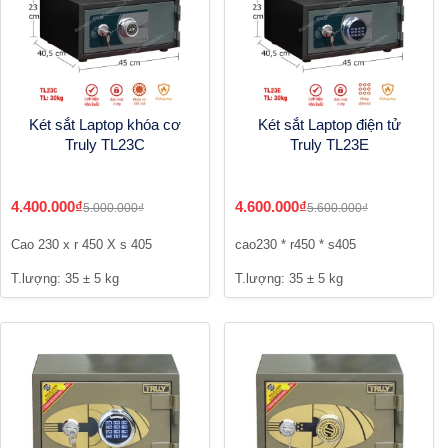
Két sắt Laptop khóa cơ
Két sắt Laptop điện tử
Truly TL23C
Truly TL23E
4.400.000₫
4.600.000₫
5.000.000₫
5.600.000₫
Cao 230 x r 450 X s 405
cao230 * r450 * s405
T.lượng: 35 ± 5 kg
T.lượng: 35 ± 5 kg