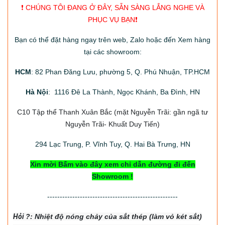
❗️ CHÚNG TÔI ĐANG Ở ĐÂY, SẴN SÀNG LẮNG NGHE VÀ
PHỤC VỤ BẠN❗️
Bạn có thể đặt hàng ngay trên web, Zalo hoặc đến Xem hàng
tại các showroom:
HCM
: 82 Phan Đăng Lưu, phường 5, Q. Phú Nhuận, TP.HCM
Hà Nội
: 1116 Đê La Thành, Ngọc Khánh, Ba Đình, HN
C10 Tập thể Thanh Xuân Bắc
(mặt Nguyễn Trãi: gần ngã tư
Nguyễn Trãi- Khuất Duy Tiến)
294
Lạc Trung, P. Vĩnh Tuy, Q. Hai Bà Trưng, HN
Xin mời Bấm vào đây xem chỉ dẫn đường đi đến
Showroom !
----------------------------------------------------
Hỏi
?: Nhiệt độ nón
g chảy của sắt thép (làm vỏ két sắt)