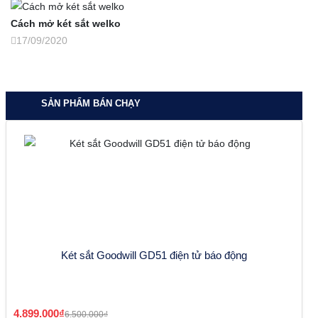
Cách mở két sắt welko
17/09/2020
SẢN PHẨM BÁN CHẠY
Két sắt Goodwill GD51 điện tử báo động
4.899.000₫
6.500.000₫