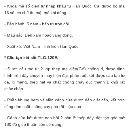
- Khóa mã số điện tử nhập khẩu từ Hàn Quốc. Cài được bộ mã
16 số, có chế ẩn mật mã khi dùng.
- Bảo hành: 5 năm - bảo trì trọn đời.
- Màu sắc: Đen xám hoặc vàng đồng.
- Xuất xứ: Việt Nam - linh kiện Hàn Quốc.
* Cấu tạo két sắt TLG-120E:
- Được cấu tạo từ 2 lớp thép mạ điện(GA) chống rỉ, được định
hình trên dây chuyền máy hiện đại, phần ruột két được cấu tạo từ
đá, xi măng, thép hạt và chất chống cháy đúc thành 1 khối rất
chắc chắn.
- Phần khung hèm và viền cánh cửa được dập giật cấp, kết hợp
cùng dàn chốt chống cạy phá rất hiệu quả.
- Cánh cửa két được neo bởi 2 bản lề thép dày, đặt tạo góc mở
180 độ giúp thuận tiện sử dụng.