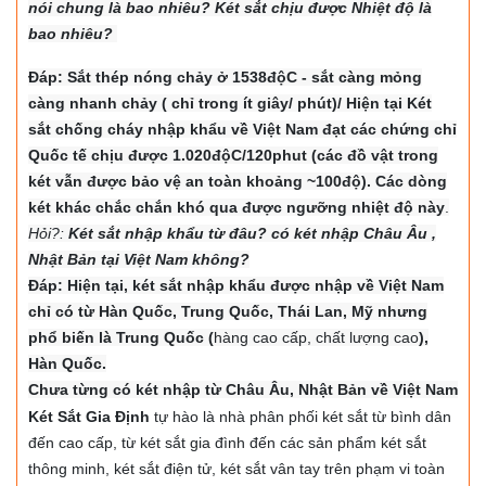
nói chung là bao nhiêu? Két sắt chịu được Nhiệt độ là
bao nhiêu?
Đáp: Sắt thép nóng chảy ở 1538độC - sắt càng mỏng
càng nhanh chảy ( chỉ trong ít giây/ phút)/ Hiện tại Két
sắt chống cháy nhập khẩu về Việt Nam đạt các chứng chỉ
Quốc tế chịu được 1.020độC/120phut (các đồ vật trong
két vẫn được bảo vệ an toàn khoảng ~100độ). Các dòng
két khác chắc chắn khó qua được ngưỡng nhiệt độ này
.
Hỏi?:
Két sắt nhập khẩu từ đâu? có két nhập Châu Âu ,
Nhật Bản tại Việt Nam không?
Đáp: Hiện tại, két sắt nhập khẩu được nhập về Việt Nam
chỉ có từ Hàn Quốc, Trung Quốc, Thái Lan, Mỹ nhưng
phổ biến là Trung Quốc (
hàng cao cấp, chất lượng cao
),
Hàn Quốc.
Chưa từng có két nhập từ Châu Âu, Nhật Bản về Việt Nam
Két Sắt Gia Định
tự hào là nhà phân phối két sắt từ bình dân
đến cao cấp, từ két sắt gia đình đến các sản phẩm két sắt
thông minh, két sắt điện tử, két sắt vân tay trên phạm vi toàn