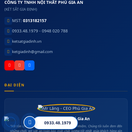
CÔNG TY TNHH NỘI THẤT PHÚ GIA AN
(KÉT SẮT GIA ĐỊNH)
MST:
0313182157
0933.48.1979 - 0948 020 788
ketsatgiadinh.vn
ketgiadinh@gmail.com
ĐẠI DIỆN
Mr Lăng - CEO Phú Gia An
0933.48.1979
"Với tôn chỉ làm việc bằng cái Tâm và có trách nhiệm, Chúng tôi luôn đem đến
những chiếc két sắt an toàn bảo mật chất lượng tốt nhất giúp khách hàng gìn