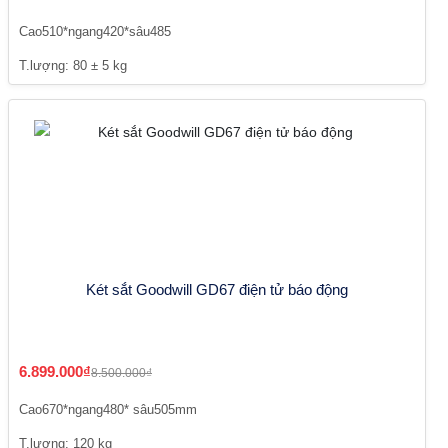
Cao510*ngang420*sâu485
T.lượng: 80 ± 5 kg
Két sắt Goodwill GD67 điện tử báo động
6.899.000₫
8.500.000₫
Cao670*ngang480* sâu505mm
T.lượng: 120 kg