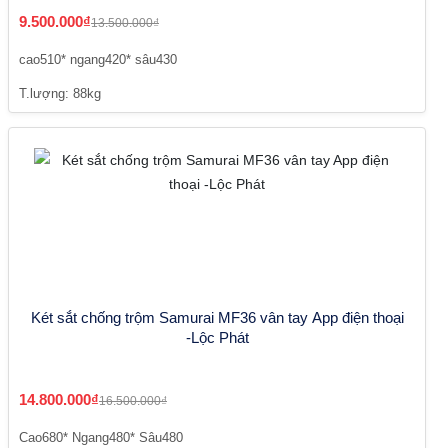
9.500.000₫
13.500.000₫
cao510* ngang420* sâu430
T.lượng: 88kg
Két sắt chống trộm Samurai MF36 vân tay App điện thoại
-Lộc Phát
14.800.000₫
16.500.000₫
Cao680* Ngang480* Sâu480