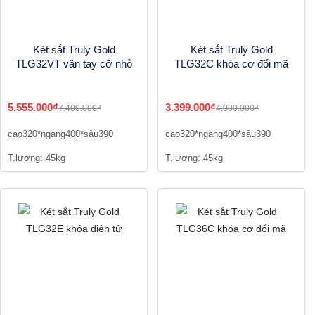
Két sắt Truly Gold
Két sắt Truly Gold
TLG32VT vân tay cỡ nhỏ
TLG32C khóa cơ đổi mã
5.555.000₫
3.399.000₫
7.400.000₫
4.000.000₫
cao320*ngang400*sâu390
cao320*ngang400*sâu390
T.lượng: 45kg
T.lượng: 45kg