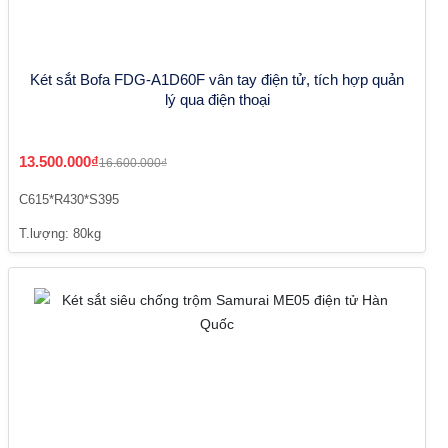
Két sắt Bofa FDG-A1D60F vân tay điện tử, tích hợp quản
lý qua điện thoại
13.500.000₫
16.600.000₫
C615*R430*S395
T.lượng: 80kg