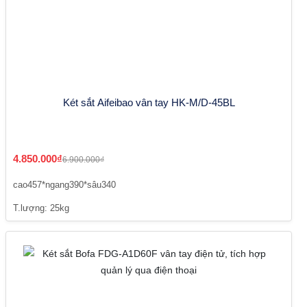
Két sắt Aifeibao vân tay HK-M/D-45BL
4.850.000₫
6.900.000₫
cao457*ngang390*sâu340
T.lượng: 25kg