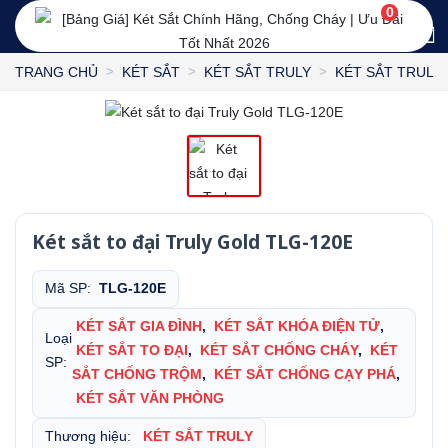
0
TRANG CHỦ
KÉT SẮT
KÉT SẮT TRULY
KÉT SẮT TRULY
Két sắt to đại Truly Gold TLG-120E
Mã SP:
TLG-120E
KÉT SẮT GIA ĐÌNH
,
KÉT SẮT KHÓA ĐIỆN TỬ
,
Loại
KÉT SẮT TO ĐẠI
,
KÉT SẮT CHỐNG CHÁY
,
KÉT
SP:
SẮT CHỐNG TRỘM
,
KÉT SẮT CHỐNG CẠY PHÁ
,
KÉT SẮT VĂN PHÒNG
Thương hiệu:
KÉT SẮT TRULY