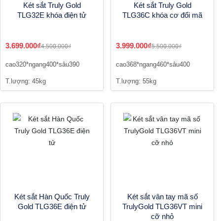
Két sắt Truly Gold
Két sắt Truly Gold
TLG32E khóa điện tử
TLG36C khóa cơ đổi mã
3.699.000₫
3.999.000₫
4.500.000₫
5.500.000₫
cao320*ngang400*sâu390
cao368*ngang460*sâu400
T.lượng: 45kg
T.lượng: 55kg
Két sắt Hàn Quốc Truly
Két sắt vân tay mã số
Gold TLG36E điện tử
TrulyGold TLG36VT mini
cỡ nhỏ