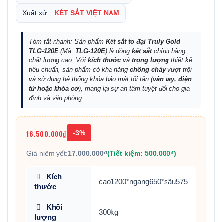
Xuất xứ:
KÉT SẮT VIỆT NAM
Tóm tắt nhanh: Sản phẩm
Két sắt to đại Truly Gold
TLG-120E
(Mã:
TLG-120E
) là dòng
két sắt
chính hãng
chất lượng cao. Với
kích thước
và
trọng lượng
thiết kế
tiêu chuẩn, sản phẩm có khả năng
chống cháy
vượt trội
và sử dụng hệ thống khóa bảo mật tối tân (
vân tay, điện
tử hoặc khóa cơ
), mang lại sự an tâm tuyệt đối cho gia
đình và văn phòng.
16.500.000₫
-3%
Giá niêm yết:
17.000.000₫
(Tiết kiệm: 500.000₫)
Kích
cao1200*ngang650*sâu575
thước
Khối
300kg
lượng