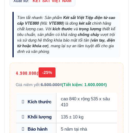
Xuất xứ:
KÉT SẮT VIỆT NAM
Tóm tắt nhanh: Sản phẩm
Két sắt Việt Tiệp điện tử cao
cấp VTE880
(Mã:
VTE880
) là dòng
két sắt
chính hãng
chất lượng cao. Với
kích thước
và
trọng lượng
thiết kế
tiêu chuẩn, sản phẩm có khả năng
chống cháy
vượt trội
và sử dụng hệ thống khóa bảo mật tối tân (
vân tay, điện
tử hoặc khóa cơ
), mang lại sự an tâm tuyệt đối cho gia
đình và văn phòng.
4.900.000₫
-25%
Giá niêm yết:
6.500.000₫
(Tiết kiệm: 1.600.000₫)
cao 840 x rộng 535 x sâu
Kích thước
410
Khối lượng
135 ± 10 kg
Bảo hành
5 năm tại nhà