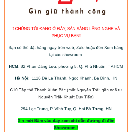
❗️ CHÚNG TÔI ĐANG Ở ĐÂY, SẴN SÀNG LẮNG NGHE VÀ
PHỤC VỤ BẠN❗️
Bạn có thể đặt hàng ngay trên web, Zalo hoặc đến Xem hàng
tại các showroom:
HCM
: 82 Phan Đăng Lưu, phường 5, Q. Phú Nhuận, TP.HCM
Hà Nội
: 1116 Đê La Thành, Ngọc Khánh, Ba Đình, HN
C10 Tập thể Thanh Xuân Bắc
(mặt Nguyễn Trãi: gần ngã tư
Nguyễn Trãi- Khuất Duy Tiến)
294
Lạc Trung, P. Vĩnh Tuy, Q. Hai Bà Trưng, HN
Xin mời Bấm vào đây xem chỉ dẫn đường đi đến
Showroom !