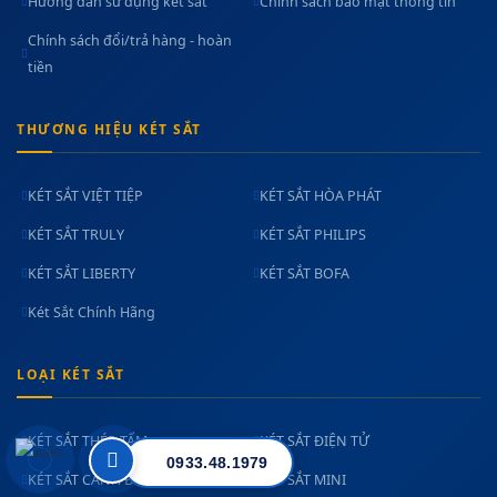
Hướng dẫn sử dụng két sắt
Chính sách bảo mật thông tin
Chính sách đổi/trả hàng - hoàn
tiền
THƯƠNG HIỆU KÉT SẮT
KÉT SẮT VIỆT TIỆP
KÉT SẮT HÒA PHÁT
KÉT SẮT TRULY
KÉT SẮT PHILIPS
KÉT SẮT LIBERTY
KÉT SẮT BOFA
Két Sắt Chính Hãng
LOẠI KÉT SẮT
KÉT SẮT THÉP TẤM
KÉT SẮT ĐIỆN TỬ
0933.48.1979
KÉT SẮT CÁNH ĐÚC
KÉT SẮT MINI