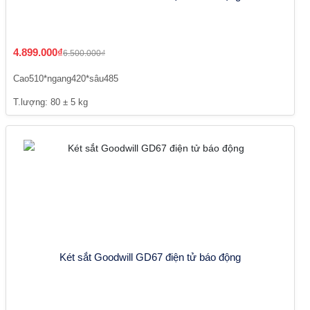
4.899.000₫
6.500.000₫
Cao510*ngang420*sâu485
T.lượng: 80 ± 5 kg
Két sắt Goodwill GD67 điện tử báo động