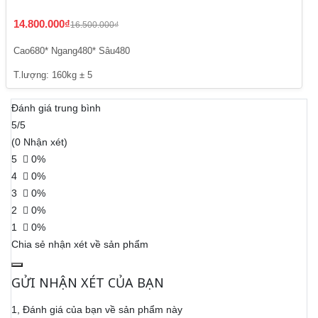
14.800.000₫
16.500.000₫
Cao680* Ngang480* Sâu480
T.lượng: 160kg ± 5
Đánh giá trung bình
5/5
(0 Nhận xét)
5
0%
4
0%
3
0%
2
0%
1
0%
Chia sẻ nhận xét về sản phẩm
GỬI NHẬN XÉT CỦA BẠN
1, Đánh giá của bạn về sản phẩm này