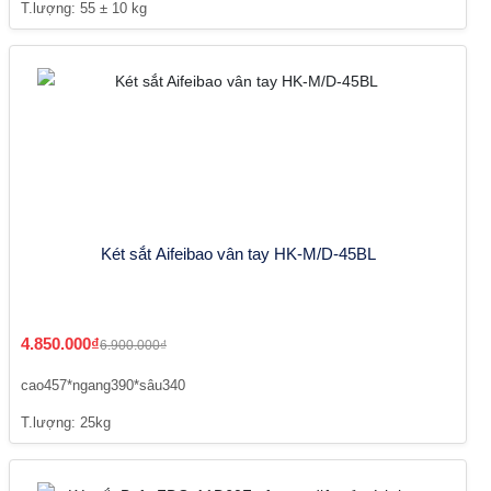
T.lượng: 55 ± 10 kg
Két sắt Aifeibao vân tay HK-M/D-45BL
4.850.000₫
6.900.000₫
cao457*ngang390*sâu340
T.lượng: 25kg