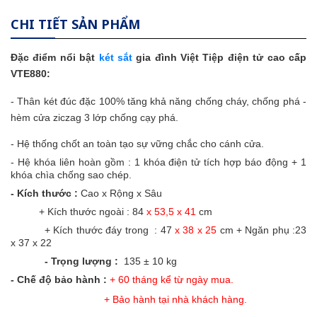
CHI TIẾT SẢN PHẨM
Đặc điểm nổi bật
két sắt
gia đình Việt Tiệp điện tử cao cấp
VTE880:
- Thân két đúc đặc 100% tăng khả năng chống cháy, chống phá -
hèm cửa ziczag 3 lớp chống cạy phá.
- Hệ thống chốt an toàn tạo sự vững chắc cho cánh cửa.
-
Hệ khóa liên hoàn gồm : 1 khóa điện tử tích hợp báo động + 1
khóa chìa chống sao chép.
- Kích thước :
Cao x Rộng x Sâu
+ Kích thước ngoài :
84
x 53,5 x 41
cm
+ Kích thước đáy trong :
47
x 38 x 25
cm + Ngăn phụ :23
x 37 x 22
- Trọng lượng :
135 ± 10 kg
- Chế độ bảo hành :
+ 60 tháng kể từ ngày mua.
+ Bảo hành tại nhà khách hàng.