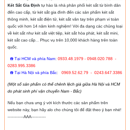
Két Sắt Gia Định
tự hào là nhà phân phối két sắt từ bình dân
đến cao cấp, từ két sắt gia đình đến các sản phẩm két sắt
thông minh, két sắt điện tử, két sắt vân tay trên phạm vi toàn
quốc với hơn 14 năm kinh nghiệm! Với đa dạng các chủng loại
về két sắt như két sắt việt tiệp, két sắt hòa phát, két sắt mini,
két sắt cao cấp... Phục vụ trên 10,000 khách hàng trên toàn
quốc.
☎️ Tại HCM và phía Nam
:
0933.48.1979 - 0948.020.788 -
0283.995.3386
☎️ Tại Hà Nội và phía Bắc
:
0969.52.62.79 - 0243.647.3386
(Một số sản phẩm có thể chênh lệch giá giữa Hà Nội và HCM
do phát sinh phí vận chuyển Nam - Bắc)
Nếu bạn chưa ưng ý với kích thước các sản phẩm trên
website này, bạn hãy alo cho chúng tôi để đặt theo ý bạn nhé!
-----------AAA----------