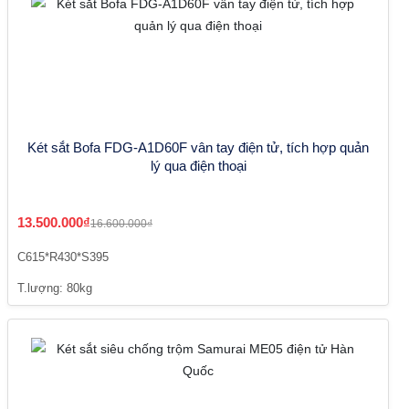
Két sắt Bofa FDG-A1D60F vân tay điện tử, tích hợp quản
lý qua điện thoại
13.500.000₫
16.600.000₫
C615*R430*S395
T.lượng: 80kg