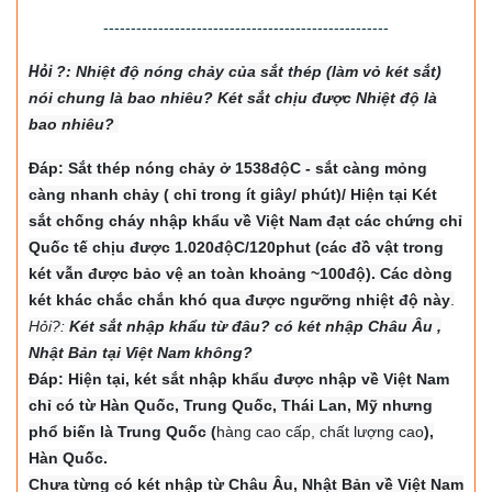
----------------------------------------------------
Hỏi
?: Nhiệt độ nón
g chảy của sắt thép (làm vỏ két sắt)
nói chung là bao nhiêu? Két sắt chịu được Nhiệt độ là
bao nhiêu?
Đáp: Sắt thép nóng chảy ở 1538độC - sắt càng mỏng
càng nhanh chảy ( chỉ trong ít giây/ phút)/ Hiện tại Két
sắt chống cháy nhập khẩu về Việt Nam đạt các chứng chỉ
Quốc tế chịu được 1.020độC/120phut (các đồ vật trong
két vẫn được bảo vệ an toàn khoảng ~100độ). Các dòng
két khác chắc chắn khó qua được ngưỡng nhiệt độ này
.
Hỏi?:
Két sắt nhập khẩu từ đâu? có két nhập Châu Âu ,
Nhật Bản tại Việt Nam không?
Đáp: Hiện tại, két sắt nhập khẩu được nhập về Việt Nam
chỉ có từ Hàn Quốc, Trung Quốc, Thái Lan, Mỹ nhưng
phổ biến là Trung Quốc (
hàng cao cấp, chất lượng cao
),
Hàn Quốc.
Chưa từng có két nhập từ Châu Âu, Nhật Bản về Việt Nam