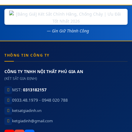
— Gìn Giữ Thành Công
THÔNG TIN CÔNG TY
CÔNG TY TNHH NỘI THẤT PHÚ GIA AN
(KÉT SẮT GIA ĐỊNH)
MST:
0313182157
0933.48.1979 - 0948 020 788
ketsatgiadinh.vn
ketgiadinh@gmail.com