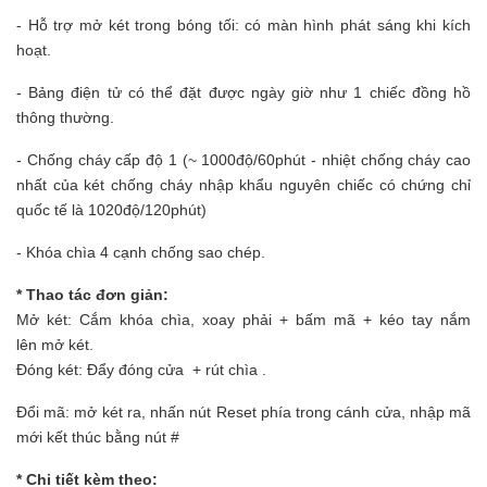
- Hỗ trợ mở két trong bóng tối: có màn hình phát sáng khi kích
hoạt.
- Bảng điện tử có thể đặt được ngày giờ như 1 chiếc đồng hồ
thông thường.
- Chống cháy cấp độ 1 (~ 1000độ/60phút - nhiệt chống cháy cao
nhất của két chống cháy nhập khẩu nguyên chiếc có chứng chỉ
quốc tế là 1020độ/120phút)
- Khóa chìa 4 cạnh chống sao chép.
* Thao tác đơn giản:
Mở két: Cắm khóa chìa, xoay phải + bấm mã + kéo tay nắm
lên mở két.
Đóng két: Đẩy đóng cửa + rút chìa .
Đổi mã: mở két ra, nhấn nút Reset phía trong cánh cửa, nhập mã
mới kết thúc bằng nút #
* Chi tiết kèm theo: