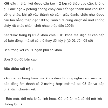
Kết cấu
:
thân két được cấu tạo = 2 lớp vỏ thép cao cấp, không
gỉ + đúc đặc = petong chống cháy cao cấp tạo thành một khối liền
vững chắc, khi gõ vào thành có cảm giác đanh, chắc như được
cấu tạo bằng thép đặc 100%; Cánh cửa cũng được đổ ruột chống
cháy rất chắc chắn; chốt nhao thép đặc 100%.
Két được trang bị 01 ổ khóa chìa + 01 khóa mã điện tử cao cấp
có báo động; mã số có thể thay đổi tùy ý (từ 01 đến 08 số)
Bên trong két có 01 ngăn phụ có khóa .
Sơn 3 lớp độ bền cao.
Đặc điểm nổi trội:
- An toàn - chống trộm: mã khóa điện tử công nghệ cao, siêu bền,
báo động âm thanh cả 2 trường hợp: mở mã sai 03 lần và đập
phá, dịch chuyển két.
- Bảo mật: đổi mật khẩu linh hoạt, Có thể ẩn mã số khi mở két -
chống lộ mã.