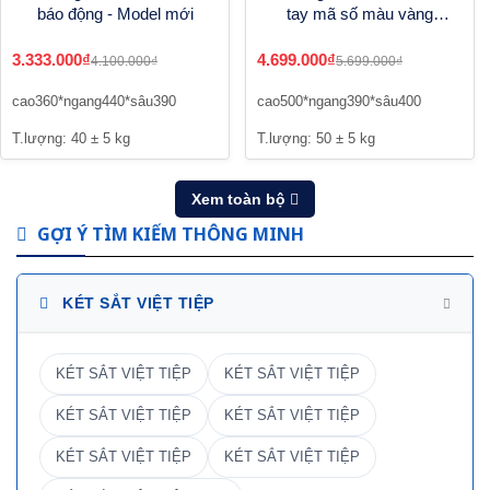
báo động - Model mới
tay mã số màu vàng
đồng - Model mới
3.333.000₫
4.699.000₫
4.100.000₫
5.699.000₫
cao360*ngang440*sâu390
cao500*ngang390*sâu400
T.lượng: 40 ± 5 kg
T.lượng: 50 ± 5 kg
Xem toàn bộ
GỢI Ý TÌM KIẾM THÔNG MINH
KÉT SẮT VIỆT TIỆP
KÉT SẮT VIỆT TIỆP
KÉT SẮT VIỆT TIỆP
KÉT SẮT VIỆT TIỆP
KÉT SẮT VIỆT TIỆP
KÉT SẮT VIỆT TIỆP
KÉT SẮT VIỆT TIỆP