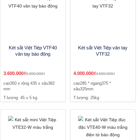
Két sắt Việt Tiệp VTF40
Két sắt Việt Tiệp vân tay
vân tay báo động
VTF32
3.600.000₫
4.000.000₫
5.000.000₫
4.500.000₫
cao350 x rộng 435 x sâu382
cao285 * ngang375 *
mm
sâu325mm
T.lượng: 45 ± 5 kg
T.lượng: 25kg