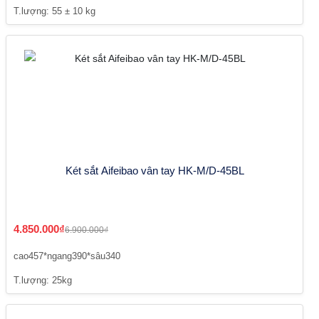
T.lượng: 55 ± 10 kg
Két sắt Aifeibao vân tay HK-M/D-45BL
4.850.000₫
6.900.000₫
cao457*ngang390*sâu340
T.lượng: 25kg