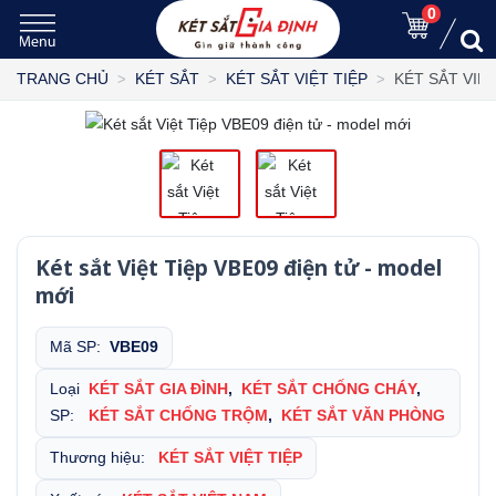
0
KÉT SẮT VIỆ
TRANG CHỦ
KÉT SẮT
KÉT SẮT VIỆT TIỆP
Két sắt Việt Tiệp VBE09 điện tử - model
mới
Mã SP:
VBE09
Loại
KÉT SẮT GIA ĐÌNH
,
KÉT SẮT CHỐNG CHÁY
,
SP:
KÉT SẮT CHỐNG TRỘM
,
KÉT SẮT VĂN PHÒNG
Thương hiệu:
KÉT SẮT VIỆT TIỆP