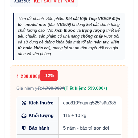
Xuất xứ:
KÉT SẮT VIỆT NAM
Tóm tắt nhanh: Sản phẩm
Két sắt Việt Tiệp VBE09 điện
tử - model mới
(Mã:
VBE09
) là dòng
két sắt
chính hãng
chất lượng cao. Với
kích thước
và
trọng lượng
thiết kế
tiêu chuẩn, sản phẩm có khả năng
chống cháy
vượt trội
và sử dụng hệ thống khóa bảo mật tối tân (
vân tay, điện
tử hoặc khóa cơ
), mang lại sự an tâm tuyệt đối cho gia
đình và văn phòng.
4.200.000₫
-12%
Giá niêm yết:
4.799.000₫
(Tiết kiệm: 599.000₫)
Kích thước
cao810*ngang525*sâu385
Khối lượng
115 ± 10 kg
Bảo hành
5 năm - bảo trì trọn đời