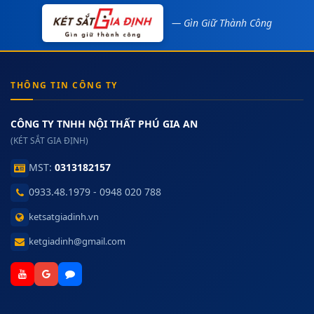
— Gìn Giữ Thành Công
THÔNG TIN CÔNG TY
CÔNG TY TNHH NỘI THẤT PHÚ GIA AN
(KÉT SẮT GIA ĐỊNH)
MST:
0313182157
0933.48.1979 - 0948 020 788
ketsatgiadinh.vn
ketgiadinh@gmail.com