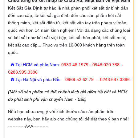
Chưa từng có két nhập từ Châu Âu, Nhật Bản về Việt Nam
Két Sắt Gia Định
tự hào là nhà phân phối két sắt từ bình dân
đến cao cấp, từ két sắt gia đình đến các sản phẩm két sắt
thông minh, két sắt điện tử, két sắt vân tay trên phạm vi toàn
quốc với hơn 14 năm kinh nghiệm! Với đa dạng các chủng loại
về két sắt như két sắt việt tiệp, két sắt hòa phát, két sắt mini,
két sắt cao cấp... Phục vụ trên 10,000 khách hàng trên toàn
quốc.
☎️ Tại HCM và phía Nam
:
0933.48.1979 - 0948.020.788 -
0283.995.3386
☎️ Tại Hà Nội và phía Bắc
:
0969.52.62.79 - 0243.647.3386
(Một số sản phẩm có thể chênh lệch giá giữa Hà Nội và HCM
do phát sinh phí vận chuyển Nam - Bắc)
Nếu bạn chưa ưng ý với kích thước các sản phẩm trên
website này, bạn hãy alo cho chúng tôi để đặt theo ý bạn nhé!
-----------AAA----------