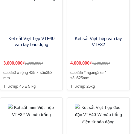
Két sắt Việt Tiệp VTF40
Két sắt Việt Tiệp vân tay
vân tay báo động
VTF32
3.600.000₫
4.000.000₫
5.000.000₫
4.500.000₫
cao350 x rộng 435 x sâu382
cao285 * ngang375 *
mm
sâu325mm
T.lượng: 45 ± 5 kg
T.lượng: 25kg