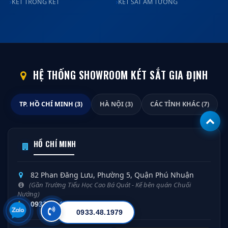
KÉT TRONG KÉT
KÉT SẮT ÂM TƯỜNG
HỆ THỐNG SHOWROOM KÉT SẮT GIA ĐỊNH
TP. HỒ CHÍ MINH (3)
HÀ NỘI (3)
CÁC TỈNH KHÁC (7)
HỒ CHÍ MINH
82 Phan Đăng Lưu, Phường 5, Quận Phú Nhuận
(Gần Trường Tiểu Học Cao Bá Quát - Kế bên quán Chuối
Nướng)
0933.48.1979
/
0948.02.07.88
0933.48.1979