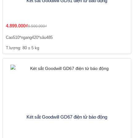
Két sắt Goodwill GD51 điện tử báo động
4.899.000₫
6.500.000₫
Cao510*ngang420*sâu485
T.lượng: 80 ± 5 kg
Két sắt Goodwill GD67 điện tử báo động