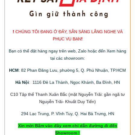
❗️ CHÚNG TÔI ĐANG Ở ĐÂY, SẴN SÀNG LẮNG NGHE VÀ
PHỤC VỤ BẠN❗️
Bạn có thể đặt hàng ngay trên web, Zalo hoặc đến Xem hàng
tại các showroom:
HCM
: 82 Phan Đăng Lưu, phường 5, Q. Phú Nhuận, TP.HCM
Hà Nội
: 1116 Đê La Thành, Ngọc Khánh, Ba Đình, HN
C10 Tập thể Thanh Xuân Bắc
(mặt Nguyễn Trãi: gần ngã tư
Nguyễn Trãi- Khuất Duy Tiến)
294
Lạc Trung, P. Vĩnh Tuy, Q. Hai Bà Trưng, HN
Xin mời Bấm vào đây xem chỉ dẫn đường đi đến
Showroom !