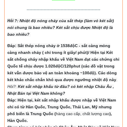
----------------------------------------------------
Hỏi
?: Nhiệt độ nón
g chảy của sắt thép (làm vỏ két sắt)
nói chung là bao nhiêu? Két sắt chịu được Nhiệt độ là
bao nhiêu?
Đáp: Sắt thép nóng chảy ở 1538độC - sắt càng mỏng
càng nhanh chảy ( chỉ trong ít giây/ phút)/ Hiện tại Két
sắt chống cháy nhập khẩu về Việt Nam đạt các chứng chỉ
Quốc tế chịu được 1.020độC/120phut (các đồ vật trong
két vẫn được bảo vệ an toàn khoảng ~100độ). Các dòng
két khác chắc chắn khó qua được ngưỡng nhiệt độ này
.
Hỏi?:
Két sắt nhập khẩu từ đâu? có két nhập Châu Âu ,
Nhật Bản tại Việt Nam không?
Đáp: Hiện tại, két sắt nhập khẩu được nhập về Việt Nam
chỉ có từ Hàn Quốc, Trung Quốc, Thái Lan, Mỹ nhưng
phổ biến là Trung Quốc (
hàng cao cấp, chất lượng cao
),
Hàn Quốc.