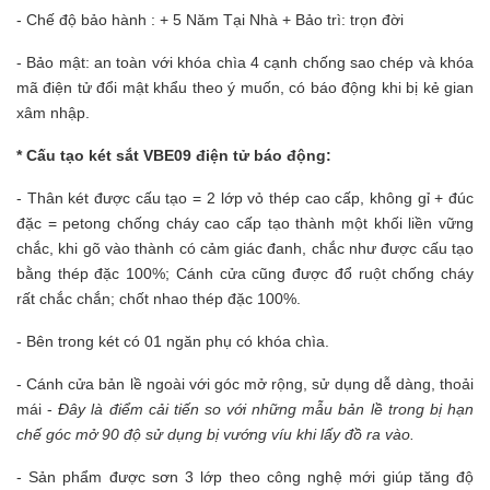
- Chế độ bảo hành : + 5 Năm Tại Nhà + Bảo trì: trọn đời
- Bảo mật: an toàn với khóa chìa 4 cạnh chống sao chép và khóa
mã điện tử đổi mật khẩu theo ý muốn, có báo động khi bị kẻ gian
xâm nhập.
* Cấu tạo két sắt VBE09 điện tử báo động:
- Thân két được cấu tạo = 2 lớp vỏ thép cao cấp, không gỉ + đúc
đặc = petong chống cháy cao cấp tạo thành một khối liền vững
chắc, khi gõ vào thành có cảm giác đanh, chắc như được cấu tạo
bằng thép đặc 100%; Cánh cửa cũng được đổ ruột chống cháy
rất chắc chắn; chốt nhao thép đặc 100%.
- Bên trong két có 01 ngăn phụ có khóa chìa.
- Cánh cửa bản lề ngoài với góc mở rộng, sử dụng dễ dàng, thoải
mái -
Đây là điểm cải tiến so với những mẫu bản lề trong bị hạn
chế góc mở 90 độ sử dụng bị vướng víu khi lấy đồ ra vào.
- Sản phẩm được sơn 3 lớp theo công nghệ mới giúp tăng độ