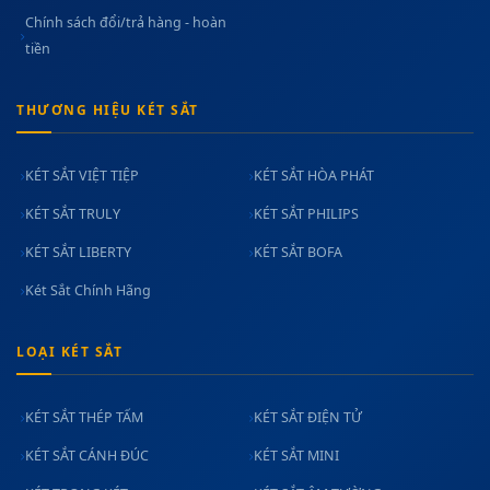
Chính sách đổi/trả hàng - hoàn
tiền
THƯƠNG HIỆU KÉT SẮT
KÉT SẮT VIỆT TIỆP
KÉT SẮT HÒA PHÁT
KÉT SẮT TRULY
KÉT SẮT PHILIPS
KÉT SẮT LIBERTY
KÉT SẮT BOFA
Két Sắt Chính Hãng
LOẠI KÉT SẮT
KÉT SẮT THÉP TẤM
KÉT SẮT ĐIỆN TỬ
KÉT SẮT CÁNH ĐÚC
KÉT SẮT MINI