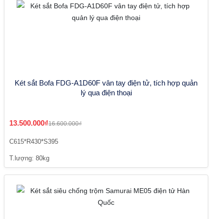
Két sắt Bofa FDG-A1D60F vân tay điện tử, tích hợp quản
lý qua điện thoại
13.500.000₫
16.600.000₫
C615*R430*S395
T.lượng: 80kg