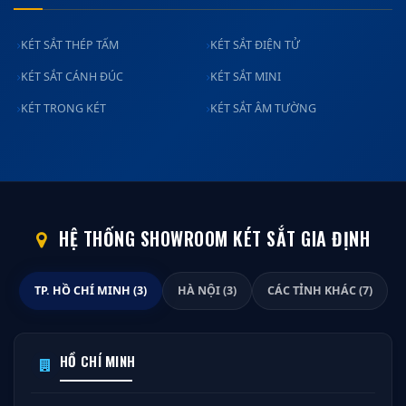
KÉT SẮT THÉP TẤM
KÉT SẮT ĐIỆN TỬ
KÉT SẮT CÁNH ĐÚC
KÉT SẮT MINI
KÉT TRONG KÉT
KÉT SẮT ÂM TƯỜNG
HỆ THỐNG SHOWROOM KÉT SẮT GIA ĐỊNH
TP. HỒ CHÍ MINH (3)
HÀ NỘI (3)
CÁC TỈNH KHÁC (7)
HỒ CHÍ MINH