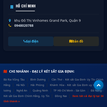
HỒ CHÍ MINH
khu Đô Thị Vinhomes Grand Park, Quận 9
0948020788
Gọi điện
Bản đồ
CHI NHÁNH - ĐẠI LÝ KÉT SẮT GIA ĐỊNH:
|
|
Bà Rịa Vũng Tàu
Bình Dương
Cần Thơ - Két sắt Gia Định Uy Tín Chính
|
|
|
Hãng
Hà Nội
Hải Phòng
Khánh Hòa - Két sắt Gia Định uy tín, chất
|
|
|
|
lượng
Nghệ An
Quảng Ninh
TP Hồ Chí Minh - Sài Gòn
Đà Nẵng -
|
|
Két sắt Gia Định Chính Hãng, Uy Tín
Đồng Nai
Xem tất cả đại lý tại 34
tỉnh thành »