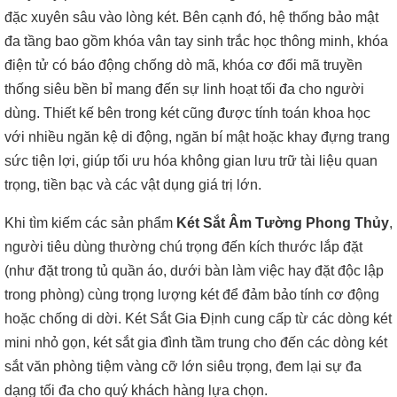
đặc xuyên sâu vào lòng két. Bên cạnh đó, hệ thống bảo mật
đa tầng bao gồm khóa vân tay sinh trắc học thông minh, khóa
điện tử có báo động chống dò mã, khóa cơ đổi mã truyền
thống siêu bền bỉ mang đến sự linh hoạt tối đa cho người
dùng. Thiết kế bên trong két cũng được tính toán khoa học
với nhiều ngăn kệ di động, ngăn bí mật hoặc khay đựng trang
sức tiện lợi, giúp tối ưu hóa không gian lưu trữ tài liệu quan
trọng, tiền bạc và các vật dụng giá trị lớn.
Khi tìm kiếm các sản phẩm
Két Sắt Âm Tường Phong Thủy
,
người tiêu dùng thường chú trọng đến kích thước lắp đặt
(như đặt trong tủ quần áo, dưới bàn làm việc hay đặt độc lập
trong phòng) cùng trọng lượng két để đảm bảo tính cơ động
hoặc chống di dời. Két Sắt Gia Định cung cấp từ các dòng két
mini nhỏ gọn, két sắt gia đình tầm trung cho đến các dòng két
sắt văn phòng tiệm vàng cỡ lớn siêu trọng, đem lại sự đa
dạng tối đa cho quý khách hàng lựa chọn.