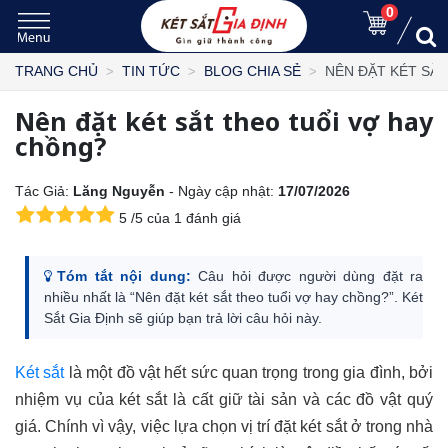
0
NÊN ĐẶT KÉT SẮ
TRANG CHỦ
TIN TỨC
BLOG CHIA SẺ
Nên đặt két sắt theo tuổi vợ hay
chồng?
Tác Giả:
Lăng Nguyễn
- Ngày cập nhật:
17/07/2026
5
/
5
của
1
đánh giá
Tóm tắt nội dung:
Câu hỏi được người dùng đặt ra
nhiều nhất là “Nên đặt két sắt theo tuổi vợ hay chồng?”. Két
Sắt Gia Định sẽ giúp bạn trả lời câu hỏi này.
Két sắt
là một đồ vật hết sức quan trọng trong gia đình, bởi
nhiệm vụ của két sắt là cất giữ tài sản và các đồ vật quý
giá. Chính vì vậy, việc lựa chọn vị trí đặt két sắt ở trong nhà