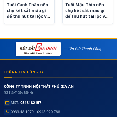
Tuổi Canh Thân nên
Tuổi Mậu Thìn nên
chọn két sắt màu gì
chọn két sắt màu gì
để thu hút tài lộc và
để thu hút tài lộc và
may mắn?
bình an?
— Gìn Giữ Thành Công
THÔNG TIN CÔNG TY
CÔNG TY TNHH NỘI THẤT PHÚ GIA AN
(KÉT SẮT GIA ĐỊNH)
MST:
0313182157
0933.48.1979 - 0948 020 788