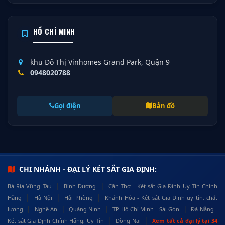
HỒ CHÍ MINH
khu Đô Thị Vinhomes Grand Park, Quận 9
0948020788
Gọi điện
Bản đồ
CHI NHÁNH - ĐẠI LÝ KÉT SẮT GIA ĐỊNH:
|
|
Bà Rịa Vũng Tàu
Bình Dương
Cần Thơ - Két sắt Gia Định Uy Tín Chính
|
|
|
Hãng
Hà Nội
Hải Phòng
Khánh Hòa - Két sắt Gia Định uy tín, chất
|
|
|
|
lượng
Nghệ An
Quảng Ninh
TP Hồ Chí Minh - Sài Gòn
Đà Nẵng -
|
|
Két sắt Gia Định Chính Hãng, Uy Tín
Đồng Nai
Xem tất cả đại lý tại 34