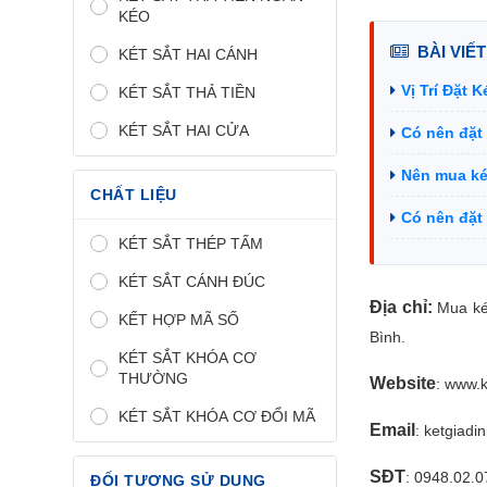
KÉO
BÀI VIẾT
KÉT SẮT HAI CÁNH
Vị Trí Đặt 
KÉT SẮT THẢ TIỀN
KÉT SẮT HAI CỬA
Có nên đặt
Nên mua két
CHẤT LIỆU
Có nên đặt
KÉT SẮT THÉP TẤM
KÉT SẮT CÁNH ĐÚC
Địa chỉ:
Mua két
KẾT HỢP MÃ SỐ
Bình.
KÉT SẮT KHÓA CƠ
THƯỜNG
Website
:
www.k
KÉT SẮT KHÓA CƠ ĐỔI MÃ
Email
: ketgiad
SĐT
: 0948.02.0
ĐỐI TƯỢNG SỬ DỤNG