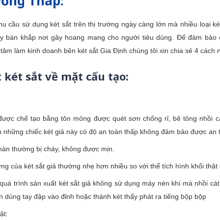
Đồng Tháp:
u cầu sử dụng két sắt trên thị trường ngày càng lớn mà nhiều loại k
y bán khắp nơi gây hoang mang cho người tiêu dùng. Để đảm bảo 
 tâm làm kinh doanh bên két sắt Gia Định chúng tôi xin chia sẻ 4 cách 
 két sắt về mặt cấu tạo:
ược chế tạo bằng tôn mỏng được quét sơn chống rỉ, bê tông nhồi cát
 những chiếc két giả này có độ an toàn thấp không đảm bảo được an t
hàn thường bị cháy, không được mịn.
ng của két sắt giả thường nhẹ hơn nhiều so với thể tích hình khối thật 
quá trình sản xuất két sắt giả không sử dụng máy nén khí mà nhồi cát
 dùng tay đập vào đỉnh hoặc thành két thấy phát ra tiếng bộp bộp
hật: