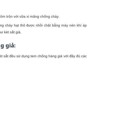
hôm trộn với vữa xi măng chống cháy.
hống cháy hạt thô được nhồi chặt bằng máy nén khí áp
ư két sắt giả.
g giả:
ét sắt đều sử dụng tem chống hàng giả với đầy đủ các