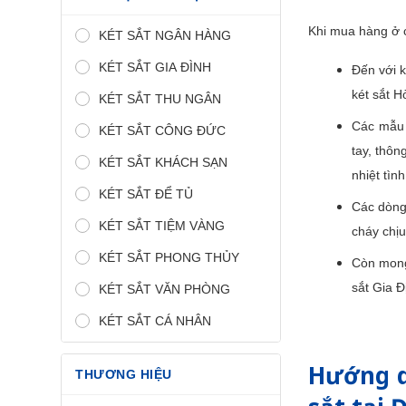
Khi mua hàng ở c
KÉT SẮT NGÂN HÀNG
KÉT SẮT GIA ĐÌNH
Đến với k
két sắt H
KÉT SẮT THU NGÂN
Các mẫu k
KÉT SẮT CÔNG ĐỨC
tay, thô
KÉT SẮT KHÁCH SẠN
nhiệt tình
KÉT SẮT ĐỂ TỦ
Các dòng 
KÉT SẮT TIỆM VÀNG
cháy chịu 
KÉT SẮT PHONG THỦY
Còn mong 
sắt Gia Đ
KÉT SẮT VĂN PHÒNG
KÉT SẮT CÁ NHÂN
Hướng d
THƯƠNG HIỆU