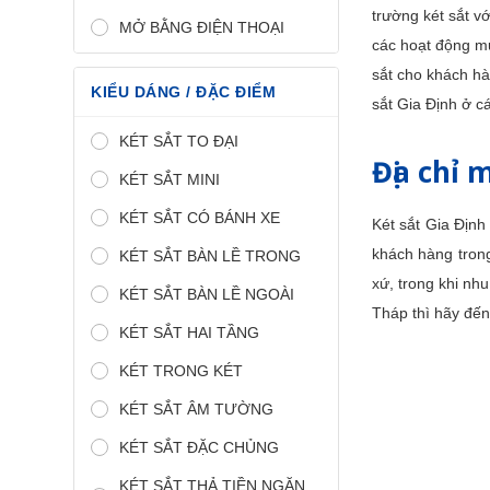
trường két sắt v
MỞ BẰNG ĐIỆN THOẠI
các hoạt động mu
sắt cho khách hà
KIỂU DÁNG / ĐẶC ĐIỂM
sắt Gia Định ở cá
KÉT SẮT TO ĐẠI
Địa chỉ 
KÉT SẮT MINI
KÉT SẮT CÓ BÁNH XE
Két sắt Gia Địn
khách hàng trong
KÉT SẮT BÀN LỀ TRONG
xứ, trong khi nh
KÉT SẮT BÀN LỀ NGOÀI
Tháp thì hãy đến
KÉT SẮT HAI TẦNG
KÉT TRONG KÉT
KÉT SẮT ÂM TƯỜNG
KÉT SẮT ĐẶC CHỦNG
KÉT SẮT THẢ TIỀN NGĂN