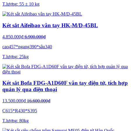
T.lượng: 55 ± 10 kg
Két sắt Aifeibao vân tay HK-M/D-45BL
4.850.000₫
6.900.000₫
cao457*ngang390*sâu340
T.lượng: 25kg
Két sắt Bofa FDG-A1D60F vân tay điện tử, tích hợp
quản lý qua điện thoại
13.500.000₫
16.600.000₫
C615*R430*S395
T.lượng: 80kg