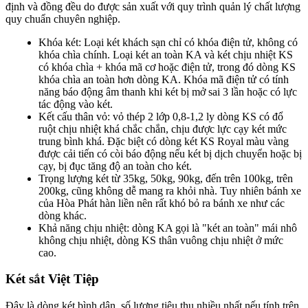
định và đồng đều do được sản xuất với quy trình quản lý chất lượng
quy chuẩn chuyên nghiệp.
Khóa két: Loại két khách sạn chỉ có khóa điện tử, không có
khóa chìa chính. Loại két an toàn KA và két chịu nhiệt KS
có khóa chìa + khóa mã cơ hoặc điện tử, trong đó dòng KS
khóa chìa an toàn hơn dòng KA. Khóa mã điện tử có tính
năng báo động âm thanh khi két bị mở sai 3 lần hoặc có lực
tác động vào két.
Kết cấu thân vỏ: vỏ thép 2 lớp 0,8-1,2 ly dòng KS có đổ
ruột chịu nhiệt khá chắc chắn, chịu được lực cạy két mức
trung bình khá. Đặc biệt có dòng két KS Royal màu vàng
được cải tiến có còi báo động nếu két bị dịch chuyển hoặc bị
cạy, bị đục tăng độ an toàn cho két.
Trọng lượng két từ 35kg, 50kg, 90kg, đến trên 100kg, trên
200kg, cũng không dễ mang ra khỏi nhà. Tuy nhiên bánh xe
của Hòa Phát hàn liền nên rất khó bỏ ra bánh xe như các
dòng khác.
Khả năng chịu nhiệt: dòng KA gọi là "két an toàn" mái nhô
không chịu nhiệt, dòng KS thân vuông chịu nhiệt ở mức
cao.
Két sắt Việt Tiệp
Đây là dòng két bình dân, số lượng tiêu thụ nhiều nhất nếu tính trên