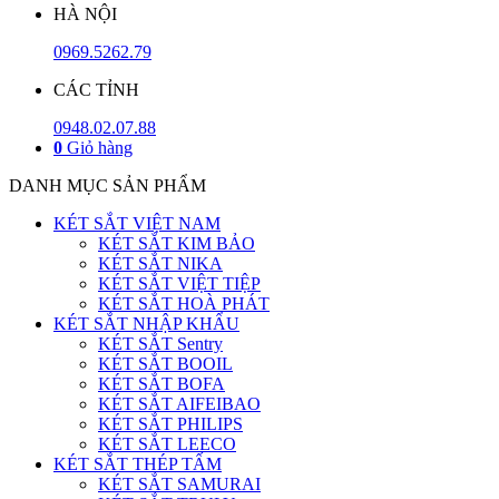
HÀ NỘI
0969.5262.79
CÁC TỈNH
0948.02.07.88
0
Giỏ hàng
DANH MỤC SẢN PHẨM
KÉT SẮT VIỆT NAM
KÉT SẮT KIM BẢO
KÉT SẮT NIKA
KÉT SẮT VIỆT TIỆP
KÉT SẮT HOÀ PHÁT
KÉT SẮT NHẬP KHẨU
KÉT SẮT Sentry
KÉT SẮT BOOIL
KÉT SẮT BOFA
KÉT SẮT AIFEIBAO
KÉT SẮT PHILIPS
KÉT SẮT LEECO
KÉT SẮT THÉP TẤM
KÉT SẮT SAMURAI