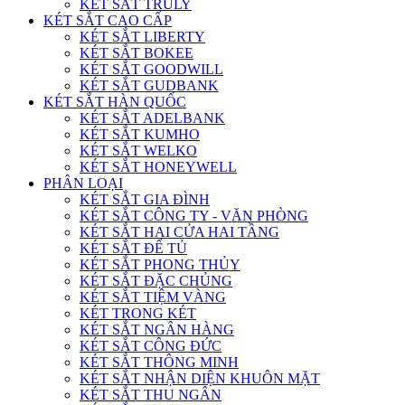
KÉT SẮT TRULY
KÉT SẮT CAO CẤP
KÉT SẮT LIBERTY
KÉT SẮT BOKEE
KÉT SẮT GOODWILL
KÉT SẮT GUDBANK
KÉT SẮT HÀN QUỐC
KÉT SẮT ADELBANK
KÉT SẮT KUMHO
KÉT SẮT WELKO
KÉT SẮT HONEYWELL
PHÂN LOẠI
KÉT SẮT GIA ĐÌNH
KÉT SẮT CÔNG TY - VĂN PHÒNG
KÉT SẮT HAI CỬA HAI TẦNG
KÉT SẮT ĐỂ TỦ
KÉT SẮT PHONG THỦY
KÉT SẮT ĐẶC CHỦNG
KÉT SẮT TIỆM VÀNG
KÉT TRONG KÉT
KÉT SẮT NGÂN HÀNG
KÉT SẮT CÔNG ĐỨC
KÉT SẮT THÔNG MINH
KÉT SẮT NHẬN DIỆN KHUÔN MẶT
KÉT SẮT THU NGÂN