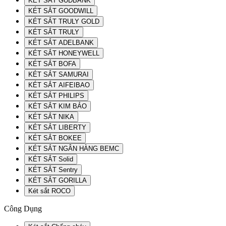
KÉT SẮT GUDBANK
KÉT SẮT GOODWILL
KÉT SẮT TRULY GOLD
KÉT SẮT TRULY
KÉT SẮT ADELBANK
KÉT SẮT HONEYWELL
KÉT SẮT BOFA
KÉT SẮT SAMURAI
KÉT SẮT AIFEIBAO
KÉT SẮT PHILIPS
KÉT SẮT KIM BẢO
KÉT SẮT NIKA
KÉT SẮT LIBERTY
KÉT SẮT BOKEE
KÉT SẮT NGÂN HÀNG BEMC
KÉT SẮT Solid
KÉT SẮT Sentry
KÉT SẮT GORILLA
Két sắt ROCO
Công Dụng