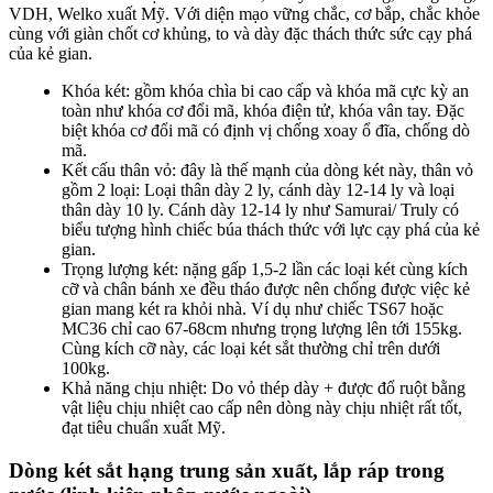
VDH, Welko xuất Mỹ. Với diện mạo vững chắc, cơ bắp, chắc khỏe
cùng với giàn chốt cơ khủng, to và dày đặc thách thức sức cạy phá
của kẻ gian.
Khóa két: gồm khóa chìa bi cao cấp và khóa mã cực kỳ an
toàn như khóa cơ đổi mã, khóa điện tử, khóa vân tay. Đặc
biệt khóa cơ đổi mã có định vị chống xoay ổ đĩa, chống dò
mã.
Kết cấu thân vỏ: đây là thế mạnh của dòng két này, thân vỏ
gồm 2 loại: Loại thân dày 2 ly, cánh dày 12-14 ly và loại
thân dày 10 ly. Cánh dày 12-14 ly như Samurai/ Truly có
biểu tượng hình chiếc búa thách thức với lực cạy phá của kẻ
gian.
Trọng lượng két: nặng gấp 1,5-2 lần các loại két cùng kích
cỡ và chân bánh xe đều tháo được nên chống được việc kẻ
gian mang két ra khỏi nhà. Ví dụ như chiếc TS67 hoặc
MC36 chỉ cao 67-68cm nhưng trọng lượng lên tới 155kg.
Cùng kích cỡ này, các loại két sắt thường chỉ trên dưới
100kg.
Khả năng chịu nhiệt: Do vỏ thép dày + được đổ ruột bằng
vật liệu chịu nhiệt cao cấp nên dòng này chịu nhiệt rất tốt,
đạt tiêu chuẩn xuất Mỹ.
Dòng két sắt hạng trung sản xuất, lắp ráp trong