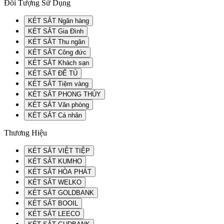
Đối Tượng Sử Dụng
KÉT SẮT Ngân hàng
KÉT SẮT Gia Đình
KÉT SẮT Thu ngân
KÉT SẮT Công đức
KÉT SẮT Khách sạn
KÉT SẮT ĐỂ TỦ
KÉT SẮT Tiệm vàng
KÉT SẮT PHONG THỦY
KÉT SẮT Văn phòng
KÉT SẮT Cá nhân
Thương Hiệu
KÉT SẮT VIỆT TIỆP
KÉT SẮT KUMHO
KÉT SẮT HÒA PHÁT
KÉT SẮT WELKO
KÉT SẮT GOLDBANK
KÉT SẮT BOOIL
KÉT SẮT LEECO