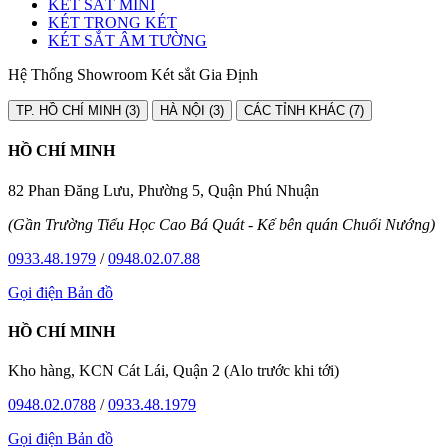
KÉT SẮT MINI
KÉT TRONG KÉT
KÉT SẮT ÂM TƯỜNG
Hệ Thống Showroom Két sắt Gia Định
TP. HỒ CHÍ MINH (3)
HÀ NỘI (3)
CÁC TỈNH KHÁC (7)
HỒ CHÍ MINH
82 Phan Đăng Lưu, Phường 5, Quận Phú Nhuận
(Gần Trường Tiểu Học Cao Bá Quát - Kế bên quán Chuối Nướng)
0933.48.1979
/
0948.02.07.88
Gọi điện
Bản đồ
HỒ CHÍ MINH
Kho hàng, KCN Cát Lái, Quận 2 (Alo trước khi tới)
0948.02.0788
/
0933.48.1979
Gọi điện
Bản đồ