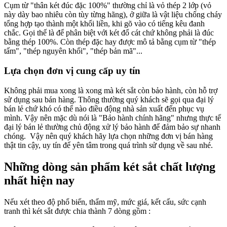
Cụm từ "thân két đúc đặc 100%" thường chỉ là vỏ thép 2 lớp (vỏ
này dày bao nhiêu còn tùy từng hãng), ở giữa là vật liệu chống cháy
tổng hợp tạo thành một khối liền, khi gõ vào có tiếng kêu đanh
chắc. Gọi thế là để phân biệt với két đổ cát chứ không phải là đúc
bằng thép 100%. Còn thép đặc hay được mô tả bằng cụm từ "thép
tấm", "thép nguyên khối", "thép bản mã"...
Lựa chọn đơn vị cung cấp uy tín
Không phải mua xong là xong mà két sắt còn bảo hành, còn hỗ trợ
sử dụng sau bán hàng. Thông thường quý khách sẽ gọi qua đại lý
bán lẻ chứ khó có thể nào điều động nhà sản xuất đến phục vụ
mình. Vậy nên mặc dù nói là "Bảo hành chính hãng" nhưng thực tế
đại lý bán lẻ thường chủ động xử lý bảo hành để đảm bảo sự nhanh
chóng. Vậy nên quý khách hãy lựa chọn những đơn vị bán hàng
thật tin cậy, uy tín để yên tâm trong quá trình sử dụng về sau nhé.
Những dòng sản phẩm két sắt chất lượng
nhất hiện nay
Nếu xét theo độ phổ biến, thẩm mỹ, mức giá, kết cấu, sức cạnh
tranh thì két sắt được chia thành 7 dòng gồm :