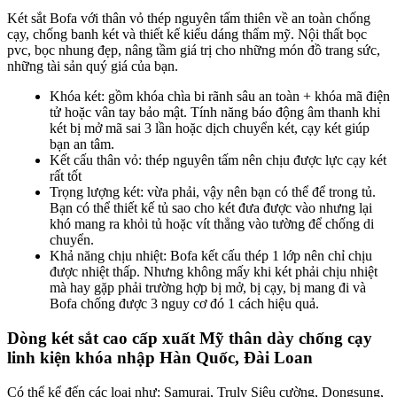
Két sắt Bofa với thân vỏ thép nguyên tấm thiên về an toàn chống
cạy, chống banh két và thiết kế kiểu dáng thẩm mỹ. Nội thất bọc
pvc, bọc nhung đẹp, nâng tầm giá trị cho những món đồ trang sức,
những tài sản quý giá của bạn.
Khóa két: gồm khóa chìa bi rãnh sâu an toàn + khóa mã điện
tử hoặc vân tay bảo mật. Tính năng báo động âm thanh khi
két bị mở mã sai 3 lần hoặc dịch chuyển két, cạy két giúp
bạn an tâm.
Kết cấu thân vỏ: thép nguyên tấm nên chịu được lực cạy két
rất tốt
Trọng lượng két: vừa phải, vậy nên bạn có thể để trong tủ.
Bạn có thể thiết kế tủ sao cho két đưa được vào nhưng lại
khó mang ra khỏi tủ hoặc vít thẳng vào tường để chống di
chuyển.
Khả năng chịu nhiệt: Bofa kết cấu thép 1 lớp nên chỉ chịu
được nhiệt thấp. Nhưng không mấy khi két phải chịu nhiệt
mà hay gặp phải trường hợp bị mở, bị cạy, bị mang đi và
Bofa chống được 3 nguy cơ đó 1 cách hiệu quả.
Dòng két sắt cao cấp xuất Mỹ thân dày chống cạy
linh kiện khóa nhập Hàn Quốc, Đài Loan
Có thể kể đến các loại như: Samurai, Truly Siêu cường, Dongsung,