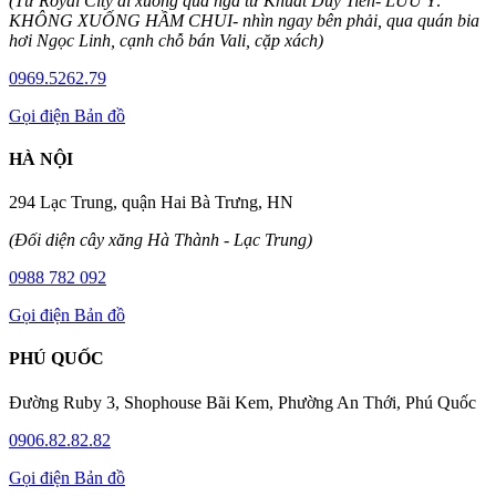
(Từ Royal City đi xuống qua ngã tư Khuất Duy Tiến- LƯU Ý:
KHÔNG XUỐNG HẦM CHUI- nhìn ngay bên phải, qua quán bia
hơi Ngọc Linh, cạnh chỗ bán Vali, cặp xách)
0969.5262.79
Gọi điện
Bản đồ
HÀ NỘI
294 Lạc Trung, quận Hai Bà Trưng, HN
(Đối diện cây xăng Hà Thành - Lạc Trung)
0988 782 092
Gọi điện
Bản đồ
PHÚ QUỐC
Đường Ruby 3, Shophouse Bãi Kem, Phường An Thới, Phú Quốc
0906.82.82.82
Gọi điện
Bản đồ