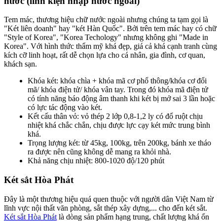
nước (linh kiện nhập nước ngoài)
Tem mác, thương hiệu chữ nước ngoài nhưng chúng ta tạm gọi là
"Két liên doanh" hay "két Hàn Quốc". Bởi trên tem mác hay có chữ
"Style of Korea", "Korea Techology" nhưng không ghi "Made in
Korea". Với hình thức thẩm mỹ khá đẹp, giá cả khá cạnh tranh cùng
kích cỡ linh hoạt, rất dễ chọn lựa cho cá nhân, gia đình, cơ quan,
khách sạn.
Khóa két: khóa chìa + khóa mã cơ phổ thông/khóa cơ đổi
mã/ khóa điện tử/ khóa vân tay. Trong đó khóa mã điện tử
có tính năng báo động âm thanh khi két bị mở sai 3 lần hoặc
có lực tác động vào két.
Kết cấu thân vỏ: vỏ thép 2 lớp 0,8-1,2 ly có đổ ruột chịu
nhiệt khá chắc chắn, chịu được lực cạy két mức trung bình
khá.
Trọng lượng két: từ 45kg, 100kg, trên 200kg, bánh xe tháo
ra được nên cũng không dễ mang ra khỏi nhà.
Khả năng chịu nhiệt: 800-1020 độ/120 phút
Két sắt Hòa Phát
Đây là một thương hiệu quá quen thuộc với người dân Việt Nam từ
lĩnh vực nội thất văn phòng, sắt thép xây dựng,... cho đến két sắt.
Két sắt Hòa Phát
là dòng sản phẩm hạng trung, chất lượng khá ổn