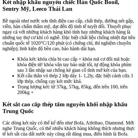
Két nhập khẩu nguyên chiếc Hàn Quốc Booil,
Sentry Mỹ, Leeco Thái Lan
Bề ngoài như nước sơn tĩnh điện cao cấp, chất thép, đường nét gấp,
viền, hàn chấm thẩm mỹ, đạt đến độ tinh tế tuyệt đối. Thuyết phục
ngay cả với những khách hàng khó tính hay những khách hàng là
những tay thợ cơ khí có nghề. Đặc biệt chất liệu chống nhiệt đạt tiêu
chuẩn quốc tế 1020°C/120 phút (có chứng chỉ, thí nghiệm chuyên
nghiệp); linh kiện độ bền cao, bảo hành dài hạn.
Khóa két: khóa chìa bi cao cấp + khóa mã cơ đổi mã hoặc
khóa điện tử/ khóa vân tay bảo mật tốt, tự động khóa phím
sau 3 lần nhập sai chống kẻ gian cố tình mở két của bạn.
Kết cấu thân vỏ thép 2 lớp dày 1- 1,2ly, đặc biệt cánh cửa 3
lớp thép, chống cạy két mức khá.
Trọng lượng két: từ 37kg, 57kg, 85kg, đến trên 100, trên
200kg +
Két sắt cao cấp thép tấm nguyên khối nhập khẩu
Trung Quốc
Các dòng két này có thể kể đến như Bofa, Aifeibao, Diamond. Mới
nghe Trung Quốc, có thể nhiều khách hàng không thích nhưng thực
tế két sắt của đất nước này cũng rất đáng mua, điển hình là Bofa.