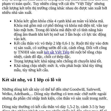
phạm vi toàn quốc. Tuy nhiên cũng với cái tên "Việt Tiệp" nhưng
chất lượng két trên thị trường cũng khác nhau do được sản xuất bởi
nhiều nhà sản xuất.
Khóa két: gồm khóa chìa 4 cạnh khá an toàn và khóa mã.
Khóa mã gồm mã cơ phổ thông và khóa mã điện tử, vân tay
bảo mật hơn. Trong đó khóa mã điện tử có tính năng báo
động âm thanh khi két bị mở sai 3 lần hoặc có lực tác động
vào két.
Kết cấu thân vỏ: vỏ thép 2 lớp 0,6-1 ly. Ruột thì tùy vào đơn
vị sản xuất, có xưởng sườn đổ cát, cánh rỗng. Đối với công
ty TNHH sản xuất
két sắt Việt Tiệp
thì ruột bê tông chịu
nhiệt, cánh đổ đặc, chốt cơ thép đặc.
Trọng lượng két: khá nặng nên chống di chuyển khá tốt.
Khả năng chịu nhiệt: mức ít, vừa phải hoặc khá tùy từng
mẫu, tùy từng kết cấu.
Két sắt nhẹ, vỏ 1 lớp có lỗ vít
Những dòng két sắt này có thể kể đến như Goodwill, Safewell,
Welko, Adelbank,... Dòng này thường có tem mác chữ nước ngoài
nhưng đa phần chỉ nhập linh kiện, còn thân vỏ sản xuất trong nước.
Dòng này thường có kết cấu thân vỏ dày 1,5-2 ly, cánh 3-5 ly hay