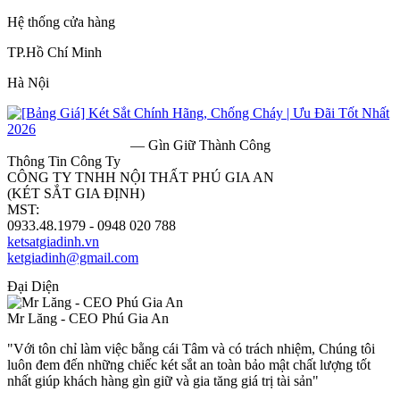
Hệ thống cửa hàng
TP.Hồ Chí Minh
Hà Nội
— Gìn Giữ Thành Công
Thông Tin Công Ty
CÔNG TY TNHH NỘI THẤT PHÚ GIA AN
(KÉT SẮT GIA ĐỊNH)
MST:
0313182157
0933.48.1979 - 0948 020 788
ketsatgiadinh.vn
ketgiadinh@gmail.com
Đại Diện
Mr Lăng - CEO Phú Gia An
"Với tôn chỉ làm việc bằng cái Tâm và có trách nhiệm, Chúng tôi
luôn đem đến những chiếc két sắt an toàn bảo mật chất lượng tốt
nhất giúp khách hàng gìn giữ và gia tăng giá trị tài sản"