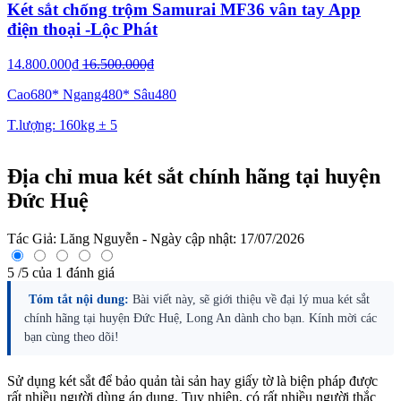
Két sắt chống trộm Samurai MF36 vân tay App
điện thoại -Lộc Phát
14.800.000₫
16.500.000₫
Cao680* Ngang480* Sâu480
T.lượng: 160kg ± 5
Địa chỉ mua két sắt chính hãng tại huyện
Đức Huệ
Tác Giả:
Lăng Nguyễn
- Ngày cập nhật:
17/07/2026
5
/
5
của
1
đánh giá
Tóm tắt nội dung:
Bài viết này, sẽ giới thiệu về đại lý mua két sắt
chính hãng tại huyện Đức Huệ, Long An dành cho bạn. Kính mời các
bạn cùng theo dõi!
Sử dụng két sắt để bảo quản tài sản hay giấy tờ là biện pháp được
rất nhiều người dùng áp dụng. Tuy nhiên, có rất nhiều người thắc