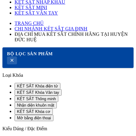
KÉT SẮT NHẬP KHẨU
KÉT SẮT MINI
KÉT SẮT VÂN TAY
TRANG CHỦ
CHI NHÁNH KÉT SẮT GIA ĐỊNH
ĐỊA CHỈ MUA KÉT SẮT CHÍNH HÃNG TẠI HUYỆN
ĐỨC HUỆ
BỘ LỌC SẢN PHẨM
×
Loại Khóa
KÉT SẮT Khóa điện tử
KÉT SẮT Khóa Vân tay
KÉT SẮT Thông minh
Nhận diện khuôn mặt
KÉT SẮT Khóa cơ
Mở bằng điện thoại
Kiểu Dáng / Đặc Điểm