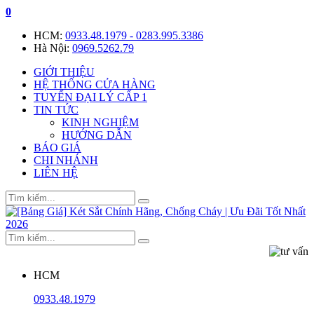
0
HCM:
0933.48.1979 - 0283.995.3386
Hà Nội:
0969.5262.79
GIỚI THIỆU
HỆ THỐNG CỬA HÀNG
TUYỂN ĐẠI LÝ CẤP 1
TIN TỨC
KINH NGHIỆM
HƯỚNG DẪN
BÁO GIÁ
CHI NHÁNH
LIÊN HỆ
HCM
0933.48.1979