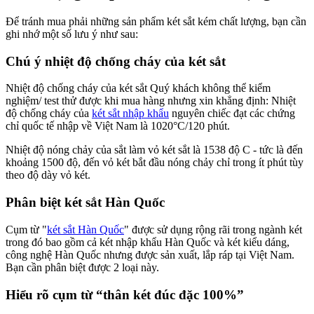
Để tránh mua phải những sản phẩm két sắt kém chất lượng, bạn cần
ghi nhớ một số lưu ý như sau:
Chú ý nhiệt độ chống cháy của két sắt
Nhiệt độ chống cháy của két sắt Quý khách không thể kiểm
nghiệm/ test thử được khi mua hàng nhưng xin khẳng định: Nhiệt
độ chống cháy của
két sắt nhập khẩu
nguyên chiếc đạt các chứng
chỉ quốc tế nhập về Việt Nam là 1020°C/120 phút.
Nhiệt độ nóng chảy của sắt làm vỏ két sắt là 1538 độ C - tức là đến
khoảng 1500 độ, đến vỏ két bắt đầu nóng chảy chỉ trong ít phút tùy
theo độ dày vỏ két.
Phân biệt két sắt Hàn Quốc
Cụm từ "
két sắt Hàn Quốc
" được sử dụng rộng rãi trong ngành két
trong đó bao gồm cả két nhập khẩu Hàn Quốc và két kiểu dáng,
công nghệ Hàn Quốc nhưng được sản xuất, lắp ráp tại Việt Nam.
Bạn cần phân biệt được 2 loại này.
Hiểu rõ cụm từ “thân két đúc đặc 100%”