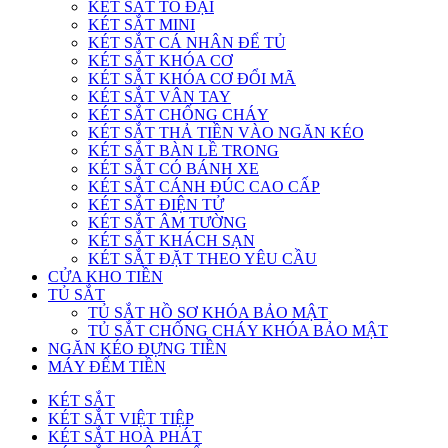
KÉT SẮT TO ĐẠI
KÉT SẮT MINI
KÉT SẮT CÁ NHÂN ĐỂ TỦ
KÉT SẮT KHÓA CƠ
KÉT SẮT KHÓA CƠ ĐỔI MÃ
KÉT SẮT VÂN TAY
KÉT SẮT CHỐNG CHÁY
KÉT SẮT THẢ TIỀN VÀO NGĂN KÉO
KÉT SẮT BÀN LỀ TRONG
KÉT SẮT CÓ BÁNH XE
KÉT SẮT CÁNH ĐÚC CAO CẤP
KÉT SẮT ĐIỆN TỬ
KÉT SẮT ÂM TƯỜNG
KÉT SẮT KHÁCH SẠN
KÉT SẮT ĐẶT THEO YÊU CẦU
CỬA KHO TIỀN
TỦ SẮT
TỦ SẮT HỒ SƠ KHÓA BẢO MẬT
TỦ SẮT CHỐNG CHÁY KHÓA BẢO MẬT
NGĂN KÉO ĐỰNG TIỀN
MÁY ĐẾM TIỀN
KÉT SẮT
KÉT SẮT VIỆT TIỆP
KÉT SẮT HOÀ PHÁT