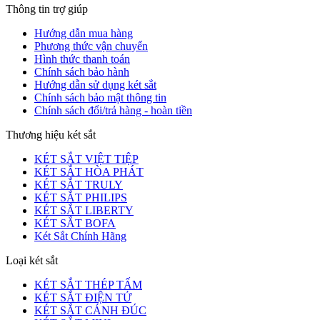
Thông tin trợ giúp
Hướng dẫn mua hàng
Phương thức vận chuyển
Hình thức thanh toán
Chính sách bảo hành
Hướng dẫn sử dụng két sắt
Chính sách bảo mật thông tin
Chính sách đổi/trả hàng - hoàn tiền
Thương hiệu két sắt
KÉT SẮT VIỆT TIỆP
KÉT SẮT HÒA PHÁT
KÉT SẮT TRULY
KÉT SẮT PHILIPS
KÉT SẮT LIBERTY
KÉT SẮT BOFA
Két Sắt Chính Hãng
Loại két sắt
KÉT SẮT THÉP TẤM
KÉT SẮT ĐIỆN TỬ
KÉT SẮT CÁNH ĐÚC