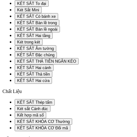
KÉT SẮT To đại
Két Sắt Mini
KÉT SẮT Có bánh xe
KÉT SẮT Bàn lề trong
KÉT SẮT Bàn lề ngoài
KÉT SẮT Hai tầng
Két trong két
KÉT SẮT Âm tường
KÉT SẮT Đặc chủng
KÉT SẮT THẢ TIỀN NGĂN KÉO
KÉT SẮT Hai cánh
KÉT SẮT Thả tiền
KÉT SẮT Hai cửa
Chất Liệu
KÉT SẮT Thép tấm
Két sắt Cánh đúc
Kết hợp mã số
KÉT SẮT KHÓA CƠ Thường
KÉT SẮT KHÓA CƠ Đổi mã