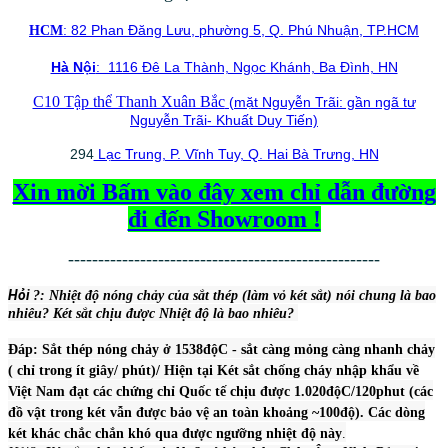
: 82 Phan Đăng Lưu, phường 5, Q. Phú Nhuận, TP.HCM
HCM
Hà Nội
: 1116 Đê La Thành, Ngọc Khánh, Ba Đình, HN
C10 Tập thể Thanh Xuân Bắc
(mặt Nguyễn Trãi: gần ngã tư
Nguyễn Trãi- Khuất Duy Tiến)
294
Lạc Trung, P. Vĩnh Tuy, Q. Hai Bà Trưng, HN
Xin mời Bấm vào đây xem chỉ dẫn đường
đi đến Showroom !
----------------------------------------------------
Hỏi
?: Nhiệt độ nón
g chảy của sắt thép (làm vỏ két sắt) nói chung là bao
nhiêu? Két sắt chịu được Nhiệt độ là bao nhiêu?
Đáp: Sắt thép nóng chảy ở 1538độC - sắt càng mỏng càng nhanh chảy
( chỉ trong ít giây/ phút)/ Hiện tại Két sắt chống cháy nhập khẩu về
Việt Nam đạt các chứng chỉ Quốc tế chịu được 1.020độC/120phut (các
đồ vật trong két vẫn được bảo vệ an toàn khoảng ~100độ). Các dòng
két khác chắc chắn khó qua được ngưỡng nhiệt độ này
.