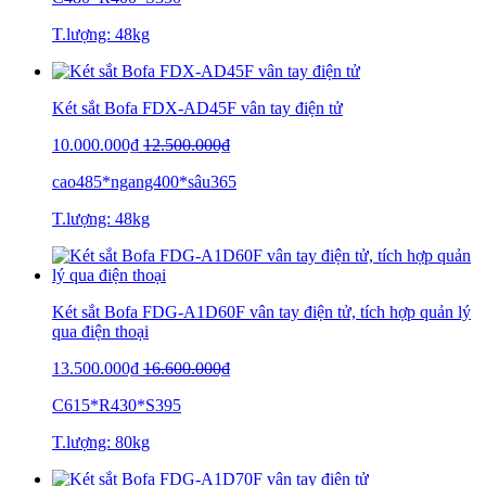
T.lượng: 48kg
Két sắt Bofa FDX-AD45F vân tay điện tử
10.000.000₫
12.500.000₫
cao485*ngang400*sâu365
T.lượng: 48kg
Két sắt Bofa FDG-A1D60F vân tay điện tử, tích hợp quản lý
qua điện thoại
13.500.000₫
16.600.000₫
C615*R430*S395
T.lượng: 80kg