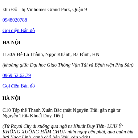
khu Đô Thị Vinhomes Grand Park, Quận 9
0948020788
Gọi điện
Bản đồ
HÀ NỘI
1130A Đê La Thành, Ngọc Khánh, Ba Đình, HN
(khoảng giữa Đại học Giao Thông Vận Tải và Bệnh viện Phụ Sản)
0969.52.62.79
Gọi điện
Bản đồ
HÀ NỘI
C10 Tập thể Thanh Xuân Bắc (mặt Nguyễn Trãi: gần ngã tư
Nguyễn Trãi- Khuất Duy Tiến)
(Từ Royal City đi xuống qua ngã tư Khuất Duy Tiến- LƯU Ý:
KHÔNG XUỐNG HẦM CHUI- nhìn ngay bên phải, qua quán bia
hơi Ngọc Linh, cạnh chỗ bán Vali, cặp xách)