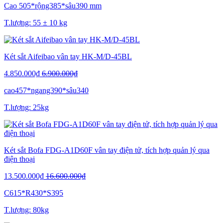
Cao 505*rộng385*sâu390 mm
T.lượng: 55 ± 10 kg
Két sắt Aifeibao vân tay HK-M/D-45BL
4.850.000₫
6.900.000₫
cao457*ngang390*sâu340
T.lượng: 25kg
Két sắt Bofa FDG-A1D60F vân tay điện tử, tích hợp quản lý qua
điện thoại
13.500.000₫
16.600.000₫
C615*R430*S395
T.lượng: 80kg