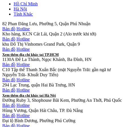
Hồ Chí Minh
Hà Nội
Tỉnh Khác
82 Phan Đăng Lưu, Phường 5, Quận Phú Nhuận
Bản đồ
Hotline
Kho hàng, KCN Cát Lái, Quận 2 (Alo trước khi tới)
Bản đồ
Hotline
khu Đô Thị Vinhomes Grand Park, Quận 9
Bản đồ
Hotline
Xem thêm địa chỉ khác tại TP.HCM
1130A Đê La Thành, Ngọc Khánh, Ba Đình, HN
Bản đồ
Hotline
C10 Tập thể Thanh Xuân Bắc (mặt Nguyễn Trãi: gần ngã tư
Nguyễn Trãi- Khuất Duy Tiến)
Bản đồ
Hotline
294 Lạc Trung, quận Hai Bà Trưng, HN
Bản đồ
Hotline
Xem thêm địa chỉ khác tại Hà Nội
Đường Ruby 3, Shophouse Bãi Kem, Phường An Thới, Phú Quốc
Bản đồ
Hotline
Hùng Vương, Quận Hải Châu, TP. Đà Nẵng
Bản đồ
Hotline
Đại lộ Bình Dương, Phường Phú Cường
Bản đồ
Hotline