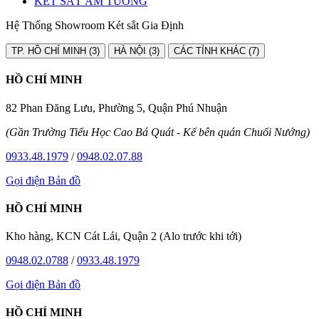
KÉT SẮT ÂM TƯỜNG
Hệ Thống Showroom Két sắt Gia Định
TP. HỒ CHÍ MINH (3)
HÀ NỘI (3)
CÁC TỈNH KHÁC (7)
HỒ CHÍ MINH
82 Phan Đăng Lưu, Phường 5, Quận Phú Nhuận
(Gần Trường Tiểu Học Cao Bá Quát - Kế bên quán Chuối Nướng)
0933.48.1979
/
0948.02.07.88
Gọi điện
Bản đồ
HỒ CHÍ MINH
Kho hàng, KCN Cát Lái, Quận 2 (Alo trước khi tới)
0948.02.0788
/
0933.48.1979
Gọi điện
Bản đồ
HỒ CHÍ MINH