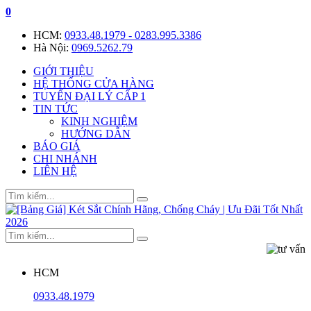
0
HCM:
0933.48.1979 - 0283.995.3386
Hà Nội:
0969.5262.79
GIỚI THIỆU
HỆ THỐNG CỬA HÀNG
TUYỂN ĐẠI LÝ CẤP 1
TIN TỨC
KINH NGHIỆM
HƯỚNG DẪN
BÁO GIÁ
CHI NHÁNH
LIÊN HỆ
HCM
0933.48.1979