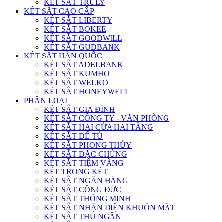
KÉT SẮT TRULY
KÉT SẮT CAO CẤP
KÉT SẮT LIBERTY
KÉT SẮT BOKEE
KÉT SẮT GOODWILL
KÉT SẮT GUDBANK
KÉT SẮT HÀN QUỐC
KÉT SẮT ADELBANK
KÉT SẮT KUMHO
KÉT SẮT WELKO
KÉT SẮT HONEYWELL
PHÂN LOẠI
KÉT SẮT GIA ĐÌNH
KÉT SẮT CÔNG TY - VĂN PHÒNG
KÉT SẮT HAI CỬA HAI TẦNG
KÉT SẮT ĐỂ TỦ
KÉT SẮT PHONG THỦY
KÉT SẮT ĐẶC CHỦNG
KÉT SẮT TIỆM VÀNG
KÉT TRONG KÉT
KÉT SẮT NGÂN HÀNG
KÉT SẮT CÔNG ĐỨC
KÉT SẮT THÔNG MINH
KÉT SẮT NHẬN DIỆN KHUÔN MẶT
KÉT SẮT THU NGÂN