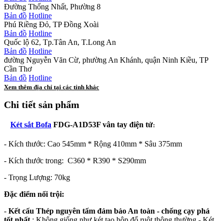
Đường Thống Nhất, Phường 8
Bản đồ
Hotline
Phú Riềng Đỏ, TP Đồng Xoài
Bản đồ
Hotline
Quốc lộ 62, Tp.Tân An, T.Long An
Bản đồ
Hotline
đường Nguyễn Văn Cừ, phường An Khánh, quận Ninh Kiều, TP
Cần Thơ
Bản đồ
Hotline
Xem thêm địa chỉ tại các tỉnh khác
Chi tiết sản phẩm
Két sắt Bofa
FDG-A1D53F vân tay điện tử
:
- Kích thước: Cao 545mm * Rộng 410mm * Sâu 375mm
- Kích thước trong: C360 * R390 * S290mm
- Trọng Lượng: 70kg
Đặc điểm nổi trội:
-
Kết cấu Thép nguyên tấm đảm bảo An toàn - chống cạy phá
tốt nhất
: Không giống như két tạo hộp đổ ruột thông thường - Két