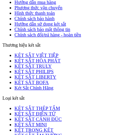
Hướng dẫn mua hàng
Phương thức vận chuyển
Hình thức thanh toán
Chính sách bảo hành
Hướng dẫn sử dụng két sắt
Chính sách bảo mật thông tin
Chính sách đổi/trả hàng - hoàn tiền
Thương hiệu két sắt
KÉT SẮT VIỆT TIỆP
KÉT SẮT HÒA PHÁT
KÉT SẮT TRULY
KÉT SẮT PHILIPS
KÉT SẮT LIBERTY
KÉT SẮT BOFA
Két Sắt Chính Hãng
Loại két sắt
KÉT SẮT THÉP TẤM
KÉT SẮT ĐIỆN TỬ
KÉT SẮT CÁNH ĐÚC
KÉT SẮT MINI
KÉT TRONG KÉT