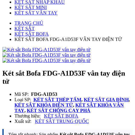
KÉT SẮT NHẬP KHẨU
KÉT SẮT MINI
KÉT SẮT VÂN TAY
TRANG CHỦ
KÉT SẮT
KÉT SẮT BOFA
KÉT SẮT BOFA FDG-A1D53F VÂN TAY ĐIỆN TỬ
Két sắt Bofa FDG-A1D53F vân tay điện
tử
Mã SP:
FDG-A1D53
Loại SP:
KÉT SẮT THÉP TẤM
,
KÉT SẮT GIA ĐÌNH
,
KÉT SẮT KHÓA ĐIỆN TỬ
,
KÉT SẮT KHÓA VÂN
TAY
,
KÉT SẮT CHỐNG CẠY PHÁ
Thương hiệu:
KÉT SẮT BOFA
Xuất xứ:
KÉT SẮT TRUNG QUỐC
Tóm tắt nhanh: Sản phẩm
Két sắt Bofa FDG-A1D53F vân tay