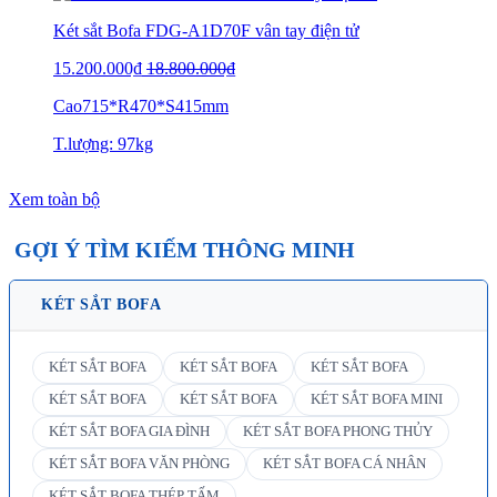
Két sắt Bofa FDG-A1D70F vân tay điện tử
15.200.000₫
18.800.000₫
Cao715*R470*S415mm
T.lượng: 97kg
Xem toàn bộ
GỢI Ý TÌM KIẾM THÔNG MINH
KÉT SẮT BOFA
KÉT SẮT BOFA
KÉT SẮT BOFA
KÉT SẮT BOFA
KÉT SẮT BOFA
KÉT SẮT BOFA
KÉT SẮT BOFA MINI
KÉT SẮT BOFA GIA ĐÌNH
KÉT SẮT BOFA PHONG THỦY
KÉT SẮT BOFA VĂN PHÒNG
KÉT SẮT BOFA CÁ NHÂN
KÉT SẮT BOFA THÉP TẤM