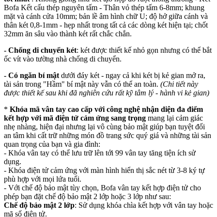
Bofa Kết cấu thép nguyên tấm - Thân vỏ thép tấm
6-8mm
; khung
mặt và cánh cửa
10mm
; bản lề âm hình chữ U; độ hở giữa cánh và
thân két 0,8-1mm - hẹp nhất trong tất cả các dòng két hiện tại; chốt
32mm ăn sâu vào thành két rất chắc chắn.
- Chống di chuyển két
: két được thiết kế nhỏ gọn nhưng có thể bắt
ốc vít vào tường nhà chống di chuyển.
- Có ngăn bí mật
dưới đáy két - ngay cả khi két bị kẻ gian mở ra,
tài sản trong "Hầm" bí mật này vẫn có thể an toàn.
(Chi tiết này
được thiết kế sau khi đã nghiên cứu rất kỹ tâm lý - hành vi kẻ gian)
*
Khóa mã vân tay cao cấp với công nghệ nhận diện đa điểm
kết hợp với mã điện tử
cảm ứng sang trọng
mang lại cảm giác
nhẹ nhàng, hiện đại nhưng lại vô cùng bảo mật giúp bạn tuyệt đối
an tâm khi cất trữ những món đồ trang sức quý giá và những tài sản
quan trọng của bạn và gia đình:
- Khóa vân tay có thể lưu trữ lên tới 99 vân tay tăng tiện ích sử
dụng.
- Khóa điện tử cảm ứng với màn hình hiển thị sắc nét từ 3-8 ký tự
phù hợp với mọi lứa tuổi.
- Với chế độ bảo mật tùy chọn, Bofa vân tay kết hợp điện tử cho
phép bạn đặt chế độ bảo mật 2 lớp hoặc 3 lớp như sau:
Chế độ bảo mật 2 lớp
: Sử dụng khóa chìa kết hợp với vân tay hoặc
mã số điện tử.