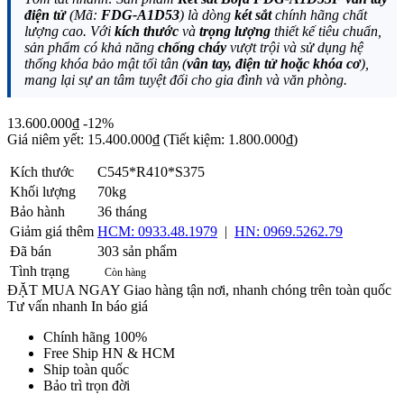
điện tử
(Mã:
FDG-A1D53
) là dòng
két sắt
chính hãng chất
lượng cao. Với
kích thước
và
trọng lượng
thiết kế tiêu chuẩn,
sản phẩm có khả năng
chống cháy
vượt trội và sử dụng hệ
thống khóa bảo mật tối tân (
vân tay, điện tử hoặc khóa cơ
),
mang lại sự an tâm tuyệt đối cho gia đình và văn phòng.
13.600.000₫
-12%
Giá niêm yết:
15.400.000₫
(Tiết kiệm: 1.800.000₫)
Kích thước
C545*R410*S375
Khối lượng
70kg
Bảo hành
36 tháng
Giảm giá thêm
HCM: 0933.48.1979
|
HN: 0969.5262.79
Đã bán
303 sản phẩm
Tình trạng
Còn hàng
ĐẶT MUA NGAY
Giao hàng tận nơi, nhanh chóng trên toàn quốc
Tư vấn nhanh
In báo giá
Chính hãng 100%
Free Ship HN & HCM
Ship toàn quốc
Bảo trì trọn đời