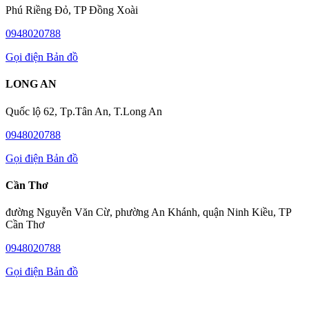
Phú Riềng Đỏ, TP Đồng Xoài
0948020788
Gọi điện
Bản đồ
LONG AN
Quốc lộ 62, Tp.Tân An, T.Long An
0948020788
Gọi điện
Bản đồ
Cần Thơ
đường Nguyễn Văn Cừ, phường An Khánh, quận Ninh Kiều, TP
Cần Thơ
0948020788
Gọi điện
Bản đồ
CHI NHÁNH - ĐẠI LÝ KÉT SẮT GIA ĐỊNH: