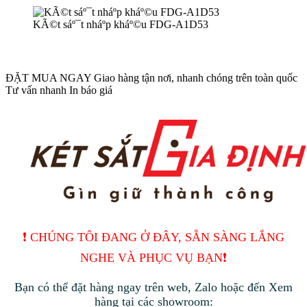
KÃ©t sáº¯t nháº­p kháº©u FDG-A1D53
ĐẶT MUA NGAY
Giao hàng tận nơi, nhanh chóng trên toàn quốc
Tư vấn nhanh
In báo giá
❗️ CHÚNG TÔI ĐANG Ở ĐÂY, SẴN SÀNG LẮNG
NGHE VÀ PHỤC VỤ BẠN❗️
Bạn có thể đặt hàng ngay trên web, Zalo hoặc đến Xem
hàng tại các showroom: