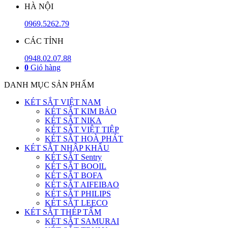
HÀ NỘI
0969.5262.79
CÁC TỈNH
0948.02.07.88
0
Giỏ hàng
DANH MỤC SẢN PHẨM
KÉT SẮT VIỆT NAM
KÉT SẮT KIM BẢO
KÉT SẮT NIKA
KÉT SẮT VIỆT TIỆP
KÉT SẮT HOÀ PHÁT
KÉT SẮT NHẬP KHẨU
KÉT SẮT Sentry
KÉT SẮT BOOIL
KÉT SẮT BOFA
KÉT SẮT AIFEIBAO
KÉT SẮT PHILIPS
KÉT SẮT LEECO
KÉT SẮT THÉP TẤM
KÉT SẮT SAMURAI