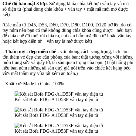
Chế độ bảo mật 3 lớp
: Sử dụng khóa chìa kết hợp vân tay và mã
số điện tử (phải dùng chìa khóa + vân tay + mật mã mới mở được
két)
(Các mẫu từ D45, D53, D60, D70, D80, D100, D120 trở lên do có
tay núm nên bạn có thể không dùng chìa khóa cũng được - nếu bạn
để chìa chế độ mở, rút chìa ra, chỉ cần bấm mã điện tử hoặc vân tay
hoặc kết hợp điện tử + vân tay là mở được két)
-
Thẩm mỹ - đẹp miễn chê
- với phong cách sang trọng, lịch lãm
tôn thêm vẻ đẹp cho căn phòng của bạn; thật tương xứng với những
món trang sức và giấy tờ, tài sản quan trọng của bạn. (Thật uổng phí
nếu bạn ném những tài sản quý giá nói trên vào chiếc két hạng bèo
vừa mất thẩm mỹ vừa rất kém an toàn.)
Xuất xứ: Made in China 100%
Két sắt Bofa FDG-A1D53F vân tay điện tử
Két sắt Bofa FDG-A1D53F vân tay điện tử
Két sắt Bofa FDG-A1D53F vân tay điện tử