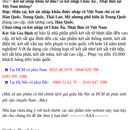
Hỏi?:
Két sắt nhập khẩu từ đâu? có két nhập Châu Âu , Nhật Bản tại
Việt Nam không?
Đáp: Hiện tại, két sắt nhập khẩu được nhập về Việt Nam chỉ có từ
Hàn Quốc, Trung Quốc, Thái Lan, Mỹ nhưng phổ biến là Trung Quốc
(
hàng cao cấp, chất lượng cao
), Hàn Quốc.
Chưa từng có két nhập từ Châu Âu, Nhật Bản về Việt Nam
tự hào là nhà phân phối két sắt từ bình dân đến cao
Két Sắt Gia Định
cấp, từ két sắt gia đình đến các sản phẩm két sắt thông minh, két sắt
điện tử, két sắt vân tay trên phạm vi toàn quốc với hơn 14 năm kinh
nghiệm! Với đa dạng các chủng loại về két sắt như két sắt việt tiệp,
két sắt hòa phát, két sắt mini, két sắt cao cấp... Phục vụ trên 10,000
khách hàng trên toàn quốc.
☎️ Tại HCM và phía Nam
:
0933.48.1979 - 0948.020.788 -
0283.995.3386
☎️ Tại Hà Nội và phía Bắc
:
0969.52.62.79 - 0243.647.3386
(Một số sản phẩm có thể chênh lệch giá giữa Hà Nội và HCM do phát sinh
phí vận chuyển Nam - Bắc)
Nếu bạn chưa ưng ý với kích thước các sản phẩm trên website này, bạn hãy
alo cho chúng tôi để đặt theo ý bạn nhé! -----------AAA----------