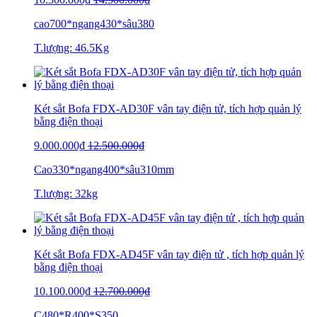
cao700*ngang430*sâu380
T.lượng: 46.5Kg
Két sắt Bofa FDX-AD30F vân tay điện tử, tích hợp quản lý
bằng điện thoại
9.000.000₫
12.500.000₫
Cao330*ngang400*sâu310mm
T.lượng: 32kg
Két sắt Bofa FDX-AD45F vân tay điện tử , tích hợp quản lý
bằng điện thoại
10.100.000₫
12.700.000₫
C480*R400*S350