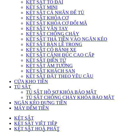
KÉT SẮT TO ĐẠI
KÉT SẮT MINI
KÉT SẮT CÁ NHÂN ĐỂ TỦ
KÉT SẮT KHÓA CƠ
KÉT SẮT KHÓA CƠ ĐỔI MÃ
KÉT SẮT VÂN TAY
KÉT SẮT CHỐNG CHÁY
KÉT SẮT THẢ TIỀN VÀO NGĂN KÉO
KÉT SẮT BÀN LỀ TRONG
KÉT SẮT CÓ BÁNH XE
KÉT SẮT CÁNH ĐÚC CAO CẤP
KÉT SẮT ĐIỆN TỬ
KÉT SẮT ÂM TƯỜNG
KÉT SẮT KHÁCH SẠN
KÉT SẮT ĐẶT THEO YÊU CẦU
CỬA KHO TIỀN
TỦ SẮT
TỦ SẮT HỒ SƠ KHÓA BẢO MẬT
TỦ SẮT CHỐNG CHÁY KHÓA BẢO MẬT
NGĂN KÉO ĐỰNG TIỀN
MÁY ĐẾM TIỀN
KÉT SẮT
KÉT SẮT VIỆT TIỆP
KÉT SẮT HOÀ PHÁT