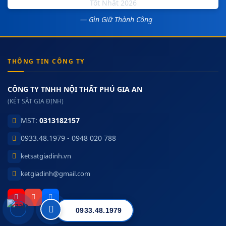
— Gìn Giữ Thành Công
THÔNG TIN CÔNG TY
CÔNG TY TNHH NỘI THẤT PHÚ GIA AN
(KÉT SẮT GIA ĐỊNH)
MST:
0313182157
0933.48.1979 - 0948 020 788
ketsatgiadinh.vn
ketgiadinh@gmail.com
0933.48.1979