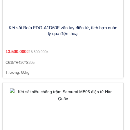
Két sắt Bofa FDG-A1D60F vân tay điện tử, tích hợp quản
lý qua điện thoại
13.500.000₫
16.600.000₫
C615*R430*S395
T.lượng: 80kg