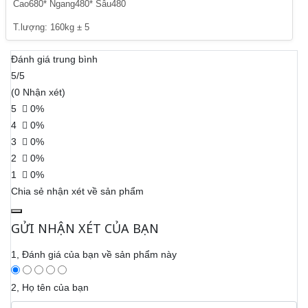
Cao680* Ngang480* Sâu480
T.lượng: 160kg ± 5
Đánh giá trung bình
5/5
(0 Nhận xét)
5
0%
4
0%
3
0%
2
0%
1
0%
Chia sẻ nhận xét về sản phẩm
GỬI NHẬN XÉT CỦA BẠN
1, Đánh giá của bạn về sản phẩm này
2, Họ tên của bạn