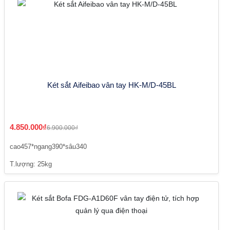
Két sắt Aifeibao vân tay HK-M/D-45BL
4.850.000₫
6.900.000₫
cao457*ngang390*sâu340
T.lượng: 25kg