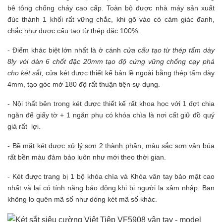
bê tông chống cháy cao cấp. Toàn bộ được nhà máy sản xuất
đúc thành 1 khối rất vững chắc, khi gõ vào có cảm giác đanh,
chắc như được cấu tạo từ thép đặc 100%.
- Điểm khác biệt lớn nhất là ở cánh
cửa cấu tạo từ thép tấm dày
8ly với dàn 6 chốt đặc 20mm tạo độ cứng vững chống cạy phá
cho két sắt,
cửa két được thiết kế bản lề ngoài bằng thép tấm dày
4mm, tạo góc mở 180 độ rất thuận tiện sự dụng.
- Nội thất bên trong két được thiết kế rất khoa học với 1 đợt chia
ngăn để giấy tờ + 1 ngăn phụ có khóa chìa là nơi cất giữ đồ quý
giá rất lợi.
- Bề mặt két được xử lý sơn 2 thành phần, màu sắc sơn vân búa
rất bền màu đảm bảo luôn như mới theo thời gian.
- Két được trang bị 1 bộ khóa chìa và Khóa vân tay bảo mật cao
nhất và lại có tính năng báo động khi bị người lạ xâm nhập. Bạn
không lo quên mã số như dòng két mã số khác.