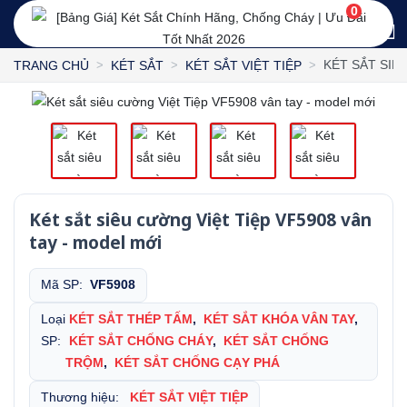
0
KÉT SẮT SIÊ
TRANG CHỦ
KÉT SẮT
KÉT SẮT VIỆT TIỆP
Két sắt siêu cường Việt Tiệp VF5908 vân
tay - model mới
Mã SP:
VF5908
Loại
KÉT SẮT THÉP TẤM
,
KÉT SẮT KHÓA VÂN TAY
,
SP:
KÉT SẮT CHỐNG CHÁY
,
KÉT SẮT CHỐNG
TRỘM
,
KÉT SẮT CHỐNG CẠY PHÁ
Thương hiệu:
KÉT SẮT VIỆT TIỆP