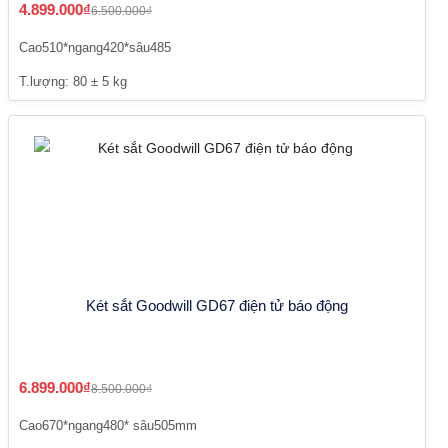
4.899.000₫
6.500.000₫
Cao510*ngang420*sâu485
T.lượng: 80 ± 5 kg
Két sắt Goodwill GD67 điện tử báo động
6.899.000₫
8.500.000₫
Cao670*ngang480* sâu505mm