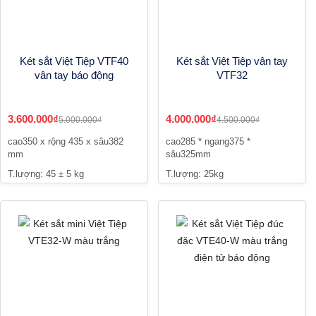
Két sắt Việt Tiệp VTF40
Két sắt Việt Tiệp vân tay
vân tay báo động
VTF32
3.600.000₫
4.000.000₫
5.000.000₫
4.500.000₫
cao350 x rộng 435 x sâu382
cao285 * ngang375 *
mm
sâu325mm
T.lượng: 45 ± 5 kg
T.lượng: 25kg