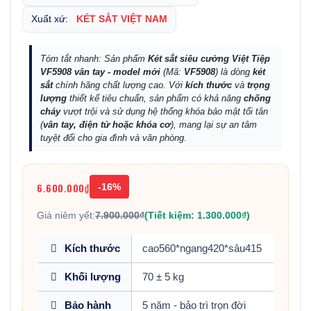
Xuất xứ:
KÉT SẮT VIỆT NAM
Tóm tắt nhanh: Sản phẩm
Két sắt siêu cường Việt Tiệp
VF5908 vân tay - model mới
(Mã:
VF5908
) là dòng
két
sắt
chính hãng chất lượng cao. Với
kích thước
và
trọng
lượng
thiết kế tiêu chuẩn, sản phẩm có khả năng
chống
cháy
vượt trội và sử dụng hệ thống khóa bảo mật tối tân
(
vân tay, điện tử hoặc khóa cơ
), mang lại sự an tâm
tuyệt đối cho gia đình và văn phòng.
6.600.000₫
-16%
Giá niêm yết:
7.900.000₫
(Tiết kiệm: 1.300.000₫)
Kích thước
cao560*ngang420*sâu415
Khối lượng
70 ± 5 kg
Bảo hành
5 năm - bảo trì trọn đời