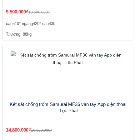
9.500.000₫
13.500.000₫
cao510* ngang420* sâu430
T.lượng: 88kg
Két sắt chống trộm Samurai MF36 vân tay App điện thoại
-Lộc Phát
14.800.000₫
16.500.000₫