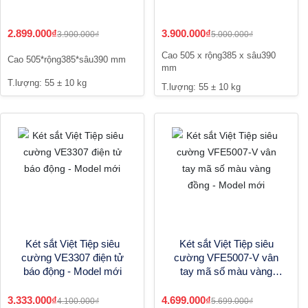
2.899.000₫
3.900.000₫
3.900.000₫
5.000.000₫
Cao 505 x rộng385 x sâu390
Cao 505*rộng385*sâu390 mm
mm
T.lượng: 55 ± 10 kg
T.lượng: 55 ± 10 kg
Két sắt Việt Tiệp siêu
Két sắt Việt Tiệp siêu
cường VE3307 điện tử
cường VFE5007-V vân
báo động - Model mới
tay mã số màu vàng
đồng - Model mới
3.333.000₫
4.699.000₫
4.100.000₫
5.699.000₫