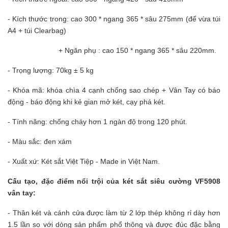
- Kích thước trong: cao 300 * ngang 365 * sâu 275mm (để vừa túi
A4 + túi Clearbag)
+ Ngăn phụ : cao 150 * ngang 365 * sâu 220mm.
- Trọng lượng: 70kg ± 5 kg
- Khóa mã: khóa chìa 4 cạnh chống sao chép +
Vân Tay có báo
động - báo động khi kẻ gian mở két, cạy phá két.
- Tính năng: chống cháy hơn 1 ngàn độ trong 120 phút.
- Màu sắc: đen xám
- Xuất xứ: Két sắt Việt Tiệp - Made in Việt Nam.
Cấu tạo, đặc điểm nổi trội của két sắt siêu cường VF5908
vân tay:
- Thân két và cánh cửa được làm từ 2 lớp thép không rỉ dày hơn
1.5 lần so với dòng sản phẩm phổ thông và được đúc đặc bằng