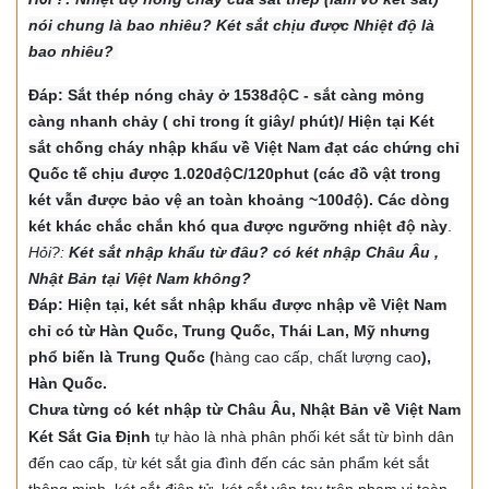
nói chung là bao nhiêu? Két sắt chịu được Nhiệt độ là
bao nhiêu?
Đáp: Sắt thép nóng chảy ở 1538độC - sắt càng mỏng
càng nhanh chảy ( chỉ trong ít giây/ phút)/ Hiện tại Két
sắt chống cháy nhập khẩu về Việt Nam đạt các chứng chỉ
Quốc tế chịu được 1.020độC/120phut (các đồ vật trong
két vẫn được bảo vệ an toàn khoảng ~100độ). Các dòng
két khác chắc chắn khó qua được ngưỡng nhiệt độ này
.
Hỏi?:
Két sắt nhập khẩu từ đâu? có két nhập Châu Âu ,
Nhật Bản tại Việt Nam không?
Đáp: Hiện tại, két sắt nhập khẩu được nhập về Việt Nam
chỉ có từ Hàn Quốc, Trung Quốc, Thái Lan, Mỹ nhưng
phổ biến là Trung Quốc (
hàng cao cấp, chất lượng cao
),
Hàn Quốc.
Chưa từng có két nhập từ Châu Âu, Nhật Bản về Việt Nam
Két Sắt Gia Định
tự hào là nhà phân phối két sắt từ bình dân
đến cao cấp, từ két sắt gia đình đến các sản phẩm két sắt
thông minh, két sắt điện tử, két sắt vân tay trên phạm vi toàn