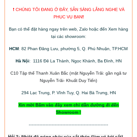
❗️ CHÚNG TÔI ĐANG Ở ĐÂY, SẴN SÀNG LẮNG NGHE VÀ
PHỤC VỤ BẠN❗️
Bạn có thể đặt hàng ngay trên web, Zalo hoặc đến Xem hàng
tại các showroom:
HCM
: 82 Phan Đăng Lưu, phường 5, Q. Phú Nhuận, TP.HCM
Hà Nội
: 1116 Đê La Thành, Ngọc Khánh, Ba Đình, HN
C10 Tập thể Thanh Xuân Bắc
(mặt Nguyễn Trãi: gần ngã tư
Nguyễn Trãi- Khuất Duy Tiến)
294
Lạc Trung, P. Vĩnh Tuy, Q. Hai Bà Trưng, HN
Xin mời Bấm vào đây xem chỉ dẫn đường đi đến
Showroom !
----------------------------------------------------
Hỏi
?: Nhiệt độ nón
g chảy của sắt thép (làm vỏ két sắt)