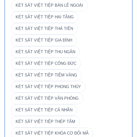
KÉT SẮT VIỆT TIỆP BÀN LỀ NGOÀI
KÉT SẮT VIỆT TIỆP HAI TẦNG
KÉT SẮT VIỆT TIỆP THẢ TIỀN
KÉT SẮT VIỆT TIỆP GIA ĐÌNH
KÉT SẮT VIỆT TIỆP THU NGÂN
KÉT SẮT VIỆT TIỆP CÔNG ĐỨC
KÉT SẮT VIỆT TIỆP TIỆM VÀNG
KÉT SẮT VIỆT TIỆP PHONG THỦY
KÉT SẮT VIỆT TIỆP VĂN PHÒNG
KÉT SẮT VIỆT TIỆP CÁ NHÂN
KÉT SẮT VIỆT TIỆP THÉP TẤM
KÉT SẮT VIỆT TIỆP KHÓA CƠ ĐỔI MÃ