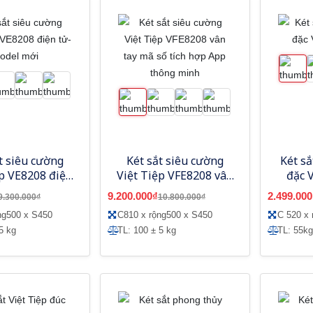
t siêu cường
Két sắt siêu cường
Két sắ
ệp VE8208 điện
Việt Tiệp VFE8208 vân
đặc 
 Model mới
tay mã số tích hợp App
9.200.000₫
2.499.000
9.300.000₫
10.800.000₫
thông minh
ng500 x S450
C810 x rộng500 x S450
C 520 x 
5 kg
TL: 100 ± 5 kg
TL: 55kg