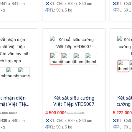
 R41 x S41 cm
KT: C50 x R39 x S40 cm
KT: C50
 kg
TL: 50 ± 5 kg
TL: 60 ±
ắt nhận diện
Két sắt siêu cường
Két sắ
mặt Việt Tiệp
Việt Tiệp VFD5007
cường 
-id vân tay mã
-
4.500.000₫
5.222.000
6.800.000₫
5.800.000₫
ích hợp app
 R39 x S40 cm
KT: C50 x R39 x S40 cm
KT: C56
 kg
TL: 50 ± 5 kg
TL: 70 ±