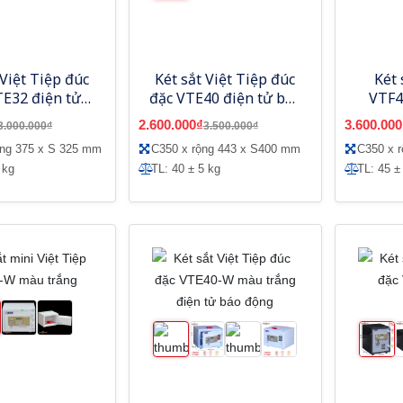
 Việt Tiệp đúc
Két sắt Việt Tiệp đúc
Két 
TE32 điện tử
đặc VTE40 điện tử báo
VTF4
mini
động
2.600.000₫
3.600.000
3.000.000₫
3.500.000₫
ộng 375 x S 325 mm
C350 x rộng 443 x S400 mm
C350 x 
 kg
TL: 40 ± 5 kg
TL: 45 ±