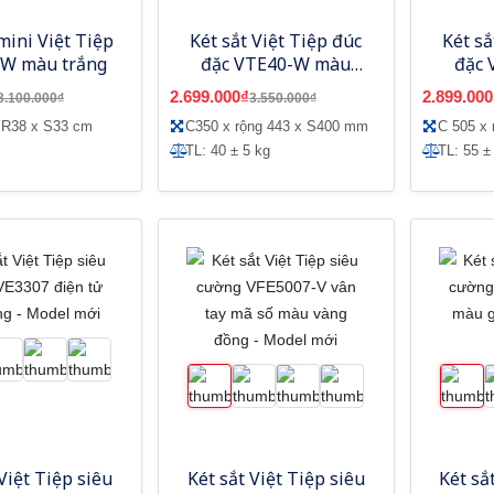
mini Việt Tiệp
Két sắt Việt Tiệp đúc
Két sắ
W màu trắng
đặc VTE40-W màu
đặc 
trắng điện tử báo
2.699.000₫
2.899.000
3.100.000₫
3.550.000₫
động
 R38 x S33 cm
C350 x rộng 443 x S400 mm
C 505 x
TL: 40 ± 5 kg
TL: 55 ±
Việt Tiệp siêu
Két sắt Việt Tiệp siêu
Két sắ