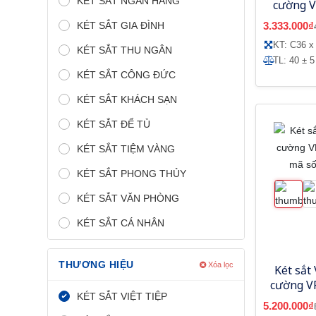
KÉT SẮT NGÂN HÀNG
cường V
báo độn
KÉT SẮT GIA ĐÌNH
3.333.000₫
KT: C36 x
KÉT SẮT THU NGÂN
TL: 40 ± 5
KÉT SẮT CÔNG ĐỨC
KÉT SẮT KHÁCH SẠN
KÉT SẮT ĐỂ TỦ
KÉT SẮT TIỆM VÀNG
KÉT SẮT PHONG THỦY
KÉT SẮT VĂN PHÒNG
KÉT SẮT CÁ NHÂN
THƯƠNG HIỆU
Xóa lọc
Két sắt 
cường V
KÉT SẮT VIỆT TIỆP
mã số
5.200.000₫