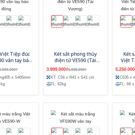
 Việt Tiệp đúc
Két sắt phong thủy
Két s
90 vân tay báo
điện tử VE590 (Tài
Việt 
động
Vượng)
số điện
3.999.000₫
5.250.000
6.500.000₫
5.000.000₫
ộng405 x S405mm
KT: C56 x R41 x S41 cm
C635 x 
 kg
TL: 62kg
TL: 68 ±