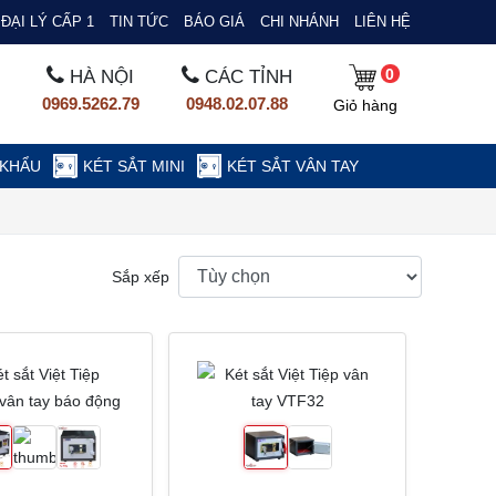
ĐẠI LÝ CẤP 1
TIN TỨC
BÁO GIÁ
CHI NHÁNH
LIÊN HỆ
0
HÀ NỘI
CÁC TỈNH
0969.5262.79
0948.02.07.88
Giỏ hàng
 KHẨU
KÉT SẮT MINI
KÉT SẮT VÂN TAY
Sắp xếp