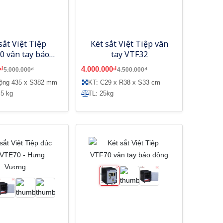
sắt Việt Tiệp
Két sắt Việt Tiệp vân
0 vân tay báo
tay VTF32
động
₫
4.000.000₫
5.000.000₫
4.500.000₫
rộng 435 x S382 mm
KT: C29 x R38 x S33 cm
 5 kg
TL: 25kg