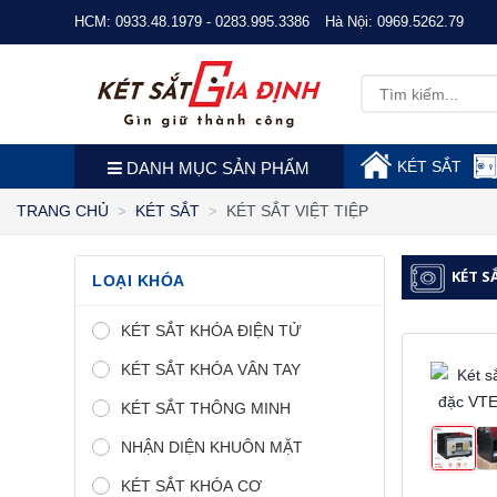
HCM:
0933.48.1979 - 0283.995.3386
Hà Nội:
0969.5262.79
KÉT SẮT
DANH MỤC SẢN PHẨM
KÉT SẮT VIỆT TIỆP
TRANG CHỦ
KÉT SẮT
KÉT S
LOẠI KHÓA
KÉT SẮT KHÓA ĐIỆN TỬ
KÉT SẮT KHÓA VÂN TAY
KÉT SẮT THÔNG MINH
NHẬN DIỆN KHUÔN MẶT
KÉT SẮT KHÓA CƠ