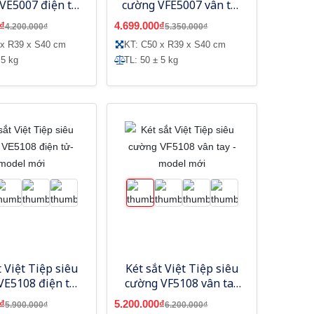
VE5007 điện tử
cường VFE5007 vân tay
i xanh - Model
mã số - Model mới
₫
4.699.000₫
4.200.000₫
5.350.000₫
mới
 x R39 x S40 cm
KT: C50 x R39 x S40 cm
 5 kg
TL: 50 ± 5 kg
t Việt Tiệp siêu
Két sắt Việt Tiệp siêu
VE5108 điện tử-
cường VF5108 vân tay
model mới
- model mới
₫
5.200.000₫
5.900.000₫
6.200.000₫