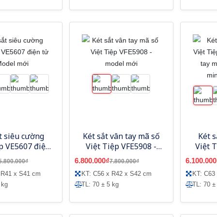
t siêu cường
Két sắt vân tay mã số
Két s
ệp VE5607 điện
Việt Tiệp VFE5908 -
Việt 
 Model mới
model mới
vân 
6.800.000₫
6.100.000
5.800.000₫
7.800.000₫
thôn
 R41 x S41 cm
KT: C56 x R42 x S42 cm
KT: C63
 kg
TL: 70 ± 5 kg
TL: 70 ±