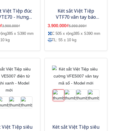
t Việt Tiệp đúc
Két sắt Việt Tiệp
VTE70 - Hưng
VTF70 vân tay báo
Vượng
động
₫
3.900.000₫
3.900.000₫
5.000.000₫
 rộng385 x S390 mm
C 505 x rộng385 x S390 mm
 10 kg
TL: 55 ± 10 kg
t Việt Tiệp siêu
Két sắt Việt Tiệp siêu