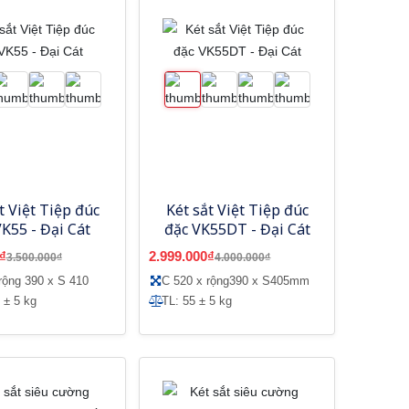
t Việt Tiệp đúc
Két sắt Việt Tiệp đúc
VK55 - Đại Cát
đặc VK55DT - Đại Cát
₫
2.999.000₫
3.500.000₫
4.000.000₫
rộng 390 x S 410
C 520 x rộng390 x S405mm
 ± 5 kg
TL: 55 ± 5 kg