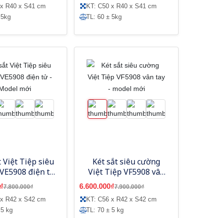
 x R40 x S41 cm
KT: C50 x R40 x S41 cm
 5kg
TL: 60 ± 5kg
t Việt Tiệp siêu
Két sắt siêu cường
VE5908 điện tử
Việt Tiệp VF5908 vân
 Model mới
tay - model mới
₫
6.600.000₫
7.800.000₫
7.900.000₫
 x R42 x S42 cm
KT: C56 x R42 x S42 cm
 5 kg
TL: 70 ± 5 kg