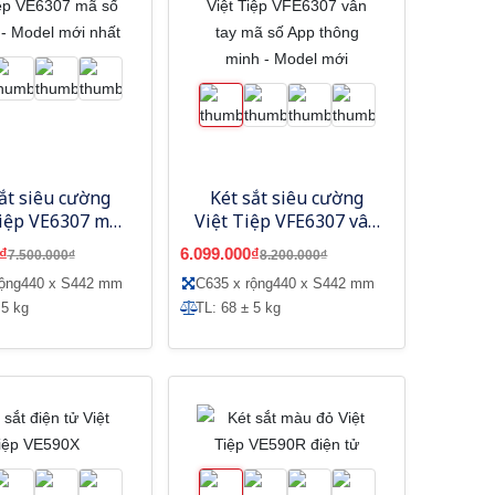
ắt siêu cường
Két sắt siêu cường
Tiệp VE6307 mã
Việt Tiệp VFE6307 vân
 tử - Model mới
tay mã số App thông
₫
6.099.000₫
7.500.000₫
8.200.000₫
nhất
minh - Model mới
rộng440 x S442 mm
C635 x rộng440 x S442 mm
 5 kg
TL: 68 ± 5 kg