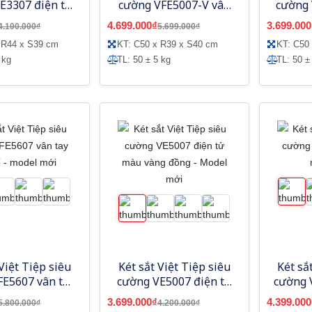
E3307 điện tử
cường VFE5007-V vân
cường 
g - Model mới
tay mã số màu vàng
màu gh
4.699.000₫
3.699.000
4.100.000₫
5.699.000₫
đồng - Model mới
 R44 x S39 cm
KT: C50 x R39 x S40 cm
KT: C50
 kg
TL: 50 ± 5 kg
TL: 50 ±
Việt Tiệp siêu
Két sắt Việt Tiệp siêu
Két sắ
FE5607 vân tay
cường VE5007 điện tử
cường 
 - model mới
màu vàng đồng -
3.699.000₫
4.399.000
5.800.000₫
4.200.000₫
Model mới