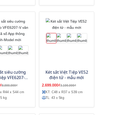
ắt siêu cường
Két sắt Việt Tiệp VE52
Tiệp VFE6207-V
điện tử - mẫu mới
tay mã số App
₫
2.699.000₫
8.000.000₫
3.100.000₫
g minh-Model
 x R44 x S44 cm
KT: C48 x R37 x S39 cm
mới
 5 kg
TL: 43 ± 5kg