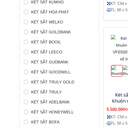
KÉT SẮT KUMHO
KT: C54 x
TL: 60 ± 5
KÉT SẮT HÒA PHÁT
KÉT SẮT WELKO
KÉT SẮT GOLDBANK
KÉT SẮT BOOIL
KÉT SẮT LEECO
KÉT SẮT GUDBANK
KÉT SẮT GOODWILL
KÉT SẮT TRULY GOLD
KÉT SẮT TRULY
Két s
khuôn 
KÉT SẮT ADELBANK
VFE5007
5.500.000₫
KÉT SẮT HONEYWELL
số t
KT: C50 x
KÉT SẮT BOFA
TL: 50 ± 5