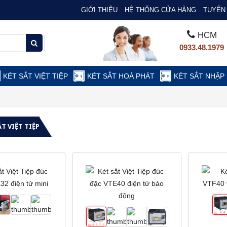
GIỚI THIỆU
HỆ THỐNG CỬA HÀNG
TUYỂN 
HCM
0933.48.1979
KÉT SẮT VIỆT TIỆP
KÉT SẮT HOÀ PHÁT
KÉT SẮT NHẬP
ẮT VIỆT TIỆP