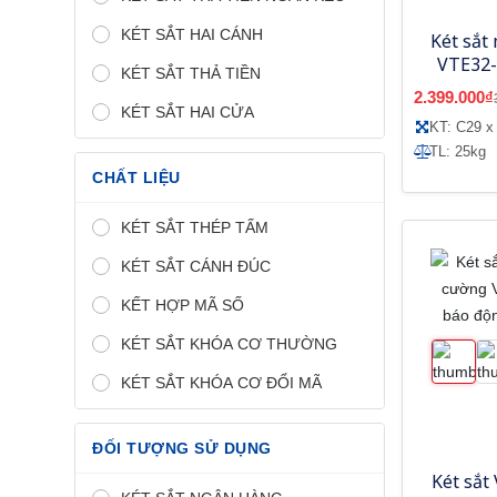
KÉT SẮT HAI CÁNH
Két sắt 
VTE32-
KÉT SẮT THẢ TIỀN
2.399.000₫
KÉT SẮT HAI CỬA
KT: C29 x
TL: 25kg
CHẤT LIỆU
KÉT SẮT THÉP TẤM
KÉT SẮT CÁNH ĐÚC
KẾT HỢP MÃ SỐ
KÉT SẮT KHÓA CƠ THƯỜNG
KÉT SẮT KHÓA CƠ ĐỔI MÃ
ĐỐI TƯỢNG SỬ DỤNG
Két sắt 