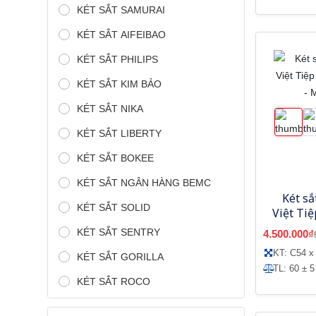
KÉT SẮT SAMURAI
KÉT SẮT AIFEIBAO
KÉT SẮT PHILIPS
KÉT SẮT KIM BẢO
KÉT SẮT NIKA
KÉT SẮT LIBERTY
KÉT SẮT BOKEE
KÉT SẮT NGÂN HÀNG BEMC
Két sắ
KÉT SẮT SOLID
Việt Ti
tử -
KÉT SẮT SENTRY
4.500.000₫
KT: C54 x
KÉT SẮT GORILLA
TL: 60 ± 5
KÉT SẮT ROCO