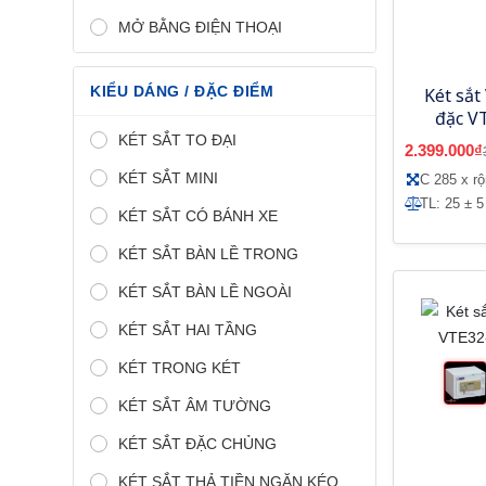
MỞ BẰNG ĐIỆN THOẠI
KIỂU DÁNG / ĐẶC ĐIỂM
Két sắt
đặc V
KÉT SẮT TO ĐẠI
2.399.000₫
KÉT SẮT MINI
C 285 x r
TL: 25 ± 5
KÉT SẮT CÓ BÁNH XE
KÉT SẮT BÀN LỀ TRONG
KÉT SẮT BÀN LỀ NGOÀI
KÉT SẮT HAI TẦNG
KÉT TRONG KÉT
KÉT SẮT ÂM TƯỜNG
KÉT SẮT ĐẶC CHỦNG
KÉT SẮT THẢ TIỀN NGĂN KÉO