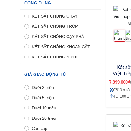
CÔNG DỤNG
KÉT SẮT CHỐNG CHÁY
KÉT SẮT CHỐNG TRỘM
KÉT SẮT CHỐNG CẠY PHÁ
KÉT SẮT CHỐNG KHOAN CẮT
KÉT SẮT CHỐNG NƯỚC
Két sắ
Việt Ti
GIÁ GIAO ĐỘNG TỪ
tử-
7.899.000₫
Dưới 2 triệu
C810 x rộ
TL: 100 ± 
Dưới 5 triệu
Dưới 10 triệu
Dưới 20 triệu
Cao cấp