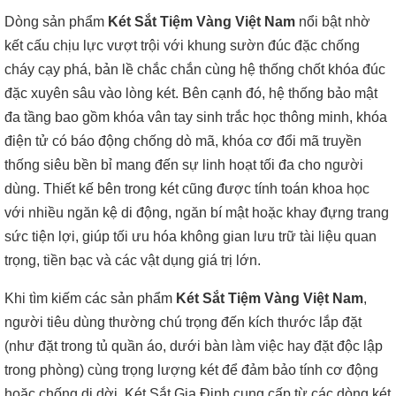
Dòng sản phẩm
Két Sắt Tiệm Vàng Việt Nam
nổi bật nhờ
kết cấu chịu lực vượt trội với khung sườn đúc đặc chống
cháy cạy phá, bản lề chắc chắn cùng hệ thống chốt khóa đúc
đặc xuyên sâu vào lòng két. Bên cạnh đó, hệ thống bảo mật
đa tầng bao gồm khóa vân tay sinh trắc học thông minh, khóa
điện tử có báo động chống dò mã, khóa cơ đổi mã truyền
thống siêu bền bỉ mang đến sự linh hoạt tối đa cho người
dùng. Thiết kế bên trong két cũng được tính toán khoa học
với nhiều ngăn kệ di động, ngăn bí mật hoặc khay đựng trang
sức tiện lợi, giúp tối ưu hóa không gian lưu trữ tài liệu quan
trọng, tiền bạc và các vật dụng giá trị lớn.
Khi tìm kiếm các sản phẩm
Két Sắt Tiệm Vàng Việt Nam
,
người tiêu dùng thường chú trọng đến kích thước lắp đặt
(như đặt trong tủ quần áo, dưới bàn làm việc hay đặt độc lập
trong phòng) cùng trọng lượng két để đảm bảo tính cơ động
hoặc chống di dời. Két Sắt Gia Định cung cấp từ các dòng két