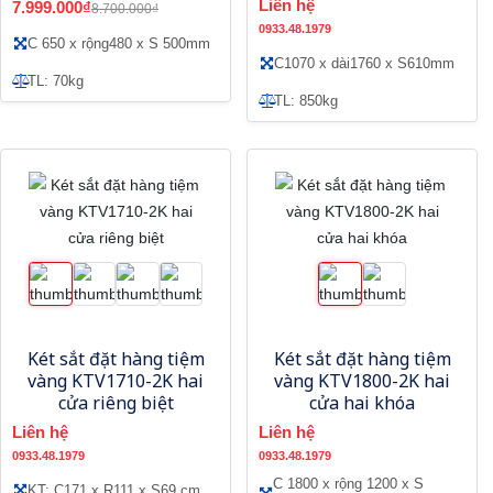
Liên hệ
7.999.000₫
8.700.000₫
0933.48.1979
C 650 x rộng480 x S 500mm
C1070 x dài1760 x S610mm
TL: 70kg
TL: 850kg
Két sắt đặt hàng tiệm
Két sắt đặt hàng tiệm
vàng KTV1710-2K hai
vàng KTV1800-2K hai
cửa riêng biệt
cửa hai khóa
Liên hệ
Liên hệ
0933.48.1979
0933.48.1979
C 1800 x rộng 1200 x S
KT: C171 x R111 x S69 cm