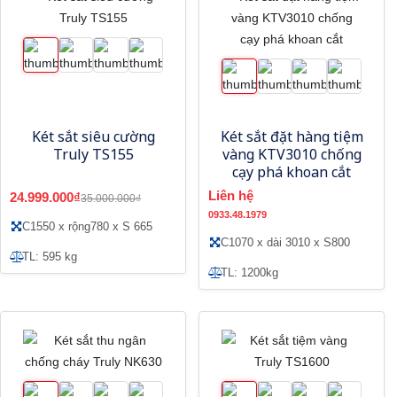
Két sắt siêu cường
Két sắt đặt hàng tiệm
Truly TS155
vàng KTV3010 chống
cạy phá khoan cắt
Liên hệ
24.999.000₫
35.000.000₫
0933.48.1979
C1550 x rộng780 x S 665
C1070 x dài 3010 x S800
TL: 595 kg
TL: 1200kg