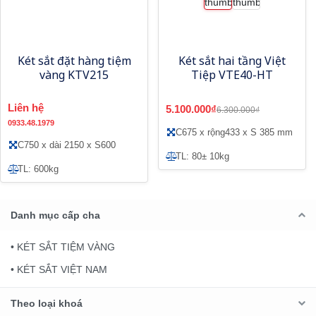
Két sắt đặt hàng tiệm
Két sắt hai tầng Việt
vàng KTV215
Tiệp VTE40-HT
Liên hệ
5.100.000₫
6.300.000₫
0933.48.1979
C675 x rộng433 x S 385 mm
C750 x dài 2150 x S600
TL: 80± 10kg
TL: 600kg
Danh mục cấp cha
• KÉT SẮT TIỆM VÀNG
• KÉT SẮT VIỆT NAM
Theo loại khoá