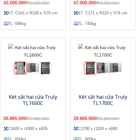
43.500.000₫
47.000.000₫
50.000.000₫
55.000.000₫
KT: C161 x R100 x S70 cm
KT: C171 x R110 x S74 cm
TL: 695kg
TL: 745kg
Két sắt hai cửa Truly
Két sắt hai cửa Truly
TL1600C
TL1700C
26.865.000₫
28.665.000₫
29.850.000₫
31.850.000₫
C1600 x r1000 x s635
C1700 x r1100 x s690
TL: 650kg
TL: 800kg