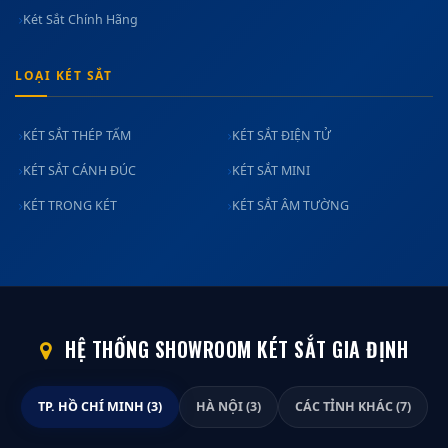
Két Sắt Chính Hãng
LOẠI KÉT SẮT
KÉT SẮT THÉP TẤM
KÉT SẮT ĐIỆN TỬ
KÉT SẮT CÁNH ĐÚC
KÉT SẮT MINI
KÉT TRONG KÉT
KÉT SẮT ÂM TƯỜNG
HỆ THỐNG SHOWROOM KÉT SẮT GIA ĐỊNH
TP. HỒ CHÍ MINH (3)
HÀ NỘI (3)
CÁC TỈNH KHÁC (7)