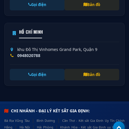
Gọi điện
Bản đồ
HỒ CHÍ MINH
khu Đô Thị Vinhomes Grand Park, Quận 9
0948020788
Gọi điện
Bản đồ
CHI NHÁNH - ĐẠI LÝ KÉT SẮT GIA ĐỊNH:
|
|
Bà Rịa Vũng Tàu
Bình Dương
Cần Thơ - Két sắt Gia Định Uy Tín Chính
|
|
|
Hãng
Hà Nội
Hải Phòng
Khánh Hòa - Két sắt Gia Định uy tín, chất