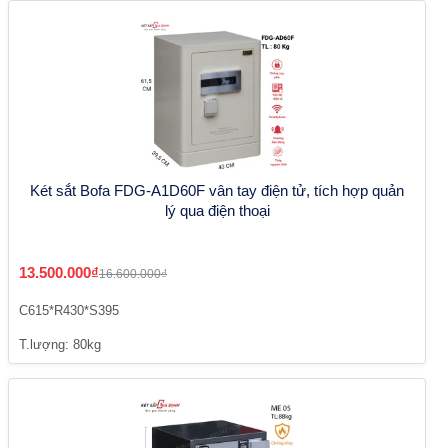
Két sắt Bofa FDG-A1D60F vân tay điện tử, tích hợp quản
lý qua điện thoại
13.500.000₫
16.600.000₫
C615*R430*S395
T.lượng: 80kg