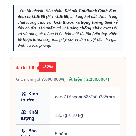
Tóm tắt nhanh: Sản phẩm
Két sắt Goldbank Cánh đúc
điện tử GDE66
(Mã:
GDE66
) là dòng
két sắt
chính hãng
chất lượng cao. Với
kích thước
và
trọng lượng
thiết kế
tiêu chuẩn, sản phẩm có khả năng
chống cháy
vượt trội
và sử dụng hệ thống khóa bảo mật tối tân (
vân tay, điện
tử hoặc khóa cơ
), mang lại sự an tâm tuyệt đối cho gia
đình và văn phòng.
4.750.000₫
-32%
Giá niêm yết:
7.000.000₫
(Tiết kiệm: 2.250.000₫)
Kích
cao810*ngang535*sâu385mm
thước
Khối
130kg ± 10 kg
lượng
Bảo
5 năm