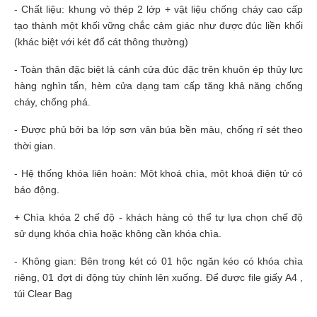
- Chất liệu: khung vỏ thép 2 lớp + vật liệu chống cháy cao cấp
tạo thành một khối vững chắc cảm giác như được đúc liền khối
(khác biệt với két đổ cát thông thường)
- Toàn thân đặc biệt là cánh cửa đúc đặc trên khuôn ép thủy lực
hàng nghìn tấn, hèm cửa dạng tam cấp tăng khả năng chống
cháy, chống phá.
- Được phủ bởi ba lớp sơn vân búa bền màu, chống rỉ sét theo
thời gian.
- Hệ thống khóa liên hoàn: Một khoá chìa, một khoá điện tử có
báo động.
+ Chìa khóa 2 chế độ - khách hàng có thể tự lựa chọn chế độ
sử dụng khóa chìa hoặc không cần khóa chìa.
- Không gian: Bên trong két có 01 hộc ngăn kéo có khóa chìa
riêng, 01 đợt di động tùy chỉnh lên xuống. Để được file giấy A4 ,
túi Clear Bag