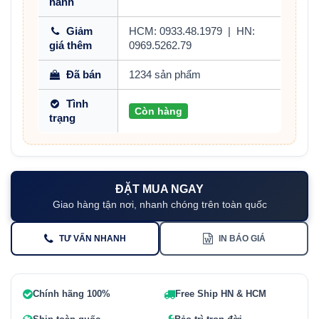
hành
Giảm
HCM: 0933.48.1979
|
HN:
giá thêm
0969.5262.79
Đã bán
1234 sản phẩm
Tình
Còn hàng
trạng
ĐẶT MUA NGAY
Giao hàng tận nơi, nhanh chóng trên toàn quốc
TƯ VẤN NHANH
IN BÁO GIÁ
Chính hãng 100%
Free Ship HN & HCM