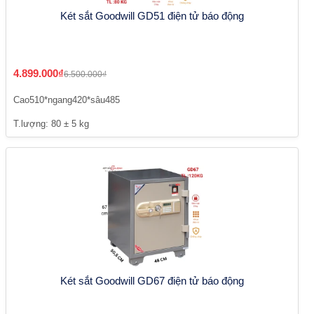
Két sắt Goodwill GD51 điện tử báo động
4.899.000₫
6.500.000₫
Cao510*ngang420*sâu485
T.lượng: 80 ± 5 kg
Két sắt Goodwill GD67 điện tử báo động