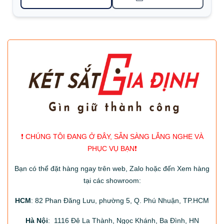
❗️ CHÚNG TÔI ĐANG Ở ĐÂY, SẴN SÀNG LẮNG NGHE VÀ
PHỤC VỤ BẠN❗️
Bạn có thể đặt hàng ngay trên web, Zalo hoặc đến Xem hàng
tại các showroom:
HCM
: 82 Phan Đăng Lưu, phường 5, Q. Phú Nhuận, TP.HCM
Hà Nội
: 1116 Đê La Thành, Ngọc Khánh, Ba Đình, HN