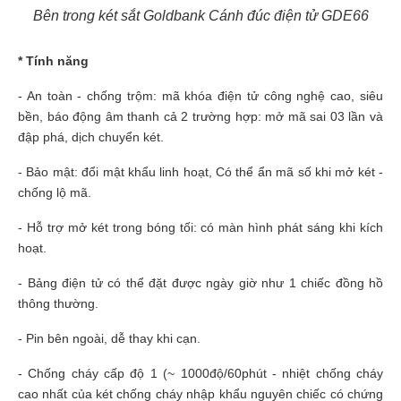
Bên trong két sắt Goldbank Cánh đúc điện tử GDE66
* Tính năng
- An toàn - chống trộm: mã khóa điện tử công nghệ cao, siêu
bền, báo động âm thanh cả 2 trường hợp: mở mã sai 03 lần và
đập phá, dịch chuyển két.
- Bảo mật: đổi mật khẩu linh hoạt, Có thể ẩn mã số khi mở két -
chống lộ mã.
- Hỗ trợ mở két trong bóng tối: có màn hình phát sáng khi kích
hoạt.
- Bảng điện tử có thể đặt được ngày giờ như 1 chiếc đồng hồ
thông thường.
- Pin bên ngoài, dễ thay khi cạn.
- Chống cháy cấp độ 1 (~ 1000độ/60phút - nhiệt chống cháy
cao nhất của két chống cháy nhập khẩu nguyên chiếc có chứng