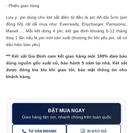
- Phiếu giao hàng.
Lưu ý: pin dùng cho két sắt điện tử đều là pin AA dài 5cm (pin
đồng hồ) rất dễ mua như: Everready, Enycharger, Panasonic,
Maxell..... Mỗi két dùng 4 pin; két gia đình khoảng 6-12 tháng
thay 1 lần nếu là pin mới sản xuất (thường thì khi yếu pin, sẽ có
dấu hiệu báo yếu)
***
Két sắt Gia Định
cam kết giao hàng mới 100% đảm bảo
đúng nguồn gốc xuất xứ, bảo hành 5 năm tại nhà. Két sắt
được đóng bìa kín khi giao tới, bảo mật thông tin cho
khách hàng.
ĐẶT MUA NGAY
Giao hàng tận nơi, nhanh chóng trên toàn quốc
TƯ VẤN NHANH
IN BÁO GIÁ