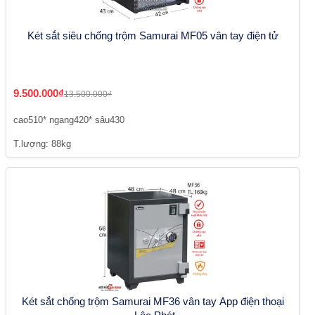
Két sắt siêu chống trộm Samurai MF05 vân tay điện tử
9.500.000₫
13.500.000₫
cao510* ngang420* sâu430
T.lượng: 88kg
Két sắt chống trộm Samurai MF36 vân tay App điện thoại