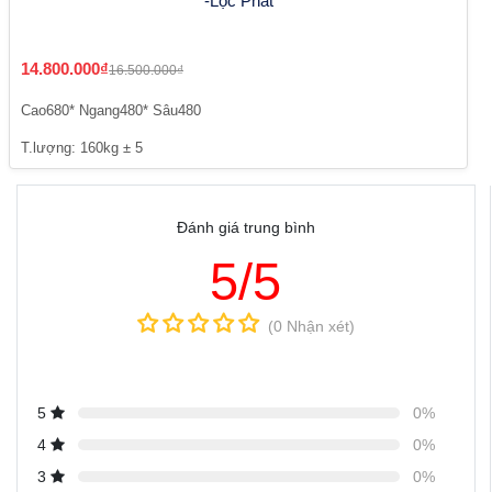
-Lộc Phát
14.800.000₫
16.500.000₫
Cao680* Ngang480* Sâu480
T.lượng: 160kg ± 5
Đánh giá trung bình
5/5
(0 Nhận xét)
5
0%
4
0%
3
0%