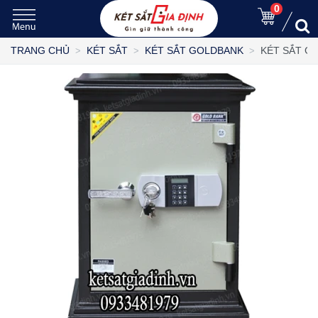
0
KÉT SẮT G
TRANG CHỦ
KÉT SẮT
KÉT SẮT GOLDBANK