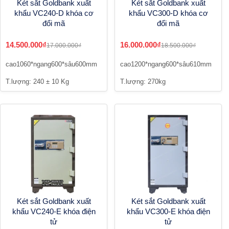
Két sắt Goldbank xuất
Két sắt Goldbank xuất
khẩu VC240-D khóa cơ
khẩu VC300-D khóa cơ
đổi mã
đổi mã
14.500.000₫
16.000.000₫
17.000.000₫
18.500.000₫
cao1060*ngang600*sâu600mm
cao1200*ngang600*sâu610mm
T.lượng: 240 ± 10 Kg
T.lượng: 270kg
Két sắt Goldbank xuất
Két sắt Goldbank xuất
khẩu VC240-E khóa điện
khẩu VC300-E khóa điện
tử
tử