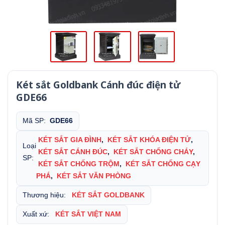
Két sắt Goldbank Cánh đúc điện tử
GDE66
Mã SP:
GDE66
KÉT SẮT GIA ĐÌNH
,
KÉT SẮT KHÓA ĐIỆN TỬ
,
Loại
KÉT SẮT CÁNH ĐÚC
,
KÉT SẮT CHỐNG CHÁY
,
SP:
KÉT SẮT CHỐNG TRỘM
,
KÉT SẮT CHỐNG CẠY
PHÁ
,
KÉT SẮT VĂN PHÒNG
Thương hiệu:
KÉT SẮT GOLDBANK
Xuất xứ:
KÉT SẮT VIỆT NAM