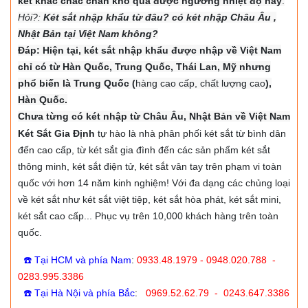
két khác chắc chắn khó qua được ngưỡng nhiệt độ này
.
Hỏi?:
Két sắt nhập khẩu từ đâu? có két nhập Châu Âu ,
Nhật Bản tại Việt Nam không?
Đáp: Hiện tại, két sắt nhập khẩu được nhập về Việt Nam
chỉ có từ Hàn Quốc, Trung Quốc, Thái Lan, Mỹ nhưng
phổ biến là Trung Quốc (
hàng cao cấp, chất lượng cao
),
Hàn Quốc.
Chưa từng có két nhập từ Châu Âu, Nhật Bản về Việt Nam
Két Sắt Gia Định
tự hào là nhà phân phối két sắt từ bình dân
đến cao cấp, từ két sắt gia đình đến các sản phẩm két sắt
thông minh, két sắt điện tử, két sắt vân tay trên phạm vi toàn
quốc với hơn 14 năm kinh nghiệm! Với đa dạng các chủng loại
về két sắt như két sắt việt tiệp, két sắt hòa phát, két sắt mini,
két sắt cao cấp... Phục vụ trên 10,000 khách hàng trên toàn
quốc.
☎️ Tại HCM và phía Nam
:
0933.48.1979 - 0948.020.788 -
0283.995.3386
☎️ Tại Hà Nội và phía Bắc
:
0969.52.62.79 - 0243.647.3386