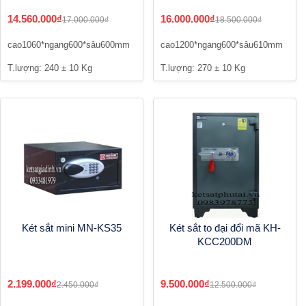
14.560.000₫
16.000.000₫
17.000.000₫
18.500.000₫
cao1060*ngang600*sâu600mm
cao1200*ngang600*sâu610mm
T.lượng: 240 ± 10 Kg
T.lượng: 270 ± 10 Kg
Két sắt mini MN-KS35
Két sắt to đại đổi mã KH-
KCC200DM
2.199.000₫
9.500.000₫
2.450.000₫
12.500.000₫