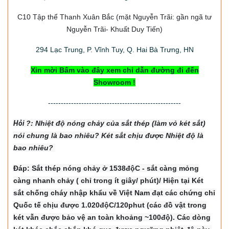
C10 Tập thể Thanh Xuân Bắc
(mặt Nguyễn Trãi: gần ngã tư
Nguyễn Trãi- Khuất Duy Tiến)
294
Lạc Trung, P. Vĩnh Tuy, Q. Hai Bà Trưng, HN
Xin mời Bấm vào đây xem chỉ dẫn đường đi đến
Showroom !
----------------------------------------------------
Hỏi
?: Nhiệt độ nón
g chảy của sắt thép (làm vỏ két sắt)
nói chung là bao nhiêu? Két sắt chịu được Nhiệt độ là
bao nhiêu?
Đáp: Sắt thép nóng chảy ở 1538độC - sắt càng mỏng
càng nhanh chảy ( chỉ trong ít giây/ phút)/ Hiện tại Két
sắt chống cháy nhập khẩu về Việt Nam đạt các chứng chỉ
Quốc tế chịu được 1.020độC/120phut (các đồ vật trong
két vẫn được bảo vệ an toàn khoảng ~100độ). Các dòng