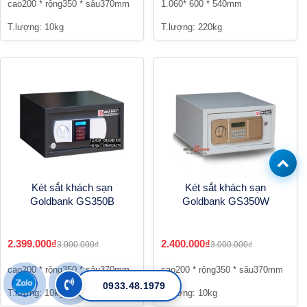
cao200 * rộng350 * sâu370mm
1.060* 600 * 540mm
T.lượng: 10kg
T.lượng: 220kg
Két sắt khách sạn
Két sắt khách sạn
Goldbank GS350B
Goldbank GS350W
2.399.000₫
2.400.000₫
3.000.000₫
3.000.000₫
cao200 * rộng350 * sâu370mm
cao200 * rộng350 * sâu370mm
0933.48.1979
T.lượng: 10kg
T.lượng: 10kg