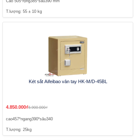
Cao 505*rộng385*sâu390 mm
T.lượng: 55 ± 10 kg
Két sắt Aifeibao vân tay HK-M/D-45BL
4.850.000₫
6.900.000₫
cao457*ngang390*sâu340
T.lượng: 25kg