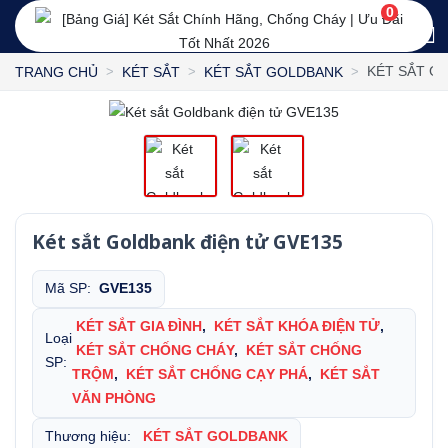
0
KÉT SẮT G
TRANG CHỦ
KÉT SẮT
KÉT SẮT GOLDBANK
Két sắt Goldbank điện tử GVE135
Mã SP:
GVE135
KÉT SẮT GIA ĐÌNH
,
KÉT SẮT KHÓA ĐIỆN TỬ
,
Loại
KÉT SẮT CHỐNG CHÁY
,
KÉT SẮT CHỐNG
SP:
TRỘM
,
KÉT SẮT CHỐNG CẠY PHÁ
,
KÉT SẮT
VĂN PHÒNG
Thương hiệu:
KÉT SẮT GOLDBANK