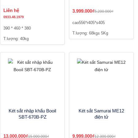
Liên hệ
3.999.000₫
5.200.000₫
0933.48.1979
cao556*r405*s405
390 * 460 * 380
T.lượng: 68kg± 5Kg
T.lượng: 40kg
Két sắt nhập khẩu Booil
Két sắt Samurai ME12
SBT-670B-PZ
điện tử
13.000.000₫
9.999.000₫
15.000.000₫
12.300.000₫