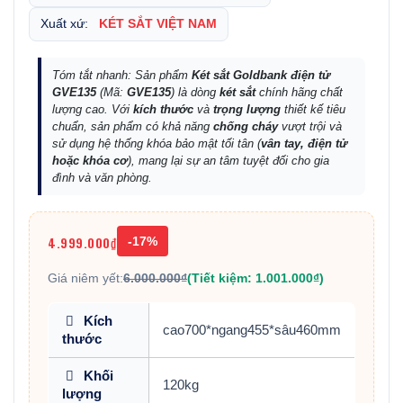
Xuất xứ:
KÉT SẮT VIỆT NAM
Tóm tắt nhanh: Sản phẩm
Két sắt Goldbank điện tử
GVE135
(Mã:
GVE135
) là dòng
két sắt
chính hãng chất
lượng cao. Với
kích thước
và
trọng lượng
thiết kế tiêu
chuẩn, sản phẩm có khả năng
chống cháy
vượt trội và
sử dụng hệ thống khóa bảo mật tối tân (
vân tay, điện tử
hoặc khóa cơ
), mang lại sự an tâm tuyệt đối cho gia
đình và văn phòng.
4.999.000₫
-17%
Giá niêm yết:
6.000.000₫
(Tiết kiệm: 1.001.000₫)
Kích
cao700*ngang455*sâu460mm
thước
Khối
120kg
lượng