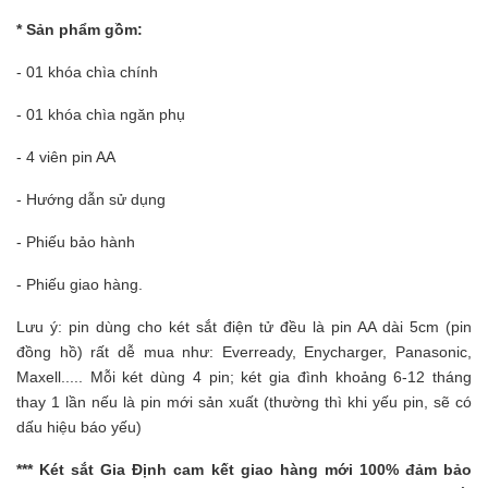
* Sản phẩm gồm:
- 01 khóa chìa chính
- 01 khóa chìa ngăn phụ
- 4 viên pin AA
- Hướng dẫn sử dụng
- Phiếu bảo hành
- Phiếu giao hàng.
Lưu ý: pin dùng cho két sắt điện tử đều là pin AA dài 5cm (pin
đồng hồ) rất dễ mua như: Everready, Enycharger, Panasonic,
Maxell..... Mỗi két dùng 4 pin; két gia đình khoảng 6-12 tháng
thay 1 lần nếu là pin mới sản xuất (thường thì khi yếu pin, sẽ có
dấu hiệu báo yếu)
***
Két sắt Gia Định
cam kết giao hàng mới 100% đảm bảo