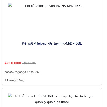
Két sắt Aifeibao vân tay HK-M/D-45BL
4.850.000₫
6.900.000₫
cao457*ngang390*sâu340
T.lượng: 25kg