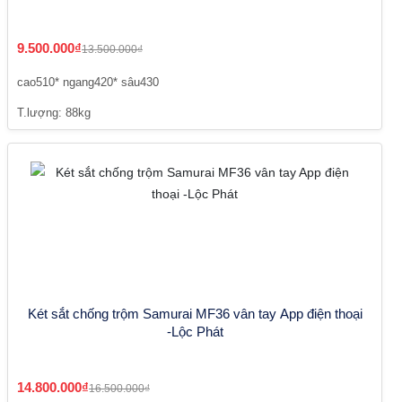
9.500.000₫
13.500.000₫
cao510* ngang420* sâu430
T.lượng: 88kg
Két sắt chống trộm Samurai MF36 vân tay App điện thoại
-Lộc Phát
14.800.000₫
16.500.000₫