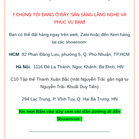
❗️ CHÚNG TÔI ĐANG Ở ĐÂY, SẴN SÀNG LẮNG NGHE VÀ
PHỤC VỤ BẠN❗️
Bạn có thể đặt hàng ngay trên web, Zalo hoặc đến Xem hàng
tại các showroom:
HCM
: 82 Phan Đăng Lưu, phường 5, Q. Phú Nhuận, TP.HCM
Hà Nội
: 1116 Đê La Thành, Ngọc Khánh, Ba Đình, HN
C10 Tập thể Thanh Xuân Bắc
(mặt Nguyễn Trãi: gần ngã tư
Nguyễn Trãi- Khuất Duy Tiến)
294
Lạc Trung, P. Vĩnh Tuy, Q. Hai Bà Trưng, HN
Xin mời Bấm vào đây xem chỉ dẫn đường đi đến
Showroom !
----------------------------------------------------