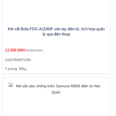
Két sắt Bofa FDG-A1D60F vân tay điện tử, tích hợp quản
lý qua điện thoại
13.500.000₫
16.600.000₫
C615*R430*S395
T.lượng: 80kg