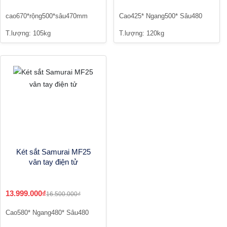
cao670*rộng500*sâu470mm
Cao425* Ngang500* Sâu480
T.lượng: 105kg
T.lượng: 120kg
Két sắt Samurai MF25
vân tay điện tử
13.999.000₫
16.500.000₫
Cao580* Ngang480* Sâu480