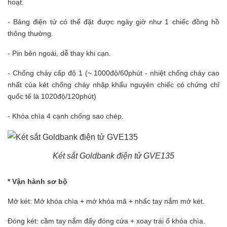
hoạt.
- Bảng điện tử có thể đặt được ngày giờ như 1 chiếc đồng hồ
thông thường.
- Pin bên ngoài, dễ thay khi cạn.
- Chống cháy cấp độ 1 (~ 1000độ/60phút - nhiệt chống cháy cao
nhất của két chống cháy nhập khẩu nguyên chiếc có chứng chỉ
quốc tế là 1020độ/120phút)
- Khóa chìa 4 cạnh chống sao chép.
Két sắt Goldbank điện tử GVE135
* Vận hành sơ bộ
Mở két: Mở khóa chìa + mở khóa mã + nhấc tay nắm mở két.
Đóng két: cầm tay nắm đẩy đóng cửa + xoay trái ổ khóa chìa.