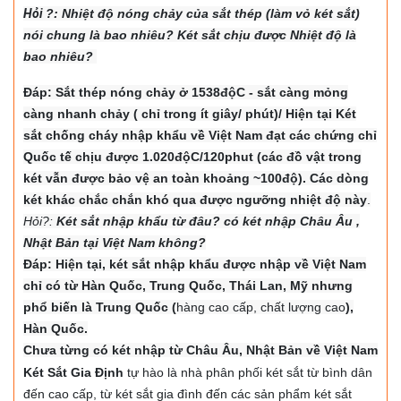
Hỏi
?: Nhiệt độ nón
g chảy của sắt thép (làm vỏ két sắt)
nói chung là bao nhiêu? Két sắt chịu được Nhiệt độ là
bao nhiêu?
Đáp: Sắt thép nóng chảy ở 1538độC - sắt càng mỏng
càng nhanh chảy ( chỉ trong ít giây/ phút)/ Hiện tại Két
sắt chống cháy nhập khẩu về Việt Nam đạt các chứng chỉ
Quốc tế chịu được 1.020độC/120phut (các đồ vật trong
két vẫn được bảo vệ an toàn khoảng ~100độ). Các dòng
két khác chắc chắn khó qua được ngưỡng nhiệt độ này
.
Hỏi?:
Két sắt nhập khẩu từ đâu? có két nhập Châu Âu ,
Nhật Bản tại Việt Nam không?
Đáp: Hiện tại, két sắt nhập khẩu được nhập về Việt Nam
chỉ có từ Hàn Quốc, Trung Quốc, Thái Lan, Mỹ nhưng
phổ biến là Trung Quốc (
hàng cao cấp, chất lượng cao
),
Hàn Quốc.
Chưa từng có két nhập từ Châu Âu, Nhật Bản về Việt Nam
Két Sắt Gia Định
tự hào là nhà phân phối két sắt từ bình dân
đến cao cấp, từ két sắt gia đình đến các sản phẩm két sắt