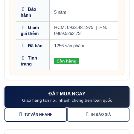
Bảo
5 năm
hành
Giảm
HCM: 0933.48.1979
|
HN:
giá thêm
0969.5262.79
Đã bán
1256 sản phẩm
Tình
Còn hàng
trạng
ĐẶT MUA NGAY
Giao hàng tận nơi, nhanh chóng trên toàn quốc
TƯ VẤN NHANH
IN BÁO GIÁ