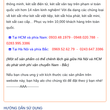
thông minh, két sắt điện tử, két sắt vân tay trên phạm vi toàn
quốc với hơn 14 năm kinh nghiệm! Với đa dạng các chủng loại
về két sắt như két sắt việt tiệp, két sắt hòa phát, két sắt mini,
két sắt cao cấp... Phục vụ trên 10,000 khách hàng trên toàn
quốc.
☎️ Tại HCM và phía Nam
:
0933.48.1979 - 0948.020.788 -
0283.995.3386
☎️ Tại Hà Nội và phía Bắc
:
0969.52.62.79 - 0243.647.3386
(Một số sản phẩm có thể chênh lệch giá giữa Hà Nội và HCM
do phát sinh phí vận chuyển Nam - Bắc)
Nếu bạn chưa ưng ý với kích thước các sản phẩm trên
website này, bạn hãy alo cho chúng tôi để đặt theo ý bạn nhé!
-----------AAA----------
HƯỚNG DẪN SỬ DỤNG