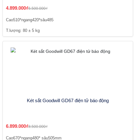
4.899.000₫
6.500.000₫
Cao510*ngang420*sâu485
T.lượng: 80 ± 5 kg
Két sắt Goodwill GD67 điện tử báo động
6.899.000₫
8.500.000₫
Cao670*ngang480* sâu505mm