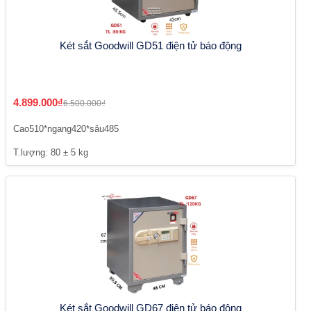
Két sắt Goodwill GD51 điện tử báo động
4.899.000₫
6.500.000₫
Cao510*ngang420*sâu485
T.lượng: 80 ± 5 kg
Két sắt Goodwill GD67 điện tử báo động