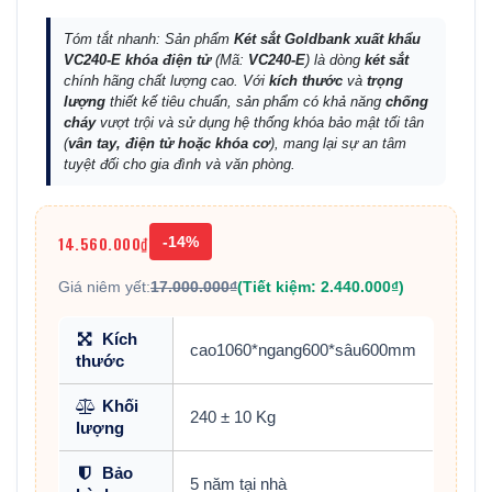
Tóm tắt nhanh: Sản phẩm
Két sắt Goldbank xuất khẩu
VC240-E khóa điện tử
(Mã:
VC240-E
) là dòng
két sắt
chính hãng chất lượng cao. Với
kích thước
và
trọng
lượng
thiết kế tiêu chuẩn, sản phẩm có khả năng
chống
cháy
vượt trội và sử dụng hệ thống khóa bảo mật tối tân
(
vân tay, điện tử hoặc khóa cơ
), mang lại sự an tâm
tuyệt đối cho gia đình và văn phòng.
14.560.000₫
-14%
Giá niêm yết:
17.000.000₫
(Tiết kiệm: 2.440.000₫)
Kích
cao1060*ngang600*sâu600mm
thước
Khối
240 ± 10 Kg
lượng
Bảo
5 năm tại nhà