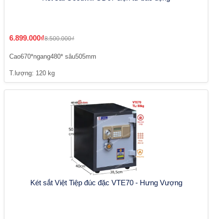
6.899.000₫
8.500.000₫
Cao670*ngang480* sâu505mm
T.lượng: 120 kg
Két sắt Việt Tiệp đúc đặc VTE70 - Hưng Vượng