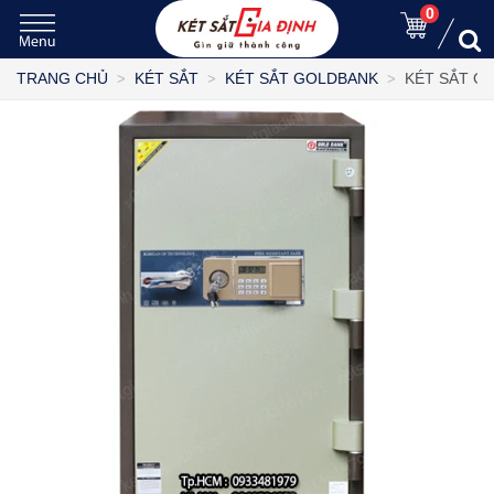
0
KÉT SẮT G
TRANG CHỦ
KÉT SẮT
KÉT SẮT GOLDBANK