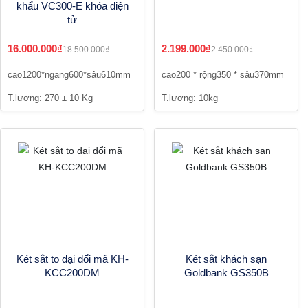
khẩu VC300-E khóa điện
tử
16.000.000₫
2.199.000₫
18.500.000₫
2.450.000₫
cao1200*ngang600*sâu610mm
cao200 * rộng350 * sâu370mm
T.lượng: 270 ± 10 Kg
T.lượng: 10kg
Két sắt to đại đổi mã KH-
Két sắt khách sạn
KCC200DM
Goldbank GS350B