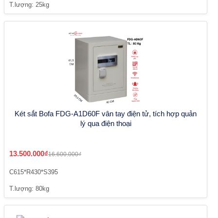
T.lượng: 25kg
Két sắt Bofa FDG-A1D60F vân tay điện tử, tích hợp quản
lý qua điện thoại
13.500.000₫
16.600.000₫
C615*R430*S395
T.lượng: 80kg