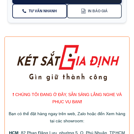
TƯ VẤN NHANH
IN BÁO GIÁ
❗️ CHÚNG TÔI ĐANG Ở ĐÂY, SẴN SÀNG LẮNG NGHE VÀ
PHỤC VỤ BẠN❗️
Bạn có thể đặt hàng ngay trên web, Zalo hoặc đến Xem hàng
tại các showroom:
HCM
: 82 Phan Đăng Lưu, phường 5, Q. Phú Nhuận, TP.HCM