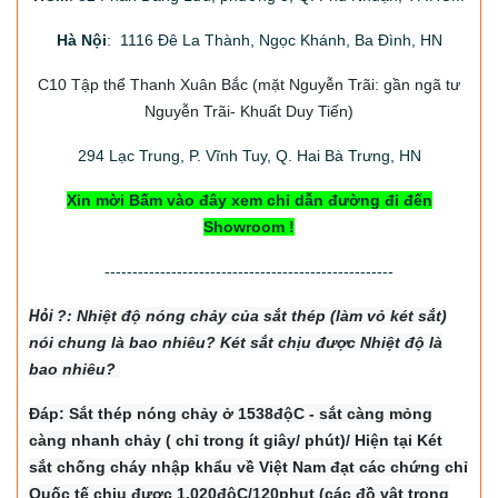
Hà Nội
: 1116 Đê La Thành, Ngọc Khánh, Ba Đình, HN
C10 Tập thể Thanh Xuân Bắc
(mặt Nguyễn Trãi: gần ngã tư
Nguyễn Trãi- Khuất Duy Tiến)
294
Lạc Trung, P. Vĩnh Tuy, Q. Hai Bà Trưng, HN
Xin mời Bấm vào đây xem chỉ dẫn đường đi đến
Showroom !
----------------------------------------------------
Hỏi
?: Nhiệt độ nón
g chảy của sắt thép (làm vỏ két sắt)
nói chung là bao nhiêu? Két sắt chịu được Nhiệt độ là
bao nhiêu?
Đáp: Sắt thép nóng chảy ở 1538độC - sắt càng mỏng
càng nhanh chảy ( chỉ trong ít giây/ phút)/ Hiện tại Két
sắt chống cháy nhập khẩu về Việt Nam đạt các chứng chỉ
Quốc tế chịu được 1.020độC/120phut (các đồ vật trong