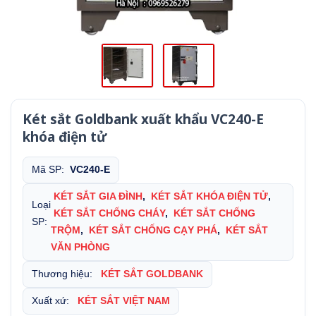
Két sắt Goldbank xuất khẩu VC240-E
khóa điện tử
Mã SP:
VC240-E
KÉT SẮT GIA ĐÌNH
,
KÉT SẮT KHÓA ĐIỆN TỬ
,
Loại
KÉT SẮT CHỐNG CHÁY
,
KÉT SẮT CHỐNG
SP:
TRỘM
,
KÉT SẮT CHỐNG CẠY PHÁ
,
KÉT SẮT
VĂN PHÒNG
Thương hiệu:
KÉT SẮT GOLDBANK
Xuất xứ:
KÉT SẮT VIỆT NAM