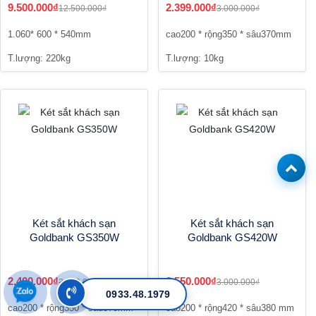
9.500.000₫
2.399.000₫
12.500.000₫
3.000.000₫
1.060* 600 * 540mm
cao200 * rộng350 * sâu370mm
T.lượng: 220kg
T.lượng: 10kg
Két sắt khách sạn
Két sắt khách sạn
Goldbank GS350W
Goldbank GS420W
2.400.000₫
2.550.000₫
3.000.000₫
3.000.000₫
0933.48.1979
cao200 * rộng350 * sâu370mm
cao200 * rộng420 * sâu380 mm