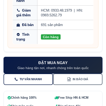
hành
Giảm
HCM: 0933.48.1979
|
HN:
giá thêm
0969.5262.79
Đã bán
691 sản phẩm
Tình
Còn hàng
trạng
ĐẶT MUA NGAY
Giao hàng tận nơi, nhanh chóng trên toàn quốc
TƯ VẤN NHANH
IN BÁO GIÁ
Chính hãng 100%
Free Ship HN & HCM