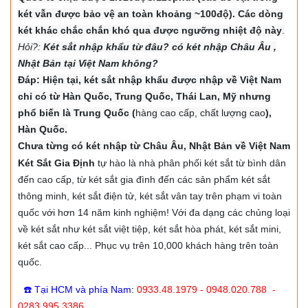
két vẫn được bảo vệ an toàn khoảng ~100độ). Các dòng
két khác chắc chắn khó qua được ngưỡng nhiệt độ này
.
Hỏi?:
Két sắt nhập khẩu từ đâu? có két nhập Châu Âu ,
Nhật Bản tại Việt Nam không?
Đáp: Hiện tại, két sắt nhập khẩu được nhập về Việt Nam
chỉ có từ Hàn Quốc, Trung Quốc, Thái Lan, Mỹ nhưng
phổ biến là Trung Quốc (
hàng cao cấp, chất lượng cao
),
Hàn Quốc.
Chưa từng có két nhập từ Châu Âu, Nhật Bản về Việt Nam
Két Sắt Gia Định
tự hào là nhà phân phối két sắt từ bình dân
đến cao cấp, từ két sắt gia đình đến các sản phẩm két sắt
thông minh, két sắt điện tử, két sắt vân tay trên phạm vi toàn
quốc với hơn 14 năm kinh nghiệm! Với đa dạng các chủng loại
về két sắt như két sắt việt tiệp, két sắt hòa phát, két sắt mini,
két sắt cao cấp... Phục vụ trên 10,000 khách hàng trên toàn
quốc.
☎️ Tại HCM và phía Nam
:
0933.48.1979 - 0948.020.788 -
0283.995.3386