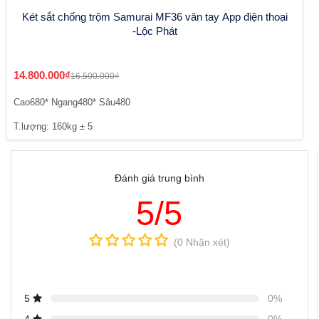
Két sắt chống trộm Samurai MF36 vân tay App điện thoại
-Lộc Phát
14.800.000₫
16.500.000₫
Cao680* Ngang480* Sâu480
T.lượng: 160kg ± 5
Đánh giá trung bình
5/5
(0 Nhận xét)
5
0%