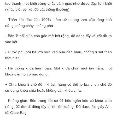
tạo thành một khối vững chắc cảm giác như được đúc liền khối
(khác biệt với két đổ cát thông thường)
- Thân két đúc đặc 100%, hèm cửa dạng tam cấp tăng khả
năng chống cháy, chống phá.
- Bản lề nổi giúp cho góc mở két rộng, dễ dàng lấy và cất đồ ra
vào két.
- Được phủ bởi ba lớp sơn vân búa bền màu, chống rỉ sét theo
thời gian.
- Hệ thống khóa liên hoàn: Một khoá chìa, một tay nắm, một
khoá điện tử có báo động.
+ Chìa khóa 2 chế độ - khách hàng có thể tự lựa chọn chế độ
sử dụng khóa chìa hoặc không cần khóa chìa.
- Không gian: Bên trong két có 01 hộc ngăn kéo có khóa chìa
riêng, 02 đợt di động tùy chỉnh lên xuống. Để được file giấy A4 ,
túi Clear Bag