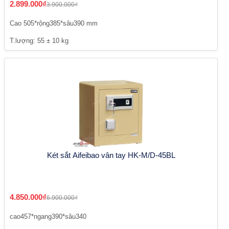
2.899.000₫
3.900.000₫
Cao 505*rộng385*sâu390 mm
T.lượng: 55 ± 10 kg
Két sắt Aifeibao vân tay HK-M/D-45BL
4.850.000₫
6.900.000₫
cao457*ngang390*sâu340