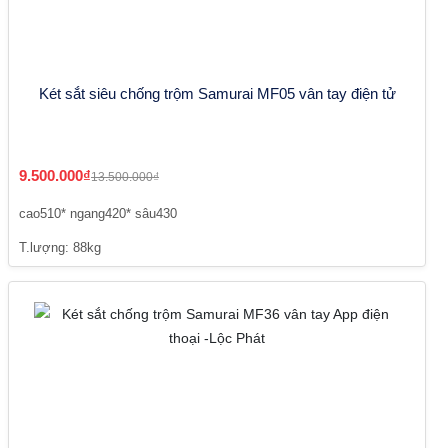
Két sắt siêu chống trộm Samurai MF05 vân tay điện tử
9.500.000₫
13.500.000₫
cao510* ngang420* sâu430
T.lượng: 88kg