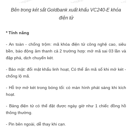
Bên trong két sắt Goldbank xuất khẩu VC240-E khóa
điện tử
* Tính năng
- An toàn - chống trộm: mã khóa điện tử công nghệ cao, siêu
bền, báo động âm thanh cả 2 trường hợp: mở mã sai 03 lần và
đập phá, dịch chuyển két.
- Bảo mật: đổi mật khẩu linh hoạt, Có thể ẩn mã số khi mở két -
chống lộ mã.
- Hỗ trợ mở két trong bóng tối: có màn hình phát sáng khi kích
hoạt.
- Bảng điện tử có thể đặt được ngày giờ như 1 chiếc đồng hồ
thông thường.
- Pin bên ngoài, dễ thay khi cạn.