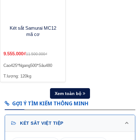
Két sắt Samurai MC12
mã cơ
9.555.000₫
11.500.000₫
Cao425*Ngang500*Sâu480
T.lượng: 120kg
Xem toàn bộ
GỢI Ý TÌM KIẾM THÔNG MINH
KÉT SẮT VIỆT TIỆP