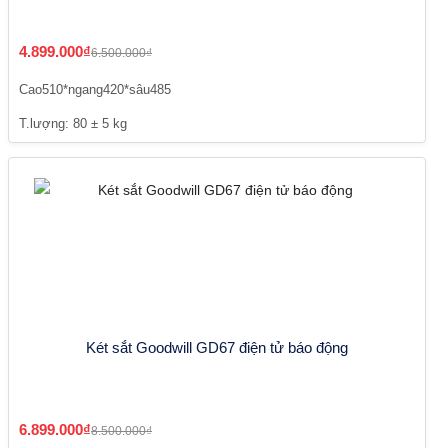
4.899.000₫
6.500.000₫
Cao510*ngang420*sâu485
T.lượng: 80 ± 5 kg
Két sắt Goodwill GD67 điện tử báo động
6.899.000₫
8.500.000₫