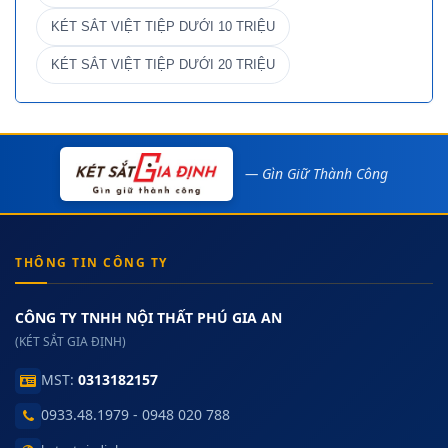
KÉT SẮT VIỆT TIỆP DƯỚI 10 TRIỆU
KÉT SẮT VIỆT TIỆP DƯỚI 20 TRIỆU
— Gìn Giữ Thành Công
THÔNG TIN CÔNG TY
CÔNG TY TNHH NỘI THẤT PHÚ GIA AN
(KÉT SẮT GIA ĐỊNH)
MST:
0313182157
0933.48.1979 - 0948 020 788