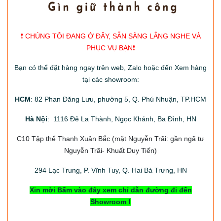
❗️ CHÚNG TÔI ĐANG Ở ĐÂY, SẴN SÀNG LẮNG NGHE VÀ
PHỤC VỤ BẠN❗️
Bạn có thể đặt hàng ngay trên web, Zalo hoặc đến Xem hàng
tại các showroom:
HCM
: 82 Phan Đăng Lưu, phường 5, Q. Phú Nhuận, TP.HCM
Hà Nội
: 1116 Đê La Thành, Ngọc Khánh, Ba Đình, HN
C10 Tập thể Thanh Xuân Bắc
(mặt Nguyễn Trãi: gần ngã tư
Nguyễn Trãi- Khuất Duy Tiến)
294
Lạc Trung, P. Vĩnh Tuy, Q. Hai Bà Trưng, HN
Xin mời Bấm vào đây xem chỉ dẫn đường đi đến
Showroom !