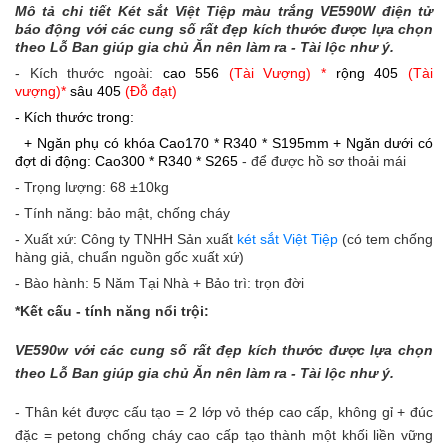
Mô tả chi tiết Két sắt Việt Tiệp màu trắng VE590W điện tử
báo động với các cung số rất đẹp kích thước được lựa chọn
theo Lỗ Ban giúp gia chủ Ăn nên làm ra - Tài lộc như ý.
- Kích thước ngoài:
cao 556
(Tài Vượng) *
rộng 405
(Tài
vượng)*
sâu 405
(Đỗ đạt)
- Kích thước trong:
+ Ngăn phụ có khóa Cao170 * R340 * S195mm +
Ngăn dưới có
đợt di động: Cao300 * R340 * S265
- để được hồ sơ thoải mái
- Trọng lượng: 68
±10kg
- Tính năng: bảo mật, chống cháy
- Xuất xứ: Công ty TNHH Sản xuất
két sắt Việt Tiệp
(có tem chống
hàng giả, chuẩn nguồn gốc xuất xứ)
- Bào hành: 5 Năm Tại Nhà + Bảo trì: trọn đời
*Kết cấu - tính năng nổi trội:
VE590w với các cung số rất đẹp kích thước được lựa chọn
theo Lỗ Ban giúp gia chủ Ăn nên làm ra - Tài lộc như ý.
- T
hân két được cấu tạo = 2 lớp vỏ thép cao cấp, không gỉ + đúc
đặc = petong chống cháy cao cấp tạo thành một khối liền vững