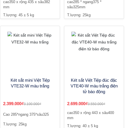
cao350 x rộng 435 x sâu382
cao285 * ngang375 *
mm
sâu325mm
T.lượng: 45 ± 5 kg
T.lượng: 25kg
Két sắt mini Việt Tiệp
Két sắt Việt Tiệp đúc đặc
VTE32-W màu trắng
VTE40-W màu trắng điện
tử báo động
2.399.000₫
2.699.000₫
3.100.000₫
3.550.000₫
cao350 x rộng 443 x sâu400
Cao 285*ngang 375*sâu325
mm
T.lượng: 25kg
T.lượng: 40 ± 5 kg