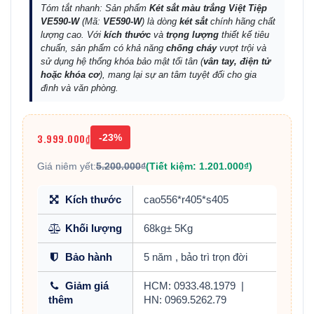
Tóm tắt nhanh: Sản phẩm
Két sắt màu trắng Việt Tiệp
VE590-W
(Mã:
VE590-W
) là dòng
két sắt
chính hãng chất
lượng cao. Với
kích thước
và
trọng lượng
thiết kế tiêu
chuẩn, sản phẩm có khả năng
chống cháy
vượt trội và
sử dụng hệ thống khóa bảo mật tối tân (
vân tay, điện tử
hoặc khóa cơ
), mang lại sự an tâm tuyệt đối cho gia
đình và văn phòng.
3.999.000₫
-23%
Giá niêm yết:
5.200.000₫
(Tiết kiệm: 1.201.000₫)
Kích thước
cao556*r405*s405
Khối lượng
68kg± 5Kg
Bảo hành
5 năm , bảo trì trọn đời
Giảm giá
HCM: 0933.48.1979
|
thêm
HN: 0969.5262.79