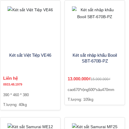
Két sắt Việt Tiệp VE46
Két sắt nhập khẩu Booil
SBT-670B-PZ
Liên hệ
13.000.000₫
15.000.000₫
0933.48.1979
cao670*rộng500*sâu470mm
390 * 460 * 380
T.lượng: 105kg
T.lượng: 40kg