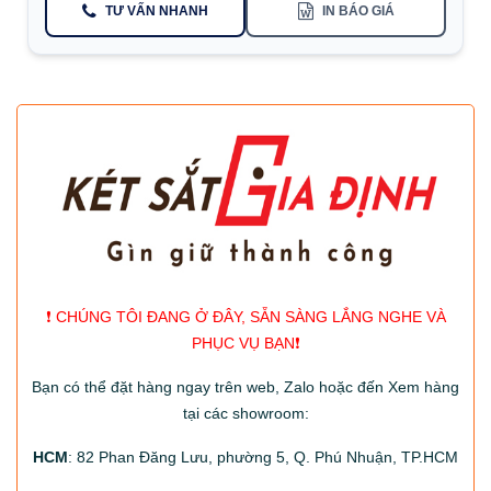
TƯ VẤN NHANH
IN BÁO GIÁ
❗️ CHÚNG TÔI ĐANG Ở ĐÂY, SẴN SÀNG LẮNG NGHE VÀ
PHỤC VỤ BẠN❗️
Bạn có thể đặt hàng ngay trên web, Zalo hoặc đến Xem hàng
tại các showroom:
HCM
: 82 Phan Đăng Lưu, phường 5, Q. Phú Nhuận, TP.HCM