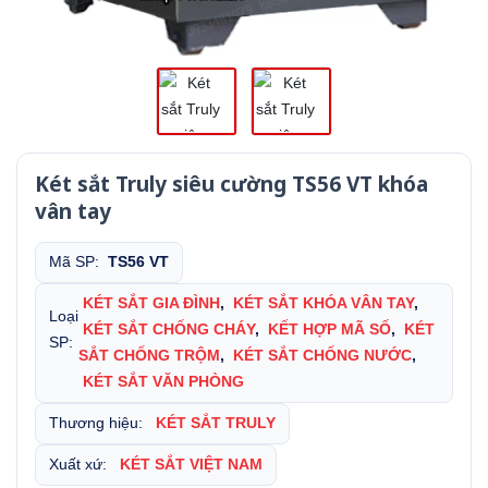
Két sắt Truly siêu cường TS56 VT khóa
vân tay
Mã SP:
TS56 VT
KÉT SẮT GIA ĐÌNH
,
KÉT SẮT KHÓA VÂN TAY
,
Loại
KÉT SẮT CHỐNG CHÁY
,
KẾT HỢP MÃ SỐ
,
KÉT
SP:
SẮT CHỐNG TRỘM
,
KÉT SẮT CHỐNG NƯỚC
,
KÉT SẮT VĂN PHÒNG
Thương hiệu:
KÉT SẮT TRULY
Xuất xứ:
KÉT SẮT VIỆT NAM