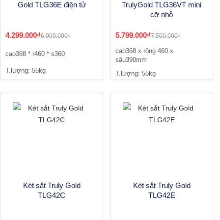
Gold TLG36E điện tử
TrulyGold TLG36VT mini
cỡ nhỏ
4.299.000₫
5.799.000₫
6.000.000₫
7.500.000₫
cao368 x rộng 460 x
cao368 * r460 * s360
sâu390mm
T.lượng: 55kg
T.lượng: 55kg
Két sắt Truly Gold
Két sắt Truly Gold
TLG42C
TLG42E