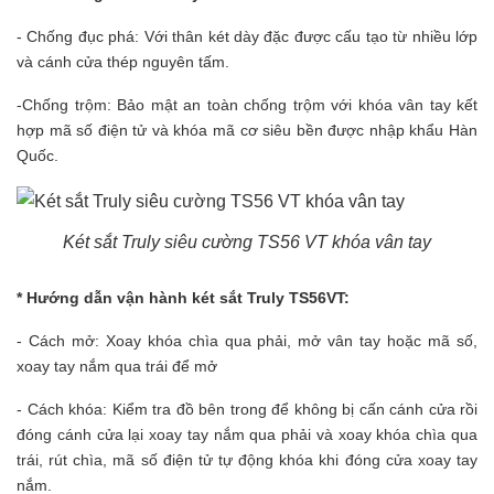
- Chống đục phá: Với thân két dày đặc được cấu tạo từ nhiều lớp
và cánh cửa thép
nguyên tấm.
-Chống trộm: Bảo mật an toàn chống trộm với khóa vân tay kết
hợp mã số điện tử và khóa mã cơ siêu bền được nhập khẩu Hàn
Quốc.
Két sắt Truly siêu cường TS56 VT khóa vân tay
* Hướng dẫn vận hành két sắt Truly TS56VT:
- Cách mở: Xoay khóa chìa qua phải, mở vân tay hoặc mã số,
xoay tay nắm qua trái để mở
- Cách khóa: Kiểm tra đồ bên trong để không bị cấn cánh cửa rồi
đóng cánh cửa lại xoay tay nắm qua phải và xoay khóa chìa qua
trái, rút chìa, mã số điện tử tự động khóa khi đóng cửa xoay tay
nắm.