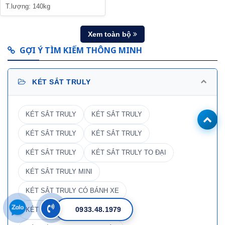
T.lượng: 140kg
Xem toàn bộ
GỢI Ý TÌM KIẾM THÔNG MINH
KÉT SẮT TRULY
KÉT SẮT TRULY
KÉT SẮT TRULY
KÉT SẮT TRULY
KÉT SẮT TRULY
KÉT SẮT TRULY
KÉT SẮT TRULY TO ĐẠI
KÉT SẮT TRULY MINI
KÉT SẮT TRULY CÓ BÁNH XE
0933.48.1979
KÉT SẮT TRULY HAI TẦNG