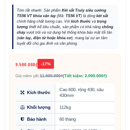
Tóm tắt nhanh: Sản phẩm
Két sắt Truly siêu cường
TS56 VT khóa vân tay
(Mã:
TS56 VT
) là dòng
két sắt
chính hãng chất lượng cao. Với
kích thước
và
trọng
lượng
thiết kế tiêu chuẩn, sản phẩm có khả năng
chống
cháy
vượt trội và sử dụng hệ thống khóa bảo mật tối tân
(
vân tay, điện tử hoặc khóa cơ
), mang lại sự an tâm
tuyệt đối cho gia đình và văn phòng.
9.500.000₫
-17%
Giá niêm yết:
11.500.000₫
(Tiết kiệm: 2.000.000₫)
Cao 600, rộng 430, sâu
Kích thước
430mm
Khối lượng
112kg
Bảo hành
60 tháng