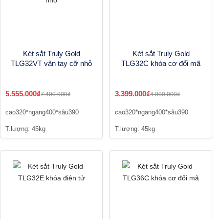
Két sắt Truly Gold
Két sắt Truly Gold
TLG32VT vân tay cỡ nhỏ
TLG32C khóa cơ đổi mã
5.555.000₫
3.399.000₫
7.400.000₫
4.000.000₫
cao320*ngang400*sâu390
cao320*ngang400*sâu390
T.lượng: 45kg
T.lượng: 45kg