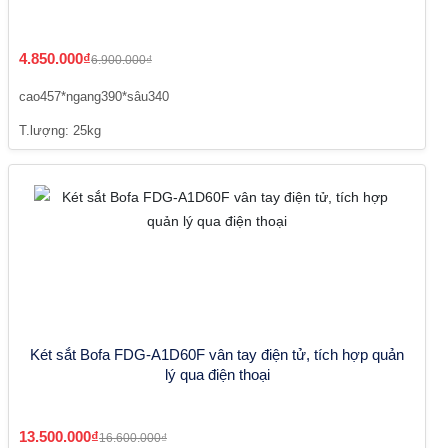
4.850.000₫
6.900.000₫
cao457*ngang390*sâu340
T.lượng: 25kg
Két sắt Bofa FDG-A1D60F vân tay điện tử, tích hợp quản
lý qua điện thoại
13.500.000₫
16.600.000₫