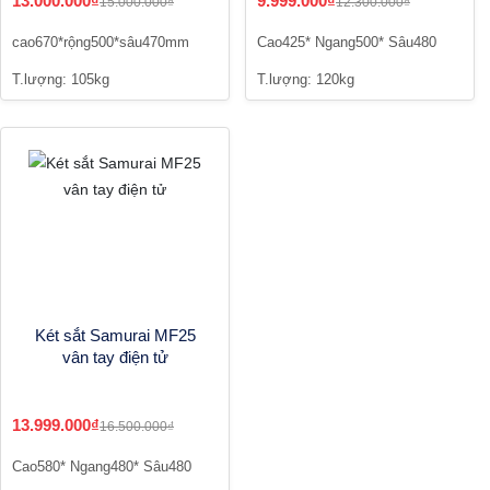
13.000.000₫
9.999.000₫
15.000.000₫
12.300.000₫
cao670*rộng500*sâu470mm
Cao425* Ngang500* Sâu480
T.lượng: 105kg
T.lượng: 120kg
Két sắt Samurai MF25
vân tay điện tử
13.999.000₫
16.500.000₫
Cao580* Ngang480* Sâu480