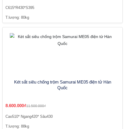
C615*R430*S395
T.lượng: 80kg
Két sắt siêu chống trộm Samurai ME05 điện tử Hàn
Quốc
8.600.000₫
11.500.000₫
Cao510* Ngang420* Sâu430
T.lượng: 88kg