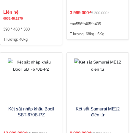
Liên hệ
3.999.000₫
5.200.000₫
0933.48.1979
cao556*r405*s405
390 * 460 * 380
T.lượng: 68kg± 5Kg
T.lượng: 40kg
Két sắt nhập khẩu Booil
Két sắt Samurai ME12
SBT-670B-PZ
điện tử