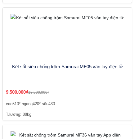
Két sắt siêu chống trộm Samurai MF05 vân tay điện tử
9.500.000₫
13.500.000₫
cao510* ngang420* sâu430
T.lượng: 88kg