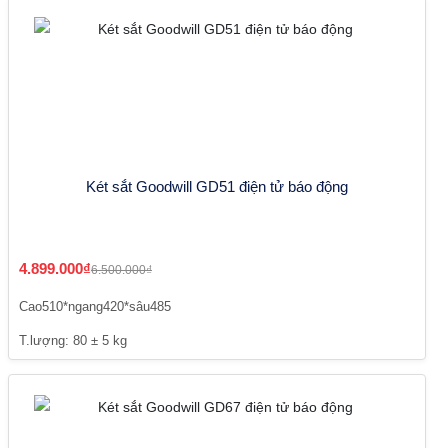
Két sắt Goodwill GD51 điện tử báo động
4.899.000₫
6.500.000₫
Cao510*ngang420*sâu485
T.lượng: 80 ± 5 kg