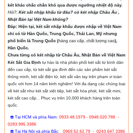
két khác chắc chắn khó qua được ngưỡng nhiệt độ này
.
Hỏi?:
Két sắt nhập khẩu từ đâu? có két nhập Châu Âu ,
Nhật Bản tại Việt Nam không?
Đáp: Hiện tại, két sắt nhập khẩu được nhập về Việt Nam
chỉ có từ Hàn Quốc, Trung Quốc, Thái Lan, Mỹ nhưng
phổ biến là Trung Quốc (
hàng cao cấp, chất lượng cao
),
Hàn Quốc.
Chưa từng có két nhập từ Châu Âu, Nhật Bản về Việt Nam
Két Sắt Gia Định
tự hào là nhà phân phối két sắt từ bình dân
đến cao cấp, từ két sắt gia đình đến các sản phẩm két sắt
thông minh, két sắt điện tử, két sắt vân tay trên phạm vi toàn
quốc với hơn 14 năm kinh nghiệm! Với đa dạng các chủng loại
về két sắt như két sắt việt tiệp, két sắt hòa phát, két sắt mini,
két sắt cao cấp... Phục vụ trên 10,000 khách hàng trên toàn
quốc.
☎️ Tại HCM và phía Nam
:
0933.48.1979 - 0948.020.788 -
0283.995.3386
☎️ Tại Hà Nội và phía Bắc
:
0969.52.62.79 - 0243.647.3386