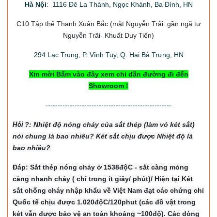
Hà Nội
: 1116 Đê La Thành, Ngọc Khánh, Ba Đình, HN
C10 Tập thể Thanh Xuân Bắc
(mặt Nguyễn Trãi: gần ngã tư
Nguyễn Trãi- Khuất Duy Tiến)
294
Lạc Trung, P. Vĩnh Tuy, Q. Hai Bà Trưng, HN
Xin mời Bấm vào đây xem chỉ dẫn đường đi đến
Showroom !
----------------------------------------------------
Hỏi
?: Nhiệt độ nón
g chảy của sắt thép (làm vỏ két sắt)
nói chung là bao nhiêu? Két sắt chịu được Nhiệt độ là
bao nhiêu?
Đáp: Sắt thép nóng chảy ở 1538độC - sắt càng mỏng
càng nhanh chảy ( chỉ trong ít giây/ phút)/ Hiện tại Két
sắt chống cháy nhập khẩu về Việt Nam đạt các chứng chỉ
Quốc tế chịu được 1.020độC/120phut (các đồ vật trong
két vẫn được bảo vệ an toàn khoảng ~100độ). Các dòng