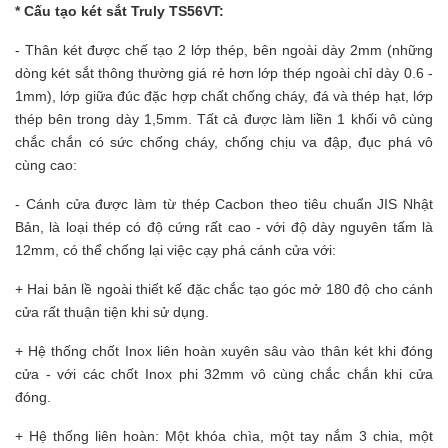
* Cấu tạo két sắt Truly TS56VT:
- Thân két được chế tạo 2 lớp thép, bên ngoài dày 2mm (những
dòng két sắt thông thường giá rẻ hơn lớp thép ngoài chỉ dày 0.6 -
1mm), lớp giữa đúc đặc hợp chất chống cháy, đá và thép hạt, lớp
thép bên trong dày 1,5mm. Tất cả được làm liền 1 khối vô cùng
chắc chắn có sức chống cháy, chống chịu va đập, đục phá vô
cùng cao:
- Cánh cửa được làm từ thép Cacbon theo tiêu chuẩn JIS Nhật
Bản, là loại thép có độ cứng rất cao - với độ dày nguyên tấm là
12mm, có thể chống lại việc cạy phá cánh cửa với:
+ Hai bản lề ngoài thiết kế đặc chắc tạo góc mở 180 độ cho cánh
cửa rất thuận tiện khi sử dụng.
+ Hệ thống chốt Inox liên hoàn xuyên sâu vào thân két khi đóng
cửa - với các chốt Inox phi 32mm vô cùng chắc ch
ắn khi cửa
đóng.
+ Hệ thống liên hoàn: Một khóa chìa, một tay nắm 3 chia, một