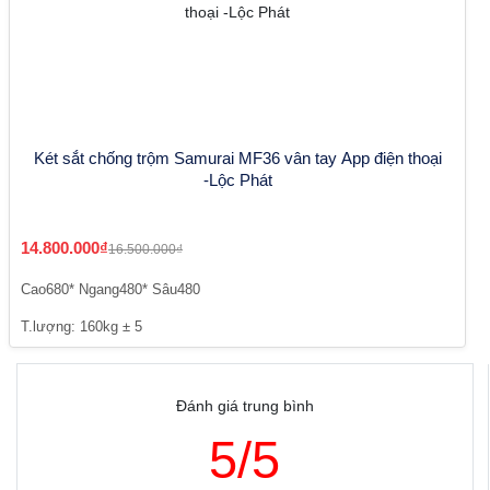
Két sắt chống trộm Samurai MF36 vân tay App điện thoại
-Lộc Phát
14.800.000₫
16.500.000₫
Cao680* Ngang480* Sâu480
T.lượng: 160kg ± 5
Đánh giá trung bình
5/5