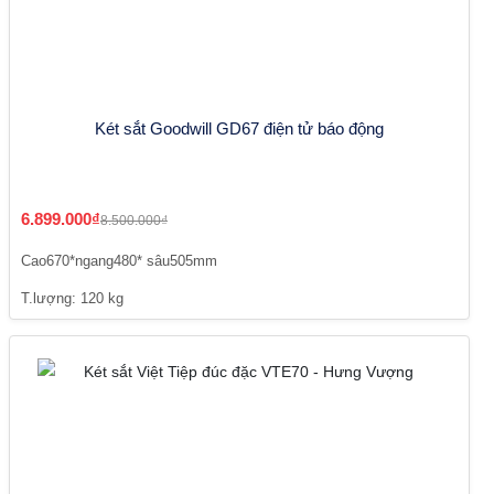
Két sắt Goodwill GD67 điện tử báo động
6.899.000₫
8.500.000₫
Cao670*ngang480* sâu505mm
T.lượng: 120 kg