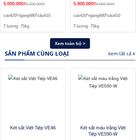
5.000.000₫
5.900.000₫
6.200.000₫
8.000.000₫
cao420*ngang480*sâu410
cao420*ngang480*sâu410
T.lượng: 75kg
T.lượng: 75kg
Xem toàn bộ
SẢN PHẨM CÙNG LOẠI
Xem tất cả
Két sắt Việt Tiệp VE46
Két sắt màu trắng Việt
Tiệp VE590-W