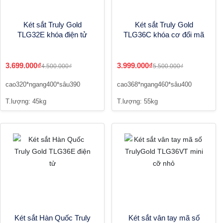
Két sắt Truly Gold
Két sắt Truly Gold
TLG32E khóa điện tử
TLG36C khóa cơ đổi mã
3.699.000₫
3.999.000₫
4.500.000₫
5.500.000₫
cao320*ngang400*sâu390
cao368*ngang460*sâu400
T.lượng: 45kg
T.lượng: 55kg
Két sắt Hàn Quốc Truly
Két sắt vân tay mã số