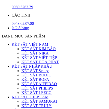
0969.5262.79
CÁC TỈNH
0948.02.07.88
0
Giỏ hàng
DANH MỤC SẢN PHẨM
KÉT SẮT VIỆT NAM
KÉT SẮT KIM BẢO
KÉT SẮT NIKA
KÉT SẮT VIỆT TIỆP
KÉT SẮT HOÀ PHÁT
KÉT SẮT NHẬP KHẨU
KÉT SẮT Sentry
KÉT SẮT BOOIL
KÉT SẮT BOFA
KÉT SẮT AIFEIBAO
KÉT SẮT PHILIPS
KÉT SẮT LEECO
KÉT SẮT THÉP TẤM
KÉT SẮT SAMURAI
KÉT SẮT TRULY