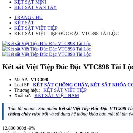
KÉT SẮT MINI
KÉT SẮT VÂN TAY
TRANG CHỦ
KÉT SẮT
KÉT SẮT VIỆT TIỆP
KÉT SẮT VIỆT TIỆP ĐÚC ĐẶC VTC898 TÀI LỘC
Két sắt Việt Tiệp Đúc Đặc VTC898 Tài Lộ
Mã SP:
VTC898
Loại SP:
KÉT SẮT CHỐNG CHÁY
,
KÉT SẮT KHÓA C
Thương hiệu:
KÉT SẮT VIỆT TIỆP
Xuất xứ:
KÉT SẮT VIỆT NAM
Tóm tắt nhanh: Sản phẩm
Két sắt Việt Tiệp Đúc Đặc VTC898 Tà
chống cháy
vượt trội và sử dụng hệ thống khóa bảo mật tối tân (
v
12.800.000₫
-9%