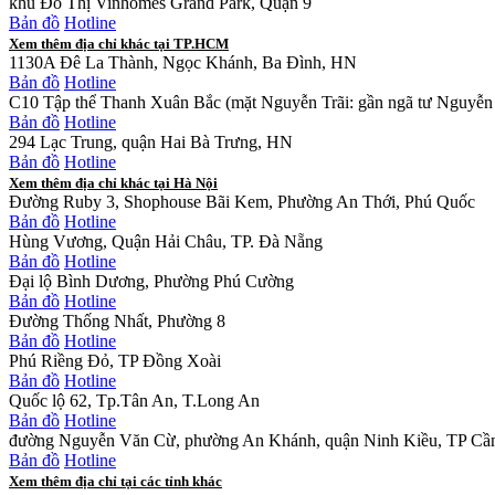
khu Đô Thị Vinhomes Grand Park, Quận 9
Bản đồ
Hotline
Xem thêm địa chỉ khác tại TP.HCM
1130A Đê La Thành, Ngọc Khánh, Ba Đình, HN
Bản đồ
Hotline
C10 Tập thể Thanh Xuân Bắc (mặt Nguyễn Trãi: gần ngã tư Nguyễn 
Bản đồ
Hotline
294 Lạc Trung, quận Hai Bà Trưng, HN
Bản đồ
Hotline
Xem thêm địa chỉ khác tại Hà Nội
Đường Ruby 3, Shophouse Bãi Kem, Phường An Thới, Phú Quốc
Bản đồ
Hotline
Hùng Vương, Quận Hải Châu, TP. Đà Nẵng
Bản đồ
Hotline
Đại lộ Bình Dương, Phường Phú Cường
Bản đồ
Hotline
Đường Thống Nhất, Phường 8
Bản đồ
Hotline
Phú Riềng Đỏ, TP Đồng Xoài
Bản đồ
Hotline
Quốc lộ 62, Tp.Tân An, T.Long An
Bản đồ
Hotline
đường Nguyễn Văn Cừ, phường An Khánh, quận Ninh Kiều, TP Cầ
Bản đồ
Hotline
Xem thêm địa chỉ tại các tỉnh khác