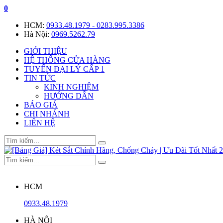
0
HCM:
0933.48.1979 - 0283.995.3386
Hà Nội:
0969.5262.79
GIỚI THIỆU
HỆ THỐNG CỬA HÀNG
TUYỂN ĐẠI LÝ CẤP 1
TIN TỨC
KINH NGHIỆM
HƯỚNG DẪN
BÁO GIÁ
CHI NHÁNH
LIÊN HỆ
HCM
0933.48.1979
HÀ NỘI