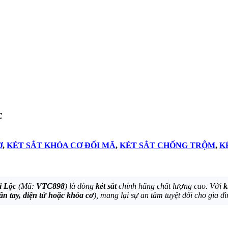
c
Ơ
,
KÉT SẮT KHÓA CƠ ĐỔI MÃ
,
KÉT SẮT CHỐNG TRỘM
,
K
i Lộc
(Mã:
VTC898
) là dòng
két sắt
chính hãng chất lượng cao. Với
k
ân tay, điện tử hoặc khóa cơ
), mang lại sự an tâm tuyệt đối cho gia đ