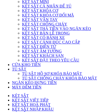
KÉT SẮT MINI
KÉT SẮT CÁ NHÂN ĐỂ TỦ
KÉT SẮT KHÓA CƠ
KÉT SẮT KHÓA CƠ ĐỔI MÃ
KÉT SẮT VÂN TAY
KÉT SẮT CHỐNG CHÁY
KÉT SẮT THẢ TIỀN VÀO NGĂN KÉO
KÉT SẮT BÀN LỀ TRONG
KÉT SẮT CÓ BÁNH XE
KÉT SẮT CÁNH ĐÚC CAO CẤP
KÉT SẮT ĐIỆN TỬ
KÉT SẮT ÂM TƯỜNG
KÉT SẮT KHÁCH SẠN
KÉT SẮT ĐẶT THEO YÊU CẦU
CỬA KHO TIỀN
TỦ SẮT
TỦ SẮT HỒ SƠ KHÓA BẢO MẬT
TỦ SẮT CHỐNG CHÁY KHÓA BẢO MẬT
NGĂN KÉO ĐỰNG TIỀN
MÁY ĐẾM TIỀN
KÉT SẮT
KÉT SẮT VIỆT TIỆP
KÉT SẮT HOÀ PHÁT
KÉT SẮT NHẬP KHẨU