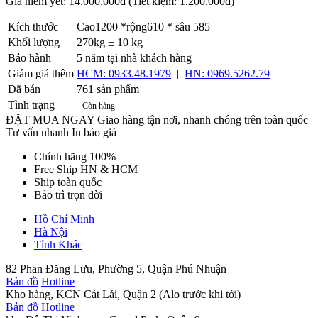
Giá niêm yết:
14.000.000₫
(Tiết kiệm: 1.200.000₫)
Kích thước
Cao1200 *rộng610 * sâu 585
Khối lượng
270kg ± 10 kg
Bảo hành
5 năm tại nhà khách hàng
Giảm giá thêm
HCM: 0933.48.1979
|
HN: 0969.5262.79
Đã bán
761 sản phẩm
Tình trạng
Còn hàng
ĐẶT MUA NGAY
Giao hàng tận nơi, nhanh chóng trên toàn quốc
Tư vấn nhanh
In báo giá
Chính hãng 100%
Free Ship HN & HCM
Ship toàn quốc
Bảo trì trọn đời
Hồ Chí Minh
Hà Nội
Tỉnh Khác
82 Phan Đăng Lưu, Phường 5, Quận Phú Nhuận
Bản đồ
Hotline
Kho hàng, KCN Cát Lái, Quận 2 (Alo trước khi tới)
Bản đồ
Hotline