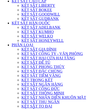
KÉT SẮT CAO CẤP
KÉT SẮT LIBERTY
KÉT SẮT BOKEE
KÉT SẮT GOODWILL
KÉT SẮT GUDBANK
KÉT SẮT HÀN QUỐC
KÉT SẮT ADELBANK
KÉT SẮT KUMHO
KÉT SẮT WELKO
KÉT SẮT HONEYWELL
PHÂN LOẠI
KÉT SẮT GIA ĐÌNH
KÉT SẮT CÔNG TY - VĂN PHÒNG
KÉT SẮT HAI CỬA HAI TẦNG
KÉT SẮT ĐỂ TỦ
KÉT SẮT PHONG THỦY
KÉT SẮT ĐẶC CHỦNG
KÉT SẮT TIỆM VÀNG
KÉT TRONG KÉT
KÉT SẮT NGÂN HÀNG
KÉT SẮT CÔNG ĐỨC
KÉT SẮT THÔNG MINH
KÉT SẮT NHẬN DIỆN KHUÔN MẶT
KÉT SẮT THU NGÂN
KÉT SẮT TO ĐẠI