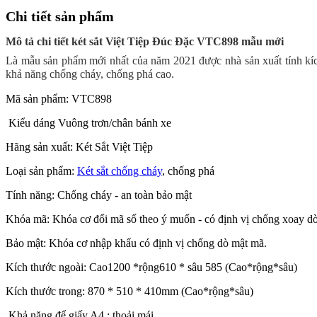
Chi tiết sản phẩm
Mô tả chi tiết két sắt Việt Tiệp Đúc Đặc VTC898 mẫu mới
Là mẫu sản phẩm mới nhất của năm 2021 được nhà sản xuất tính kí
khả năng chống cháy, chống phá cao.
Mã sản phẩm: VTC898
Kiểu dáng Vuông trơn/chân bánh xe
Hãng sản xuất: Két Sắt Việt Tiệp
Loại sản phẩm:
Két sắt chống cháy
, chống phá
Tính năng: Chống cháy - an toàn bảo mật
Khóa mã:
Khóa cơ đổi mã số theo ý muốn
- có định vị chống xoay d
Bảo mật: Khóa cơ nhập khẩu có định vị chống dò mật mã.
Kích thước ngoài: Cao1200 *rộng610 * sâu 585 (Cao*rộng*sâu)
Kích thước trong:
87
0 * 510 * 410mm (Cao*rộng*sâu)
Khả năng để giấy A4 : thoải mái