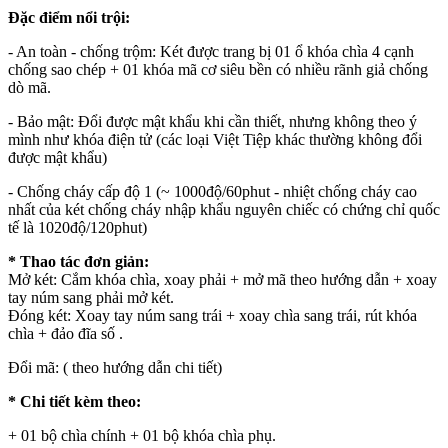
Đặc điểm nổi trội:
- An toàn - chống trộm: Két được trang bị 01 ổ khóa chìa 4 cạnh
chống sao chép + 01 khóa mã cơ siêu bền có nhiều rãnh giả chống
dò mã.
- Bảo mật: Đổi được mật khẩu khi cần thiết, nhưng không theo ý
mình như khóa điện tử (các loại Việt Tiệp khác thường không đổi
được mật khẩu)
- Chống cháy cấp độ 1 (~ 1000độ/60phut - nhiệt chống cháy cao
nhất của két chống cháy nhập khẩu nguyên chiếc có chứng chỉ quốc
tế là 1020độ/120phut)
* Thao tác đơn giản:
Mở két: Cắm khóa chìa, xoay phải + mở mã theo hướng dẫn + xoay
tay núm sang phải mở két.
Đóng két: Xoay tay núm sang trái + xoay chìa sang trái, rút khóa
chìa + đảo đĩa số .
Đổi mã: ( theo hướng dẫn chi tiết)
* Chi tiết kèm theo:
+ 01 bộ chìa chính + 01 bộ khóa chìa phụ.