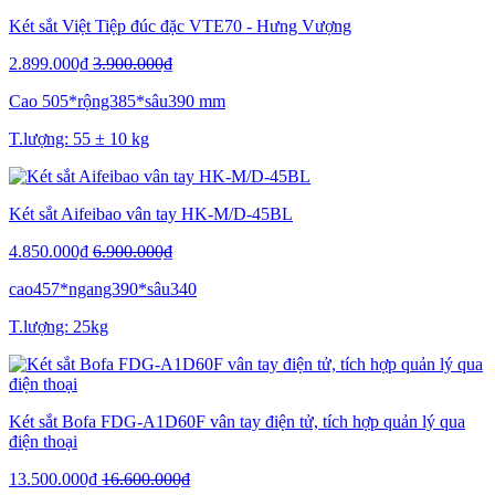
Két sắt Việt Tiệp đúc đặc VTE70 - Hưng Vượng
2.899.000₫
3.900.000₫
Cao 505*rộng385*sâu390 mm
T.lượng: 55 ± 10 kg
Két sắt Aifeibao vân tay HK-M/D-45BL
4.850.000₫
6.900.000₫
cao457*ngang390*sâu340
T.lượng: 25kg
Két sắt Bofa FDG-A1D60F vân tay điện tử, tích hợp quản lý qua
điện thoại
13.500.000₫
16.600.000₫