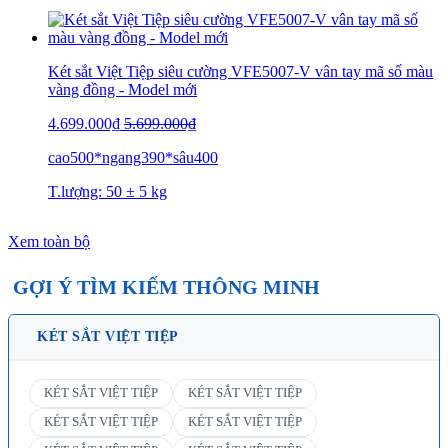
Két sắt Việt Tiệp siêu cường VFE5007-V vân tay mã số màu
vàng đồng - Model mới
4.699.000₫
5.699.000₫
cao500*ngang390*sâu400
T.lượng: 50 ± 5 kg
Xem toàn bộ
GỢI Ý TÌM KIẾM THÔNG MINH
KÉT SẮT VIỆT TIỆP
KÉT SẮT VIỆT TIỆP
KÉT SẮT VIỆT TIỆP
KÉT SẮT VIỆT TIỆP
KÉT SẮT VIỆT TIỆP