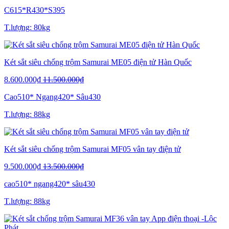
C615*R430*S395
T.lượng: 80kg
Két sắt siêu chống trộm Samurai ME05 điện tử Hàn Quốc
8.600.000₫
11.500.000₫
Cao510* Ngang420* Sâu430
T.lượng: 88kg
Két sắt siêu chống trộm Samurai MF05 vân tay điện tử
9.500.000₫
13.500.000₫
cao510* ngang420* sâu430
T.lượng: 88kg