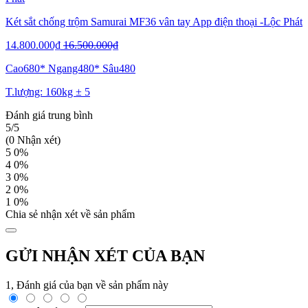
Két sắt chống trộm Samurai MF36 vân tay App điện thoại -Lộc Phát
14.800.000₫
16.500.000₫
Cao680* Ngang480* Sâu480
T.lượng: 160kg ± 5
Đánh giá trung bình
5/5
(0 Nhận xét)
5
0%
4
0%
3
0%
2
0%
1
0%
Chia sẻ nhận xét về sản phẩm
GỬI NHẬN XÉT CỦA BẠN
1, Đánh giá của bạn về sản phẩm này