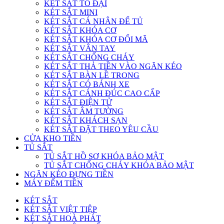
KÉT SẮT TO ĐẠI
KÉT SẮT MINI
KÉT SẮT CÁ NHÂN ĐỂ TỦ
KÉT SẮT KHÓA CƠ
KÉT SẮT KHÓA CƠ ĐỔI MÃ
KÉT SẮT VÂN TAY
KÉT SẮT CHỐNG CHÁY
KÉT SẮT THẢ TIỀN VÀO NGĂN KÉO
KÉT SẮT BÀN LỀ TRONG
KÉT SẮT CÓ BÁNH XE
KÉT SẮT CÁNH ĐÚC CAO CẤP
KÉT SẮT ĐIỆN TỬ
KÉT SẮT ÂM TƯỜNG
KÉT SẮT KHÁCH SẠN
KÉT SẮT ĐẶT THEO YÊU CẦU
CỬA KHO TIỀN
TỦ SẮT
TỦ SẮT HỒ SƠ KHÓA BẢO MẬT
TỦ SẮT CHỐNG CHÁY KHÓA BẢO MẬT
NGĂN KÉO ĐỰNG TIỀN
MÁY ĐẾM TIỀN
KÉT SẮT
KÉT SẮT VIỆT TIỆP
KÉT SẮT HOÀ PHÁT