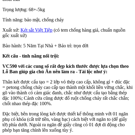
Trọng lượng: 68+-5kg
Tính năng: bảo mật, chống cháy
Xuất xứ:
Két sắt Việt Tiệp
(có tem chống hàng giả, chuẩn nguồn
gốc xuất xứ)
Bào hành: 5 Năm Tại Nhà + Bảo trì: trọn đời
Kết cấu - tính năng nổi trội:
VC590 với các cung số rất đẹp kích thước được lựa chọn theo
Lỗ Ban giúp gia chủ Ăn nên làm ra - Tài lộc như ý:
T
hân két được cấu tạo = 2 lớp vỏ thép cao cấp, không gỉ + đúc đặc
= petong chống cháy cao cấp tạo thành một khối liền vững chắc, khi
gõ vào thành có cảm giác đanh, chắc như được cấu tạo bằng thép
đặc 100%; Cánh cửa cũng được đổ ruột chống cháy rất chắc chắn;
chốt nhao thép đặc 100%.
Đặc biệt, bên trong lòng két được thiết kế thông minh với 01 ngăn
phụ có khóa (cất trữ tiền, vàng bạc) cách biệt với ngăn to (để giấy
tờ) phía dưới. Ngoài ra ngăn đề giấy cũng có 01 đợt di động cho
phép bạn tăng chỉnh lên xuống tùy ý.