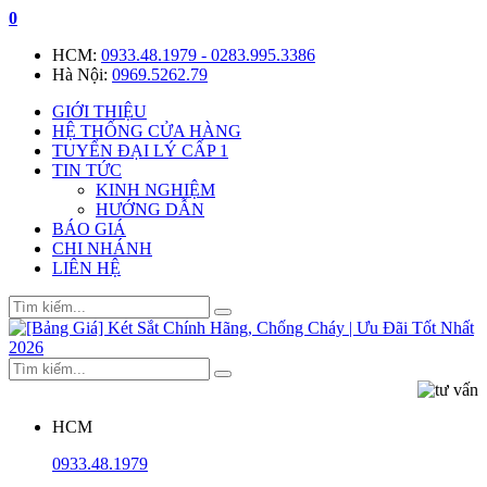
0
HCM:
0933.48.1979 - 0283.995.3386
Hà Nội:
0969.5262.79
GIỚI THIỆU
HỆ THỐNG CỬA HÀNG
TUYỂN ĐẠI LÝ CẤP 1
TIN TỨC
KINH NGHIỆM
HƯỚNG DẪN
BÁO GIÁ
CHI NHÁNH
LIÊN HỆ
HCM
0933.48.1979