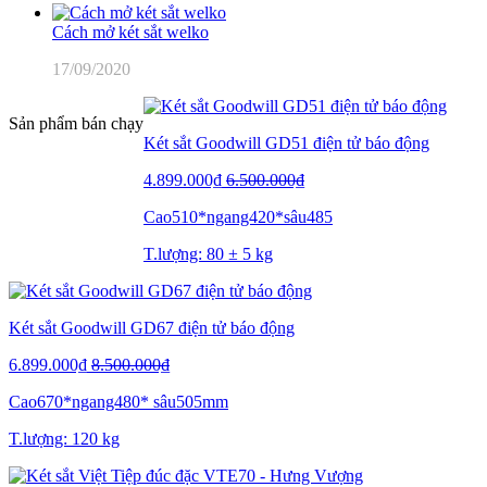
Cách mở két sắt welko
17/09/2020
Sản phẩm bán chạy
Két sắt Goodwill GD51 điện tử báo động
4.899.000₫
6.500.000₫
Cao510*ngang420*sâu485
T.lượng: 80 ± 5 kg
Két sắt Goodwill GD67 điện tử báo động
6.899.000₫
8.500.000₫
Cao670*ngang480* sâu505mm
T.lượng: 120 kg