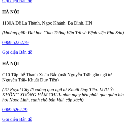
Gọi điện
Bản đồ
HÀ NỘI
1130A Đê La Thành, Ngọc Khánh, Ba Đình, HN
(khoảng giữa Đại học Giao Thông Vận Tải và Bệnh viện Phụ Sản)
0969.52.62.79
Gọi điện
Bản đồ
HÀ NỘI
C10 Tập thể Thanh Xuân Bắc (mặt Nguyễn Trãi: gần ngã tư
Nguyễn Trãi- Khuất Duy Tiến)
(Từ Royal City đi xuống qua ngã tư Khuất Duy Tiến- LƯU Ý:
KHÔNG XUỐNG HẦM CHUI- nhìn ngay bên phải, qua quán bia
hơi Ngọc Linh, cạnh chỗ bán Vali, cặp xách)
0969.5262.79
Gọi điện
Bản đồ