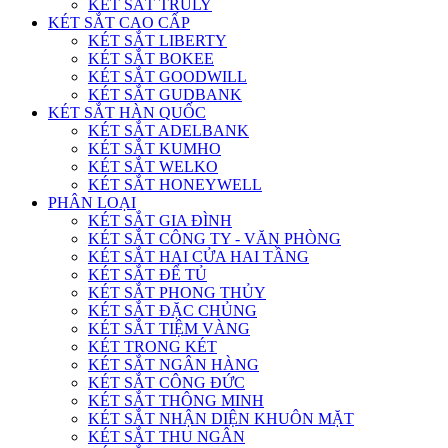
KÉT SẮT TRULY
KÉT SẮT CAO CẤP
KÉT SẮT LIBERTY
KÉT SẮT BOKEE
KÉT SẮT GOODWILL
KÉT SẮT GUDBANK
KÉT SẮT HÀN QUỐC
KÉT SẮT ADELBANK
KÉT SẮT KUMHO
KÉT SẮT WELKO
KÉT SẮT HONEYWELL
PHÂN LOẠI
KÉT SẮT GIA ĐÌNH
KÉT SẮT CÔNG TY - VĂN PHÒNG
KÉT SẮT HAI CỬA HAI TẦNG
KÉT SẮT ĐỂ TỦ
KÉT SẮT PHONG THỦY
KÉT SẮT ĐẶC CHỦNG
KÉT SẮT TIỆM VÀNG
KÉT TRONG KÉT
KÉT SẮT NGÂN HÀNG
KÉT SẮT CÔNG ĐỨC
KÉT SẮT THÔNG MINH
KÉT SẮT NHẬN DIỆN KHUÔN MẶT
KÉT SẮT THU NGÂN