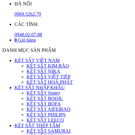
HÀ NỘI
0969.5262.79
CÁC TỈNH
0948.02.07.88
0
Giỏ hàng
DANH MỤC SẢN PHẨM
KÉT SẮT VIỆT NAM
KÉT SẮT KIM BẢO
KÉT SẮT NIKA
KÉT SẮT VIỆT TIỆP
KÉT SẮT HOÀ PHÁT
KÉT SẮT NHẬP KHẨU
KÉT SẮT Sentry
KÉT SẮT BOOIL
KÉT SẮT BOFA
KÉT SẮT AIFEIBAO
KÉT SẮT PHILIPS
KÉT SẮT LEECO
KÉT SẮT THÉP TẤM
KÉT SẮT SAMURAI