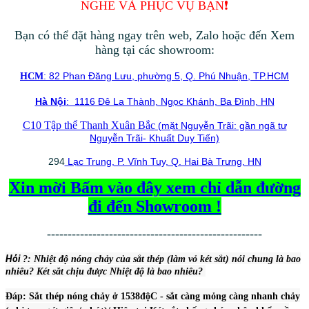
NGHE VÀ PHỤC VỤ BẠN❗️
Bạn có thể đặt hàng ngay trên web, Zalo hoặc đến Xem
hàng tại các showroom:
: 82 Phan Đăng Lưu, phường 5, Q. Phú Nhuận, TP.HCM
HCM
Hà Nội
: 1116 Đê La Thành, Ngọc Khánh, Ba Đình, HN
C10 Tập thể Thanh Xuân Bắc
(mặt Nguyễn Trãi: gần ngã tư
Nguyễn Trãi- Khuất Duy Tiến)
294
Lạc Trung, P. Vĩnh Tuy, Q. Hai Bà Trưng, HN
Xin mời Bấm vào đây xem chỉ dẫn đường
đi đến Showroom !
----------------------------------------------------
Hỏi
?: Nhiệt độ nón
g chảy của sắt thép (làm vỏ két sắt) nói chung là bao
nhiêu? Két sắt chịu được Nhiệt độ là bao nhiêu?
Đáp: Sắt thép nóng chảy ở 1538độC - sắt càng mỏng càng nhanh chảy