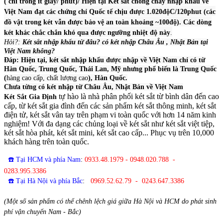
( chỉ trong ít giây/ phút)/ Hiện tại Két sắt chống cháy nhập khẩu về
Việt Nam đạt các chứng chỉ Quốc tế chịu được 1.020độC/120phut (các
đồ vật trong két vẫn được bảo vệ an toàn khoảng ~100độ). Các dòng
két khác chắc chắn khó qua được ngưỡng nhiệt độ này
.
Hỏi?:
Két sắt nhập khẩu từ đâu? có két nhập Châu Âu , Nhật Bản tại
Việt Nam không?
Đáp: Hiện tại, két sắt nhập khẩu được nhập về Việt Nam chỉ có từ
Hàn Quốc, Trung Quốc, Thái Lan, Mỹ nhưng phổ biến là Trung Quốc
(
hàng cao cấp, chất lượng cao
), Hàn Quốc.
Chưa từng có két nhập từ Châu Âu, Nhật Bản về Việt Nam
tự hào là nhà phân phối két sắt từ bình dân đến cao
Két Sắt Gia Định
cấp, từ két sắt gia đình đến các sản phẩm két sắt thông minh, két sắt
điện tử, két sắt vân tay trên phạm vi toàn quốc với hơn 14 năm kinh
nghiệm! Với đa dạng các chủng loại về két sắt như két sắt việt tiệp,
két sắt hòa phát, két sắt mini, két sắt cao cấp... Phục vụ trên 10,000
khách hàng trên toàn quốc.
☎️ Tại HCM và phía Nam
:
0933.48.1979 - 0948.020.788 -
0283.995.3386
☎️ Tại Hà Nội và phía Bắc
:
0969.52.62.79 - 0243.647.3386
(Một số sản phẩm có thể chênh lệch giá giữa Hà Nội và HCM do phát sinh
phí vận chuyển Nam - Bắc)