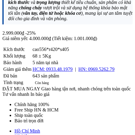
kích thước
và
trọng lượng
thiết kế tiêu chuẩn, sản phẩm có khả
năng
chống cháy
vượt trội và sử dụng hệ thống khóa bảo mật
tối tân (
vân tay, điện tử hoặc khóa cơ
), mang lại sự an tâm tuyệt
đối cho gia đình và văn phòng.
2.999.000₫
-25%
Giá niêm yết:
4.000.000₫
(Tiết kiệm: 1.001.000₫)
Kích thước
cao556*r420*s405
Khối lượng
68 ± 5Kg
Bảo hành
5 năm tại nhà
Giảm giá thêm
HCM: 0933.48.1979
|
HN: 0969.5262.79
Đã bán
643 sản phẩm
Tình trạng
Còn hàng
ĐẶT MUA NGAY
Giao hàng tận nơi, nhanh chóng trên toàn quốc
Tư vấn nhanh
In báo giá
Chính hãng 100%
Free Ship HN & HCM
Ship toàn quốc
Bảo trì trọn đời
Hồ Chí Minh