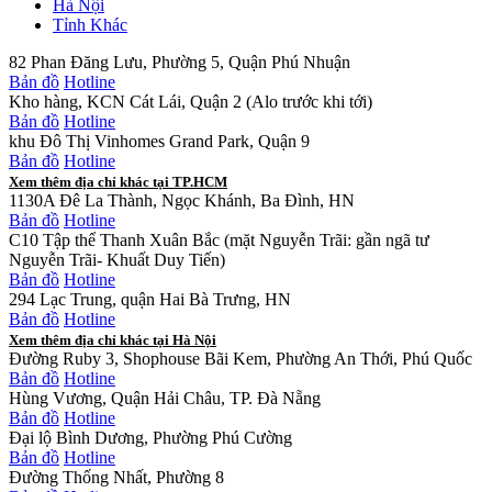
Hà Nội
Tỉnh Khác
82 Phan Đăng Lưu, Phường 5, Quận Phú Nhuận
Bản đồ
Hotline
Kho hàng, KCN Cát Lái, Quận 2 (Alo trước khi tới)
Bản đồ
Hotline
khu Đô Thị Vinhomes Grand Park, Quận 9
Bản đồ
Hotline
Xem thêm địa chỉ khác tại TP.HCM
1130A Đê La Thành, Ngọc Khánh, Ba Đình, HN
Bản đồ
Hotline
C10 Tập thể Thanh Xuân Bắc (mặt Nguyễn Trãi: gần ngã tư
Nguyễn Trãi- Khuất Duy Tiến)
Bản đồ
Hotline
294 Lạc Trung, quận Hai Bà Trưng, HN
Bản đồ
Hotline
Xem thêm địa chỉ khác tại Hà Nội
Đường Ruby 3, Shophouse Bãi Kem, Phường An Thới, Phú Quốc
Bản đồ
Hotline
Hùng Vương, Quận Hải Châu, TP. Đà Nẵng
Bản đồ
Hotline
Đại lộ Bình Dương, Phường Phú Cường
Bản đồ
Hotline
Đường Thống Nhất, Phường 8