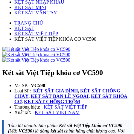
KÉT SẮT NHẬP KHẨU
KÉT SẮT MINI
KÉT SẮT VÂN TAY
TRANG CHỦ
KÉT SẮT
KÉT SẮT VIỆT TIỆP
KÉT SẮT VIỆT TIỆP KHÓA CƠ VC590
Két sắt Việt Tiệp khóa cơ VC590
Mã SP:
VC590
Loại SP:
KÉT SẮT GIA ĐÌNH
,
KÉT SẮT CHỐNG
CHÁY
,
KÉT SẮT BÀN LỀ NGOÀI
,
KÉT SẮT KHÓA
CƠ
,
KÉT SẮT CHỐNG TRỘM
Thương hiệu:
KÉT SẮT VIỆT TIỆP
Xuất xứ:
KÉT SẮT VIỆT NAM
Tóm tắt nhanh: Sản phẩm
Két sắt Việt Tiệp khóa cơ VC590
(Mã:
VC590
) là dòng
két sắt
chính hãng chất lượng cao. Với