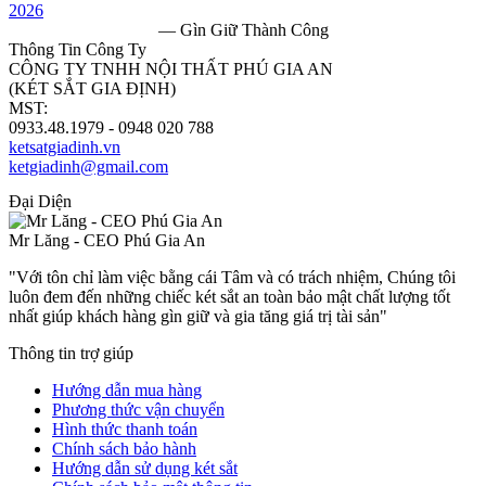
— Gìn Giữ Thành Công
Thông Tin Công Ty
CÔNG TY TNHH NỘI THẤT PHÚ GIA AN
(KÉT SẮT GIA ĐỊNH)
MST:
0313182157
0933.48.1979 - 0948 020 788
ketsatgiadinh.vn
ketgiadinh@gmail.com
Đại Diện
Mr Lăng - CEO Phú Gia An
"Với tôn chỉ làm việc bằng cái Tâm và có trách nhiệm, Chúng tôi
luôn đem đến những chiếc két sắt an toàn bảo mật chất lượng tốt
nhất giúp khách hàng gìn giữ và gia tăng giá trị tài sản"
Thông tin trợ giúp
Hướng dẫn mua hàng
Phương thức vận chuyển
Hình thức thanh toán
Chính sách bảo hành
Hướng dẫn sử dụng két sắt