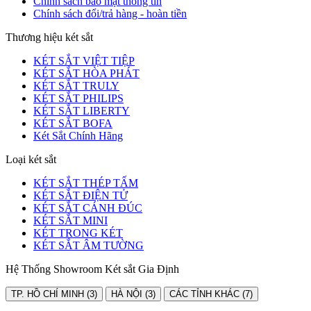
Chính sách bảo mật thông tin
Chính sách đổi/trả hàng - hoàn tiền
Thương hiệu két sắt
KÉT SẮT VIỆT TIỆP
KÉT SẮT HÒA PHÁT
KÉT SẮT TRULY
KÉT SẮT PHILIPS
KÉT SẮT LIBERTY
KÉT SẮT BOFA
Két Sắt Chính Hãng
Loại két sắt
KÉT SẮT THÉP TẤM
KÉT SẮT ĐIỆN TỬ
KÉT SẮT CÁNH ĐÚC
KÉT SẮT MINI
KÉT TRONG KÉT
KÉT SẮT ÂM TƯỜNG
Hệ Thống Showroom Két sắt Gia Định
TP. HỒ CHÍ MINH (3)
HÀ NỘI (3)
CÁC TỈNH KHÁC (7)