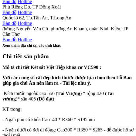
Bản đồ
Hotline
Phú Riềng Đỏ, TP Đồng Xoài
Bản đồ
Hotline
Quốc lộ 62, Tp.Tân An, T.Long An
Bản đồ
Hotline
đường Nguyễn Văn Cừ, phường An Khánh, quận Ninh Kiều, TP
Cần Thơ
Bản đồ
Hotline
Xem thêm địa chỉ tại các tỉnh khác
Chi tiết sản phẩm
Mô tả chi tiết Két sắt Việt Tiệp khóa cơ VC590 :
Với các cung số rất đẹp kích thước được lựa chọn theo Lỗ Ban
giúp gia chủ Ăn nên làm ra - Tài lộc như ý.
Kích thước ngoài: cao 556 (
Tài Vượng
) * rộng 420 (
Tài
vượng
)* sâu 405
(Đỗ đạt
)
KT trong:
- Ngăn phụ có khóa Cao140 * R360 * S195mm
- Ngăn dưới có đợt di động: Cao300 * R350 * S265 - để được hồ sơ
thoải mái