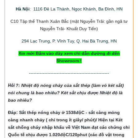
Hà Nội
: 1116 Đê La Thành, Ngọc Khánh, Ba Đình, HN
C10 Tập thể Thanh Xuân Bắc
(mặt Nguyễn Trãi: gần ngã tư
Nguyễn Trãi- Khuất Duy Tiến)
294
Lạc Trung, P. Vĩnh Tuy, Q. Hai Bà Trưng, HN
Xin mời Bấm vào đây xem chỉ dẫn đường đi đến
Showroom !
----------------------------------------------------
Hỏi
?: Nhiệt độ nón
g chảy của sắt thép (làm vỏ két sắt)
nói chung là bao nhiêu? Két sắt chịu được Nhiệt độ là
bao nhiêu?
Đáp: Sắt thép nóng chảy ở 1538độC - sắt càng mỏng
càng nhanh chảy ( chỉ trong ít giây/ phút)/ Hiện tại Két
sắt chống cháy nhập khẩu về Việt Nam đạt các chứng chỉ
Quốc tế chịu được 1.020độC/120phut (các đồ vật trong