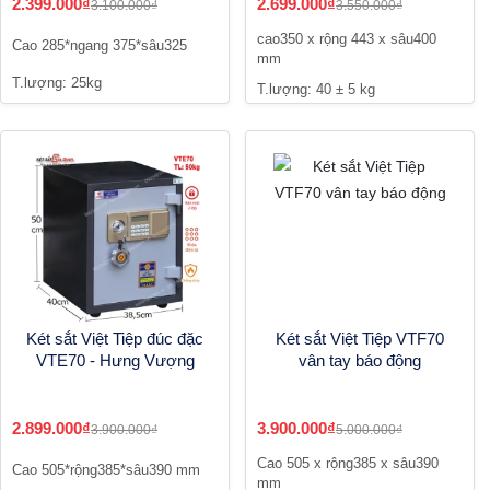
2.399.000₫
2.699.000₫
3.100.000₫
3.550.000₫
cao350 x rộng 443 x sâu400
Cao 285*ngang 375*sâu325
mm
T.lượng: 25kg
T.lượng: 40 ± 5 kg
Két sắt Việt Tiệp đúc đặc
Két sắt Việt Tiệp VTF70
VTE70 - Hưng Vượng
vân tay báo động
2.899.000₫
3.900.000₫
3.900.000₫
5.000.000₫
Cao 505 x rộng385 x sâu390
Cao 505*rộng385*sâu390 mm
mm