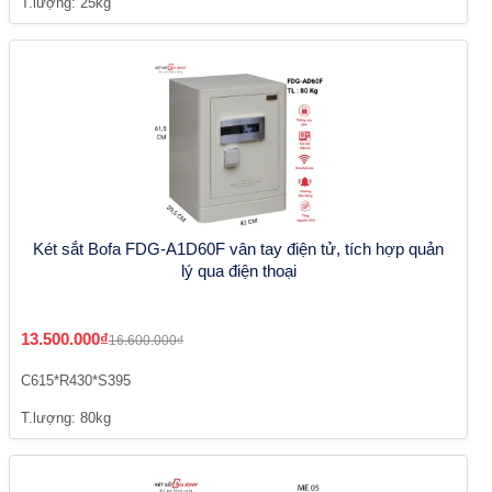
T.lượng: 25kg
Két sắt Bofa FDG-A1D60F vân tay điện tử, tích hợp quản
lý qua điện thoại
13.500.000₫
16.600.000₫
C615*R430*S395
T.lượng: 80kg