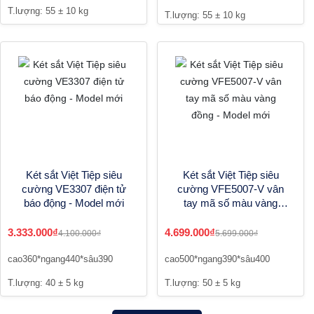
T.lượng: 55 ± 10 kg
T.lượng: 55 ± 10 kg
Két sắt Việt Tiệp siêu
Két sắt Việt Tiệp siêu
cường VE3307 điện tử
cường VFE5007-V vân
báo động - Model mới
tay mã số màu vàng
đồng - Model mới
3.333.000₫
4.699.000₫
4.100.000₫
5.699.000₫
cao360*ngang440*sâu390
cao500*ngang390*sâu400
T.lượng: 40 ± 5 kg
T.lượng: 50 ± 5 kg