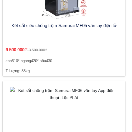
Két sắt siêu chống trộm Samurai MF05 vân tay điện tử
9.500.000₫
13.500.000₫
cao510* ngang420* sâu430
T.lượng: 88kg