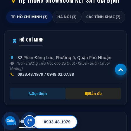
HỆ THỐNG SHOWROOM KÉT SẮT GIA ĐỊNH
TP. HỒ CHÍ MINH (3)
HÀ NỘI (3)
CÁC TỈNH KHÁC (7)
HỒ CHÍ MINH
82 Phan Đăng Lưu, Phường 5, Quận Phú Nhuận
(Gần Trường Tiểu Học Cao Bá Quát - Kế bên quán Chuối
Nướng)
0933.48.1979
/
0948.02.07.88
Gọi điện
Bản đồ
HỒ CHÍ MINH
0933.48.1979