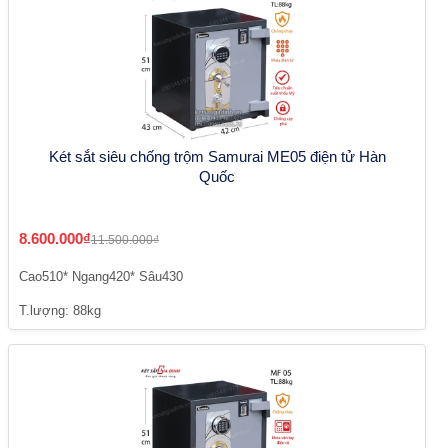
Két sắt siêu chống trộm Samurai ME05 điện tử Hàn
Quốc
8.600.000₫
11.500.000₫
Cao510* Ngang420* Sâu430
T.lượng: 88kg