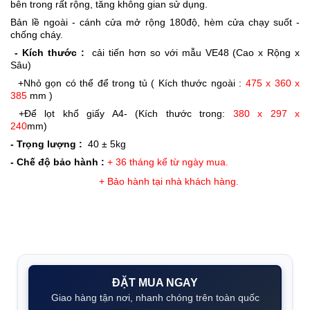
bên trong rất rộng, tăng không gian sử dụng.
Bản lề ngoài - cánh cửa mở rộng 180độ, hèm cửa chạy suốt -
chống cháy.
- Kích thước :
cải tiến hơn so với mẫu VE48 (Cao x Rộng x
Sâu)
+Nhỏ gọn có thể để trong tủ ( Kích thước ngoài :
475 x 360 x
385
mm
)
+Để lọt khổ giấy A4- (Kích thước trong:
380 x 297 x
240
mm)
- Trọng lượng :
40 ± 5kg
- Chế độ bảo hành :
+ 36 tháng kể từ ngày mua.
+ Bảo hành tại nhà khách hàng.
ĐẶT MUA NGAY
Giao hàng tận nơi, nhanh chóng trên toàn quốc