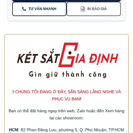
TƯ VẤN NHANH
IN BÁO GIÁ
❗️ CHÚNG TÔI ĐANG Ở ĐÂY, SẴN SÀNG LẮNG NGHE VÀ
PHỤC VỤ BẠN❗️
Bạn có thể đặt hàng ngay trên web, Zalo hoặc đến Xem hàng
tại các showroom:
HCM
: 82 Phan Đăng Lưu, phường 5, Q. Phú Nhuận, TP.HCM