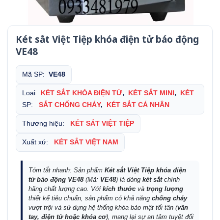
Két sắt Việt Tiệp khóa điện tử báo động
VE48
Mã SP:
VE48
Loại
KÉT SẮT KHÓA ĐIỆN TỬ
,
KÉT SẮT MINI
,
KÉT
SP:
SẮT CHỐNG CHÁY
,
KÉT SẮT CÁ NHÂN
Thương hiệu:
KÉT SẮT VIỆT TIỆP
Xuất xứ:
KÉT SẮT VIỆT NAM
Tóm tắt nhanh: Sản phẩm
Két sắt Việt Tiệp khóa điện
tử báo động VE48
(Mã:
VE48
) là dòng
két sắt
chính
hãng chất lượng cao. Với
kích thước
và
trọng lượng
thiết kế tiêu chuẩn, sản phẩm có khả năng
chống cháy
vượt trội và sử dụng hệ thống khóa bảo mật tối tân (
vân
tay, điện tử hoặc khóa cơ
), mang lại sự an tâm tuyệt đối