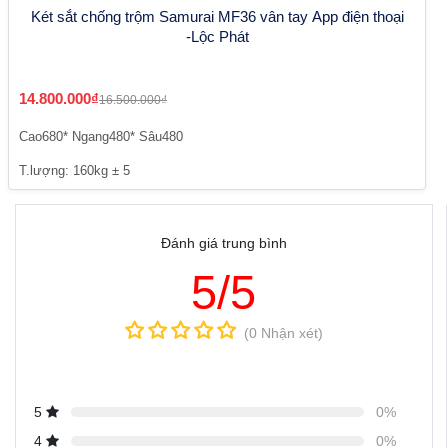
Két sắt chống trộm Samurai MF36 vân tay App điện thoại
-Lộc Phát
14.800.000₫
16.500.000₫
Cao680* Ngang480* Sâu480
T.lượng: 160kg ± 5
Đánh giá trung bình
5/5
(0 Nhận xét)
5
0%
4
0%