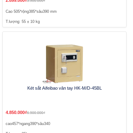
2.899.000₫
3.900.000₫
Cao 505*rộng385*sâu390 mm
T.lượng: 55 ± 10 kg
Két sắt Aifeibao vân tay HK-M/D-45BL
4.850.000₫
6.900.000₫
cao457*ngang390*sâu340