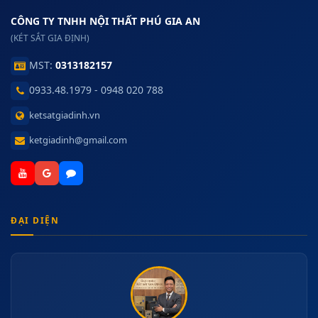
CÔNG TY TNHH NỘI THẤT PHÚ GIA AN
(KÉT SẮT GIA ĐỊNH)
MST:
0313182157
0933.48.1979 - 0948 020 788
ketsatgiadinh.vn
ketgiadinh@gmail.com
ĐẠI DIỆN