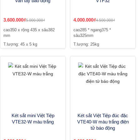
vân tay báo động
VTF32
3.600.000₫
4.000.000₫
5.000.000₫
4.500.000₫
cao350 x rộng 435 x sâu382
cao285 * ngang375 *
mm
sâu325mm
T.lượng: 45 ± 5 kg
T.lượng: 25kg
Két sắt mini Việt Tiệp
Két sắt Việt Tiệp đúc đặc
VTE32-W màu trắng
VTE40-W màu trắng điện
tử báo động