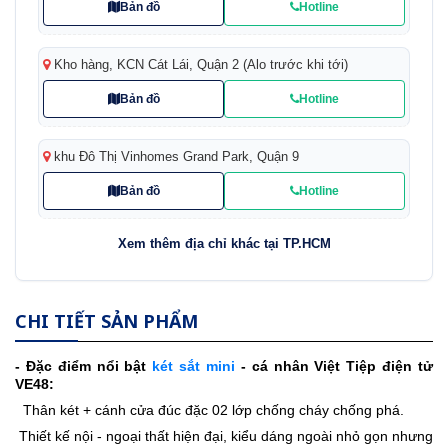
Bản đồ
Hotline
Kho hàng, KCN Cát Lái, Quận 2 (Alo trước khi tới)
Bản đồ
Hotline
khu Đô Thị Vinhomes Grand Park, Quận 9
Bản đồ
Hotline
Xem thêm địa chỉ khác tại TP.HCM
CHI TIẾT SẢN PHẨM
- Đặc điểm nổi bật
két sắt mini
- cá nhân Việt Tiệp điện tử
VE48:
Thân két + cánh cửa đúc đặc 02 lớp chống cháy chống phá.
Thiết kế nội - ngoại thất hiện đại, kiểu dáng ngoài nhỏ gọn nhưng