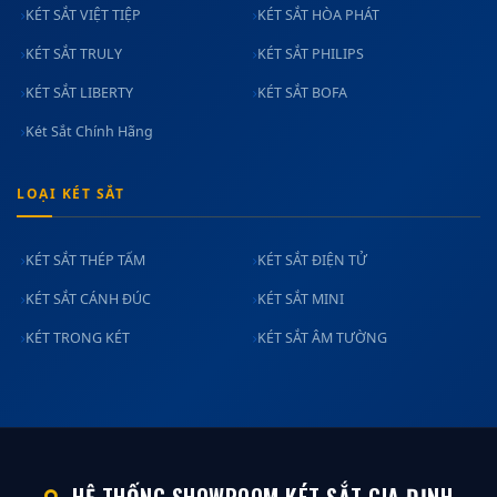
KÉT SẮT VIỆT TIỆP
KÉT SẮT HÒA PHÁT
KÉT SẮT TRULY
KÉT SẮT PHILIPS
KÉT SẮT LIBERTY
KÉT SẮT BOFA
Két Sắt Chính Hãng
LOẠI KÉT SẮT
KÉT SẮT THÉP TẤM
KÉT SẮT ĐIỆN TỬ
KÉT SẮT CÁNH ĐÚC
KÉT SẮT MINI
KÉT TRONG KÉT
KÉT SẮT ÂM TƯỜNG