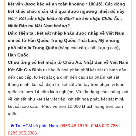
két vẫn được bảo vệ an toàn khoảng ~100độ). Các dòng
két khác chắc chắn khó qua được ngưỡng nhiệt độ này
.
Hỏi?:
Két sắt nhập khẩu từ đâu? có két nhập Châu Âu ,
Nhật Bản tại Việt Nam không?
Đáp: Hiện tại, két sắt nhập khẩu được nhập về Việt Nam
chỉ có từ Hàn Quốc, Trung Quốc, Thái Lan, Mỹ nhưng
phổ biến là Trung Quốc (
hàng cao cấp, chất lượng cao
),
Hàn Quốc.
Chưa từng có két nhập từ Châu Âu, Nhật Bản về Việt Nam
Két Sắt Gia Định
tự hào là nhà phân phối két sắt từ bình dân
đến cao cấp, từ két sắt gia đình đến các sản phẩm két sắt
thông minh, két sắt điện tử, két sắt vân tay trên phạm vi toàn
quốc với hơn 14 năm kinh nghiệm! Với đa dạng các chủng loại
về két sắt như két sắt việt tiệp, két sắt hòa phát, két sắt mini,
két sắt cao cấp... Phục vụ trên 10,000 khách hàng trên toàn
quốc.
☎️ Tại HCM và phía Nam
:
0933.48.1979 - 0948.020.788 -
0283.995.3386