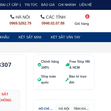
ĐẠI LÝ CẤP 1
TIN TỨC
BÁO GIÁ
CHI NHÁNH
LIÊN HỆ
0
HÀ NỘI
CÁC TỈNH
0969.5262.79
0948.02.07.88
Giỏ hàng
 KHẨU
KÉT SẮT MINI
KÉT SẮT VÂN TAY
Chính hãng
Free Ship HN
3307
100%
& HCM
Ship toàn
Bảo trì trọn
quốc
đời
 SẮT
 CHỐNG
HỒ CHÍ MINH
HÀ NỘI
TỈNH KHÁC