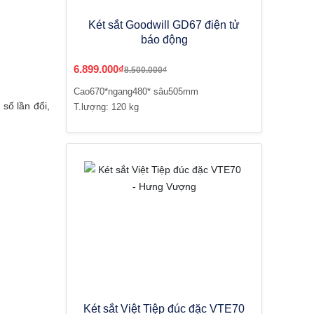
Két sắt Goodwill GD67 điện tử
báo động
6.899.000₫
8.500.000₫
Cao670*ngang480* sâu505mm
số lần đổi,
T.lượng: 120 kg
Két sắt Việt Tiệp đúc đặc VTE70