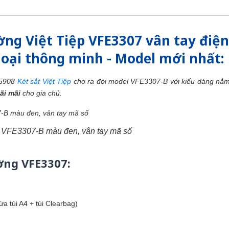
ường Việt Tiệp VFE3307 vân tay điệ
hoại thông minh - Model mới nhất:
E5908
Két sắt Việt Tiệp
cho ra đời model VFE3307-B với kiểu dáng nằ
ãi mãi
cho gia chủ.
ệp VFE3307-B màu đen, vân tay mã số
ờng VFE3307:
a túi A4 + túi Clearbag)