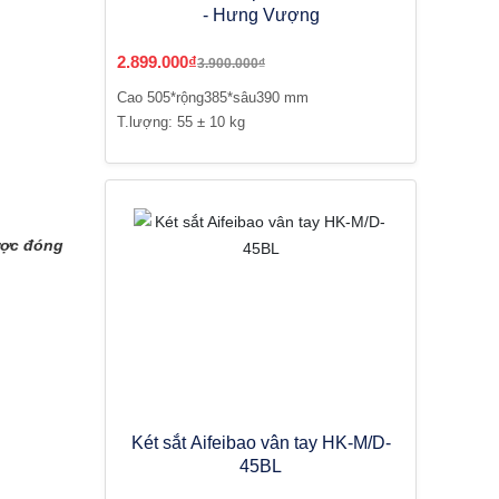
- Hưng Vượng
2.899.000₫
3.900.000₫
Cao 505*rộng385*sâu390 mm
T.lượng: 55 ± 10 kg
ược đóng
Két sắt Aifeibao vân tay HK-M/D-
45BL