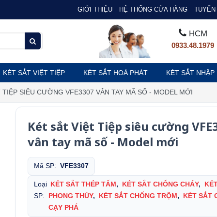
GIỚI THIỆU
HỆ THỐNG CỬA HÀNG
TUYỂN 
HCM
0933.48.1979
KÉT SẮT VIỆT TIỆP
KÉT SẮT HOÀ PHÁT
KÉT SẮT NHẬP
T TIỆP SIÊU CƯỜNG VFE3307 VÂN TAY MÃ SỐ - MODEL MỚI
Két sắt Việt Tiệp siêu cường VFE
vân tay mã số - Model mới
Mã SP:
VFE3307
Loại
KÉT SẮT THÉP TẤM
,
KÉT SẮT CHỐNG CHÁY
,
KÉT
SP:
PHONG THỦY
,
KÉT SẮT CHỐNG TRỘM
,
KÉT SẮT
CẠY PHÁ