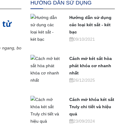
HƯỚNG DẪN SỬ DỤNG
Hướng dẫn sử dụng
n tử
các loại két sắt - két
bạc
09/10/2021
m ngang, bo
Cách mở két sắt hòa
phát khóa cơ nhanh
nhất
26/12/2025
Cách mở khóa két sắt
Truly chi tiết và hiệu
quả
23/09/2024