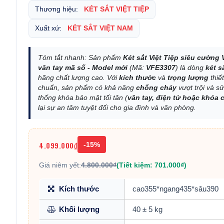
Thương hiệu:
KÉT SẮT VIỆT TIỆP
Xuất xứ:
KÉT SẮT VIỆT NAM
Tóm tắt nhanh: Sản phẩm
Két sắt Việt Tiệp siêu cường
vân tay mã số - Model mới
(Mã:
VFE3307
) là dòng
két s
hãng chất lượng cao. Với
kích thước
và
trọng lượng
thiết
chuẩn, sản phẩm có khả năng
chống cháy
vượt trội và s
thống khóa bảo mật tối tân (
vân tay, điện tử hoặc khóa 
lại sự an tâm tuyệt đối cho gia đình và văn phòng.
4.099.000₫
-15%
Giá niêm yết:
4.800.000₫
(Tiết kiệm: 701.000₫)
Kích thước
cao355*ngang435*sâu390
Khối lượng
40 ± 5 kg