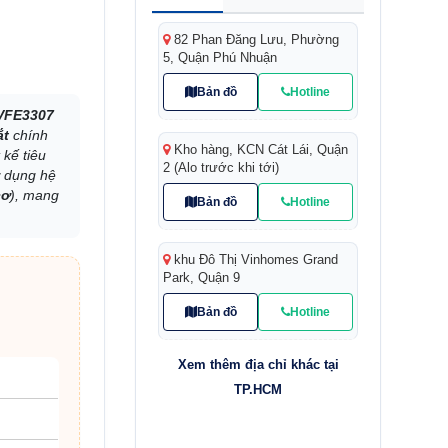
82 Phan Đăng Lưu, Phường
5, Quận Phú Nhuận
Bản đồ
Hotline
 VFE3307
ắt
chính
Kho hàng, KCN Cát Lái, Quận
 kế tiêu
2 (Alo trước khi tới)
ử dụng hệ
cơ
), mang
Bản đồ
Hotline
khu Đô Thị Vinhomes Grand
Park, Quận 9
Bản đồ
Hotline
Xem thêm địa chỉ khác tại
TP.HCM