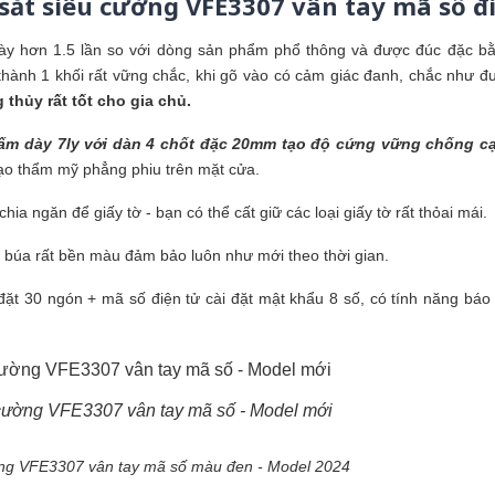
t sắt siêu cường VFE3307 vân tay mã số đ
dày hơn 1.5 lần so với dòng sản phẩm phổ thông và được đúc đặc b
hành 1 khối rất vững chắc, khi gõ vào có cảm giác đanh, chắc như đ
 thủy rất tốt cho gia chủ.
tấm dày 7ly
với dàn 4 chốt đặc 20mm tạo độ cứng vững chống c
tạo thẩm mỹ phẳng phiu trên mặt cửa.
chia ngăn để giấy tờ - bạn có thể cất giữ các loại giấy tờ rất thỏai mái.
 búa rất bền màu đảm bảo luôn như mới theo thời gian.
 đặt 30 ngón + mã số điện tử cài đặt mật khẩu 8 số, có tính năng báo 
u cường VFE3307 vân tay mã số - Model mới