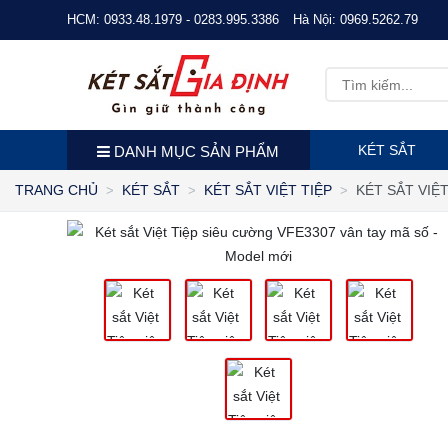
HCM:
0933.48.1979 - 0283.995.3386
Hà Nội:
0969.5262.79
KÉT SẮT
DANH MỤC SẢN PHẨM
KÉT SẮT VIỆ
TRANG CHỦ
KÉT SẮT
KÉT SẮT VIỆT TIỆP