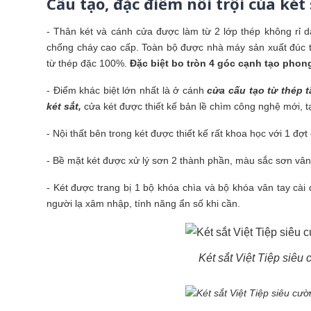
Cấu tạo, đặc điểm nổi trội của ké
- Thân két và cánh cửa được làm từ 2 lớp thép không rỉ 
chống cháy cao cấp. Toàn bộ được nhà máy sản xuất đúc t
từ thép đặc 100%.
Đặc biệt bo tròn 4 góc cạnh tạo phong
- Điểm khác biệt lớn nhất là ở cánh
cửa cấu tạo từ thép 
két sắt,
cửa két được thiết kế bản lề chìm công nghệ mới, 
- Nội thất bên trong két được thiết kế rất khoa học với 1 đợt 
- Bề mặt két được xử lý sơn 2 thành phần, màu sắc sơn vân
- Két được trang bị 1 bộ khóa chìa và bộ khóa vân tay cài
người lạ xâm nhập, tính năng ẩn số khi cần.
Két sắt Việt Tiệp siê