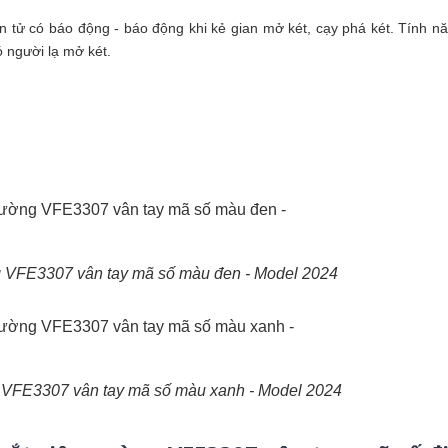
 tử có báo động - báo động khi kẻ gian mở két, cạy phá két. Tính nă
ó người lạ mở két.
ng VFE3307 vân tay mã số màu đen - Model 2024
ng VFE3307 vân tay mã số màu xanh - Model 2024