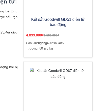
iện tử:
ằng bê tông
ược cấu tạo
Két sắt Goodwill GD51 điện tử
báo động
ạy phá cho
4.899.000₫
6.500.000₫
Cao510*ngang420*sâu485
T.lượng: 80 ± 5 kg
động khi bị