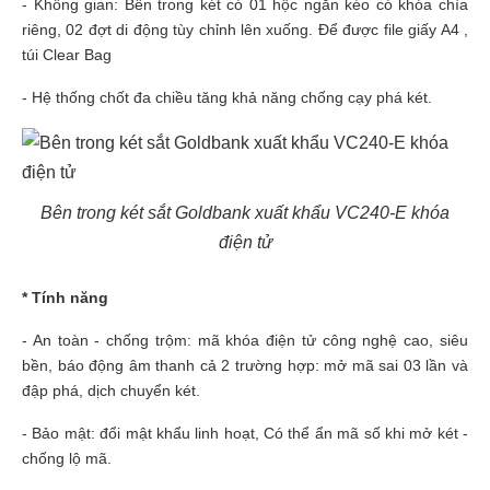
- Không gian: Bên trong két có 01 hộc ngăn kéo có khóa chìa
riêng, 02 đợt di động tùy chỉnh lên xuống. Để được file giấy A4 ,
túi Clear Bag
- Hệ thống chốt đa chiều tăng khả năng chống cạy phá két.
Bên trong két sắt Goldbank xuất khẩu VC240-E khóa
điện tử
* Tính năng
- An toàn - chống trộm: mã khóa điện tử công nghệ cao, siêu
bền, báo động âm thanh cả 2 trường hợp: mở mã sai 03 lần và
đập phá, dịch chuyển két.
- Bảo mật: đổi mật khẩu linh hoạt, Có thể ẩn mã số khi mở két -
chống lộ mã.