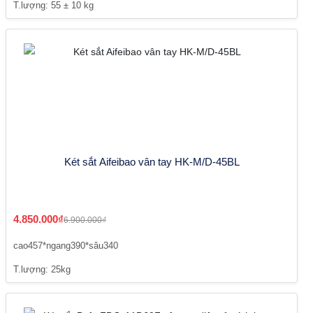
T.lượng: 55 ± 10 kg
Két sắt Aifeibao vân tay HK-M/D-45BL
4.850.000₫
6.900.000₫
cao457*ngang390*sâu340
T.lượng: 25kg