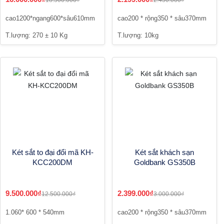
cao1200*ngang600*sâu610mm
cao200 * rộng350 * sâu370mm
T.lượng: 270 ± 10 Kg
T.lượng: 10kg
Két sắt to đại đổi mã KH-
Két sắt khách sạn
KCC200DM
Goldbank GS350B
9.500.000₫
2.399.000₫
12.500.000₫
3.000.000₫
1.060* 600 * 540mm
cao200 * rộng350 * sâu370mm