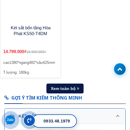
Két sắt bốn tầng Hòa
Phát KS50-T4DM
14.799.000₫
15.900.000₫
cao1380*ngang482*sâu425mm
T.lượng: 180kg
Xem toàn bộ
GỢI Ý TÌM KIẾM THÔNG MINH
KÉT SẮT GOLDBANK
0933.48.1979