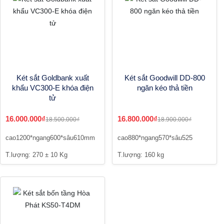
Két sắt Goldbank xuất
Két sắt Goodwill DD-800
khẩu VC300-E khóa điện
ngăn kéo thả tiền
tử
16.000.000₫
16.800.000₫
18.500.000₫
18.900.000₫
cao1200*ngang600*sâu610mm
cao880*ngang570*sâu525
T.lượng: 270 ± 10 Kg
T.lượng: 160 kg