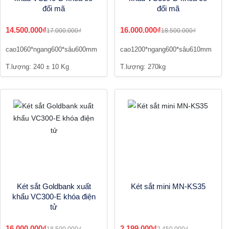
đổi mã
đổi mã
14.500.000₫
16.000.000₫
17.000.000₫
18.500.000₫
cao1060*ngang600*sâu600mm
cao1200*ngang600*sâu610mm
T.lượng: 240 ± 10 Kg
T.lượng: 270kg
Két sắt Goldbank xuất
Két sắt mini MN-KS35
khẩu VC300-E khóa điện
tử
16.000.000₫
2.199.000₫
18.500.000₫
2.450.000₫