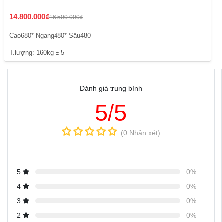
14.800.000₫
16.500.000₫
Cao680* Ngang480* Sâu480
T.lượng: 160kg ± 5
Đánh giá trung bình
5/5
(0 Nhận xét)
5
0%
4
0%
3
0%
2
0%