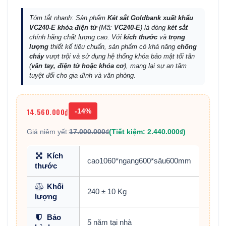
Tóm tắt nhanh: Sản phẩm
Két sắt Goldbank xuất khẩu
VC240-E khóa điện tử
(Mã:
VC240-E
) là dòng
két sắt
chính hãng chất lượng cao. Với
kích thước
và
trọng
lượng
thiết kế tiêu chuẩn, sản phẩm có khả năng
chống
cháy
vượt trội và sử dụng hệ thống khóa bảo mật tối tân
(
vân tay, điện tử hoặc khóa cơ
), mang lại sự an tâm
tuyệt đối cho gia đình và văn phòng.
14.560.000₫
-14%
Giá niêm yết:
17.000.000₫
(Tiết kiệm: 2.440.000₫)
Kích
cao1060*ngang600*sâu600mm
thước
Khối
240 ± 10 Kg
lượng
Bảo
5 năm tại nhà