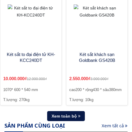
Két sắt to đại điện tử KH-
Két sắt khách sạn
KCC240DT
Goldbank GS420B
10.000.000₫
2.550.000₫
12.000.000₫
3.000.000₫
1070* 600 * 540 mm
cao200 * rộng430 * sâu380mm
T.lượng: 270kg
T.lượng: 10kg
Xem toàn bộ
SẢN PHẨM CÙNG LOẠI
Xem tất cả