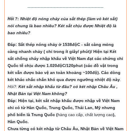
----------------------------------------------------
Hỏi
?: Nhiệt độ nón
g chảy của sắt thép (làm vỏ két sắt)
nói chung là bao nhiêu? Két sắt chịu được Nhiệt độ là
bao nhiêu?
Đáp: Sắt thép nóng chảy ở 1538độC - sắt càng mỏng
càng nhanh chảy ( chỉ trong ít giây/ phút)/ Hiện tại Két
sắt chống cháy nhập khẩu về Việt Nam đạt các chứng chỉ
Quốc tế chịu được 1.020độC/120phut (các đồ vật trong
két vẫn được bảo vệ an toàn khoảng ~100độ). Các dòng
két khác chắc chắn khó qua được ngưỡng nhiệt độ này
.
Hỏi?:
Két sắt nhập khẩu từ đâu? có két nhập Châu Âu ,
Nhật Bản tại Việt Nam không?
Đáp: Hiện tại, két sắt nhập khẩu được nhập về Việt Nam
chỉ có từ Hàn Quốc, Trung Quốc, Thái Lan, Mỹ nhưng
phổ biến là Trung Quốc (
hàng cao cấp, chất lượng cao
),
Hàn Quốc.
Chưa từng có két nhập từ Châu Âu, Nhật Bản về Việt Nam