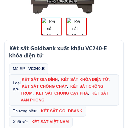
Két sắt Goldbank xuất khẩu VC240-E
khóa điện tử
Mã SP:
VC240-E
KÉT SẮT GIA ĐÌNH
,
KÉT SẮT KHÓA ĐIỆN TỬ
,
Loại
KÉT SẮT CHỐNG CHÁY
,
KÉT SẮT CHỐNG
SP:
TRỘM
,
KÉT SẮT CHỐNG CẠY PHÁ
,
KÉT SẮT
VĂN PHÒNG
Thương hiệu:
KÉT SẮT GOLDBANK
Xuất xứ:
KÉT SẮT VIỆT NAM