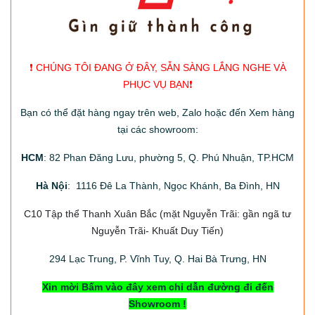
❗️ CHÚNG TÔI ĐANG Ở ĐÂY, SẴN SÀNG LẮNG NGHE VÀ
PHỤC VỤ BẠN❗️
Bạn có thể đặt hàng ngay trên web, Zalo hoặc đến Xem hàng
tại các showroom:
HCM
: 82 Phan Đăng Lưu, phường 5, Q. Phú Nhuận, TP.HCM
Hà Nội
: 1116 Đê La Thành, Ngọc Khánh, Ba Đình, HN
C10 Tập thể Thanh Xuân Bắc
(mặt Nguyễn Trãi: gần ngã tư
Nguyễn Trãi- Khuất Duy Tiến)
294
Lạc Trung, P. Vĩnh Tuy, Q. Hai Bà Trưng, HN
Xin mời Bấm vào đây xem chỉ dẫn đường đi đến
Showroom !