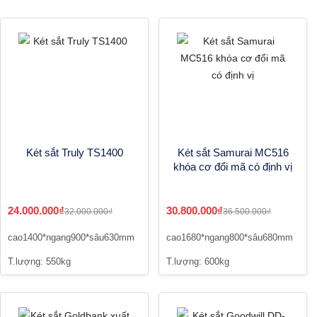
Két sắt Truly TS1400
Két sắt Samurai MC516
khóa cơ đổi mã có định vị
24.000.000₫
30.800.000₫
32.000.000₫
36.500.000₫
cao1400*ngang900*sâu630mm
cao1680*ngang800*sâu680mm
T.lượng: 550kg
T.lượng: 600kg