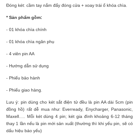
Đóng két: cầm tay nắm đẩy đóng cửa + xoay trái ổ khóa chìa.
* Sản phẩm gồm:
- 01 khóa chìa chính
- 01 khóa chìa ngăn phụ
- 4 viên pin AA
- Hướng dẫn sử dụng
- Phiếu bảo hành
- Phiếu giao hàng.
Lưu ý: pin dùng cho két sắt điện tử đều là pin AA dài 5cm (pin
đồng hồ) rất dễ mua như: Everready, Enycharger, Panasonic,
Maxell..... Mỗi két dùng 4 pin; két gia đình khoảng 6-12 tháng
thay 1 lần nếu là pin mới sản xuất (thường thì khi yếu pin, sẽ có
dấu hiệu báo yếu)