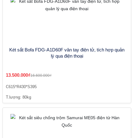
Két sắt Bofa FDG-A1D60F vân tay điện tử, tích hợp quản
lý qua điện thoại
13.500.000₫
16.600.000₫
C615*R430*S395
T.lượng: 80kg