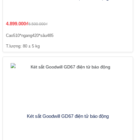
4.899.000₫
6.500.000₫
Cao510*ngang420*sâu485
T.lượng: 80 ± 5 kg
Két sắt Goodwill GD67 điện tử báo động