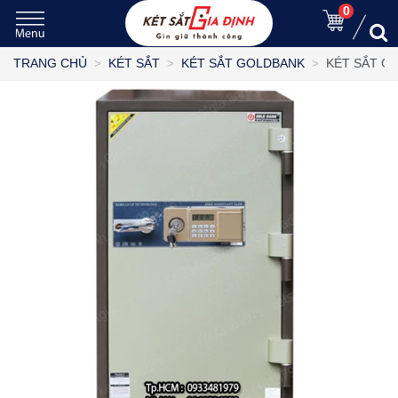
0
KÉT SẮT G
TRANG CHỦ
KÉT SẮT
KÉT SẮT GOLDBANK