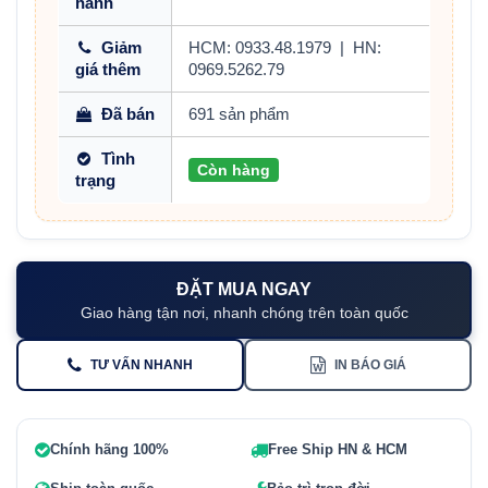
hành
Giảm
HCM: 0933.48.1979
|
HN:
giá thêm
0969.5262.79
Đã bán
691 sản phẩm
Tình
Còn hàng
trạng
ĐẶT MUA NGAY
Giao hàng tận nơi, nhanh chóng trên toàn quốc
TƯ VẤN NHANH
IN BÁO GIÁ
Chính hãng 100%
Free Ship HN & HCM