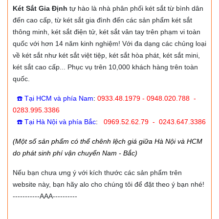
Két Sắt Gia Định
tự hào là nhà phân phối két sắt từ bình dân
đến cao cấp, từ két sắt gia đình đến các sản phẩm két sắt
thông minh, két sắt điện tử, két sắt vân tay trên phạm vi toàn
quốc với hơn 14 năm kinh nghiệm! Với đa dạng các chủng loại
về két sắt như két sắt việt tiệp, két sắt hòa phát, két sắt mini,
két sắt cao cấp... Phục vụ trên 10,000 khách hàng trên toàn
quốc.
☎️ Tại HCM và phía Nam
:
0933.48.1979 - 0948.020.788 -
0283.995.3386
☎️ Tại Hà Nội và phía Bắc
:
0969.52.62.79 - 0243.647.3386
(Một số sản phẩm có thể chênh lệch giá giữa Hà Nội và HCM
do phát sinh phí vận chuyển Nam - Bắc)
Nếu bạn chưa ưng ý với kích thước các sản phẩm trên
website này, bạn hãy alo cho chúng tôi để đặt theo ý bạn nhé!
-----------AAA----------