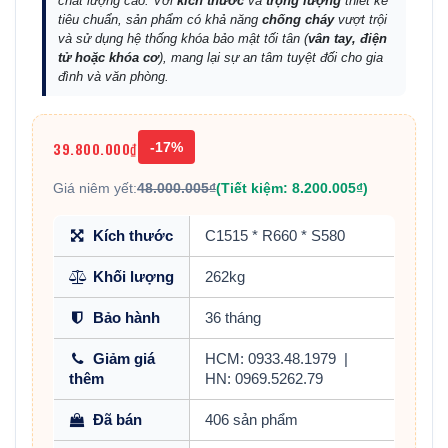
chất lượng cao. Với
kích thước
và
trọng lượng
thiết kế
tiêu chuẩn, sản phẩm có khả năng
chống cháy
vượt trội
và sử dụng hệ thống khóa bảo mật tối tân (
vân tay, điện
tử hoặc khóa cơ
), mang lại sự an tâm tuyệt đối cho gia
đình và văn phòng.
39.800.000₫
-17%
Giá niêm yết:
48.000.005₫
(Tiết kiệm: 8.200.005₫)
Kích thước
C1515 * R660 * S580
Khối lượng
262kg
Bảo hành
36 tháng
Giảm giá
HCM: 0933.48.1979
|
thêm
HN: 0969.5262.79
Đã bán
406 sản phẩm