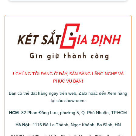
❗️ CHÚNG TÔI ĐANG Ở ĐÂY, SẴN SÀNG LẮNG NGHE VÀ
PHỤC VỤ BẠN❗️
Bạn có thể đặt hàng ngay trên web, Zalo hoặc đến Xem hàng
tại các showroom:
HCM
: 82 Phan Đăng Lưu, phường 5, Q. Phú Nhuận, TP.HCM
Hà Nội
: 1116 Đê La Thành, Ngọc Khánh, Ba Đình, HN