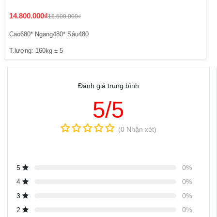
14.800.000₫
16.500.000₫
Cao680* Ngang480* Sâu480
T.lượng: 160kg ± 5
Đánh giá trung bình
5/5
(0 Nhận xét)
5
0%
4
0%
3
0%
2
0%