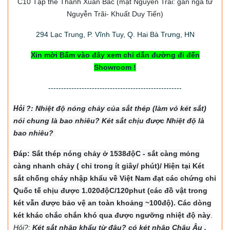
C10 Tập thể Thanh Xuân Bắc
(mặt Nguyễn Trãi: gần ngã tư
Nguyễn Trãi- Khuất Duy Tiến)
294
Lạc Trung, P. Vĩnh Tuy, Q. Hai Bà Trưng, HN
Xin mời Bấm vào đây xem chỉ dẫn đường đi đến
Showroom !
----------------------------------------------------
Hỏi
?: Nhiệt độ nón
g chảy của sắt thép (làm vỏ két sắt)
nói chung là bao nhiêu? Két sắt chịu được Nhiệt độ là
bao nhiêu?
Đáp: Sắt thép nóng chảy ở 1538độC - sắt càng mỏng
càng nhanh chảy ( chỉ trong ít giây/ phút)/ Hiện tại Két
sắt chống cháy nhập khẩu về Việt Nam đạt các chứng chỉ
Quốc tế chịu được 1.020độC/120phut (các đồ vật trong
két vẫn được bảo vệ an toàn khoảng ~100độ). Các dòng
két khác chắc chắn khó qua được ngưỡng nhiệt độ này
.
Hỏi?:
Két sắt nhập khẩu từ đâu? có két nhập Châu Âu ,