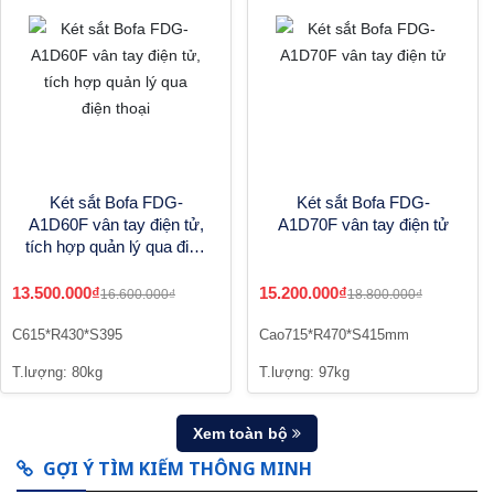
Két sắt Bofa FDG-
Két sắt Bofa FDG-
A1D60F vân tay điện tử,
A1D70F vân tay điện tử
tích hợp quản lý qua điện
thoại
13.500.000₫
15.200.000₫
16.600.000₫
18.800.000₫
C615*R430*S395
Cao715*R470*S415mm
T.lượng: 80kg
T.lượng: 97kg
Xem toàn bộ
GỢI Ý TÌM KIẾM THÔNG MINH