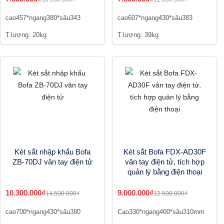
cao457*ngang380*sâu343
cao607*ngang430*sâu383
T.lượng: 20kg
T.lượng: 39kg
Két sắt nhập khẩu Bofa
Két sắt Bofa FDX-AD30F
ZB-70DJ vân tay điện tử
vân tay điện tử, tích hợp
quản lý bằng điện thoại
10.300.000₫
9.000.000₫
14.500.000₫
12.500.000₫
cao700*ngang430*sâu380
Cao330*ngang400*sâu310mm