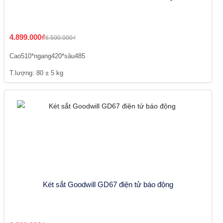
4.899.000₫
6.500.000₫
Cao510*ngang420*sâu485
T.lượng: 80 ± 5 kg
Két sắt Goodwill GD67 điện tử báo động