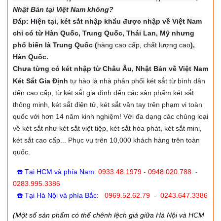
Nhật Bản tại Việt Nam không?
Đáp: Hiện tại, két sắt nhập khẩu được nhập về Việt Nam
chỉ có từ Hàn Quốc, Trung Quốc, Thái Lan, Mỹ nhưng
phổ biến là Trung Quốc (
hàng cao cấp, chất lượng cao
),
Hàn Quốc.
Chưa từng có két nhập từ Châu Âu, Nhật Bản về Việt Nam
Két Sắt Gia Định
tự hào là nhà phân phối két sắt từ bình dân
đến cao cấp, từ két sắt gia đình đến các sản phẩm két sắt
thông minh, két sắt điện tử, két sắt vân tay trên phạm vi toàn
quốc với hơn 14 năm kinh nghiệm! Với đa dạng các chủng loại
về két sắt như két sắt việt tiệp, két sắt hòa phát, két sắt mini,
két sắt cao cấp... Phục vụ trên 10,000 khách hàng trên toàn
quốc.
☎️ Tại HCM và phía Nam
:
0933.48.1979 - 0948.020.788 -
0283.995.3386
☎️ Tại Hà Nội và phía Bắc
:
0969.52.62.79 - 0243.647.3386
(Một số sản phẩm có thể chênh lệch giá giữa Hà Nội và HCM