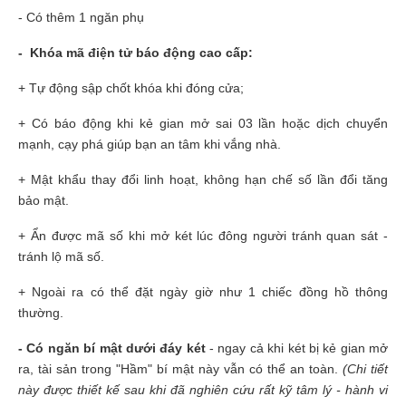
- Có thêm 1 ngăn phụ
- Khóa mã điện tử báo động cao cấp:
+ Tự động sập chốt khóa khi đóng cửa;
+ Có báo động khi kẻ gian mở sai 03 lần hoặc dịch chuyển
mạnh, cạy phá giúp bạn an tâm khi vắng nhà.
+ Mật khẩu thay đổi linh hoạt, không hạn chế số lần đổi tăng
bảo mật.
+ Ẩn được mã số khi mở két lúc đông người tránh quan sát -
tránh lộ mã số.
+ Ngoài ra có thể đặt ngày giờ như 1 chiếc đồng hồ thông
thường.
- Có ngăn bí mật dưới đáy két
- ngay cả khi két bị kẻ gian mở
ra, tài sản trong "Hầm" bí mật này vẫn có thể an toàn.
(Chi tiết
này được thiết kế sau khi đã nghiên cứu rất kỹ tâm lý - hành vi