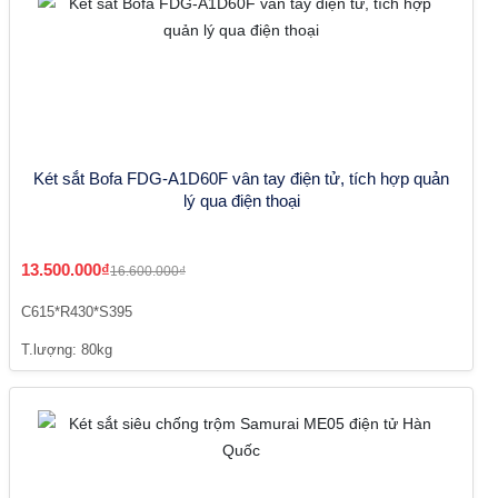
Két sắt Bofa FDG-A1D60F vân tay điện tử, tích hợp quản
lý qua điện thoại
13.500.000₫
16.600.000₫
C615*R430*S395
T.lượng: 80kg