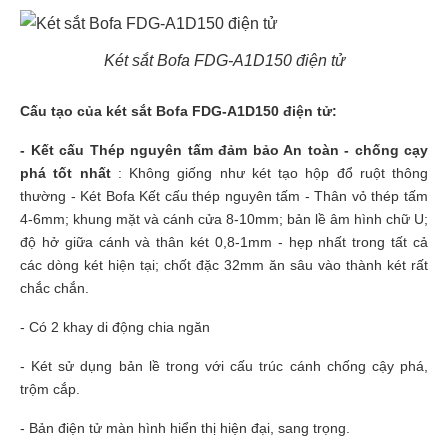
Két sắt Bofa FDG-A1D150 điện tử
Cấu tạo của két sắt Bofa FDG-A1D150 điện tử:
- Kết cấu Thép nguyên tấm đảm bảo An toàn - chống cạy
phá tốt nhất
: Không giống như két tạo hộp đổ ruột thông
thường - Két Bofa Kết cấu thép nguyên tấm - Thân vỏ thép tấm
4-6mm; khung mặt và cánh cửa 8-10mm; bản lề âm hình chữ U;
độ hở giữa cánh và thân két 0,8-1mm - hẹp nhất trong tất cả
các dòng két hiện tại; chốt đặc 32mm ăn sâu vào thành két rất
chắc chắn.
- Có 2 khay di động chia ngăn
- Két sử dụng bản lề trong với cấu trúc cánh chống cậy phá,
trộm cắp.
- Bản điện tử màn hình hiển thị hiện đại, sang trọng.