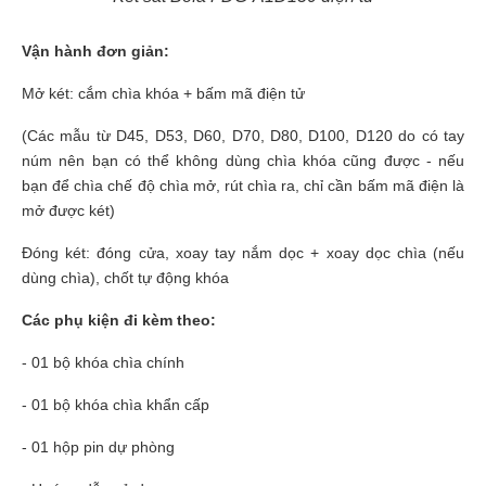
Vận hành đơn giản:
Mở két: cắm chìa khóa + bấm mã điện tử
(Các mẫu từ D45, D53, D60, D70, D80, D100, D120 do có tay
núm nên bạn có thể không dùng chìa khóa cũng được - nếu
bạn để chìa chế độ chìa mở, rút chìa ra, chỉ cần bấm mã điện là
mở được két)
Đóng két: đóng cửa, xoay tay nắm dọc + xoay dọc chìa (nếu
dùng chìa), chốt tự động khóa
Các phụ kiện đi kèm theo:
- 01 bộ khóa chìa chính
- 01 bộ khóa chìa khẩn cấp
- 01 hộp pin dự phòng