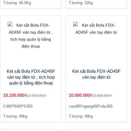
T.lượng: 46.5Kg
T.lượng: 32kg
Két sắt Bofa FDX-AD45F
Két sắt Bofa FDX-AD45F
vân tay điện tử , tích hợp
vân tay điện tử
quản lý bằng điện thoại
10.100.000₫
10.000.000₫
12.700.000₫
12.500.000₫
C480*R400*S350
cao485*ngang400*sâu365
T.lượng: 48kg
T.lượng: 48kg