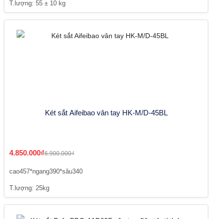
T.lượng: 55 ± 10 kg
Két sắt Aifeibao vân tay HK-M/D-45BL
4.850.000₫
6.900.000₫
cao457*ngang390*sâu340
T.lượng: 25kg