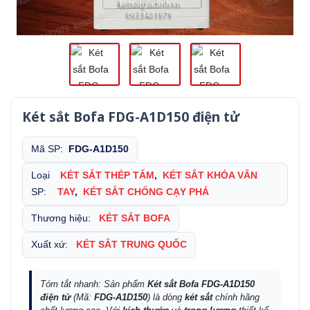
Két sắt Bofa FDG-A1D150 điện tử
Mã SP:
FDG-A1D150
Loại
KÉT SẮT THÉP TẤM
,
KÉT SẮT KHÓA VÂN
SP:
TAY
,
KÉT SẮT CHỐNG CẠY PHÁ
Thương hiệu:
KÉT SẮT BOFA
Xuất xứ:
KÉT SẮT TRUNG QUỐC
Tóm tắt nhanh: Sản phẩm
Két sắt Bofa FDG-A1D150
điện tử
(Mã:
FDG-A1D150
) là dòng
két sắt
chính hãng