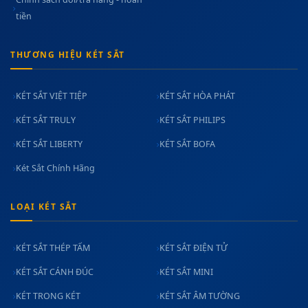
tiền
THƯƠNG HIỆU KÉT SẮT
KÉT SẮT VIỆT TIỆP
KÉT SẮT HÒA PHÁT
KÉT SẮT TRULY
KÉT SẮT PHILIPS
KÉT SẮT LIBERTY
KÉT SẮT BOFA
Két Sắt Chính Hãng
LOẠI KÉT SẮT
KÉT SẮT THÉP TẤM
KÉT SẮT ĐIỆN TỬ
KÉT SẮT CÁNH ĐÚC
KÉT SẮT MINI
KÉT TRONG KÉT
KÉT SẮT ÂM TƯỜNG