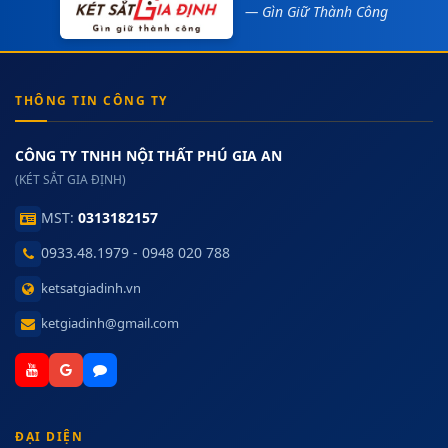
— Gìn Giữ Thành Công
THÔNG TIN CÔNG TY
CÔNG TY TNHH NỘI THẤT PHÚ GIA AN
(KÉT SẮT GIA ĐỊNH)
MST:
0313182157
0933.48.1979 - 0948 020 788
ketsatgiadinh.vn
ketgiadinh@gmail.com
ĐẠI DIỆN