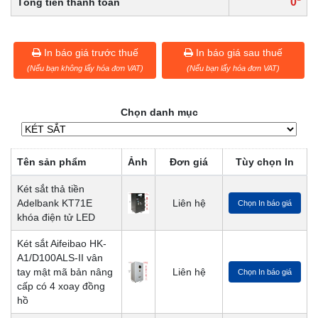
0
Tổng tiền thanh toán
In báo giá trước thuế
In báo giá sau thuế
(Nếu bạn không lấy hóa đơn VAT)
(Nếu bạn lấy hóa đơn VAT)
Chọn danh mục
Tên sản phẩm
Ảnh
Đơn giá
Tùy chọn In
Két sắt thả tiền
Adelbank KT71E
Liên hệ
Chọn In báo giá
khóa điện tử LED
Két sắt Aifeibao HK-
A1/D100ALS-II vân
tay mật mã bản nâng
Liên hệ
Chọn In báo giá
cấp có 4 xoay đồng
hồ