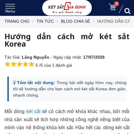
0
HƯỚNG DẪN CÁC
TRANG CHỦ
TIN TỨC
BLOG CHIA SẺ
Hướng dẫn cách mở két sắt
Korea
Tác Giả:
Lăng Nguyễn
- Ngày cập nhật:
17/07/2026
5
/
5
của
1
đánh giá
Tóm tắt nội dung:
Trong bài viết ngày hôm nay, chúng
tôi sẽ hướng dẫn cho bạn cách mở két sắt Korea đơn giản,
nhanh chóng.
Mỗi dòng
két sắt
sẽ có cách mở khóa khác nhau, bởi mỗi
nhà sản xuất sẽ tích hợp những công nghệ riêng biệt của
mình vào hệ thống khóa két sắt. Hầu hết các dòng két sắt