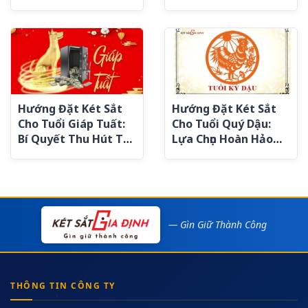
Phong Thủy Tăng Tài
Lộc
Lộc
Hướng Đặt Két Sắt
Hướng Đặt Két Sắt
Cho Tuổi Giáp Tuất:
Cho Tuổi Quý Dậu:
Bí Quyết Thu Hút Tài
Lựa Chọn Hoàn Hảo
Lộc Và Bình An
Để Thu Hút Tài Lộc
— Gìn Giữ Thành Công
THÔNG TIN CÔNG TY