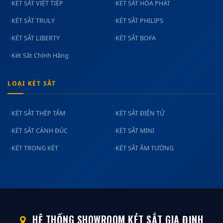
KÉT SẮT VIỆT TIỆP
KÉT SẮT HÒA PHÁT
KÉT SẮT TRULY
KÉT SẮT PHILIPS
KÉT SẮT LIBERTY
KÉT SẮT BOFA
Két Sắt Chính Hãng
LOẠI KÉT SẮT
KÉT SẮT THÉP TẤM
KÉT SẮT ĐIỆN TỬ
KÉT SẮT CÁNH ĐÚC
KÉT SẮT MINI
KÉT TRONG KÉT
KÉT SẮT ÂM TƯỜNG
HỆ THỐNG SHOWROOM KÉT SẮT GIA ĐỊNH