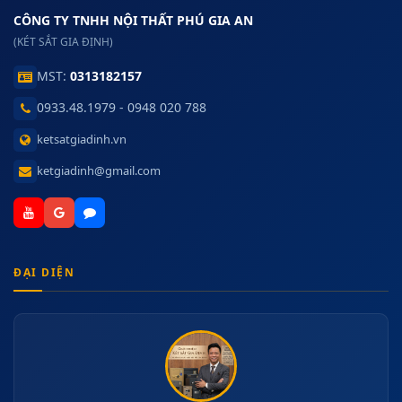
CÔNG TY TNHH NỘI THẤT PHÚ GIA AN
(KÉT SẮT GIA ĐỊNH)
MST:
0313182157
0933.48.1979 - 0948 020 788
ketsatgiadinh.vn
ketgiadinh@gmail.com
ĐẠI DIỆN