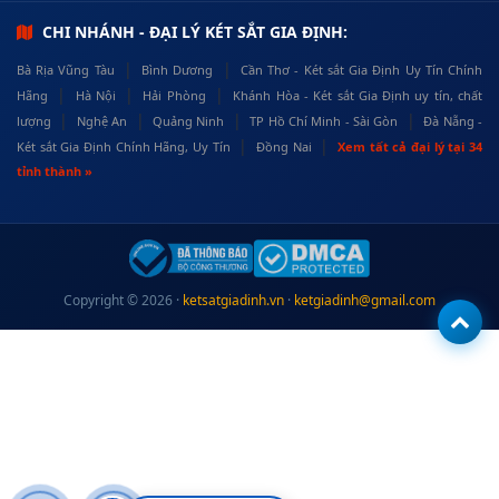
CHI NHÁNH - ĐẠI LÝ KÉT SẮT GIA ĐỊNH:
|
|
Bà Rịa Vũng Tàu
Bình Dương
Cần Thơ - Két sắt Gia Định Uy Tín Chính
|
|
|
Hãng
Hà Nội
Hải Phòng
Khánh Hòa - Két sắt Gia Định uy tín, chất
|
|
|
|
lượng
Nghệ An
Quảng Ninh
TP Hồ Chí Minh - Sài Gòn
Đà Nẵng -
|
|
Két sắt Gia Định Chính Hãng, Uy Tín
Đồng Nai
Xem tất cả đại lý tại 34
tỉnh thành »
Copyright © 2026 ·
ketsatgiadinh.vn
·
ketgiadinh@gmail.com