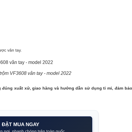
ược vân tay.
 trộm VF3608 vân tay - model 2022
ng đúng xuất xứ, giao hàng và hướng dẫn sử dụng tỉ mỉ, đảm bả
ĐẶT MUA NGAY
n nơi, nhanh chóng trên toàn quốc