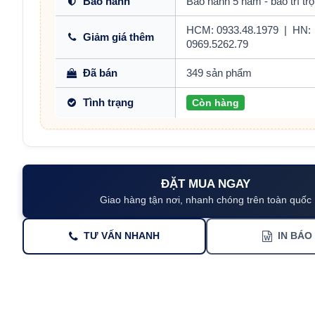
Bảo hành
Bảo hành 5 năm - bảo trì trọ
HCM: 0933.48.1979
|
HN:
Giảm giá thêm
0969.5262.79
Đã bán
349 sản phẩm
Tình trạng
Còn hàng
ĐẶT MUA NGAY
Giao hàng tận nơi, nhanh chóng trên toàn quốc
TƯ VẤN NHANH
IN BÁO