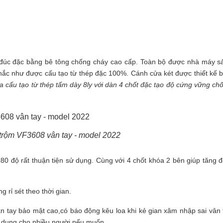
+ đúc đặc bằng bê tông chống cháy cao cấp. Toàn bộ được nhà máy s
chắc như được cấu tạo từ thép đặc 100%. Cánh cửa két được thiết kế b
a cấu tạo từ thép tấm dày 8ly với dàn 4 chốt đặc tạo độ cứng vững ch
 trộm VF3608 vân tay - model 2022
180 độ rất thuận tiện sử dụng. Cùng với 4 chốt khóa 2 bên giúp tăng 
 rỉ sét theo thời gian.
 tay bảo mật cao,có báo động kêu loa khi kẻ gian xâm nhập sai vân t
ử dụng cho nhiều người nếu muốn.