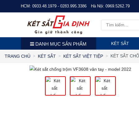
HCM:
0933.48.1979 - 0283.995.3386
Hà Nội:
0969.5262.79
KÉT SẮT
DANH MỤC SẢN PHẨM
KÉT SẮT CHỐ
TRANG CHỦ
KÉT SẮT
KÉT SẮT VIỆT TIỆP