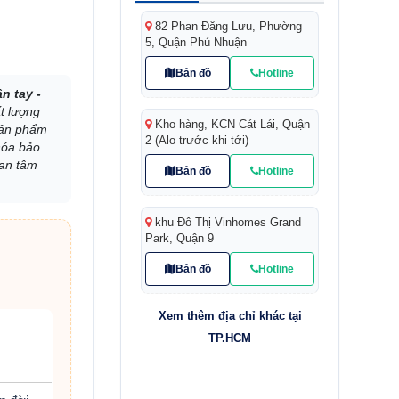
82 Phan Đăng Lưu, Phường
5, Quận Phú Nhuận
Bản đồ
Hotline
n tay -
t lượng
Kho hàng, KCN Cát Lái, Quận
 sản phẩm
2 (Alo trước khi tới)
hóa bảo
 an tâm
Bản đồ
Hotline
khu Đô Thị Vinhomes Grand
Park, Quận 9
Bản đồ
Hotline
Xem thêm địa chỉ khác tại
TP.HCM