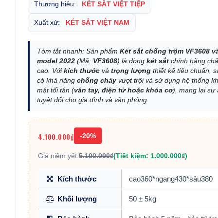
Thương hiệu:
KÉT SẮT VIỆT TIỆP
Xuất xứ:
KÉT SẮT VIỆT NAM
Tóm tắt nhanh: Sản phẩm
Két sắt chống trộm VF3608 vâ
model 2022
(Mã:
VF3608
) là dòng
két sắt
chính hãng chấ
cao. Với
kích thước
và
trọng lượng
thiết kế tiêu chuẩn,
có khả năng
chống cháy
vượt trội và sử dụng hệ thống k
mật tối tân (
vân tay, điện tử hoặc khóa cơ
), mang lại sự
tuyệt đối cho gia đình và văn phòng.
4.100.000₫
-20%
Giá niêm yết:
5.100.000₫
(Tiết kiệm: 1.000.000₫)
Kích thước
cao360*ngang430*sâu380
Khối lượng
50 ± 5kg