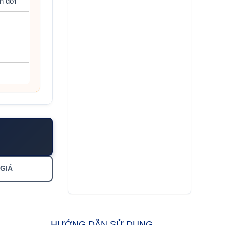
n đời
 GIÁ
HƯỚNG DẪN SỬ DỤNG