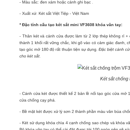
- Màu sắc: đen xám hoặc cánh ghi bạc .
- Xuất xứ: Két sắt Việt Tiệp - Việt Nam
* Đặc tính cấu tạo két sắt mini VF3608 khóa vân tay:
- Thân két và cánh cửa được làm từ 2 lớp thép không rỉ 
thành 1 khối rất vững chắc, khi gõ vào có cảm giác đanh, 
tạo góc mở 180 độ rất thuận tiện sự dụng.
Đặc biệt cánh cử
cho két sắt
.
Két sắt chống
- Cánh cửa két được thiết kế 2 bản lề nổi tạo góc cửa mở 
cửa chống cạy phá.
- Bề mặt két được xử lý sơn 2 thành phần màu vân búa chống
- Két sử dụng khóa chìa 4 cạnh chống sao chép và khóa vân
Bộ khóa vân tay có thể cài đặt được tới 100 ngón nên sẽ s