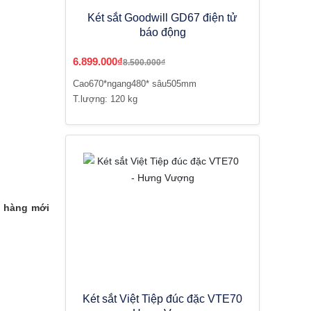
Két sắt Goodwill GD67 điện tử
báo động
6.899.000₫
8.500.000₫
Cao670*ngang480* sâu505mm
T.lượng: 120 kg
o hàng mới
Két sắt Việt Tiệp đúc đặc VTE70