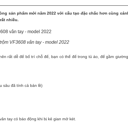
dòng sản phẩm mới năm 2022 với cấu tạo đặc chắc hơn cùng cán
rất nhiều.
 trộm VF3608 vân tay - model 2022
nên rất dễ để bố trí chỗ để, bạn có thể để trong tủ áo, để gầm giườn
 sâu đã tính cả bản lề)
ân tay có báo động khi bị kẻ gian mở két.