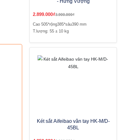
- Hưng Vượng
2.899.000₫
3.900.000₫
Cao 505*rộng385*sâu390 mm
T.lượng: 55 ± 10 kg
Két sắt Aifeibao vân tay HK-M/D-
45BL