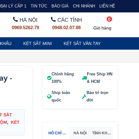
ĐẠI LÝ CẤP 1
TIN TỨC
BÁO GIÁ
CHI NHÁNH
LIÊN HỆ
0
HÀ NỘI
CÁC TỈNH
0969.5262.79
0948.02.07.88
Giỏ hàng
 KHẨU
KÉT SẮT MINI
KÉT SẮT VÂN TAY
Chính hãng
Free Ship HN
ay -
100%
& HCM
Ship toàn
Bảo trì trọn
quốc
đời
T SẮT
RỘM
,
KÉT
HỒ CHÍ MINH
HÀ NỘI
TỈNH KHÁC