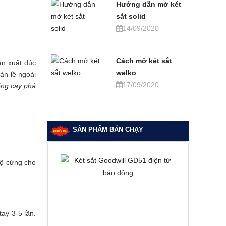
Hướng dẫn mở két
sắt solid
14/09/2020
Cách mở két sắt
ản xuất đúc
welko
ản lề ngoài
17/09/2020
ống cạy phá
SẢN PHẨM BÁN CHẠY
độ cứng cho
ay 3-5 lần.