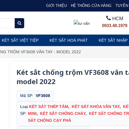
GIỚI THIỆU
HỆ THỐNG CỬA HÀNG
TUYỂN 
HCM
0933.48.1979
KÉT SẮT VIỆT TIỆP
KÉT SẮT HOÀ PHÁT
KÉT SẮT NHẬP
NG TRỘM VF3608 VÂN TAY - MODEL 2022
Két sắt chống trộm VF3608 vân t
model 2022
Mã SP:
VF3608
Loại
KÉT SẮT THÉP TẤM
,
KÉT SẮT KHÓA VÂN TAY
,
KÉ
SP:
MINI
,
KÉT SẮT CHỐNG CHÁY
,
KÉT SẮT CHỐNG T
SẮT CHỐNG CẠY PHÁ