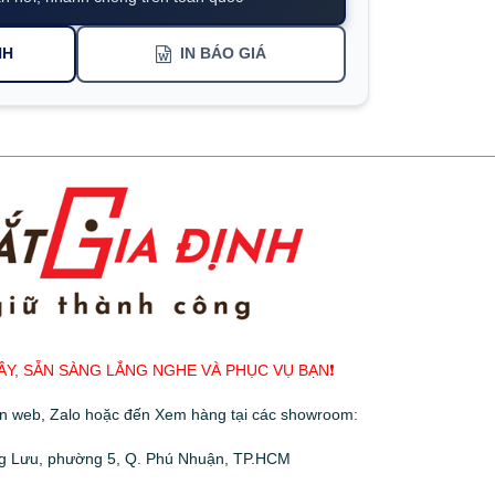
NH
IN BÁO GIÁ
ÂY, SẴN SÀNG LẮNG NGHE VÀ PHỤC VỤ BẠN❗️
ên web, Zalo hoặc đến Xem hàng tại các showroom:
g Lưu, phường 5, Q. Phú Nhuận, TP.HCM