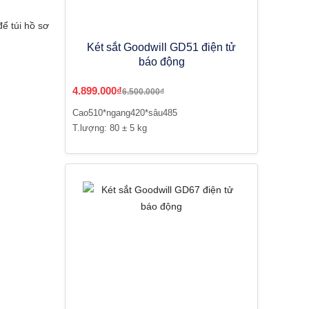
ể túi hồ sơ
Két sắt Goodwill GD51 điện tử
báo động
4.899.000₫
6.500.000₫
Cao510*ngang420*sâu485
T.lượng: 80 ± 5 kg