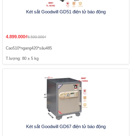
Két sắt Goodwill GD51 điện tử báo động
4.899.000₫
6.500.000₫
Cao510*ngang420*sâu485
T.lượng: 80 ± 5 kg
Két sắt Goodwill GD67 điện tử báo động