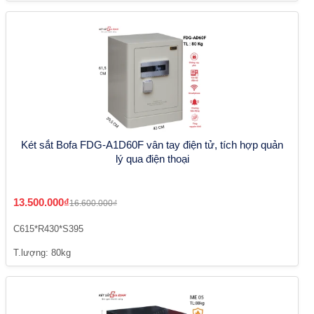
Két sắt Bofa FDG-A1D60F vân tay điện tử, tích hợp quản
lý qua điện thoại
13.500.000₫
16.600.000₫
C615*R430*S395
T.lượng: 80kg