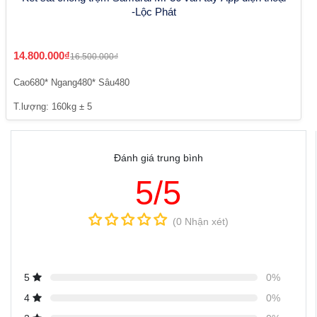
-Lộc Phát
14.800.000₫
16.500.000₫
Cao680* Ngang480* Sâu480
T.lượng: 160kg ± 5
Đánh giá trung bình
5/5
(0 Nhận xét)
5
0%
4
0%