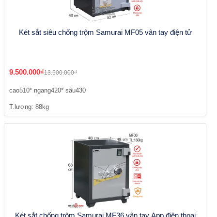
Két sắt siêu chống trộm Samurai MF05 vân tay điện tử
9.500.000₫
13.500.000₫
cao510* ngang420* sâu430
T.lượng: 88kg
Két sắt chống trộm Samurai MF36 vân tay App điện thoại