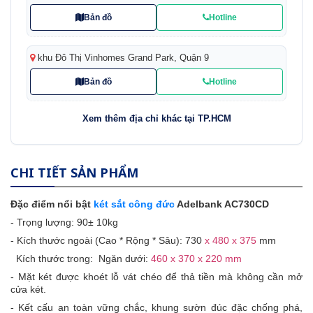
Bản đồ
Hotline
khu Đô Thị Vinhomes Grand Park, Quận 9
Bản đồ
Hotline
Xem thêm địa chỉ khác tại TP.HCM
CHI TIẾT SẢN PHẨM
Đặc điểm nổi bật
két sắt công đức
Adelbank AC730CD
- Trọng lượng: 90± 10kg
- Kích thước ngoài (Cao * Rộng * Sâu): 730
x 480 x 375
mm
Kích thước trong: Ngăn dưới:
460 x 370 x 220 mm
- Mặt két được khoét lỗ vát chéo để thả tiền mà không cần mở
cửa két.
- Kết cấu an toàn vững chắc, khung s­ườn đúc đặc chống phá,