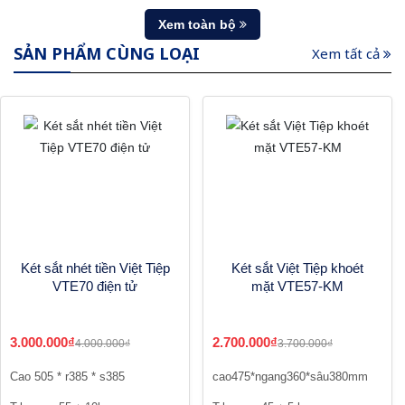
Xem toàn bộ
SẢN PHẨM CÙNG LOẠI
Xem tất cả
Két sắt nhét tiền Việt Tiệp
Két sắt Việt Tiệp khoét
VTE70 điện tử
mặt VTE57-KM
3.000.000₫
2.700.000₫
4.000.000₫
3.700.000₫
Cao 505 * r385 * s385
cao475*ngang360*sâu380mm