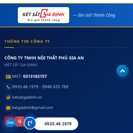
— Gìn Giữ Thành Công
THÔNG TIN CÔNG TY
CÔNG TY TNHH NỘI THẤT PHÚ GIA AN
(KÉT SẮT GIA ĐỊNH)
MST:
0313182157
0933.48.1979 - 0948 020 788
ketsatgiadinh.vn
ketgiadinh@gmail.com
0933.48.1979