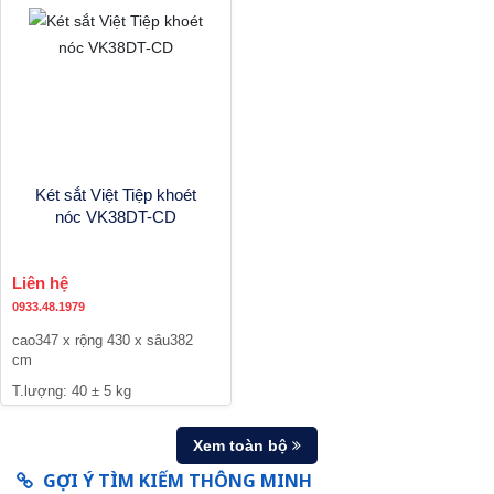
Két sắt Việt Tiệp khoét
nóc VK38DT-CD
Liên hệ
0933.48.1979
cao347 x rộng 430 x sâu382
cm
T.lượng: 40 ± 5 kg
Xem toàn bộ
GỢI Ý TÌM KIẾM THÔNG MINH