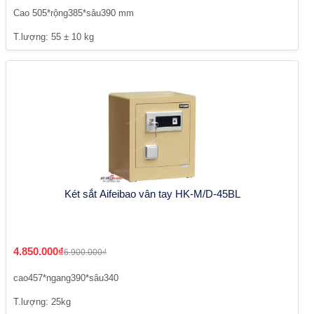
Cao 505*rộng385*sâu390 mm
T.lượng: 55 ± 10 kg
Két sắt Aifeibao vân tay HK-M/D-45BL
4.850.000₫
6.900.000₫
cao457*ngang390*sâu340
T.lượng: 25kg