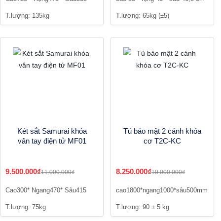
T.lượng: 135kg
T.lượng: 65kg (±5)
Két sắt Samurai khóa
Tủ bảo mật 2 cánh khóa
vân tay điện tử MF01
cơ T2C-KC
9.500.000₫
8.250.000₫
11.000.000₫
10.000.000₫
Cao300* Ngang470* Sâu415
cao1800*ngang1000*sâu500mm
T.lượng: 75kg
T.lượng: 90 ± 5 kg