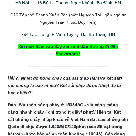
Hà Nội
: 1116 Đê La Thành, Ngọc Khánh, Ba Đình, HN
C10 Tập thể Thanh Xuân Bắc
(mặt Nguyễn Trãi: gần ngã tư
Nguyễn Trãi- Khuất Duy Tiến)
294
Lạc Trung, P. Vĩnh Tuy, Q. Hai Bà Trưng, HN
Xin mời Bấm vào đây xem chỉ dẫn đường đi đến
Showroom !
----------------------------------------------------
Hỏi
?: Nhiệt độ nón
g chảy của sắt thép (làm vỏ két sắt)
nói chung là bao nhiêu? Két sắt chịu được Nhiệt độ là
bao nhiêu?
Đáp: Sắt thép nóng chảy ở 1538độC - sắt càng mỏng
càng nhanh chảy ( chỉ trong ít giây/ phút)/ Hiện tại Két
sắt chống cháy nhập khẩu về Việt Nam đạt các chứng chỉ
Quốc tế chịu được 1.020độC/120phut (các đồ vật trong
két vẫn được bảo vệ an toàn khoảng ~100độ). Các dòng