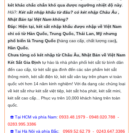
két khác chắc chắn khó qua được ngưỡng nhiệt độ này
.
Hỏi?:
Két sắt nhập khẩu từ đâu? có két nhập Châu Âu ,
Nhật Bản tại Việt Nam không?
Đáp: Hiện tại, két sắt nhập khẩu được nhập về Việt Nam
chỉ có từ Hàn Quốc, Trung Quốc, Thái Lan, Mỹ nhưng
phổ biến là Trung Quốc (
hàng cao cấp, chất lượng cao
),
Hàn Quốc.
Chưa từng có két nhập từ Châu Âu, Nhật Bản về Việt Nam
Két Sắt Gia Định
tự hào là nhà phân phối két sắt từ bình dân
đến cao cấp, từ két sắt gia đình đến các sản phẩm két sắt
thông minh, két sắt điện tử, két sắt vân tay trên phạm vi toàn
quốc với hơn 14 năm kinh nghiệm! Với đa dạng các chủng loại
về két sắt như két sắt việt tiệp, két sắt hòa phát, két sắt mini,
két sắt cao cấp... Phục vụ trên 10,000 khách hàng trên toàn
quốc.
☎️ Tại HCM và phía Nam
:
0933.48.1979 - 0948.020.788 -
0283.995.3386
☎️ Tại Hà Nội và phía Bắc
:
0969.52.62.79 - 0243.647.3386