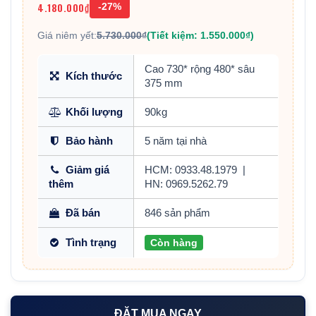
4.180.000₫
-27%
Giá niêm yết:
5.730.000₫
(Tiết kiệm: 1.550.000₫)
Cao 730* rộng 480* sâu
Kích thước
375 mm
Khối lượng
90kg
Bảo hành
5 năm tại nhà
Giảm giá
HCM: 0933.48.1979
|
thêm
HN: 0969.5262.79
Đã bán
846 sản phẩm
Tình trạng
Còn hàng
ĐẶT MUA NGAY