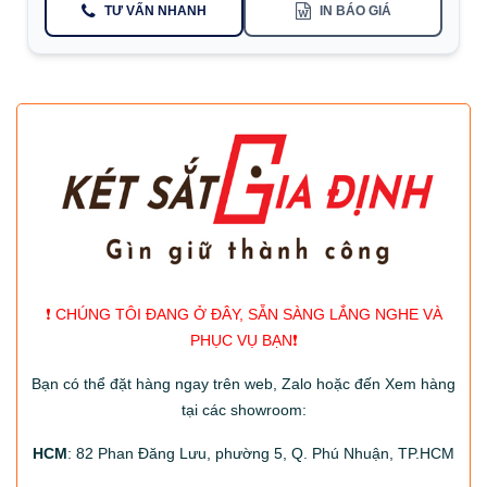
TƯ VẤN NHANH
IN BÁO GIÁ
❗️ CHÚNG TÔI ĐANG Ở ĐÂY, SẴN SÀNG LẮNG NGHE VÀ
PHỤC VỤ BẠN❗️
Bạn có thể đặt hàng ngay trên web, Zalo hoặc đến Xem hàng
tại các showroom:
HCM
: 82 Phan Đăng Lưu, phường 5, Q. Phú Nhuận, TP.HCM