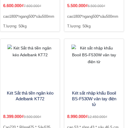
6.600.000₫
5.500.000₫
7.600.000₫
6.500.000₫
cao1800*ngang500*sâu500mm
cao1800*ngang500*sâu500mm
T.lượng: 50kg
T.lượng: 50kg
Két Sắt thả tiền ngăn kéo
Két sắt nhập khẩu Booil
Adelbank KT72
BS-F530W vân tay điện
tử
8.399.000₫
8.990.000₫
9.500.000₫
12.450.000₫
Cao720 * Rộng475 * Sâu535
cao 53 * rộng 43 * sâu 46,5 cm