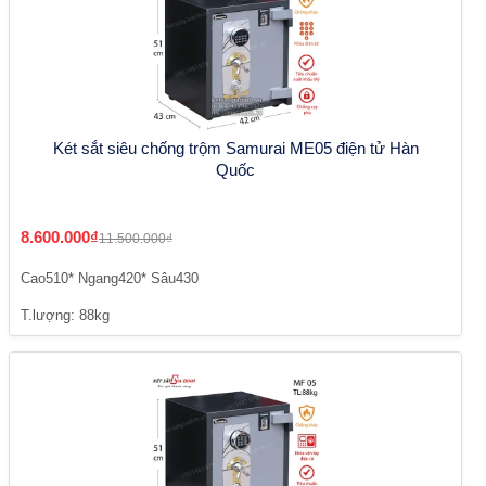
Két sắt siêu chống trộm Samurai ME05 điện tử Hàn
Quốc
8.600.000₫
11.500.000₫
Cao510* Ngang420* Sâu430
T.lượng: 88kg