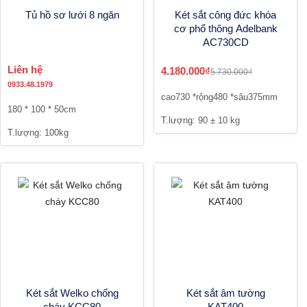
Tủ hồ sơ lưới 8 ngăn
Két sắt công đức khóa
cơ phổ thông Adelbank
AC730CD
Liên hệ
4.180.000₫
5.730.000₫
0933.48.1979
cao730 *rộng480 *sâu375mm
180 * 100 * 50cm
T.lượng: 90 ± 10 kg
T.lượng: 100kg
Két sắt Welko chống
Két sắt âm tường
cháy KCC80
KAT400