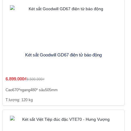
Két sắt Goodwill GD67 điện tử báo động
6.899.000₫
8.500.000₫
Cao670*ngang480* sâu505mm
T.lượng: 120 kg