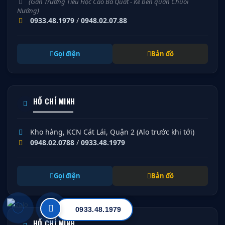
(Gần Trường Tiểu Học Cao Bá Quát - Kế bên quán Chuối
Nướng)
0933.48.1979
/
0948.02.07.88
Gọi điện
Bản đồ
HỒ CHÍ MINH
Kho hàng, KCN Cát Lái, Quận 2 (Alo trước khi tới)
0948.02.0788
/
0933.48.1979
Gọi điện
Bản đồ
0933.48.1979
HỒ CHÍ MINH