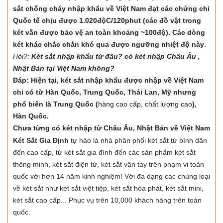
sắt chống cháy nhập khẩu về Việt Nam đạt các chứng chỉ
Quốc tế chịu được 1.020độC/120phut (các đồ vật trong
két vẫn được bảo vệ an toàn khoảng ~100độ). Các dòng
két khác chắc chắn khó qua được ngưỡng nhiệt độ này
.
Hỏi?:
Két sắt nhập khẩu từ đâu? có két nhập Châu Âu ,
Nhật Bản tại Việt Nam không?
Đáp: Hiện tại, két sắt nhập khẩu được nhập về Việt Nam
chỉ có từ Hàn Quốc, Trung Quốc, Thái Lan, Mỹ nhưng
phổ biến là Trung Quốc (
hàng cao cấp, chất lượng cao
),
Hàn Quốc.
Chưa từng có két nhập từ Châu Âu, Nhật Bản về Việt Nam
Két Sắt Gia Định
tự hào là nhà phân phối két sắt từ bình dân
đến cao cấp, từ két sắt gia đình đến các sản phẩm két sắt
thông minh, két sắt điện tử, két sắt vân tay trên phạm vi toàn
quốc với hơn 14 năm kinh nghiệm! Với đa dạng các chủng loại
về két sắt như két sắt việt tiệp, két sắt hòa phát, két sắt mini,
két sắt cao cấp... Phục vụ trên 10,000 khách hàng trên toàn
quốc.