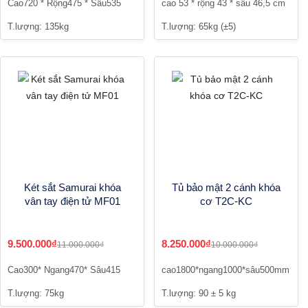
Cao720 * Rộng475 * Sâu535
cao 53 * rộng 43 * sâu 46,5 cm
T.lượng: 135kg
T.lượng: 65kg (±5)
Két sắt Samurai khóa
Tủ bảo mật 2 cánh khóa
vân tay điện tử MF01
cơ T2C-KC
9.500.000₫
8.250.000₫
11.000.000₫
10.000.000₫
Cao300* Ngang470* Sâu415
cao1800*ngang1000*sâu500mm
T.lượng: 75kg
T.lượng: 90 ± 5 kg