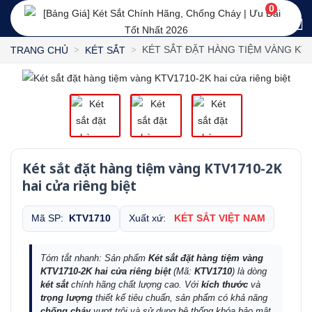
0
KÉT SẮT ĐẶT HÀNG TIỆM VÀNG KTV
TRANG CHỦ
KÉT SẮT
Két sắt đặt hàng tiệm vàng KTV1710-2K
hai cửa riêng biệt
Mã SP:
KTV1710
Xuất xứ:
KÉT SẮT VIỆT NAM
Tóm tắt nhanh: Sản phẩm
Két sắt đặt hàng tiệm vàng
KTV1710-2K hai cửa riêng biệt
(Mã:
KTV1710
) là dòng
két sắt
chính hãng chất lượng cao. Với
kích thước
và
trọng lượng
thiết kế tiêu chuẩn, sản phẩm có khả năng
chống cháy
vượt trội và sử dụng hệ thống khóa bảo mật