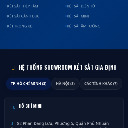
KÉT SẮT THÉP TẤM
KÉT SẮT ĐIỆN TỬ
KÉT SẮT CÁNH ĐÚC
KÉT SẮT MINI
KÉT TRONG KÉT
KÉT SẮT ÂM TƯỜNG
HỆ THỐNG SHOWROOM KÉT SẮT GIA ĐỊNH
TP. HỒ CHÍ MINH (3)
HÀ NỘI (3)
CÁC TỈNH KHÁC (7)
HỒ CHÍ MINH
82 Phan Đăng Lưu, Phường 5, Quận Phú Nhuận