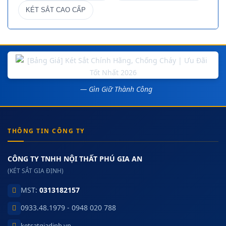
KÉT SẮT CAO CẤP
— Gìn Giữ Thành Công
THÔNG TIN CÔNG TY
CÔNG TY TNHH NỘI THẤT PHÚ GIA AN
(KÉT SẮT GIA ĐỊNH)
MST:
0313182157
0933.48.1979 - 0948 020 788
ketsatgiadinh.vn