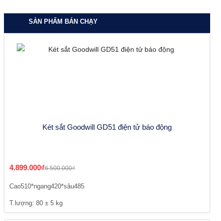
SẢN PHẨM BÁN CHẠY
Két sắt Goodwill GD51 điện tử báo động
4.899.000₫
6.500.000₫
Cao510*ngang420*sâu485
T.lượng: 80 ± 5 kg