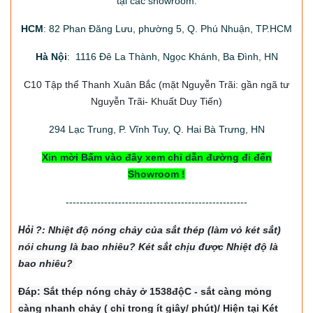
tại các showroom:
HCM
: 82 Phan Đăng Lưu, phường 5, Q. Phú Nhuận, TP.HCM
Hà Nội
: 1116 Đê La Thành, Ngọc Khánh, Ba Đình, HN
C10 Tập thể Thanh Xuân Bắc
(mặt Nguyễn Trãi: gần ngã tư
Nguyễn Trãi- Khuất Duy Tiến)
294
Lạc Trung, P. Vĩnh Tuy, Q. Hai Bà Trưng, HN
Xin mời Bấm vào đây xem chỉ dẫn đường đi đến
Showroom !
----------------------------------------------------
Hỏi
?: Nhiệt độ nón
g chảy của sắt thép (làm vỏ két sắt)
nói chung là bao nhiêu? Két sắt chịu được Nhiệt độ là
bao nhiêu?
Đáp: Sắt thép nóng chảy ở 1538độC - sắt càng mỏng
càng nhanh chảy ( chỉ trong ít giây/ phút)/ Hiện tại Két