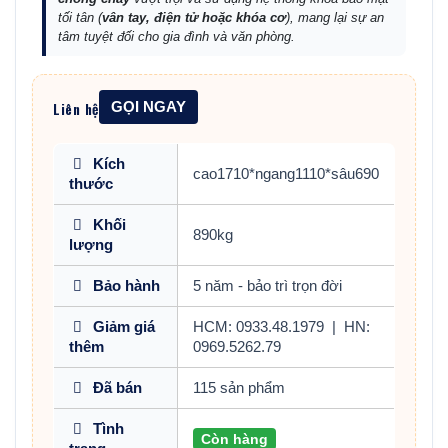
tối tân (
vân tay, điện tử hoặc khóa cơ
), mang lại sự an
tâm tuyệt đối cho gia đình và văn phòng.
Liên hệ
GỌI NGAY
Kích
cao1710*ngang1110*sâu690
thước
Khối
890kg
lượng
Bảo hành
5 năm - bảo trì trọn đời
Giảm giá
HCM: 0933.48.1979
|
HN:
thêm
0969.5262.79
Đã bán
115 sản phẩm
Tình
Còn hàng