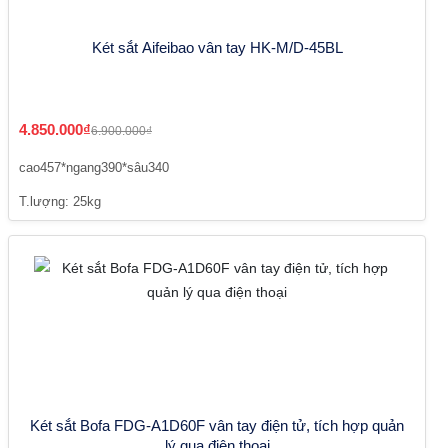
Két sắt Aifeibao vân tay HK-M/D-45BL
4.850.000₫
6.900.000₫
cao457*ngang390*sâu340
T.lượng: 25kg
Két sắt Bofa FDG-A1D60F vân tay điện tử, tích hợp quản
lý qua điện thoại