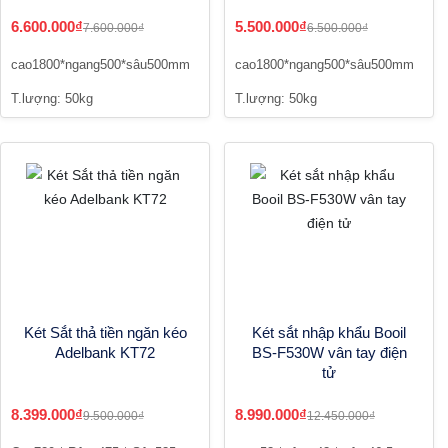
6.600.000₫
5.500.000₫
7.600.000₫
6.500.000₫
cao1800*ngang500*sâu500mm
cao1800*ngang500*sâu500mm
T.lượng: 50kg
T.lượng: 50kg
Két Sắt thả tiền ngăn kéo
Két sắt nhập khẩu Booil
Adelbank KT72
BS-F530W vân tay điện
tử
8.399.000₫
8.990.000₫
9.500.000₫
12.450.000₫