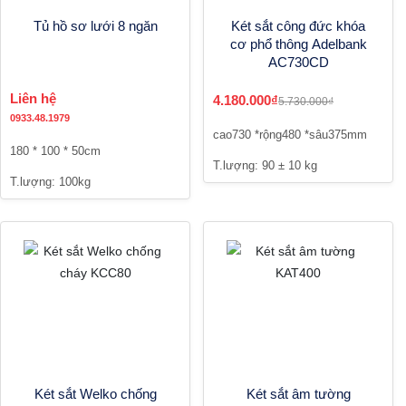
Tủ hồ sơ lưới 8 ngăn
Két sắt công đức khóa
cơ phổ thông Adelbank
AC730CD
Liên hệ
4.180.000₫
5.730.000₫
0933.48.1979
cao730 *rộng480 *sâu375mm
180 * 100 * 50cm
T.lượng: 90 ± 10 kg
T.lượng: 100kg
Két sắt Welko chống
Két sắt âm tường