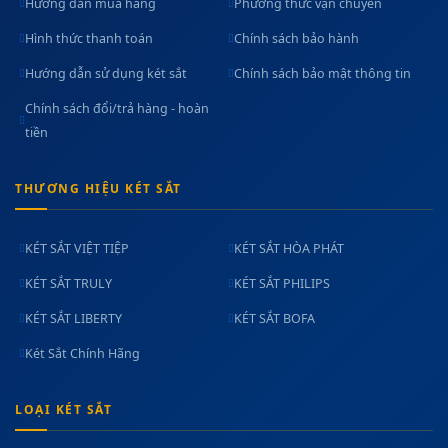
Hướng dẫn mua hàng
Phương thức vận chuyển
Hình thức thanh toán
Chính sách bảo hành
Hướng dẫn sử dụng két sắt
Chính sách bảo mật thông tin
Chính sách đổi/trả hàng - hoàn
tiền
THƯƠNG HIỆU KÉT SẮT
KÉT SẮT VIỆT TIỆP
KÉT SẮT HÒA PHÁT
KÉT SẮT TRULY
KÉT SẮT PHILIPS
KÉT SẮT LIBERTY
KÉT SẮT BOFA
Két Sắt Chính Hãng
LOẠI KÉT SẮT