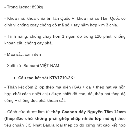
- Trọng lượng: 890kg
- Khóa mã: khóa chìa bi Hàn Quốc + khóa mã cơ Hàn Quốc có
định vị chống xoay chống dò mã số + tay nắm hợp kim 3 chia.
- Tính năng: chống cháy hơn 1 ngàn độ trong 120 phút, chống
khoan cắt, chống cạy phá.
- Màu sắc: xám đen
- Xuất xứ: Samurai VIỆT NAM.
Cấu tạo két sắt KTV1710-2K:
- Thân két gồm 2 lớp thép mạ điện (GA) + đá + thép hạt và hỗn
hợp chất cách nhiệt chịu được nhiệt độ cao, đá, thép hạt tăng độ
cứng + chống đục phá khoan cắt.
- Cánh cửa được làm từ
thép Cacbon dày Nguyên Tấm 12mm
(thép đặc chứ không phải ghép chập nhiều lớp mỏng)
theo
tiêu chuẩn JIS Nhật Bản,là loại thép có độ cứng rất cao kết hợp