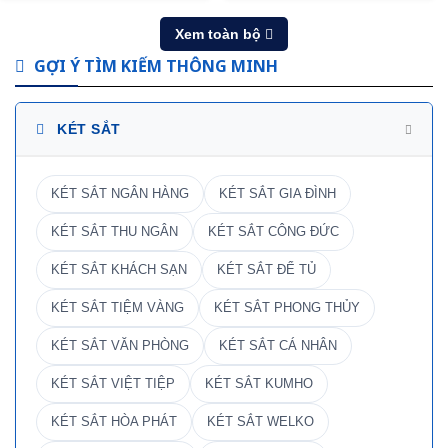
Xem toàn bộ
GỢI Ý TÌM KIẾM THÔNG MINH
KÉT SẮT
KÉT SẮT NGÂN HÀNG
KÉT SẮT GIA ĐÌNH
KÉT SẮT THU NGÂN
KÉT SẮT CÔNG ĐỨC
KÉT SẮT KHÁCH SẠN
KÉT SẮT ĐỂ TỦ
KÉT SẮT TIỆM VÀNG
KÉT SẮT PHONG THỦY
KÉT SẮT VĂN PHÒNG
KÉT SẮT CÁ NHÂN
KÉT SẮT VIỆT TIỆP
KÉT SẮT KUMHO
KÉT SẮT HÒA PHÁT
KÉT SẮT WELKO