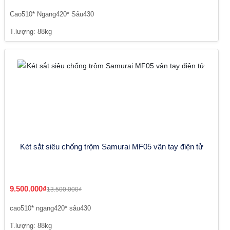
Cao510* Ngang420* Sâu430
T.lượng: 88kg
Két sắt siêu chống trộm Samurai MF05 vân tay điện tử
9.500.000₫
13.500.000₫
cao510* ngang420* sâu430
T.lượng: 88kg