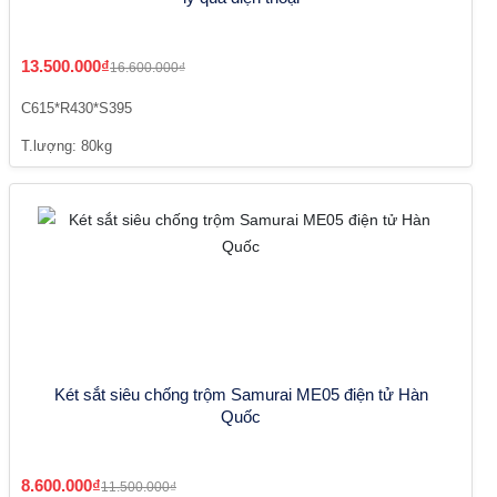
13.500.000₫
16.600.000₫
C615*R430*S395
T.lượng: 80kg
Két sắt siêu chống trộm Samurai ME05 điện tử Hàn
Quốc
8.600.000₫
11.500.000₫