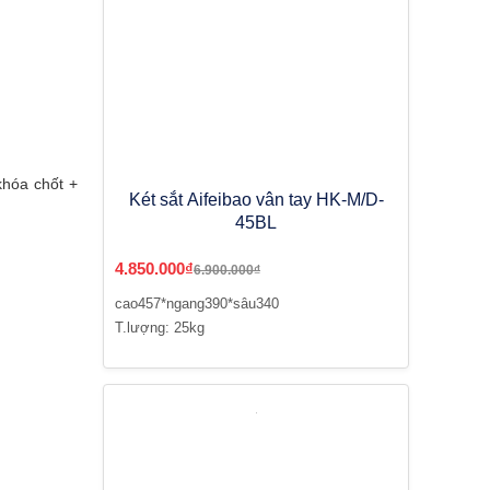
khóa chốt +
Két sắt Aifeibao vân tay HK-M/D-
45BL
4.850.000₫
6.900.000₫
cao457*ngang390*sâu340
T.lượng: 25kg