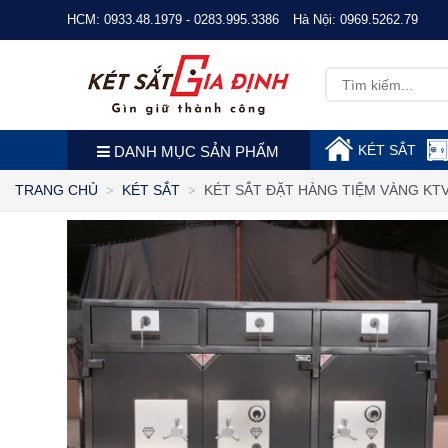
HCM:
0933.48.1979 - 0283.995.3386
Hà Nội:
0969.5262.79
KÉT SẮT
DANH MỤC SẢN PHẨM
KÉT SẮT ĐẶT HÀNG TIỆM VÀNG KT
TRANG CHỦ
KÉT SẮT