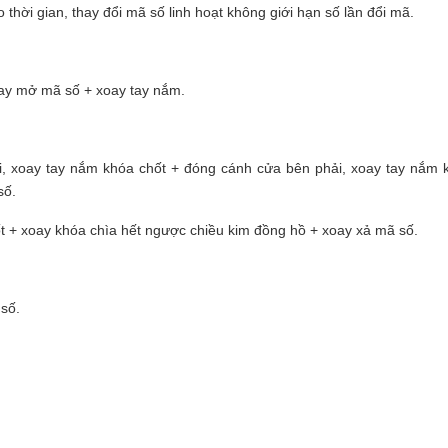
thời gian, thay đổi mã số linh hoạt không giới hạn số lần đổi mã.
oay mở mã số + xoay tay nắm.
ái, xoay tay nắm khóa chốt + đóng cánh cửa bên phải, xoay tay nắm 
số.
t + xoay khóa chìa hết ngược chiều kim đồng hồ + xoay xả mã số.
 số.