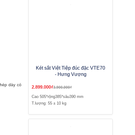
Két sắt Việt Tiệp đúc đặc VTE70
- Hưng Vượng
thép dày có
2.899.000₫
3.900.000₫
Cao 505*rộng385*sâu390 mm
T.lượng: 55 ± 10 kg