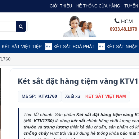
GIỚI THIỆU
HỆ THỐNG CỬA HÀNG
TUYỂN 
HCM
0933.48.1979
KÉT SẮT VIỆT TIỆP
KÉT SẮT HOÀ PHÁT
KÉT SẮT NHẬP
V1760
Két sắt đặt hàng tiệm vàng KTV
Mã SP:
KTV1760
Xuất xứ:
KÉT SẮT VIỆT NAM
Tóm tắt nhanh: Sản phẩm
Két sắt đặt hàng tiệm vàng 
(Mã:
KTV1760
) là dòng
két sắt
chính hãng chất lượng cao
thước
và
trọng lượng
thiết kế tiêu chuẩn, sản phẩm có 
chống cháy
vượt trội và sử dụng hệ thống khóa bảo mật t