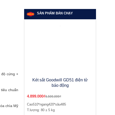
SẢN PHẨM BÁN CHẠY
g độ cứng +
Két sắt Goodwill GD51 điện tử
báo động
 tiêu chuẩn
4.899.000₫
6.500.000₫
Cao510*ngang420*sâu485
hóa chìa Mỹ
T.lượng: 80 ± 5 kg