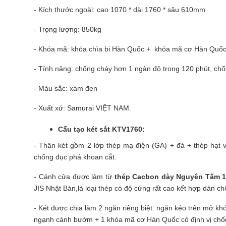
- Kích thước ngoài: cao 1070 * dài 1760 * sâu 610mm
- Trọng lượng: 850kg
- Khóa mã: khóa chìa bi Hàn Quốc + khóa mã cơ Hàn Quốc 
- Tính năng: chống cháy hơn 1 ngàn độ trong 120 phút, chố
- Màu sắc: xám đen
- Xuất xứ: Samurai VIỆT NAM.
Cấu tạo két sắt KTV1760:
- Thân két gồm 2 lớp thép mạ điện (GA) + đá + thép hạt v
chống đục phá khoan cắt.
- Cánh cửa được làm từ
thép Cacbon dày Nguyên Tấm 1
JIS Nhật Bản,là loại thép có độ cứng rất cao kết hợp dàn chố
- Két được chia làm 2 ngăn riêng biệt: ngăn kéo trên mở k
ngạnh cánh bướm + 1 khóa mã cơ Hàn Quốc có định vị chố