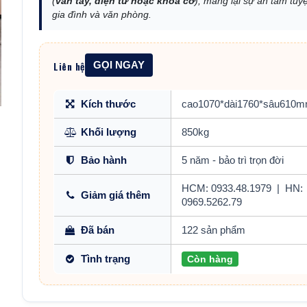
(
vân tay, điện tử hoặc khóa cơ
), mang lại sự an tâm tuyệ
gia đình và văn phòng.
Liên hệ
GỌI NGAY
Kích thước
cao1070*dài1760*sâu610
Khối lượng
850kg
Bảo hành
5 năm - bảo trì trọn đời
HCM: 0933.48.1979
|
HN:
Giảm giá thêm
0969.5262.79
Đã bán
122 sản phẩm
Tình trạng
Còn hàng