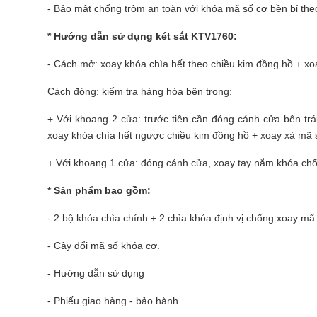
- Bảo mật chống trộm an toàn với khóa mã số cơ bền bỉ theo 
* Hướng dẫn sử dụng két sắt KTV1760:
- Cách mở: xoay khóa chìa hết theo chiều kim đồng hồ + x
Cách đóng: kiểm tra hàng hóa bên trong:
+ Với khoang 2 cửa: trước tiên cần đóng cánh cửa bên tr
xoay khóa chìa hết ngược chiều kim đồng hồ + xoay xả mã 
+ Với khoang 1 cửa: đóng cánh cửa, xoay tay nắm khóa chố
* Sản phẩm bao gồm:
- 2 bộ khóa chìa chính + 2 chìa khóa định vị chống xoay mã
- Cây đổi mã số khóa cơ.
- Hướng dẫn sử dụng
- Phiếu giao hàng - bảo hành.