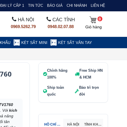
ĐẠI LÝ CẤP 1
TIN TỨC
BÁO GIÁ
CHI NHÁNH
LIÊN HỆ
0
HÀ NỘI
CÁC TỈNH
0969.5262.79
0948.02.07.88
Giỏ hàng
 KHẨU
KÉT SẮT MINI
KÉT SẮT VÂN TAY
Chính hãng
Free Ship HN
1760
100%
& HCM
Ship toàn
Bảo trì trọn
quốc
đời
KTV1760
. Với
kích
khả năng
ối tân
HỒ CHÍ MINH
HÀ NỘI
TỈNH KHÁC