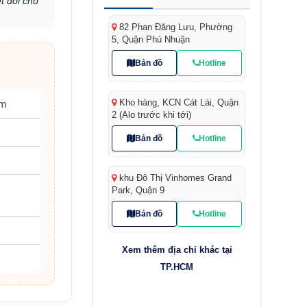
t đối cho
82 Phan Đăng Lưu, Phường
5, Quận Phú Nhuận
Bản đồ
Hotline
Kho hàng, KCN Cát Lái, Quận
mm
2 (Alo trước khi tới)
Bản đồ
Hotline
khu Đô Thị Vinhomes Grand
Park, Quận 9
Bản đồ
Hotline
Xem thêm địa chỉ khác tại
TP.HCM