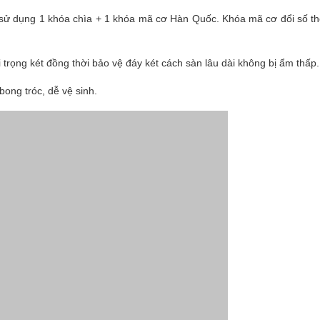
n sử dụng 1 khóa chìa + 1 khóa mã cơ Hàn Quốc. Khóa mã cơ đổi số t
 trọng két đồng thời bảo vệ đáy két cách sàn lâu dài không bị ẩm thấp.
ong tróc, dễ vệ sinh.