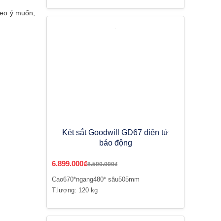
heo ý muốn,
Két sắt Goodwill GD67 điện tử
báo động
6.899.000₫
8.500.000₫
Cao670*ngang480* sâu505mm
T.lượng: 120 kg