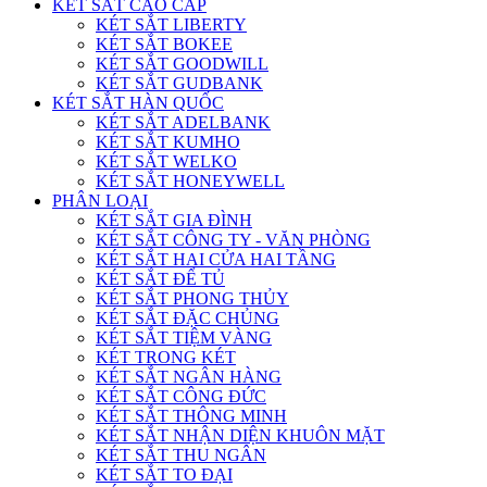
KÉT SẮT CAO CẤP
KÉT SẮT LIBERTY
KÉT SẮT BOKEE
KÉT SẮT GOODWILL
KÉT SẮT GUDBANK
KÉT SẮT HÀN QUỐC
KÉT SẮT ADELBANK
KÉT SẮT KUMHO
KÉT SẮT WELKO
KÉT SẮT HONEYWELL
PHÂN LOẠI
KÉT SẮT GIA ĐÌNH
KÉT SẮT CÔNG TY - VĂN PHÒNG
KÉT SẮT HAI CỬA HAI TẦNG
KÉT SẮT ĐỂ TỦ
KÉT SẮT PHONG THỦY
KÉT SẮT ĐẶC CHỦNG
KÉT SẮT TIỆM VÀNG
KÉT TRONG KÉT
KÉT SẮT NGÂN HÀNG
KÉT SẮT CÔNG ĐỨC
KÉT SẮT THÔNG MINH
KÉT SẮT NHẬN DIỆN KHUÔN MẶT
KÉT SẮT THU NGÂN
KÉT SẮT TO ĐẠI