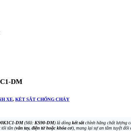
M
K1C1-DM
NH XE
,
KÉT SẮT CHỐNG CHÁY
KS90K1C1-DM
(Mã:
KS90-DM
) là dòng
két sắt
chính hãng chất lượng c
tối tân (
vân tay, điện tử hoặc khóa cơ
), mang lại sự an tâm tuyệt đối