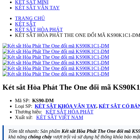
KÉT SẮT MINI
KÉT SẮT VÂN TAY
TRANG CHỦ
KÉT SẮT
KÉT SẮT HÒA PHÁT
KÉT SẮT HÒA PHÁT THE ONE ĐỔI MÃ KS90K1C1-D
Két sắt Hòa Phát The One đổi mã KS90
Mã SP:
KS90-DM
Loại SP:
KÉT SẮT KHÓA VÂN TAY
,
KÉT SẮT CÓ BÁ
Thương hiệu:
KÉT SẮT HÒA PHÁT
Xuất xứ:
KÉT SẮT VIỆT NAM
Tóm tắt nhanh: Sản phẩm
Két sắt Hòa Phát The One đổi mã 
khả năng
chống cháy
vượt trội và sử dụng hệ thống khóa bảo mật 