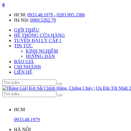
0
HCM:
0933.48.1979 - 0283.995.3386
Hà Nội:
0969.5262.79
GIỚI THIỆU
HỆ THỐNG CỬA HÀNG
TUYỂN ĐẠI LÝ CẤP 1
TIN TỨC
KINH NGHIỆM
HƯỚNG DẪN
BÁO GIÁ
CHI NHÁNH
LIÊN HỆ
HCM
0933.48.1979
HÀ NỘI