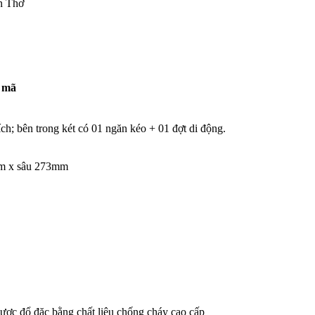
n Thơ
i mã
ích; bên trong két có 01 ngăn kéo + 01 đợt di động.
mm x sâu 273mm
được đổ đặc bằng chất liệu chống cháy cao cấp