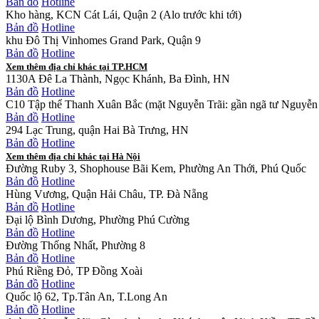
Bản đồ
Hotline
Kho hàng, KCN Cát Lái, Quận 2 (Alo trước khi tới)
Bản đồ
Hotline
khu Đô Thị Vinhomes Grand Park, Quận 9
Bản đồ
Hotline
Xem thêm địa chỉ khác tại TP.HCM
1130A Đê La Thành, Ngọc Khánh, Ba Đình, HN
Bản đồ
Hotline
C10 Tập thể Thanh Xuân Bắc (mặt Nguyễn Trãi: gần ngã tư Nguyễn 
Bản đồ
Hotline
294 Lạc Trung, quận Hai Bà Trưng, HN
Bản đồ
Hotline
Xem thêm địa chỉ khác tại Hà Nội
Đường Ruby 3, Shophouse Bãi Kem, Phường An Thới, Phú Quốc
Bản đồ
Hotline
Hùng Vương, Quận Hải Châu, TP. Đà Nẵng
Bản đồ
Hotline
Đại lộ Bình Dương, Phường Phú Cường
Bản đồ
Hotline
Đường Thống Nhất, Phường 8
Bản đồ
Hotline
Phú Riềng Đỏ, TP Đồng Xoài
Bản đồ
Hotline
Quốc lộ 62, Tp.Tân An, T.Long An
Bản đồ
Hotline