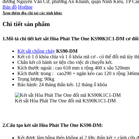
đường Nguyễn Văn Cừ, phường An Khánh, quận Ninh Kiều, TP Cầ
Bản đồ
Hotline
Xem thêm địa chỉ tại các tỉnh khác
Chi tiết sản phẩm
1.Mô tả chi tiết két sắt Hòa Phát The One KS90K1C1-DM cơ đổ
Két sắt chống cháy
KS90-DM
Két có 1 ổ khóa chìa và 1 ổ khóa mã cơ - có thể đổi mã tùy th
Chân két có bánh xe tiện cho việc di chuyển két.
Kích thước ngoài : cao 618 mm x rộng 400 x sâu 520mm
Kích thước trong : cao290 + ngăn kéo cao 120 x rộng 346
Trọng lượng: 90kg
Bảo hành: 24 tháng thân két- 12 tháng ổ khóa
Két sắt Hòa Phát The One đổi mã KS90K1C1-DM
2.Cấu tạo két sắt Hòa Phát The One KS90-DM
:
Két được làm bằng thép không gỉ 2 lớp; thân két + cánh cửa 