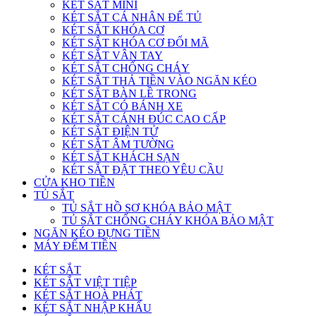
KÉT SẮT MINI
KÉT SẮT CÁ NHÂN ĐỂ TỦ
KÉT SẮT KHÓA CƠ
KÉT SẮT KHÓA CƠ ĐỔI MÃ
KÉT SẮT VÂN TAY
KÉT SẮT CHỐNG CHÁY
KÉT SẮT THẢ TIỀN VÀO NGĂN KÉO
KÉT SẮT BÀN LỀ TRONG
KÉT SẮT CÓ BÁNH XE
KÉT SẮT CÁNH ĐÚC CAO CẤP
KÉT SẮT ĐIỆN TỬ
KÉT SẮT ÂM TƯỜNG
KÉT SẮT KHÁCH SẠN
KÉT SẮT ĐẶT THEO YÊU CẦU
CỬA KHO TIỀN
TỦ SẮT
TỦ SẮT HỒ SƠ KHÓA BẢO MẬT
TỦ SẮT CHỐNG CHÁY KHÓA BẢO MẬT
NGĂN KÉO ĐỰNG TIỀN
MÁY ĐẾM TIỀN
KÉT SẮT
KÉT SẮT VIỆT TIỆP
KÉT SẮT HOÀ PHÁT
KÉT SẮT NHẬP KHẨU