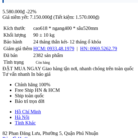
5.580.000₫
-22%
Giá niêm yết:
7.150.000₫
(Tiết kiệm: 1.570.000₫)
Kích thước
cao618 * ngang400 * sâu520mm
Khối lượng
90 ± 10 kg
Bảo hành
24 tháng thân két- 12 tháng ổ khóa
Giảm giá thêm
HCM: 0933.48.1979
|
HN: 0969.5262.79
Đã bán
2382 sản phẩm
Tình trạng
Còn hàng
ĐẶT MUA NGAY
Giao hàng tận nơi, nhanh chóng trên toàn quốc
Tư vấn nhanh
In báo giá
Chính hãng 100%
Free Ship HN & HCM
Ship toàn quốc
Bảo trì trọn đời
Hồ Chí Minh
Hà Nội
Tỉnh Khác
82 Phan Đăng Lưu, Phường 5, Quận Phú Nhuận