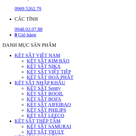
0969.5262.79
CÁC TỈNH
0948.02.07.88
0
Giỏ hàng
DANH MỤC SẢN PHẨM
KÉT SẮT VIỆT NAM
KÉT SẮT KIM BẢO
KÉT SẮT NIKA
KÉT SẮT VIỆT TIỆP
KÉT SẮT HOÀ PHÁT
KÉT SẮT NHẬP KHẨU
KÉT SẮT Sentry
KÉT SẮT BOOIL
KÉT SẮT BOFA
KÉT SẮT AIFEIBAO
KÉT SẮT PHILIPS
KÉT SẮT LEECO
KÉT SẮT THÉP TẤM
KÉT SẮT SAMURAI
KÉT SẮT TRULY