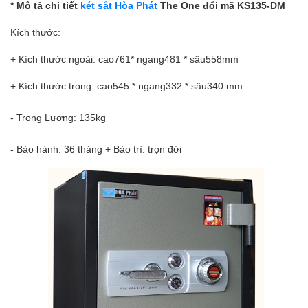
* Mô tả chi tiết
két sắt Hòa Phát
The One đổi mã KS135-DM
Kích thước:
+ Kích thước ngoài: cao761* ngang481 * sâu558mm
+ Kích thước trong: cao545 * ngang332 * sâu340 mm
- Trọng Lượng: 135kg
- Bảo hành: 36 tháng + Bảo trì: trọn đời