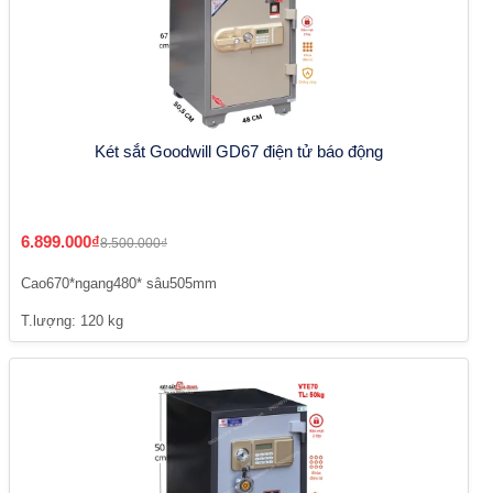
Két sắt Goodwill GD67 điện tử báo động
6.899.000₫
8.500.000₫
Cao670*ngang480* sâu505mm
T.lượng: 120 kg