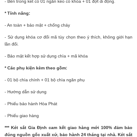
- Bên trong két có 01 ngăn kéo có khóa + 01 đợt di động.
* Tính năng:
- An toàn + bảo mật + chống cháy
- Sử dụng khóa cơ đổi mã tùy chọn theo ý thích, không giới hạn
lần đổi.
- Bảo mật kết hợp sử dụng chìa + mã khóa
* Các phụ kiện kèm theo gồm:
- 01 bộ chìa chính + 01 bộ chìa ngăn phụ
- Hướng dẫn sử dụng
- Phiếu bảo hành Hòa Phát
- Phiếu giao hàng
***
Két sắt Gia Định
cam kết giao hàng mới 100% đảm bảo
đúng nguồn gốc xuất xứ, bảo hành 24 tháng tại nhà. Két sắt