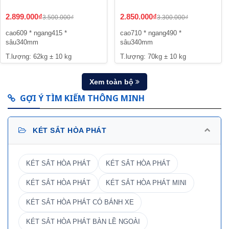
2.899.000₫
2.850.000₫
3.500.000₫
3.300.000₫
cao609 * ngang415 *
cao710 * ngang490 *
sâu340mm
sâu340mm
T.lượng: 62kg ± 10 kg
T.lượng: 70kg ± 10 kg
Xem toàn bộ
GỢI Ý TÌM KIẾM THÔNG MINH
KÉT SẮT HÒA PHÁT
KÉT SẮT HÒA PHÁT
KÉT SẮT HÒA PHÁT
KÉT SẮT HÒA PHÁT
KÉT SẮT HÒA PHÁT MINI
KÉT SẮT HÒA PHÁT CÓ BÁNH XE
KÉT SẮT HÒA PHÁT BÀN LỀ NGOÀI