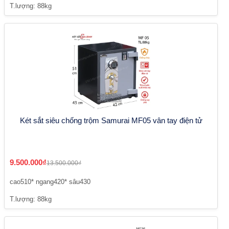
T.lượng: 88kg
Két sắt siêu chống trộm Samurai MF05 vân tay điện tử
9.500.000₫
13.500.000₫
cao510* ngang420* sâu430
T.lượng: 88kg