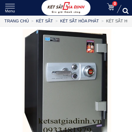
0
KÉT SẮT HÒ
TRANG CHỦ
KÉT SẮT
KÉT SẮT HÒA PHÁT