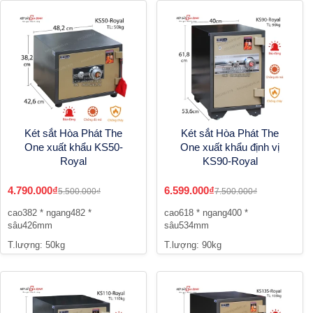
Két sắt Hòa Phát The
Két sắt Hòa Phát The
One xuất khẩu KS50-
One xuất khẩu định vị
Royal
KS90-Royal
4.790.000₫
6.599.000₫
5.500.000₫
7.500.000₫
cao382 * ngang482 *
cao618 * ngang400 *
sâu426mm
sâu534mm
T.lượng: 50kg
T.lượng: 90kg