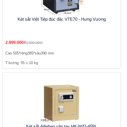
Két sắt Việt Tiệp đúc đặc VTE70 - Hưng Vượng
2.899.000₫
3.900.000₫
Cao 505*rộng385*sâu390 mm
T.lượng: 55 ± 10 kg
Két sắt Aifeibao vân tay HK-M/D-45BL