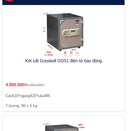
Két sắt Goodwill GD51 điện tử báo động
4.899.000₫
6.500.000₫
Cao510*ngang420*sâu485
T.lượng: 80 ± 5 kg