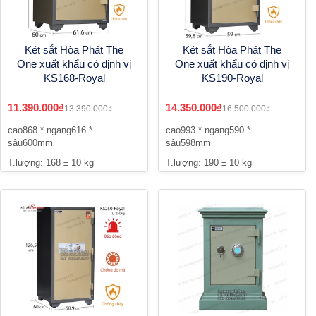
Két sắt Hòa Phát The
Két sắt Hòa Phát The
One xuất khẩu có định vị
One xuất khẩu có định vị
KS168-Royal
KS190-Royal
11.390.000₫
14.350.000₫
13.390.000₫
16.500.000₫
cao868 * ngang616 *
cao993 * ngang590 *
sâu600mm
sâu598mm
T.lượng: 168 ± 10 kg
T.lượng: 190 ± 10 kg