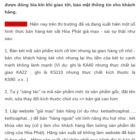
được đóng bìa kín khi giao tới, bảo mật thông tin cho khách
hàng.
CẢNH BÁO
:
Hiện nay trên thị trường đã và đang xuất hiện một số
hình thức bán hàng két sắt Hòa Phát giả mạo - sai sự thật như
sau:
1, Bán két mã sản phẩm kích cỡ lớn nhưng lại giao hàng cỡ nhỏ -
bán cho khách hàng két nhỏ nhưng lại thu tiền của két to cạnh
tranh không lành mạnh (Ví dụ: ghi là KA40 nhưng thực chất lại
giao KA22 ; ghi là KS110 nhưng thực chất kích thước là
KS90..v.v...)
2, Tự ý "sáng tác" ra mã sản phẩm mới: từ sản phẩm gốc, đặt tên
mới, sửa thay đổi kích thước chút xíu => bán giá cao hơn
3, Lập website "giả mạo" bản hãng (ví dụ như: ketsathoaphat....,
kethoaphat...) để bán "hàng ngoài" với tính năng thu hút như : két
khóa vân tay (cố ý làm cho khách hàng lầm tưởng sản phẩm đó
cũng của Hòa Phát). Hãng sản xuất sẽ không làm website để bán
lẻ bạn nhé - Hãng sản xuất chỉ phân phối qua kênh đại lý bán lẻ