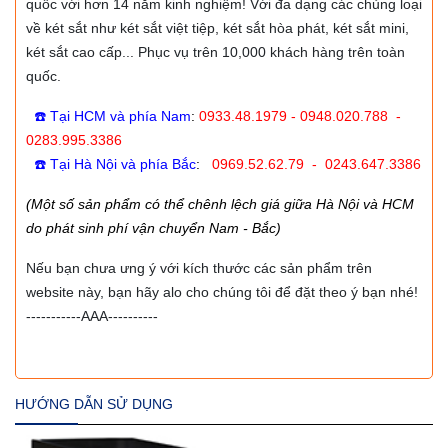
quốc với hơn 14 năm kinh nghiệm! Với đa dạng các chủng loại
về két sắt như két sắt việt tiệp, két sắt hòa phát, két sắt mini,
két sắt cao cấp... Phục vụ trên 10,000 khách hàng trên toàn
quốc.
☎️ Tại HCM và phía Nam
:
0933.48.1979 - 0948.020.788 -
0283.995.3386
☎️ Tại Hà Nội và phía Bắc
:
0969.52.62.79 - 0243.647.3386
(Một số sản phẩm có thể chênh lệch giá giữa Hà Nội và HCM
do phát sinh phí vận chuyển Nam - Bắc)
Nếu bạn chưa ưng ý với kích thước các sản phẩm trên
website này, bạn hãy alo cho chúng tôi để đặt theo ý bạn nhé!
-----------AAA----------
HƯỚNG DẪN SỬ DỤNG