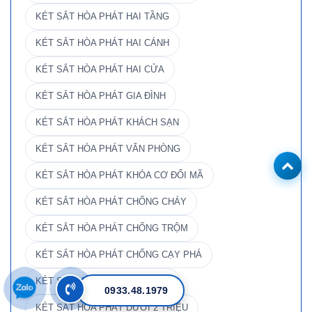
KÉT SẮT HÒA PHÁT HAI TẦNG
KÉT SẮT HÒA PHÁT HAI CÁNH
KÉT SẮT HÒA PHÁT HAI CỬA
KÉT SẮT HÒA PHÁT GIA ĐÌNH
KÉT SẮT HÒA PHÁT KHÁCH SẠN
KÉT SẮT HÒA PHÁT VĂN PHÒNG
KÉT SẮT HÒA PHÁT KHÓA CƠ ĐỔI MÃ
KÉT SẮT HÒA PHÁT CHỐNG CHÁY
KÉT SẮT HÒA PHÁT CHỐNG TRỘM
KÉT SẮT HÒA PHÁT CHỐNG CẠY PHÁ
KÉT SẮT HÒA PHÁT VIỆT NAM
0933.48.1979
KÉT SẮT HÒA PHÁT DƯỚI 2 TRIỆU