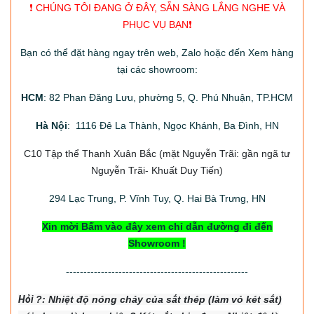
❗️ CHÚNG TÔI ĐANG Ở ĐÂY, SẴN SÀNG LẮNG NGHE VÀ
PHỤC VỤ BẠN❗️
Bạn có thể đặt hàng ngay trên web, Zalo hoặc đến Xem hàng
tại các showroom:
HCM
: 82 Phan Đăng Lưu, phường 5, Q. Phú Nhuận, TP.HCM
Hà Nội
: 1116 Đê La Thành, Ngọc Khánh, Ba Đình, HN
C10 Tập thể Thanh Xuân Bắc
(mặt Nguyễn Trãi: gần ngã tư
Nguyễn Trãi- Khuất Duy Tiến)
294
Lạc Trung, P. Vĩnh Tuy, Q. Hai Bà Trưng, HN
Xin mời Bấm vào đây xem chỉ dẫn đường đi đến
Showroom !
----------------------------------------------------
Hỏi
?: Nhiệt độ nón
g chảy của sắt thép (làm vỏ két sắt)