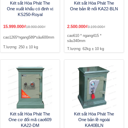
Két sắt Hòa Phát The
Két sắt Hòa Phát The
One xuất khẩu có định vị
One bản lề nổi KA22-BLN
KS250-Royal
15.999.000₫
2.500.000₫
18.900.000₫
3.199.000₫
cao610 * ngang415 *
cao1265*ngang589*sâu600mm
sâu340mm
T.lượng: 250 ± 10 kg
T.lượng: 62kg ± 10 kg
Két sắt Hòa Phát The
Két sắt Hòa Phát The
One cơ đổi mã cao609
One bản lề ngoài
KA22-DM
KA40BLN