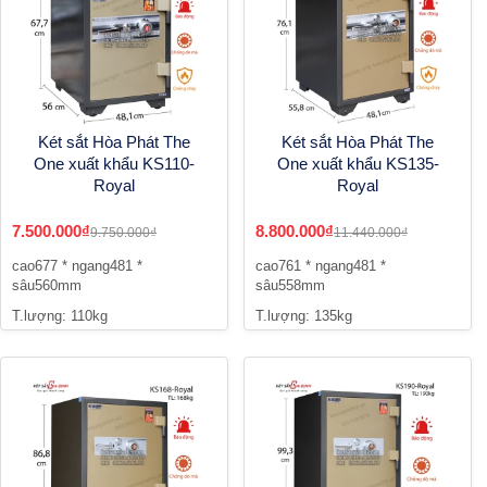
Két sắt Hòa Phát The
Két sắt Hòa Phát The
One xuất khẩu KS110-
One xuất khẩu KS135-
Royal
Royal
7.500.000₫
8.800.000₫
9.750.000₫
11.440.000₫
cao677 * ngang481 *
cao761 * ngang481 *
sâu560mm
sâu558mm
T.lượng: 110kg
T.lượng: 135kg