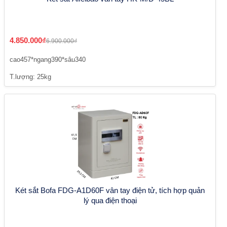
4.850.000₫
6.900.000₫
cao457*ngang390*sâu340
T.lượng: 25kg
Két sắt Bofa FDG-A1D60F vân tay điện tử, tích hợp quản
lý qua điện thoại