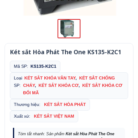
Két sắt Hòa Phát The One KS135-K2C1
Mã SP:
KS135-K2C1
Loại
KÉT SẮT KHÓA VÂN TAY
,
KÉT SẮT CHỐNG
SP:
CHÁY
,
KÉT SẮT KHÓA CƠ
,
KÉT SẮT KHÓA CƠ
ĐỔI MÃ
Thương hiệu:
KÉT SẮT HÒA PHÁT
Xuất xứ:
KÉT SẮT VIỆT NAM
Tóm tắt nhanh: Sản phẩm
Két sắt Hòa Phát The One