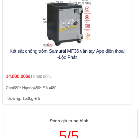
Két sắt chống trộm Samurai MF36 vân tay App điện thoại
-Lộc Phát
14.800.000₫
16.500.000₫
Cao680* Ngang480* Sâu480
T.lượng: 160kg ± 5
Đánh giá trung bình
5/5