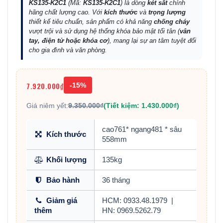
KS135-K2C1
(Mã:
KS135-K2C1
) là dòng
két sắt
chính
hãng chất lượng cao. Với
kích thước
và
trọng lượng
thiết kế tiêu chuẩn, sản phẩm có khả năng
chống cháy
vượt trội và sử dụng hệ thống khóa bảo mật tối tân (
vân
tay, điện tử hoặc khóa cơ
), mang lại sự an tâm tuyệt đối
cho gia đình và văn phòng.
7.920.000₫
-15%
Giá niêm yết:
9.350.000₫
(Tiết kiệm: 1.430.000₫)
cao761* ngang481 * sâu
Kích thước
558mm
Khối lượng
135kg
Bảo hành
36 tháng
Giảm giá
HCM: 0933.48.1979
|
thêm
HN: 0969.5262.79