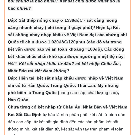
nói chung là bao nhiêu? Két sắt chịu được Nhiệt độ là
bao nhiêu?
Đáp: Sắt thép nóng chảy ở 1538độC - sắt càng mỏng
càng nhanh chảy ( chỉ trong ít giây/ phút)/ Hiện tại Két
sắt chống cháy nhập khẩu về Việt Nam đạt các chứng chỉ
Quốc tế chịu được 1.020độC/120phut (các đồ vật trong
két vẫn được bảo vệ an toàn khoảng ~100độ). Các dòng
két khác chắc chắn khó qua được ngưỡng nhiệt độ này
.
Hỏi?:
Két sắt nhập khẩu từ đâu? có két nhập Châu Âu ,
Nhật Bản tại Việt Nam không?
Đáp: Hiện tại, két sắt nhập khẩu được nhập về Việt Nam
chỉ có từ Hàn Quốc, Trung Quốc, Thái Lan, Mỹ nhưng
phổ biến là Trung Quốc (
hàng cao cấp, chất lượng cao
),
Hàn Quốc.
Chưa từng có két nhập từ Châu Âu, Nhật Bản về Việt Nam
Két Sắt Gia Định
tự hào là nhà phân phối két sắt từ bình dân
đến cao cấp, từ két sắt gia đình đến các sản phẩm két sắt
thông minh, két sắt điện tử, két sắt vân tay trên phạm vi toàn