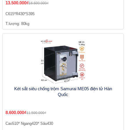
13.500.000₫
16.600.000₫
C615*R430*S395
T.lượng: 80kg
Két sắt siêu chống trộm Samurai ME05 điện tử Hàn
Quốc
8.600.000₫
11.500.000₫
Cao510* Ngang420* Sâu430