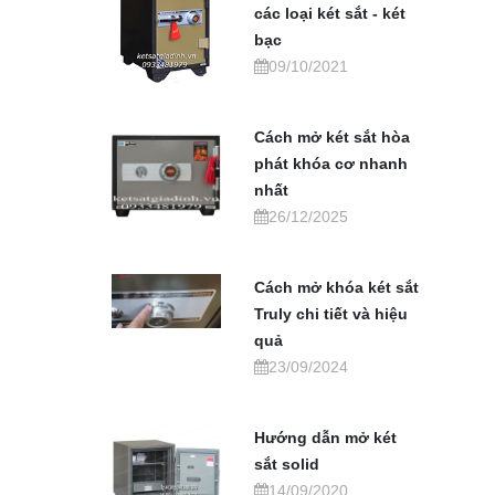
các loại két sắt - két
bạc
09/10/2021
Cách mở két sắt hòa
phát khóa cơ nhanh
nhất
26/12/2025
Cách mở khóa két sắt
Truly chi tiết và hiệu
quả
23/09/2024
Hướng dẫn mở két
sắt solid
14/09/2020