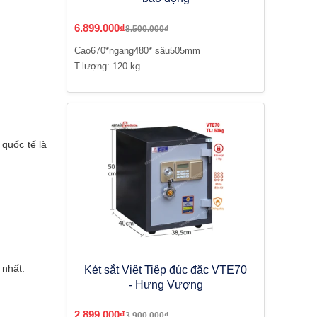
6.899.000₫
8.500.000₫
Cao670*ngang480* sâu505mm
T.lượng: 120 kg
quốc tế là
 nhất:
Két sắt Việt Tiệp đúc đặc VTE70
- Hưng Vượng
2.899.000₫
3.900.000₫