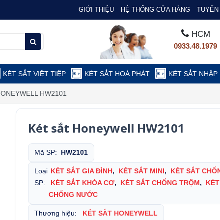
GIỚI THIỆU
HỆ THỐNG CỬA HÀNG
TUYỂN 
HCM
0933.48.1979
KÉT SẮT VIỆT TIỆP
KÉT SẮT HOÀ PHÁT
KÉT SẮT NHẬP
HONEYWELL HW2101
Két sắt Honeywell HW2101
Mã SP:
HW2101
Loại
KÉT SẮT GIA ĐÌNH
,
KÉT SẮT MINI
,
KÉT SẮT CHỐ
SP:
KÉT SẮT KHÓA CƠ
,
KÉT SẮT CHỐNG TRỘM
,
KÉT
CHỐNG NƯỚC
Thương hiệu:
KÉT SẮT HONEYWELL