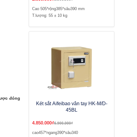
Cao 505*rộng385*sâu390 mm
T.lượng: 55 ± 10 kg
được đóng
Két sắt Aifeibao vân tay HK-M/D-
45BL
4.850.000₫
6.900.000₫
cao457*ngang390*sâu340