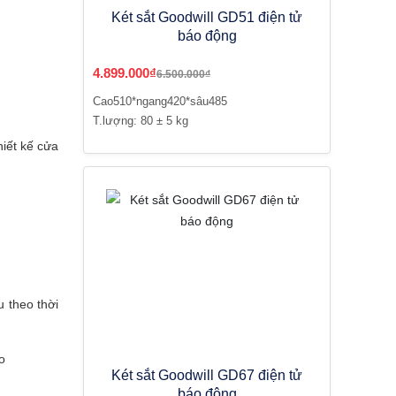
Két sắt Goodwill GD51 điện tử
báo động
4.899.000₫
6.500.000₫
Cao510*ngang420*sâu485
T.lượng: 80 ± 5 kg
hiết kế cửa
u theo thời
o
Két sắt Goodwill GD67 điện tử
báo động