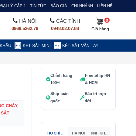
ĐẠI LÝ CẤP 1
TIN TỨC
BÁO GIÁ
CHI NHÁNH
LIÊN HỆ
0
HÀ NỘI
CÁC TỈNH
0969.5262.79
0948.02.07.88
Giỏ hàng
 KHẨU
KÉT SẮT MINI
KÉT SẮT VÂN TAY
Chính hãng
Free Ship HN
100%
& HCM
Ship toàn
Bảo trì trọn
quốc
đời
NG CHÁY
,
 SẮT
HỒ CHÍ MINH
HÀ NỘI
TỈNH KHÁC