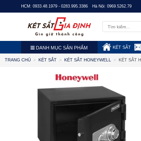
HCM:
0933.48.1979 - 0283.995.3386
Hà Nội:
0969.5262.79
KÉT SẮT
DANH MỤC SẢN PHẨM
KÉT SẮT 
TRANG CHỦ
KÉT SẮT
KÉT SẮT HONEYWELL