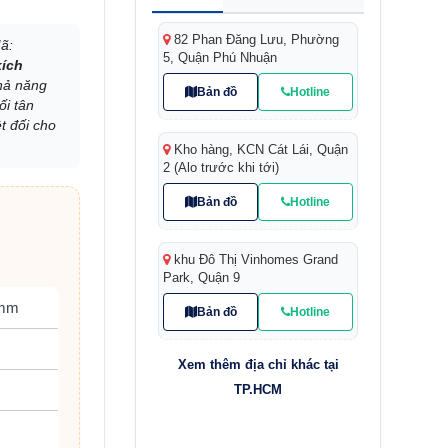
82 Phan Đăng Lưu, Phường
ã:
5, Quận Phú Nhuận
kích
khả năng
Bản đồ
Hotline
ối tân
t đối cho
Kho hàng, KCN Cát Lái, Quận
2 (Alo trước khi tới)
Bản đồ
Hotline
khu Đô Thị Vinhomes Grand
Park, Quận 9
 mm
Bản đồ
Hotline
Xem thêm địa chỉ khác tại
TP.HCM