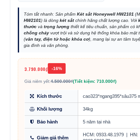
Tóm tắt nhanh: Sản phẩm
Két sắt Honeywell HW2101
(M
HW2101
) là dòng
két sắt
chính hãng chất lượng cao. Với
thước
và
trọng lượng
thiết kế tiêu chuẩn, sản phẩm có 
chống cháy
vượt trội và sử dụng hệ thống khóa bảo mật t
(
vân tay, điện tử hoặc khóa cơ
), mang lại sự an tâm tuyệ
gia đình và văn phòng.
3.790.000₫
-16%
Giá niêm yết:
4.500.000₫
(Tiết kiệm: 710.000₫)
Kích thước
cao323*ngang395*sâu375
Khối lượng
34kg
Bảo hành
5 năm tại nhà
HCM: 0933.48.1979
|
HN:
Giảm giá thêm