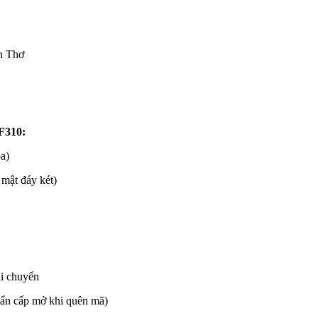
n Thơ
F310:
a)
mật đáy két)
di chuyển
hẩn cấp mở khi quên mã)