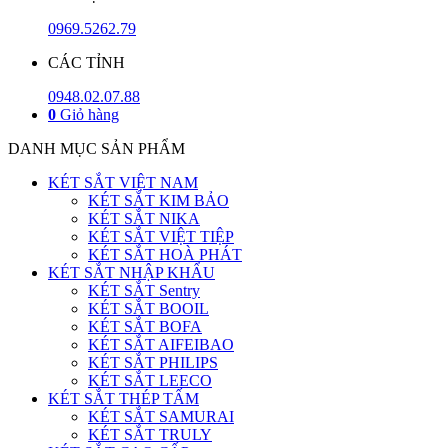
0969.5262.79
CÁC TỈNH
0948.02.07.88
0
Giỏ hàng
DANH MỤC SẢN PHẨM
KÉT SẮT VIỆT NAM
KÉT SẮT KIM BẢO
KÉT SẮT NIKA
KÉT SẮT VIỆT TIỆP
KÉT SẮT HOÀ PHÁT
KÉT SẮT NHẬP KHẨU
KÉT SẮT Sentry
KÉT SẮT BOOIL
KÉT SẮT BOFA
KÉT SẮT AIFEIBAO
KÉT SẮT PHILIPS
KÉT SẮT LEECO
KÉT SẮT THÉP TẤM
KÉT SẮT SAMURAI
KÉT SẮT TRULY