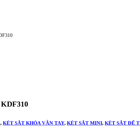
DF310
ka KDF310
N
,
KÉT SẮT KHÓA VÂN TAY
,
KÉT SẮT MINI
,
KÉT SẮT ĐỂ 