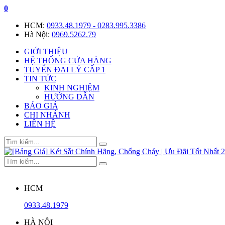
0
HCM:
0933.48.1979 - 0283.995.3386
Hà Nội:
0969.5262.79
GIỚI THIỆU
HỆ THỐNG CỬA HÀNG
TUYỂN ĐẠI LÝ CẤP 1
TIN TỨC
KINH NGHIỆM
HƯỚNG DẪN
BÁO GIÁ
CHI NHÁNH
LIÊN HỆ
HCM
0933.48.1979
HÀ NỘI