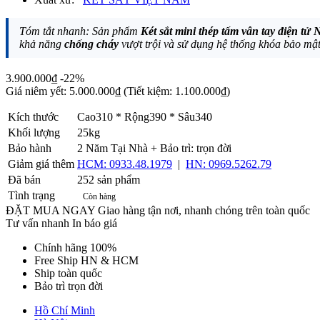
Tóm tắt nhanh: Sản phẩm
Két sắt mini thép tấm vân tay điện t
khả năng
chống cháy
vượt trội và sử dụng hệ thống khóa bảo mật 
3.900.000₫
-22%
Giá niêm yết:
5.000.000₫
(Tiết kiệm: 1.100.000₫)
Kích thước
Cao310 * Rộng390 * Sâu340
Khối lượng
25kg
Bảo hành
2 Năm Tại Nhà + Bảo trì: trọn đời
Giảm giá thêm
HCM: 0933.48.1979
|
HN: 0969.5262.79
Đã bán
252 sản phẩm
Tình trạng
Còn hàng
ĐẶT MUA NGAY
Giao hàng tận nơi, nhanh chóng trên toàn quốc
Tư vấn nhanh
In báo giá
Chính hãng 100%
Free Ship HN & HCM
Ship toàn quốc
Bảo trì trọn đời
Hồ Chí Minh