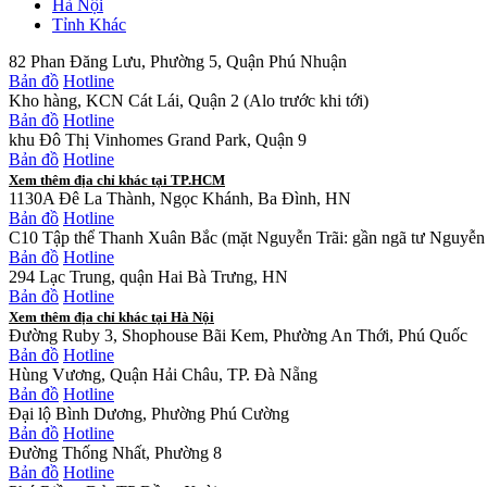
Hà Nội
Tỉnh Khác
82 Phan Đăng Lưu, Phường 5, Quận Phú Nhuận
Bản đồ
Hotline
Kho hàng, KCN Cát Lái, Quận 2 (Alo trước khi tới)
Bản đồ
Hotline
khu Đô Thị Vinhomes Grand Park, Quận 9
Bản đồ
Hotline
Xem thêm địa chỉ khác tại TP.HCM
1130A Đê La Thành, Ngọc Khánh, Ba Đình, HN
Bản đồ
Hotline
C10 Tập thể Thanh Xuân Bắc (mặt Nguyễn Trãi: gần ngã tư Nguyễn 
Bản đồ
Hotline
294 Lạc Trung, quận Hai Bà Trưng, HN
Bản đồ
Hotline
Xem thêm địa chỉ khác tại Hà Nội
Đường Ruby 3, Shophouse Bãi Kem, Phường An Thới, Phú Quốc
Bản đồ
Hotline
Hùng Vương, Quận Hải Châu, TP. Đà Nẵng
Bản đồ
Hotline
Đại lộ Bình Dương, Phường Phú Cường
Bản đồ
Hotline
Đường Thống Nhất, Phường 8
Bản đồ
Hotline