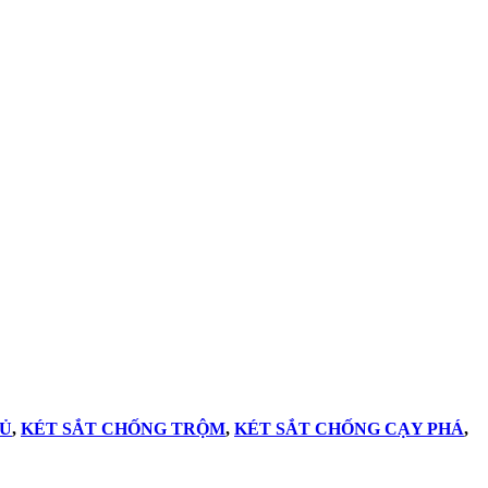
TỦ
,
KÉT SẮT CHỐNG TRỘM
,
KÉT SẮT CHỐNG CẠY PHÁ
,