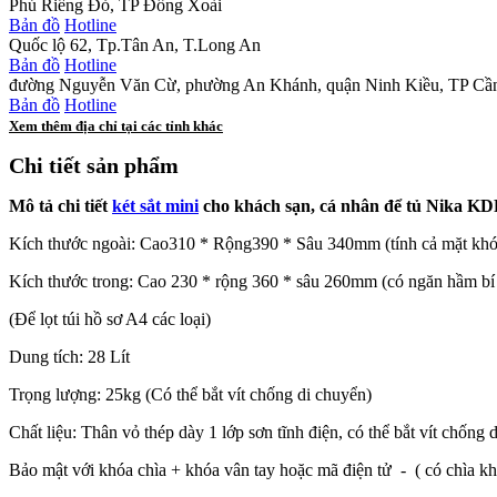
Phú Riềng Đỏ, TP Đồng Xoài
Bản đồ
Hotline
Quốc lộ 62, Tp.Tân An, T.Long An
Bản đồ
Hotline
đường Nguyễn Văn Cừ, phường An Khánh, quận Ninh Kiều, TP Cầ
Bản đồ
Hotline
Xem thêm địa chỉ tại các tỉnh khác
Chi tiết sản phẩm
Mô tả chi tiết
két sắt mini
cho khách sạn, cá nhân để tủ Nika KD
Kích thước ngoài: Cao310 * Rộng390 * Sâu 340mm (tính cả mặt khó
Kích thước trong: Cao 230 * rộng 360 * sâu 260mm (có ngăn hầm bí 
(Để lọt túi hồ sơ A4 các loại)
Dung tích: 28 Lít
Trọng lượng: 25kg (Có thể bắt vít chống di chuyển)
Chất liệu: Thân vỏ thép dày 1 lớp sơn tĩnh điện, có thể bắt vít chống 
Bảo mật với khóa chìa + khóa vân tay hoặc mã điện tử - ( có chìa k