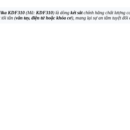
ử Nika KDF310
(Mã:
KDF310
) là dòng
két sắt
chính hãng chất lượng c
tối tân (
vân tay, điện tử hoặc khóa cơ
), mang lại sự an tâm tuyệt đối