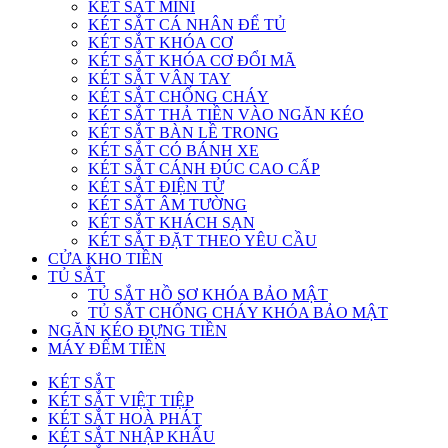
KÉT SẮT MINI
KÉT SẮT CÁ NHÂN ĐỂ TỦ
KÉT SẮT KHÓA CƠ
KÉT SẮT KHÓA CƠ ĐỔI MÃ
KÉT SẮT VÂN TAY
KÉT SẮT CHỐNG CHÁY
KÉT SẮT THẢ TIỀN VÀO NGĂN KÉO
KÉT SẮT BÀN LỀ TRONG
KÉT SẮT CÓ BÁNH XE
KÉT SẮT CÁNH ĐÚC CAO CẤP
KÉT SẮT ĐIỆN TỬ
KÉT SẮT ÂM TƯỜNG
KÉT SẮT KHÁCH SẠN
KÉT SẮT ĐẶT THEO YÊU CẦU
CỬA KHO TIỀN
TỦ SẮT
TỦ SẮT HỒ SƠ KHÓA BẢO MẬT
TỦ SẮT CHỐNG CHÁY KHÓA BẢO MẬT
NGĂN KÉO ĐỰNG TIỀN
MÁY ĐẾM TIỀN
KÉT SẮT
KÉT SẮT VIỆT TIỆP
KÉT SẮT HOÀ PHÁT
KÉT SẮT NHẬP KHẨU