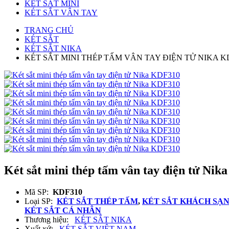
KÉT SẮT MINI
KÉT SẮT VÂN TAY
TRANG CHỦ
KÉT SẮT
KÉT SẮT NIKA
KÉT SẮT MINI THÉP TẤM VÂN TAY ĐIỆN TỬ NIKA K
Két sắt mini thép tấm vân tay điện tử Ni
Mã SP:
KDF310
Loại SP:
KÉT SẮT THÉP TẤM
,
KÉT SẮT KHÁCH SẠ
KÉT SẮT CÁ NHÂN
Thương hiệu:
KÉT SẮT NIKA
Xuất xứ:
KÉT SẮT VIỆT NAM