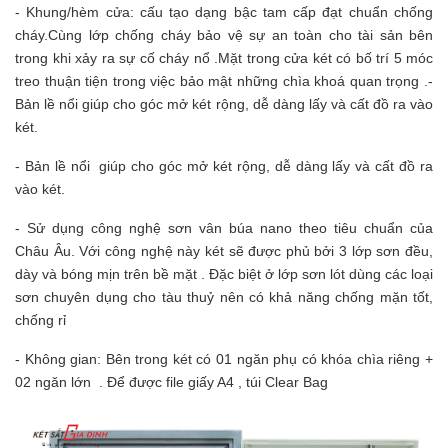
- Khung/hèm cửa: cấu tạo dạng bậc tam cấp đạt chuẩn chống
cháy.
Cùng lớp chống cháy bảo vệ sự an toàn cho tài sản bên
trong khi xảy ra sự cố cháy nổ .Mặt trong cửa két có bố trí 5 móc
treo thuận tiện trong việc bảo mật những chìa khoá quan trọng .
-
Bản lề nổi giúp cho góc mở két rộng, dễ dàng lấy và cất đồ ra vào
két.
- Bản lề nổi giúp cho góc mở két rộng, dễ dàng lấy và cất đồ ra
vào két.
- Sử dụng công nghệ sơn vân búa nano theo tiêu chuẩn của
Châu Âu. Với công nghệ này két sẽ được phủ bởi 3 lớp sơn đều,
dày và bóng mịn trên bề mặt . Đặc biệt ở lớp sơn lót dùng các loại
sơn chuyên dụng cho tàu thuỷ nên có khả năng chống mặn tốt,
chống rỉ
- Không gian: Bên trong két có 01 ngăn phụ có khóa chìa riêng +
02 ngăn lớn . Để được file giấy A4 , túi Clear Bag