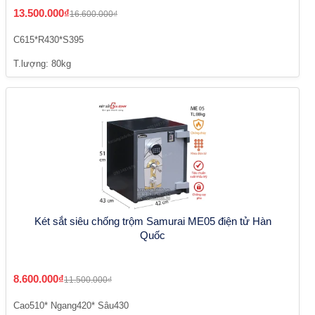
13.500.000₫
16.600.000₫
C615*R430*S395
T.lượng: 80kg
Két sắt siêu chống trộm Samurai ME05 điện tử Hàn
Quốc
8.600.000₫
11.500.000₫
Cao510* Ngang420* Sâu430