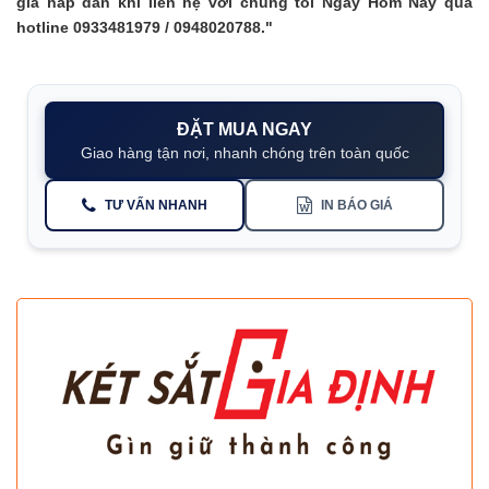
giá hấp dẫn khi liên hệ với chúng tôi Ngay Hôm Nay qua
hotline 0933481979 / 0948020788."
ĐẶT MUA NGAY
Giao hàng tận nơi, nhanh chóng trên toàn quốc
TƯ VẤN NHANH
IN BÁO GIÁ