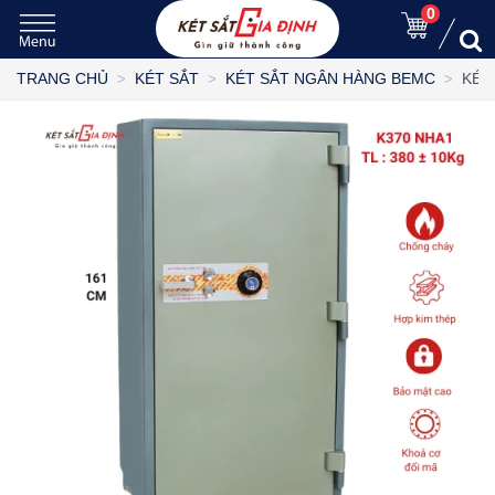
0
KÉT
TRANG CHỦ
KÉT SẮT
KÉT SẮT NGÂN HÀNG BEMC