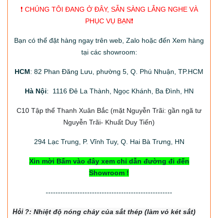
❗️ CHÚNG TÔI ĐANG Ở ĐÂY, SẴN SÀNG LẮNG NGHE VÀ
PHỤC VỤ BẠN❗️
Bạn có thể đặt hàng ngay trên web, Zalo hoặc đến Xem hàng
tại các showroom:
HCM
: 82 Phan Đăng Lưu, phường 5, Q. Phú Nhuận, TP.HCM
Hà Nội
: 1116 Đê La Thành, Ngọc Khánh, Ba Đình, HN
C10 Tập thể Thanh Xuân Bắc
(mặt Nguyễn Trãi: gần ngã tư
Nguyễn Trãi- Khuất Duy Tiến)
294
Lạc Trung, P. Vĩnh Tuy, Q. Hai Bà Trưng, HN
Xin mời Bấm vào đây xem chỉ dẫn đường đi đến
Showroom !
----------------------------------------------------
Hỏi
?: Nhiệt độ nón
g chảy của sắt thép (làm vỏ két sắt)