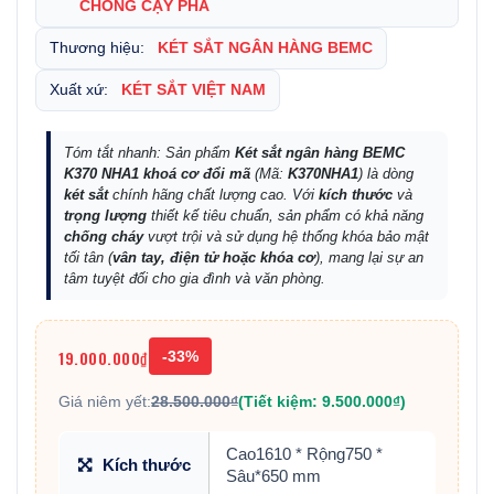
CHỐNG CẠY PHÁ
Thương hiệu:
KÉT SẮT NGÂN HÀNG BEMC
Xuất xứ:
KÉT SẮT VIỆT NAM
Tóm tắt nhanh: Sản phẩm
Két sắt ngân hàng BEMC
K370 NHA1 khoá cơ đổi mã
(Mã:
K370NHA1
) là dòng
két sắt
chính hãng chất lượng cao. Với
kích thước
và
trọng lượng
thiết kế tiêu chuẩn, sản phẩm có khả năng
chống cháy
vượt trội và sử dụng hệ thống khóa bảo mật
tối tân (
vân tay, điện tử hoặc khóa cơ
), mang lại sự an
tâm tuyệt đối cho gia đình và văn phòng.
19.000.000₫
-33%
Giá niêm yết:
28.500.000₫
(Tiết kiệm: 9.500.000₫)
Cao1610 * Rộng750 *
Kích thước
Sâu*650 mm