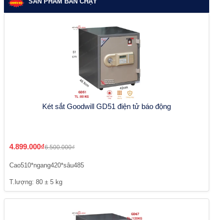
SẢN PHẨM BÁN CHẠY
Két sắt Goodwill GD51 điện tử báo động
4.899.000₫
6.500.000₫
Cao510*ngang420*sâu485
T.lượng: 80 ± 5 kg