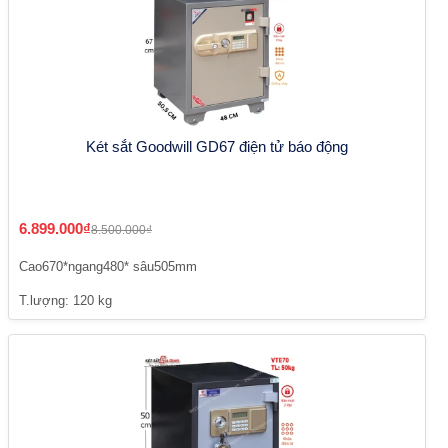
Két sắt Goodwill GD67 điện tử báo động
6.899.000₫
8.500.000₫
Cao670*ngang480* sâu505mm
T.lượng: 120 kg