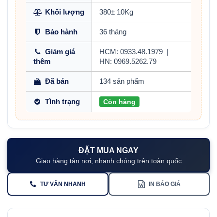
Khối lượng
380± 10Kg
Bảo hành
36 tháng
Giảm giá
HCM: 0933.48.1979
|
thêm
HN: 0969.5262.79
Đã bán
134 sản phẩm
Tình trạng
Còn hàng
ĐẶT MUA NGAY
Giao hàng tận nơi, nhanh chóng trên toàn quốc
TƯ VẤN NHANH
IN BÁO GIÁ