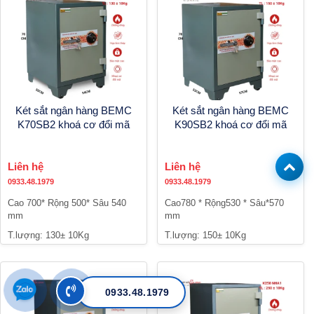
Két sắt ngân hàng BEMC
Két sắt ngân hàng BEMC
K70SB2 khoá cơ đổi mã
K90SB2 khoá cơ đổi mã
Liên hệ
Liên hệ
0933.48.1979
0933.48.1979
Cao 700* Rộng 500* Sâu 540
Cao780 * Rộng530 * Sâu*570
mm
mm
T.lượng: 130± 10Kg
T.lượng: 150± 10Kg
0933.48.1979