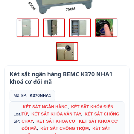
Két sắt ngân hàng BEMC K370 NHA1
khoá cơ đổi mã
Mã SP:
K370NHA1
KÉT SẮT NGÂN HÀNG
,
KÉT SẮT KHÓA ĐIỆN
Loại
TỬ
,
KÉT SẮT KHÓA VÂN TAY
,
KÉT SẮT CHỐNG
SP:
CHÁY
,
KÉT SẮT KHÓA CƠ
,
KÉT SẮT KHÓA CƠ
ĐỔI MÃ
,
KÉT SẮT CHỐNG TRỘM
,
KÉT SẮT