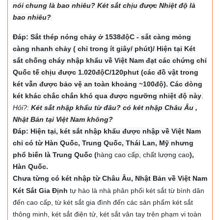
nói chung là bao nhiêu? Két sắt chịu được Nhiệt độ là
bao nhiêu?
Đáp: Sắt thép nóng chảy ở 1538độC - sắt càng mỏng
càng nhanh chảy ( chỉ trong ít giây/ phút)/ Hiện tại Két
sắt chống cháy nhập khẩu về Việt Nam đạt các chứng chỉ
Quốc tế chịu được 1.020độC/120phut (các đồ vật trong
két vẫn được bảo vệ an toàn khoảng ~100độ). Các dòng
két khác chắc chắn khó qua được ngưỡng nhiệt độ này
.
Hỏi?:
Két sắt nhập khẩu từ đâu? có két nhập Châu Âu ,
Nhật Bản tại Việt Nam không?
Đáp: Hiện tại, két sắt nhập khẩu được nhập về Việt Nam
chỉ có từ Hàn Quốc, Trung Quốc, Thái Lan, Mỹ nhưng
phổ biến là Trung Quốc (
hàng cao cấp, chất lượng cao
),
Hàn Quốc.
Chưa từng có két nhập từ Châu Âu, Nhật Bản về Việt Nam
Két Sắt Gia Định
tự hào là nhà phân phối két sắt từ bình dân
đến cao cấp, từ két sắt gia đình đến các sản phẩm két sắt
thông minh, két sắt điện tử, két sắt vân tay trên phạm vi toàn