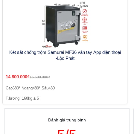
Két sắt chống trộm Samurai MF36 vân tay App điện thoại
-Lộc Phát
14.800.000₫
16.500.000₫
Cao680* Ngang480* Sâu480
T.lượng: 160kg ± 5
Đánh giá trung bình