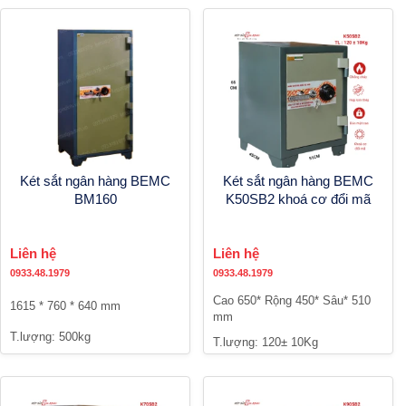
Két sắt ngân hàng BEMC
Két sắt ngân hàng BEMC
BM160
K50SB2 khoá cơ đổi mã
Liên hệ
Liên hệ
0933.48.1979
0933.48.1979
Cao 650* Rộng 450* Sâu* 510
1615 * 760 * 640 mm
mm
T.lượng: 500kg
T.lượng: 120± 10Kg