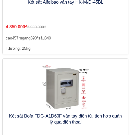
Két sắt Aifeibao vân tay HK-M/D-45BL
4.850.000₫
6.900.000₫
cao457*ngang390*sâu340
T.lượng: 25kg
Két sắt Bofa FDG-A1D60F vân tay điện tử, tích hợp quản
lý qua điện thoại