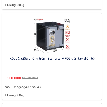
T.lượng: 88kg
Két sắt siêu chống trộm Samurai MF05 vân tay điện tử
9.500.000₫
13.500.000₫
cao510* ngang420* sâu430
T.lượng: 88kg