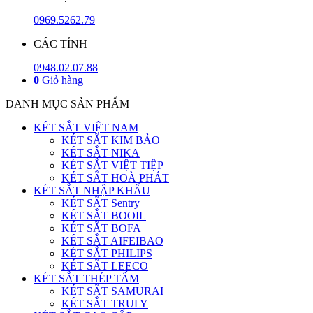
0969.5262.79
CÁC TỈNH
0948.02.07.88
0
Giỏ hàng
DANH MỤC SẢN PHẨM
KÉT SẮT VIỆT NAM
KÉT SẮT KIM BẢO
KÉT SẮT NIKA
KÉT SẮT VIỆT TIỆP
KÉT SẮT HOÀ PHÁT
KÉT SẮT NHẬP KHẨU
KÉT SẮT Sentry
KÉT SẮT BOOIL
KÉT SẮT BOFA
KÉT SẮT AIFEIBAO
KÉT SẮT PHILIPS
KÉT SẮT LEECO
KÉT SẮT THÉP TẤM
KÉT SẮT SAMURAI
KÉT SẮT TRULY