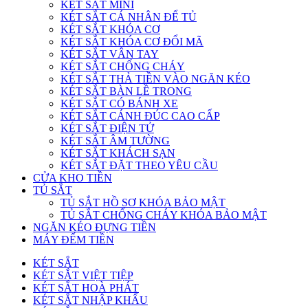
KÉT SẮT MINI
KÉT SẮT CÁ NHÂN ĐỂ TỦ
KÉT SẮT KHÓA CƠ
KÉT SẮT KHÓA CƠ ĐỔI MÃ
KÉT SẮT VÂN TAY
KÉT SẮT CHỐNG CHÁY
KÉT SẮT THẢ TIỀN VÀO NGĂN KÉO
KÉT SẮT BÀN LỀ TRONG
KÉT SẮT CÓ BÁNH XE
KÉT SẮT CÁNH ĐÚC CAO CẤP
KÉT SẮT ĐIỆN TỬ
KÉT SẮT ÂM TƯỜNG
KÉT SẮT KHÁCH SẠN
KÉT SẮT ĐẶT THEO YÊU CẦU
CỬA KHO TIỀN
TỦ SẮT
TỦ SẮT HỒ SƠ KHÓA BẢO MẬT
TỦ SẮT CHỐNG CHÁY KHÓA BẢO MẬT
NGĂN KÉO ĐỰNG TIỀN
MÁY ĐẾM TIỀN
KÉT SẮT
KÉT SẮT VIỆT TIỆP
KÉT SẮT HOÀ PHÁT
KÉT SẮT NHẬP KHẨU