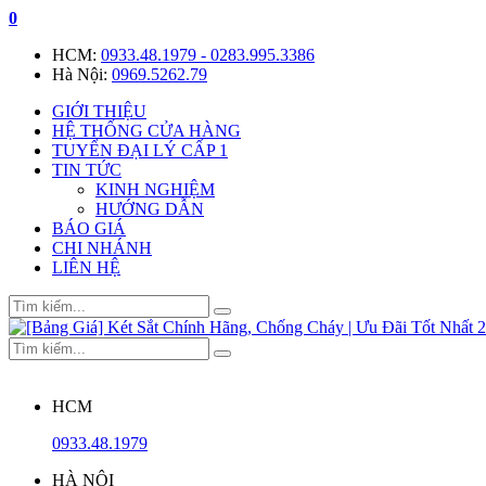
0
HCM:
0933.48.1979 - 0283.995.3386
Hà Nội:
0969.5262.79
GIỚI THIỆU
HỆ THỐNG CỬA HÀNG
TUYỂN ĐẠI LÝ CẤP 1
TIN TỨC
KINH NGHIỆM
HƯỚNG DẪN
BÁO GIÁ
CHI NHÁNH
LIÊN HỆ
HCM
0933.48.1979
HÀ NỘI