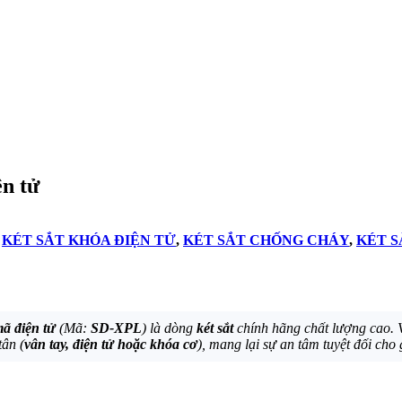
n tử
,
KÉT SẮT KHÓA ĐIỆN TỬ
,
KÉT SẮT CHỐNG CHÁY
,
KÉT S
ã điện tử
(Mã:
SD-XPL
) là dòng
két sắt
chính hãng chất lượng cao.
tân (
vân tay, điện tử hoặc khóa cơ
), mang lại sự an tâm tuyệt đối cho