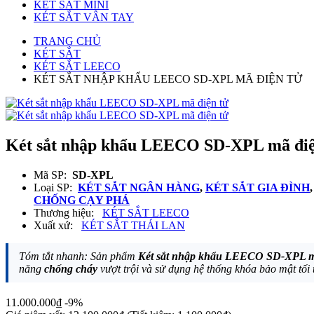
KÉT SẮT MINI
KÉT SẮT VÂN TAY
TRANG CHỦ
KÉT SẮT
KÉT SẮT LEECO
KÉT SẮT NHẬP KHẨU LEECO SD-XPL MÃ ĐIỆN TỬ
Két sắt nhập khẩu LEECO SD-XPL mã điệ
Mã SP:
SD-XPL
Loại SP:
KÉT SẮT NGÂN HÀNG
,
KÉT SẮT GIA ĐÌNH
CHỐNG CẠY PHÁ
Thương hiệu:
KÉT SẮT LEECO
Xuất xứ:
KÉT SẮT THÁI LAN
Tóm tắt nhanh: Sản phẩm
Két sắt nhập khẩu LEECO SD-XPL m
năng
chống cháy
vượt trội và sử dụng hệ thống khóa bảo mật tối 
11.000.000₫
-9%