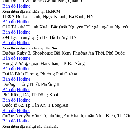
khu Đô Thị Vinhomes Grand Park, Quận 9
Bản đồ
Hotline
Xem thêm địa chỉ khác tại TP.HCM
1130A Đê La Thành, Ngọc Khánh, Ba Đình, HN
Bản đồ
Hotline
C10 Tập thể Thanh Xuân Bắc (mặt Nguyễn Trãi: gần ngã tư Nguyễn 
Bản đồ
Hotline
294 Lạc Trung, quận Hai Bà Trưng, HN
Bản đồ
Hotline
Xem thêm địa chỉ khác tại Hà Nội
Đường Ruby 3, Shophouse Bãi Kem, Phường An Thới, Phú Quốc
Bản đồ
Hotline
Hùng Vương, Quận Hải Châu, TP. Đà Nẵng
Bản đồ
Hotline
Đại lộ Bình Dương, Phường Phú Cường
Bản đồ
Hotline
Đường Thống Nhất, Phường 8
Bản đồ
Hotline
Phú Riềng Đỏ, TP Đồng Xoài
Bản đồ
Hotline
Quốc lộ 62, Tp.Tân An, T.Long An
Bản đồ
Hotline
đường Nguyễn Văn Cừ, phường An Khánh, quận Ninh Kiều, TP Cầ
Bản đồ
Hotline
Xem thêm địa chỉ tại các tỉnh khác