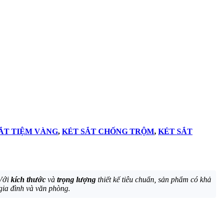
ẮT TIỆM VÀNG
,
KÉT SẮT CHỐNG TRỘM
,
KÉT SẮT
 Với
kích thước
và
trọng lượng
thiết kế tiêu chuẩn, sản phẩm có khả
 gia đình và văn phòng.