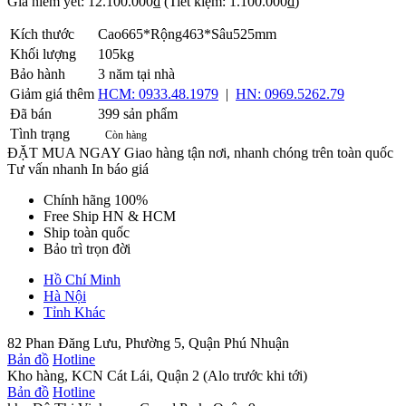
Giá niêm yết:
12.100.000₫
(Tiết kiệm: 1.100.000₫)
Kích thước
Cao665*Rộng463*Sâu525mm
Khối lượng
105kg
Bảo hành
3 năm tại nhà
Giảm giá thêm
HCM: 0933.48.1979
|
HN: 0969.5262.79
Đã bán
399 sản phẩm
Tình trạng
Còn hàng
ĐẶT MUA NGAY
Giao hàng tận nơi, nhanh chóng trên toàn quốc
Tư vấn nhanh
In báo giá
Chính hãng 100%
Free Ship HN & HCM
Ship toàn quốc
Bảo trì trọn đời
Hồ Chí Minh
Hà Nội
Tỉnh Khác
82 Phan Đăng Lưu, Phường 5, Quận Phú Nhuận
Bản đồ
Hotline
Kho hàng, KCN Cát Lái, Quận 2 (Alo trước khi tới)
Bản đồ
Hotline