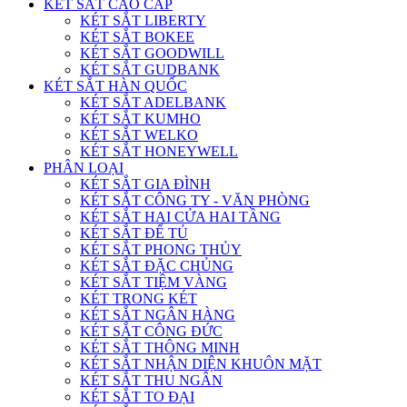
KÉT SẮT CAO CẤP
KÉT SẮT LIBERTY
KÉT SẮT BOKEE
KÉT SẮT GOODWILL
KÉT SẮT GUDBANK
KÉT SẮT HÀN QUỐC
KÉT SẮT ADELBANK
KÉT SẮT KUMHO
KÉT SẮT WELKO
KÉT SẮT HONEYWELL
PHÂN LOẠI
KÉT SẮT GIA ĐÌNH
KÉT SẮT CÔNG TY - VĂN PHÒNG
KÉT SẮT HAI CỬA HAI TẦNG
KÉT SẮT ĐỂ TỦ
KÉT SẮT PHONG THỦY
KÉT SẮT ĐẶC CHỦNG
KÉT SẮT TIỆM VÀNG
KÉT TRONG KÉT
KÉT SẮT NGÂN HÀNG
KÉT SẮT CÔNG ĐỨC
KÉT SẮT THÔNG MINH
KÉT SẮT NHẬN DIỆN KHUÔN MẶT
KÉT SẮT THU NGÂN
KÉT SẮT TO ĐẠI