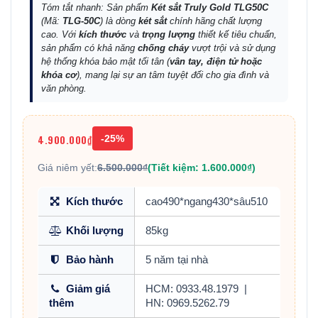
Tóm tắt nhanh: Sản phẩm
Két sắt Truly Gold TLG50C
(Mã:
TLG-50C
) là dòng
két sắt
chính hãng chất lượng
cao. Với
kích thước
và
trọng lượng
thiết kế tiêu chuẩn,
sản phẩm có khả năng
chống cháy
vượt trội và sử dụng
hệ thống khóa bảo mật tối tân (
vân tay, điện tử hoặc
khóa cơ
), mang lại sự an tâm tuyệt đối cho gia đình và
văn phòng.
4.900.000₫
-25%
Giá niêm yết:
6.500.000₫
(Tiết kiệm: 1.600.000₫)
Kích thước
cao490*ngang430*sâu510
Khối lượng
85kg
Bảo hành
5 năm tại nhà
Giảm giá
HCM: 0933.48.1979
|
thêm
HN: 0969.5262.79