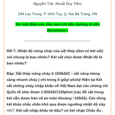
Nguyễn Trãi- Khuất Duy Tiến)
294
Lạc Trung, P. Vĩnh Tuy, Q. Hai Bà Trưng, HN
Xin mời Bấm vào đây xem chỉ dẫn đường đi đến
Showroom !
----------------------------------------------------
Hỏi
?: Nhiệt độ nón
g chảy của sắt thép (làm vỏ két sắt)
nói chung là bao nhiêu? Két sắt chịu được Nhiệt độ là
bao nhiêu?
Đáp: Sắt thép nóng chảy ở 1538độC - sắt càng mỏng
càng nhanh chảy ( chỉ trong ít giây/ phút)/ Hiện tại Két
sắt chống cháy nhập khẩu về Việt Nam đạt các chứng chỉ
Quốc tế chịu được 1.020độC/120phut (các đồ vật trong
két vẫn được bảo vệ an toàn khoảng ~100độ). Các dòng
két khác chắc chắn khó qua được ngưỡng nhiệt độ này
.
Hỏi?:
Két sắt nhập khẩu từ đâu? có két nhập Châu Âu ,