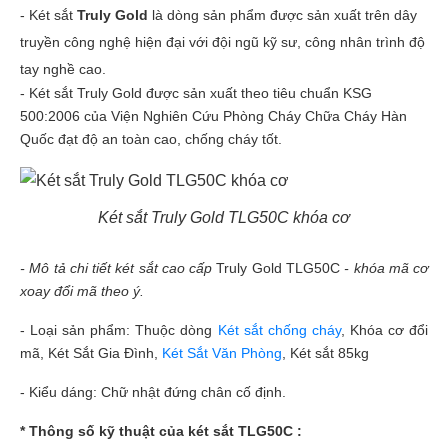
-
Két sắt
Truly Gold
là dòng sản phẩm được sản xuất trên dây
truyền công nghệ hiện đại với đội ngũ kỹ sư, công nhân trình độ
tay nghề cao.
- Két sắt Truly Gold được sản xuất theo tiêu chuẩn KSG
500:2006 của Viện Nghiên Cứu Phòng Cháy Chữa Cháy Hàn
Quốc đạt độ an toàn cao, chống cháy tốt.
Két sắt Truly Gold TLG50C khóa cơ
- Mô tả chi tiết két sắt cao cấp
Truly Gold TLG50C
- khóa mã cơ
xoay đổi mã theo ý.
- Loại sản phẩm: T
huộc dòng
Két sắt chống cháy
, Khóa cơ đổi
mã, Két Sắt Gia Đình,
Két Sắt Văn Phòng
, Két sắt 85kg
- Kiểu dáng:
Chữ nhật đứng
chân cố định.
* Thông số kỹ thuật của két sắt TLG50C :