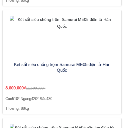
T.lượng: 80kg
Két sắt siêu chống trộm Samurai ME05 điện tử Hàn
Quốc
8.600.000₫
11.500.000₫
Cao510* Ngang420* Sâu430
T.lượng: 88kg