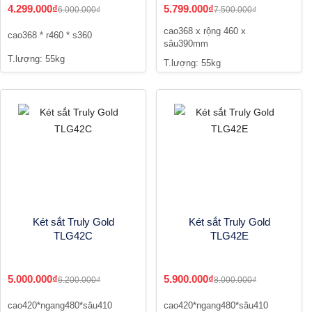
4.299.000₫
5.799.000₫
6.000.000₫
7.500.000₫
cao368 x rộng 460 x
cao368 * r460 * s360
sâu390mm
T.lượng: 55kg
T.lượng: 55kg
Két sắt Truly Gold
Két sắt Truly Gold
TLG42C
TLG42E
5.000.000₫
5.900.000₫
6.200.000₫
8.000.000₫
cao420*ngang480*sâu410
cao420*ngang480*sâu410