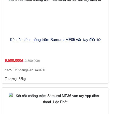
Két sắt siêu chống trộm Samurai MF05 vân tay điện tử
9.500.000₫
13.500.000₫
cao510* ngang420* sâu430
T.lượng: 88kg