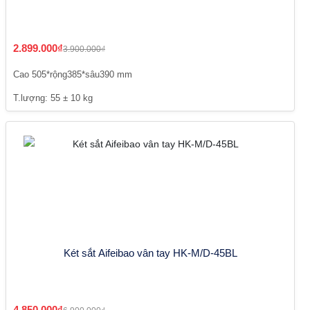
2.899.000₫
3.900.000₫
Cao 505*rộng385*sâu390 mm
T.lượng: 55 ± 10 kg
Két sắt Aifeibao vân tay HK-M/D-45BL
4.850.000₫