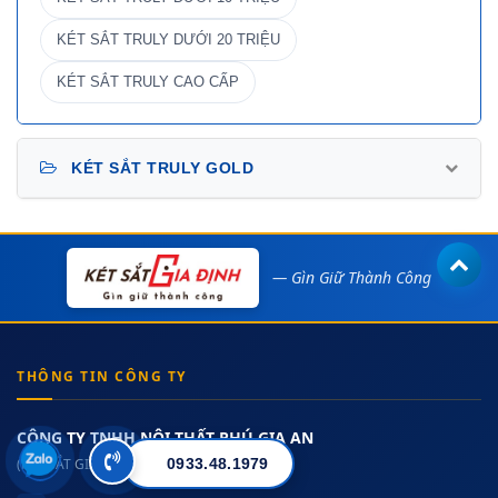
KÉT SẮT TRULY DƯỚI 20 TRIỆU
KÉT SẮT TRULY CAO CẤP
KÉT SẮT TRULY GOLD
— Gìn Giữ Thành Công
THÔNG TIN CÔNG TY
CÔNG TY TNHH NỘI THẤT PHÚ GIA AN
(KÉT SẮT GIA ĐỊNH)
0933.48.1979