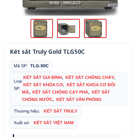
Két sắt Truly Gold TLG50C
Mã SP:
TLG-50C
KÉT SẮT GIA ĐÌNH
,
KÉT SẮT CHỐNG CHÁY
,
Loại
KÉT SẮT KHÓA CƠ
,
KÉT SẮT KHÓA CƠ ĐỔI
SP:
MÃ
,
KÉT SẮT CHỐNG CẠY PHÁ
,
KÉT SẮT
CHỐNG NƯỚC
,
KÉT SẮT VĂN PHÒNG
Thương hiệu:
KÉT SẮT TRULY
Xuất xứ:
KÉT SẮT VIỆT NAM