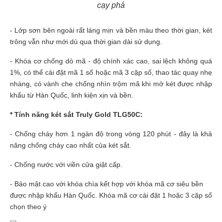
cạy phá
- Lớp sơn bên ngoài rất láng mịn và bền màu theo thời gian, két
trông vẫn như mới dù qua thời gian dài sử dụng.
- Khóa cơ chống dò mã - độ chính xác cao, sai lệch không quá
1%, có thể cài đặt mã 1 số hoặc mã 3 cặp số, thao tác quay nhẹ
nhàng, có vành che chống nhìn trộm mã khi mở két được nhập
khẩu từ Hàn Quốc, linh kiện xịn và bền.
* Tính năng két sắt Truly Gold TLG50C:
- Chống cháy hơn 1 ngàn độ trong vòng 120 phút - đây là khả
năng chống cháy cao nhất của két sắt.
- Chống nước với viền cửa giật cấp.
-
Bảo mật cao với khóa chìa kết hợp với khóa mã cơ siêu bền
được nhập khẩu Hàn Quốc
.
Khóa mã cơ cài đặt 1 hoặc 3 cặp số
chọn theo ý