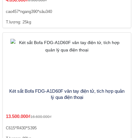
6.900.000₫
cao457*ngang390*sâu340
T.lượng: 25kg
Két sắt Bofa FDG-A1D60F vân tay điện tử, tích hợp quản
lý qua điện thoại
13.500.000₫
16.600.000₫
C615*R430*S395