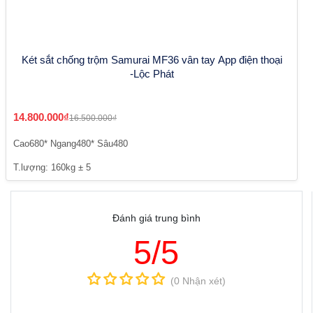
Két sắt chống trộm Samurai MF36 vân tay App điện thoại
-Lộc Phát
14.800.000₫
16.500.000₫
Cao680* Ngang480* Sâu480
T.lượng: 160kg ± 5
Đánh giá trung bình
5/5
(0 Nhận xét)