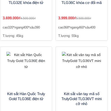
TLG32E khóa điện tử
TLG36C khóa cơ đổi mã
3.699.000₫
3.999.000₫
4.500.000₫
5.500.000₫
cao320*ngang400*sâu390
cao368*ngang460*sâu400
T.lượng: 45kg
T.lượng: 55kg
Két sắt Hàn Quốc Truly
Két sắt vân tay mã số
Gold TLG36E điện tử
TrulyGold TLG36VT mini
cỡ nhỏ