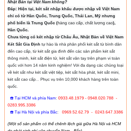
Nhật Bản tại Việt Nam không?
Đáp: Hiện tại, két sắt nhập khẩu được nhập về Việt Nam
chỉ có từ Hàn Quốc, Trung Quốc, Thái Lan, Mỹ nhưng
phổ biến là Trung Quốc (
hàng cao cấp, chất lượng cao
),
Hàn Quốc.
Chưa từng có két nhập từ Châu Âu, Nhật Bản về Việt Nam
Két Sắt Gia Định
tự hào là nhà phân phối két sắt từ bình dân
đến cao cấp, từ két sắt gia đình đến các sản phẩm két sắt
thông minh, két sắt điện tử, két sắt vân tay trên phạm vi toàn
quốc với hơn 14 năm kinh nghiệm! Với đa dạng các chủng loại
về két sắt như két sắt việt tiệp, két sắt hòa phát, két sắt mini,
két sắt cao cấp... Phục vụ trên 10,000 khách hàng trên toàn
quốc.
☎️ Tại HCM và phía Nam
:
0933.48.1979 - 0948.020.788 -
0283.995.3386
☎️ Tại Hà Nội và phía Bắc
:
0969.52.62.79 - 0243.647.3386
(Một số sản phẩm có thể chênh lệch giá giữa Hà Nội và HCM
do phát sinh phí vận chuyển Nam - Bắc)