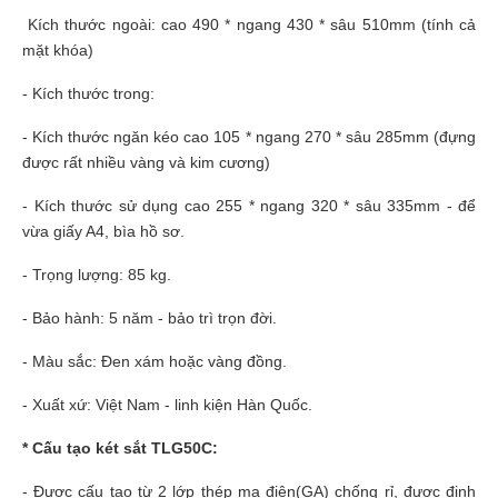
Kích thước ngoài: cao 490 * ngang 430 * sâu 510mm (tính cả
mặt khóa)
- Kích thước trong:
- Kích thước ngăn kéo cao 105 * ngang 270 * sâu 285mm (đựng
được rất nhiều vàng và kim cương)
- Kích thước sử dụng cao 255 * ngang 320 * sâu 335mm - để
vừa giấy A4, bìa hồ sơ.
- Trọng lượng: 85 kg.
- Bảo hành: 5 năm - bảo trì trọn đời.
- Màu sắc: Đen xám hoặc vàng đồng.
- Xuất xứ: Việt Nam - linh kiện Hàn Quốc.
* Cấu tạo két sắt TLG50C:
- Được cấu tạo từ 2 lớp thép mạ điện(GA) chống rỉ, được định