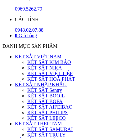
0969.5262.79
CÁC TỈNH
0948.02.07.88
0
Giỏ hàng
DANH MỤC SẢN PHẨM
KÉT SẮT VIỆT NAM
KÉT SẮT KIM BẢO
KÉT SẮT NIKA
KÉT SẮT VIỆT TIỆP
KÉT SẮT HOÀ PHÁT
KÉT SẮT NHẬP KHẨU
KÉT SẮT Sentry
KÉT SẮT BOOIL
KÉT SẮT BOFA
KÉT SẮT AIFEIBAO
KÉT SẮT PHILIPS
KÉT SẮT LEECO
KÉT SẮT THÉP TẤM
KÉT SẮT SAMURAI
KÉT SẮT TRULY