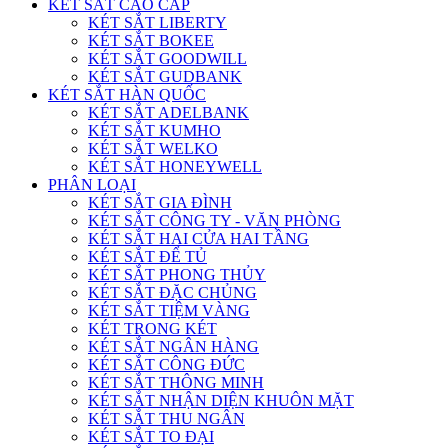
KÉT SẮT CAO CẤP
KÉT SẮT LIBERTY
KÉT SẮT BOKEE
KÉT SẮT GOODWILL
KÉT SẮT GUDBANK
KÉT SẮT HÀN QUỐC
KÉT SẮT ADELBANK
KÉT SẮT KUMHO
KÉT SẮT WELKO
KÉT SẮT HONEYWELL
PHÂN LOẠI
KÉT SẮT GIA ĐÌNH
KÉT SẮT CÔNG TY - VĂN PHÒNG
KÉT SẮT HAI CỬA HAI TẦNG
KÉT SẮT ĐỂ TỦ
KÉT SẮT PHONG THỦY
KÉT SẮT ĐẶC CHỦNG
KÉT SẮT TIỆM VÀNG
KÉT TRONG KÉT
KÉT SẮT NGÂN HÀNG
KÉT SẮT CÔNG ĐỨC
KÉT SẮT THÔNG MINH
KÉT SẮT NHẬN DIỆN KHUÔN MẶT
KÉT SẮT THU NGÂN
KÉT SẮT TO ĐẠI