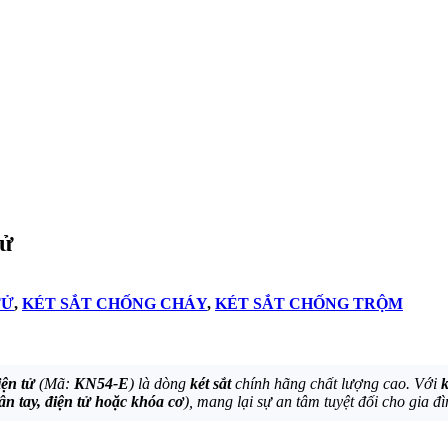
tử
TỬ
,
KÉT SẮT CHỐNG CHÁY
,
KÉT SẮT CHỐNG TRỘM
ện tử
(Mã:
KN54-E
) là dòng
két sắt
chính hãng chất lượng cao. Với
ân tay, điện tử hoặc khóa cơ
), mang lại sự an tâm tuyệt đối cho gia đ