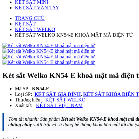
KÉT SẮT MINI
KÉT SẮT VÂN TAY
TRANG CHỦ
KÉT SẮT
KÉT SẮT WELKO
KÉT SẮT WELKO KN54-E KHOÁ MẬT MÃ ĐIỆN TỬ
Két sắt Welko KN54-E khoá mật mã điện 
Mã SP:
KN54-E
Loại SP:
KÉT SẮT GIA ĐÌNH
,
KÉT SẮT KHÓA ĐIỆN 
Thương hiệu:
KÉT SẮT WELKO
Xuất xứ:
KÉT SẮT VIỆT NAM
Tóm tắt nhanh: Sản phẩm
Két sắt Welko KN54-E khoá mật mã đi
chống cháy
vượt trội và sử dụng hệ thống khóa bảo mật tối tân (
v