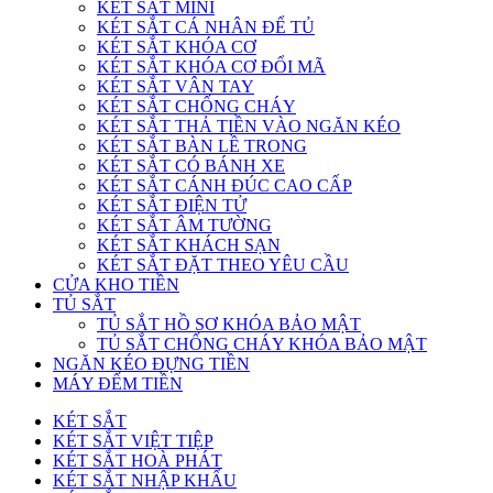
KÉT SẮT MINI
KÉT SẮT CÁ NHÂN ĐỂ TỦ
KÉT SẮT KHÓA CƠ
KÉT SẮT KHÓA CƠ ĐỔI MÃ
KÉT SẮT VÂN TAY
KÉT SẮT CHỐNG CHÁY
KÉT SẮT THẢ TIỀN VÀO NGĂN KÉO
KÉT SẮT BÀN LỀ TRONG
KÉT SẮT CÓ BÁNH XE
KÉT SẮT CÁNH ĐÚC CAO CẤP
KÉT SẮT ĐIỆN TỬ
KÉT SẮT ÂM TƯỜNG
KÉT SẮT KHÁCH SẠN
KÉT SẮT ĐẶT THEO YÊU CẦU
CỬA KHO TIỀN
TỦ SẮT
TỦ SẮT HỒ SƠ KHÓA BẢO MẬT
TỦ SẮT CHỐNG CHÁY KHÓA BẢO MẬT
NGĂN KÉO ĐỰNG TIỀN
MÁY ĐẾM TIỀN
KÉT SẮT
KÉT SẮT VIỆT TIỆP
KÉT SẮT HOÀ PHÁT
KÉT SẮT NHẬP KHẨU