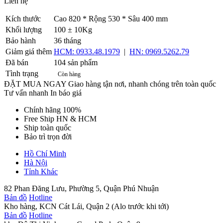
Liên hệ
Gọi ngay
Kích thước
Cao 820 * Rộng 530 * Sâu 400 mm
Khối lượng
100 ± 10Kg
Bảo hành
36 tháng
Giảm giá thêm
HCM: 0933.48.1979
|
HN: 0969.5262.79
Đã bán
104 sản phẩm
Tình trạng
Còn hàng
ĐẶT MUA NGAY
Giao hàng tận nơi, nhanh chóng trên toàn quốc
Tư vấn nhanh
In báo giá
Chính hãng 100%
Free Ship HN & HCM
Ship toàn quốc
Bảo trì trọn đời
Hồ Chí Minh
Hà Nội
Tỉnh Khác
82 Phan Đăng Lưu, Phường 5, Quận Phú Nhuận
Bản đồ
Hotline
Kho hàng, KCN Cát Lái, Quận 2 (Alo trước khi tới)
Bản đồ
Hotline