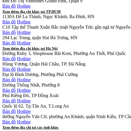
khu Đô Thị Vinhomes Grand Park, Quận 9
Bản đồ
Hotline
Xem thêm địa chỉ khác tại TP.HCM
1130A Đê La Thành, Ngọc Khánh, Ba Đình, HN
Bản đồ
Hotline
C10 Tập thể Thanh Xuân Bắc (mặt Nguyễn Trãi: gần ngã tư Nguyễn 
Bản đồ
Hotline
294 Lạc Trung, quận Hai Bà Trưng, HN
Bản đồ
Hotline
Xem thêm địa chỉ khác tại Hà Nội
Đường Ruby 3, Shophouse Bãi Kem, Phường An Thới, Phú Quốc
Bản đồ
Hotline
Hùng Vương, Quận Hải Châu, TP. Đà Nẵng
Bản đồ
Hotline
Đại lộ Bình Dương, Phường Phú Cường
Bản đồ
Hotline
Đường Thống Nhất, Phường 8
Bản đồ
Hotline
Phú Riềng Đỏ, TP Đồng Xoài
Bản đồ
Hotline
Quốc lộ 62, Tp.Tân An, T.Long An
Bản đồ
Hotline
đường Nguyễn Văn Cừ, phường An Khánh, quận Ninh Kiều, TP Cầ
Bản đồ
Hotline
Xem thêm địa chỉ tại các tỉnh khác