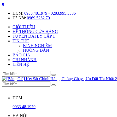
0
HCM:
0933.48.1979 - 0283.995.3386
Hà Nội:
0969.5262.79
GIỚI THIỆU
HỆ THỐNG CỬA HÀNG
TUYỂN ĐẠI LÝ CẤP 1
TIN TỨC
KINH NGHIỆM
HƯỚNG DẪN
BÁO GIÁ
CHI NHÁNH
LIÊN HỆ
HCM
0933.48.1979
HÀ NỘI