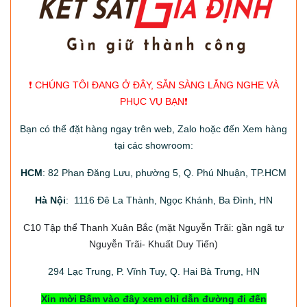
❗️ CHÚNG TÔI ĐANG Ở ĐÂY, SẴN SÀNG LẮNG NGHE VÀ
PHỤC VỤ BẠN❗️
Bạn có thể đặt hàng ngay trên web, Zalo hoặc đến Xem hàng
tại các showroom:
HCM
: 82 Phan Đăng Lưu, phường 5, Q. Phú Nhuận, TP.HCM
Hà Nội
: 1116 Đê La Thành, Ngọc Khánh, Ba Đình, HN
C10 Tập thể Thanh Xuân Bắc
(mặt Nguyễn Trãi: gần ngã tư
Nguyễn Trãi- Khuất Duy Tiến)
294
Lạc Trung, P. Vĩnh Tuy, Q. Hai Bà Trưng, HN
Xin mời Bấm vào đây xem chỉ dẫn đường đi đến