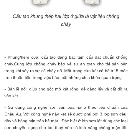
Cấu tạo khung thép hai lớp ở giữa là vật liệu chống
cháy
- Khung/hèm cửa: cấu tạo dạng bậc tam cấp đạt chuẩn chống
cháy.Cùng lớp chống cháy bảo vệ sự an toàn cho tài sản bên
trong khi xảy ra sự cố cháy nổ .Mặt trong cửa két có bố trí 5 móc
treo thuận tiện trong việc bảo mật những chìa khóa quan trọng .
- Bản lề nổi giúp cho góc mở két rộng, dễ dàng lấy và cất đồ ra
vào két.
- Sử dụng công nghệ sơn vân búa nano theo tiêu chuẩn của
Châu Âu. Với công nghệ này két sẽ được phủ bởi 3 lớp sơn đều,
dày và bóng mịn trên bề mặt . Đặc biệt ở lớp sơn lót dùng các loại
sơn chuyên dụng cho tàu thuỷ nên có khả năng chống mặn tốt,