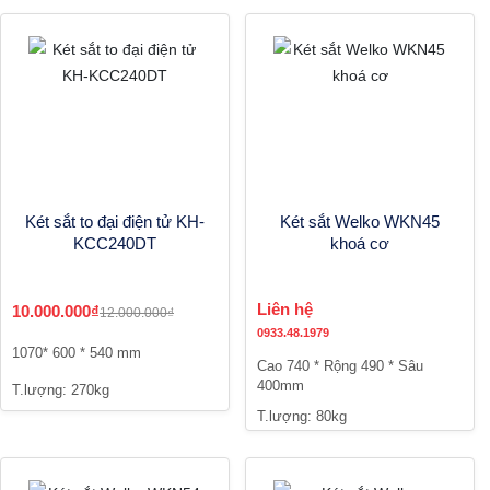
Két sắt to đại điện tử KH-
Két sắt Welko WKN45
KCC240DT
khoá cơ
Liên hệ
10.000.000₫
12.000.000₫
0933.48.1979
1070* 600 * 540 mm
Cao 740 * Rộng 490 * Sâu
400mm
T.lượng: 270kg
T.lượng: 80kg