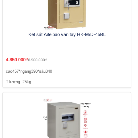
Két sắt Aifeibao vân tay HK-M/D-45BL
4.850.000₫
6.900.000₫
cao457*ngang390*sâu340
T.lượng: 25kg