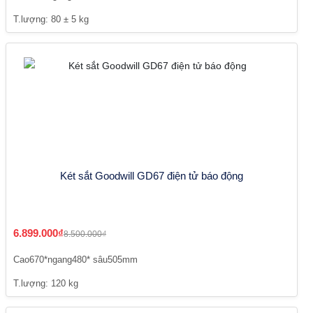
T.lượng: 80 ± 5 kg
Két sắt Goodwill GD67 điện tử báo động
6.899.000₫
8.500.000₫
Cao670*ngang480* sâu505mm
T.lượng: 120 kg