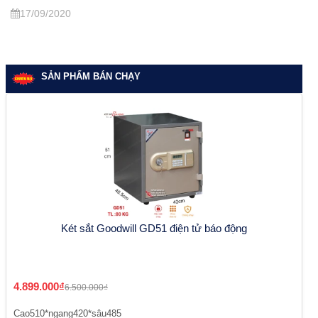
17/09/2020
SẢN PHẨM BÁN CHẠY
Két sắt Goodwill GD51 điện tử báo động
4.899.000₫
6.500.000₫
Cao510*ngang420*sâu485