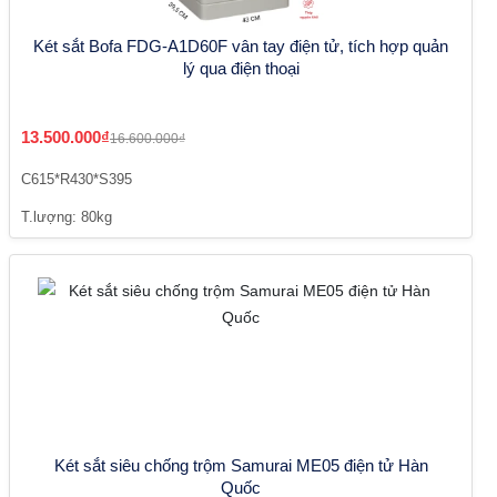
Két sắt Bofa FDG-A1D60F vân tay điện tử, tích hợp quản
lý qua điện thoại
13.500.000₫
16.600.000₫
C615*R430*S395
T.lượng: 80kg
Két sắt siêu chống trộm Samurai ME05 điện tử Hàn
Quốc