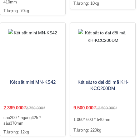
410mm
T.lượng: 10kg
T.lượng: 70kg
Két sắt mini MN-KS42
Két sắt to đại đổi mã KH-
KCC200DM
2.399.000₫
9.500.000₫
2.750.000₫
12.500.000₫
cao200 * ngang425 *
1.060* 600 * 540mm
sâu370mm
T.lượng: 220kg
T.lượng: 12kg