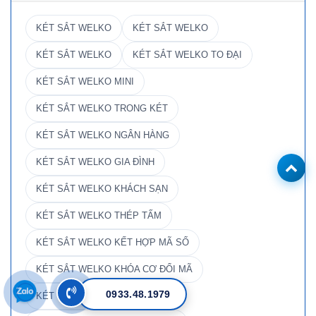
KÉT SẮT WELKO
KÉT SẮT WELKO
KÉT SẮT WELKO
KÉT SẮT WELKO TO ĐẠI
KÉT SẮT WELKO MINI
KÉT SẮT WELKO TRONG KÉT
KÉT SẮT WELKO NGÂN HÀNG
KÉT SẮT WELKO GIA ĐÌNH
KÉT SẮT WELKO KHÁCH SẠN
KÉT SẮT WELKO THÉP TẤM
KÉT SẮT WELKO KẾT HỢP MÃ SỐ
KÉT SẮT WELKO KHÓA CƠ ĐỔI MÃ
0933.48.1979
KÉT SẮT WELKO CHỐNG CHÁY