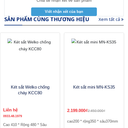
Chia sẻ nhận xét về sản phẩm
SẢN PHẨM CÙNG THƯƠNG HIỆU
Xem tất cả
Két sắt Welko chống
Két sắt mini MN-KS35
cháy KCC80
Liên hệ
2.199.000₫
2.450.000₫
0933.48.1979
cao200 * rộng350 * sâu370mm
Cao 410 * Rộng 480 * Sâu