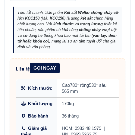
Tóm tắt nhanh: Sản phẩm
Két sắt Welko chống cháy cỡ
lớn KCC150
(Mã:
KCC150
) là dòng
két sắt
chính hãng
chất lượng cao. Với
kích thước
và
trọng lượng
thiết kế
tiêu chuẩn, sản phẩm có khả năng
chống cháy
vượt trội
và sử dụng hệ thống khóa bảo mật tối tân (
vân tay, điện
tử hoặc khóa cơ
), mang lại sự an tâm tuyệt đối cho gia
đình và văn phòng.
Liên hệ
GỌI NGAY
Cao780* rộng530* sâu
Kích thước
565 mm
Khối lượng
170kg
Bảo hành
36 tháng
Giảm giá
HCM: 0933.48.1979
|
thêm
HN: 0969.5262.79