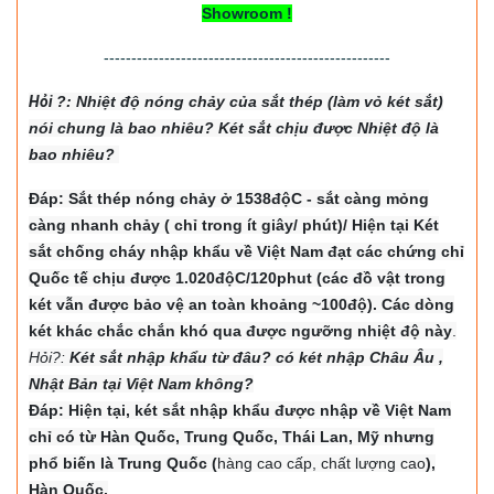
Showroom !
----------------------------------------------------
Hỏi
?: Nhiệt độ nón
g chảy của sắt thép (làm vỏ két sắt)
nói chung là bao nhiêu? Két sắt chịu được Nhiệt độ là
bao nhiêu?
Đáp: Sắt thép nóng chảy ở 1538độC - sắt càng mỏng
càng nhanh chảy ( chỉ trong ít giây/ phút)/ Hiện tại Két
sắt chống cháy nhập khẩu về Việt Nam đạt các chứng chỉ
Quốc tế chịu được 1.020độC/120phut (các đồ vật trong
két vẫn được bảo vệ an toàn khoảng ~100độ). Các dòng
két khác chắc chắn khó qua được ngưỡng nhiệt độ này
.
Hỏi?:
Két sắt nhập khẩu từ đâu? có két nhập Châu Âu ,
Nhật Bản tại Việt Nam không?
Đáp: Hiện tại, két sắt nhập khẩu được nhập về Việt Nam
chỉ có từ Hàn Quốc, Trung Quốc, Thái Lan, Mỹ nhưng
phổ biến là Trung Quốc (
hàng cao cấp, chất lượng cao
),
Hàn Quốc.