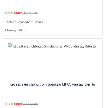
8.600.000₫
11.500.000₫
Cao510* Ngang420* Sâu430
T.lượng: 88kg
Két sắt siêu chống trộm Samurai MF05 vân tay điện tử
9.500.000₫
13.500.000₫