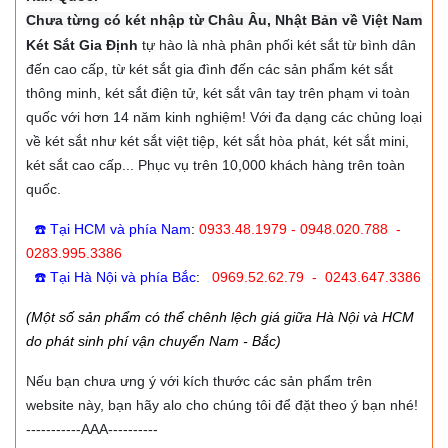
Chưa từng có két nhập từ Châu Âu, Nhật Bản về Việt Nam
Két Sắt Gia Định
tự hào là nhà phân phối két sắt từ bình dân
đến cao cấp, từ két sắt gia đình đến các sản phẩm két sắt
thông minh, két sắt điện tử, két sắt vân tay trên phạm vi toàn
quốc với hơn 14 năm kinh nghiệm! Với đa dạng các chủng loại
về két sắt như két sắt việt tiệp, két sắt hòa phát, két sắt mini,
két sắt cao cấp... Phục vụ trên 10,000 khách hàng trên toàn
quốc.
☎️ Tại HCM và phía Nam
:
0933.48.1979 - 0948.020.788 -
0283.995.3386
☎️ Tại Hà Nội và phía Bắc
:
0969.52.62.79 - 0243.647.3386
(Một số sản phẩm có thể chênh lệch giá giữa Hà Nội và HCM
do phát sinh phí vận chuyển Nam - Bắc)
Nếu bạn chưa ưng ý với kích thước các sản phẩm trên
website này, bạn hãy alo cho chúng tôi để đặt theo ý bạn nhé!
-----------AAA----------