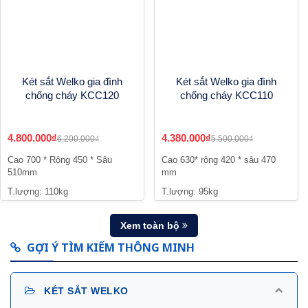
Két sắt Welko gia đình
Két sắt Welko gia đình
chống cháy KCC120
chống cháy KCC110
4.800.000₫
4.380.000₫
6.200.000₫
5.500.000₫
Cao 700 * Rộng 450 * Sâu
Cao 630* rộng 420 * sâu 470
510mm
mm
T.lượng: 110kg
T.lượng: 95kg
Xem toàn bộ
GỢI Ý TÌM KIẾM THÔNG MINH
KÉT SẮT WELKO