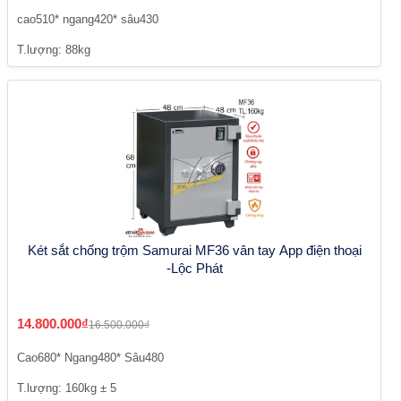
cao510* ngang420* sâu430
T.lượng: 88kg
Két sắt chống trộm Samurai MF36 vân tay App điện thoại
-Lộc Phát
14.800.000₫
16.500.000₫
Cao680* Ngang480* Sâu480
T.lượng: 160kg ± 5