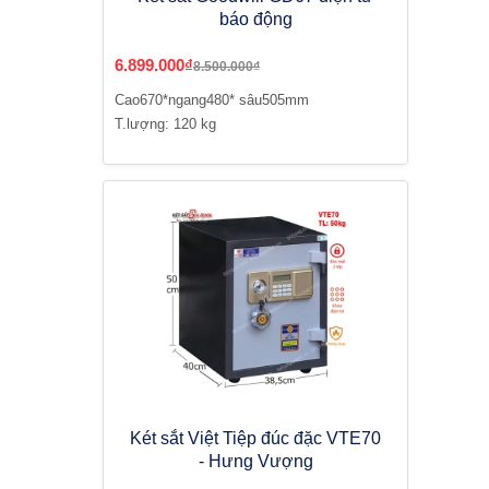
báo động
6.899.000₫
8.500.000₫
Cao670*ngang480* sâu505mm
T.lượng: 120 kg
Két sắt Việt Tiệp đúc đặc VTE70
- Hưng Vượng