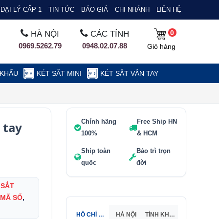
ĐẠI LÝ CẤP 1
TIN TỨC
BÁO GIÁ
CHI NHÁNH
LIÊN HỆ
0
HÀ NỘI
CÁC TỈNH
0969.5262.79
0948.02.07.88
Giỏ hàng
 KHẨU
KÉT SẮT MINI
KÉT SẮT VÂN TAY
Chính hãng
Free Ship HN
 tay
100%
& HCM
Ship toàn
Bảo trì trọn
quốc
đời
 SẮT
 MÃ SỐ
,
HỒ CHÍ MINH
HÀ NỘI
TỈNH KHÁC