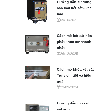
Hướng dẫn sử dụng
các loại két sắt - két
bạc
09/10/2021
Cách mở két sắt hòa
phát khóa cơ nhanh
nhất
26/12/2025
Cách mở khóa két sắt
Truly chi tiết và hiệu
quả
23/09/2024
Hướng dẫn mở két
sắt solid