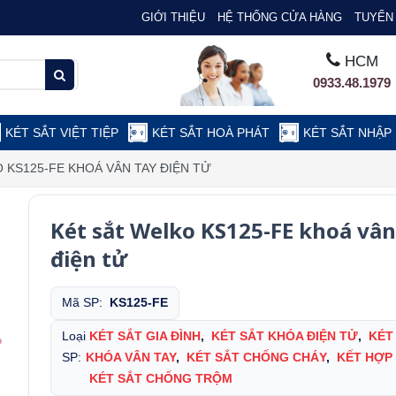
GIỚI THIỆU
HỆ THỐNG CỬA HÀNG
TUYỂN 
HCM
0933.48.1979
KÉT SẮT VIỆT TIỆP
KÉT SẮT HOÀ PHÁT
KÉT SẮT NHẬP
 KS125-FE KHOÁ VÂN TAY ĐIỆN TỬ
Két sắt Welko KS125-FE khoá vân
điện tử
Mã SP:
KS125-FE
Loại
KÉT SẮT GIA ĐÌNH
,
KÉT SẮT KHÓA ĐIỆN TỬ
,
KÉT
SP:
KHÓA VÂN TAY
,
KÉT SẮT CHỐNG CHÁY
,
KẾT HỢP
KÉT SẮT CHỐNG TRỘM