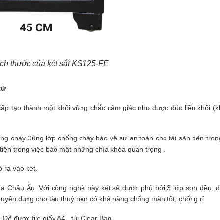
ích thước của két sắt KS125-FE
tử
 cấp tạo thành một khối vững chắc cảm giác như được đúc liền khối (kh
ống cháy.Cùng lớp chống cháy bảo vệ sự
an toàn
cho tài sản bên trong
tiện trong việc
bảo mật
những chìa khóa quan trọng .
 ra vào két.
a Châu Âu. Với công nghệ này két sẽ được phủ bởi 3 lớp sơn đều, 
 chuyên dụng cho tàu thuỷ nên có khả năng chống mặn tốt, chống rỉ
Để được file giấy A4 , túi Clear Bag
.