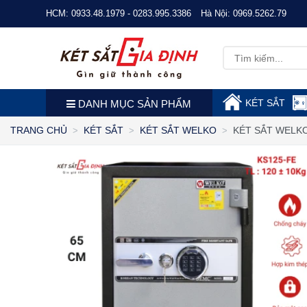
HCM:
0933.48.1979 - 0283.995.3386
Hà Nội:
0969.5262.79
KÉT SẮT
DANH MỤC SẢN PHẨM
KÉT SẮT WELKO
TRANG CHỦ
KÉT SẮT
KÉT SẮT WELKO