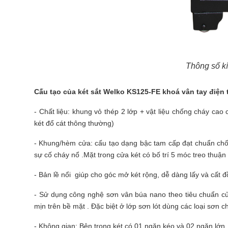
Thông số k
Cấu tạo của
két sắt
Welko KS125-FE khoá vân tay điện 
- Chất liệu: khung vỏ thép 2 lớp + vật liệu chống cháy cao
két đổ cát thông thường)
- Khung/hèm cửa: cấu tạo dạng bậc tam cấp đạt chuẩn ch
sự cố cháy nổ .Mặt trong cửa két có bố trí 5 móc treo thuận 
- Bản lề nổi giúp cho góc mở két rộng, dễ dàng lấy và cất đồ
- Sử dụng công nghệ sơn vân búa nano theo tiêu chuẩn củ
mịn trên bề mặt . Đặc biệt ở lớp sơn lót dùng các loại sơn
- Không gian: Bên trong két có 01 ngăn kéo và 02 ngăn lớn . 