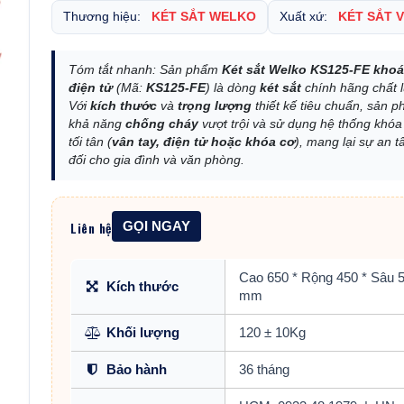
Thương hiệu:
KÉT SẮT WELKO
Xuất xứ:
KÉT SẮT 
Tóm tắt nhanh: Sản phẩm
Két sắt Welko KS125-FE khoá
điện tử
(Mã:
KS125-FE
) là dòng
két sắt
chính hãng chất 
Với
kích thước
và
trọng lượng
thiết kế tiêu chuẩn, sản 
khả năng
chống cháy
vượt trội và sử dụng hệ thống khó
tối tân (
vân tay, điện tử hoặc khóa cơ
), mang lại sự an t
đối cho gia đình và văn phòng.
Liên hệ
GỌI NGAY
Cao 650 * Rộng 450 * Sâu 
Kích thước
mm
Khối lượng
120 ± 10Kg
Bảo hành
36 tháng