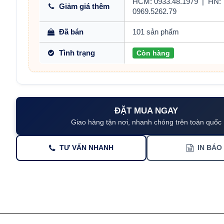
HCM: 0933.48.1979
|
HN:
Giảm giá thêm
0969.5262.79
Đã bán
101 sản phẩm
Tình trạng
Còn hàng
ĐẶT MUA NGAY
Giao hàng tận nơi, nhanh chóng trên toàn quốc
TƯ VẤN NHANH
IN BÁO