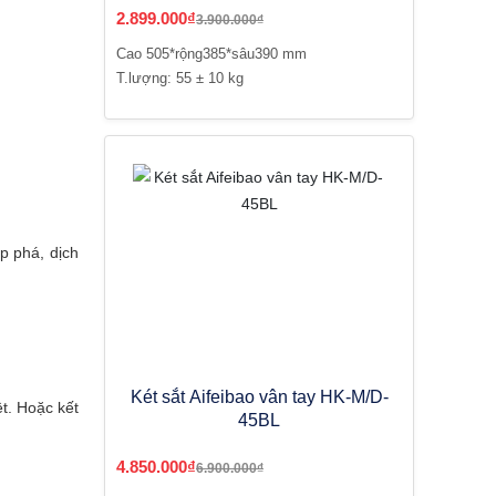
2.899.000₫
3.900.000₫
Cao 505*rộng385*sâu390 mm
T.lượng: 55 ± 10 kg
p phá, dịch
Két sắt Aifeibao vân tay HK-M/D-
t. Hoặc kết
45BL
4.850.000₫
6.900.000₫