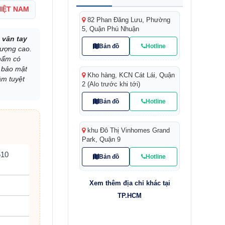
VIỆT NAM
82 Phan Đăng Lưu, Phường
5, Quận Phú Nhuận
 vân tay
Bản đồ
Hotline
lượng cao.
phẩm có
a bảo mật
Kho hàng, KCN Cát Lái, Quận
âm tuyệt
2 (Alo trước khi tới)
Bản đồ
Hotline
khu Đô Thị Vinhomes Grand
Park, Quận 9
510
Bản đồ
Hotline
Xem thêm địa chỉ khác tại
TP.HCM