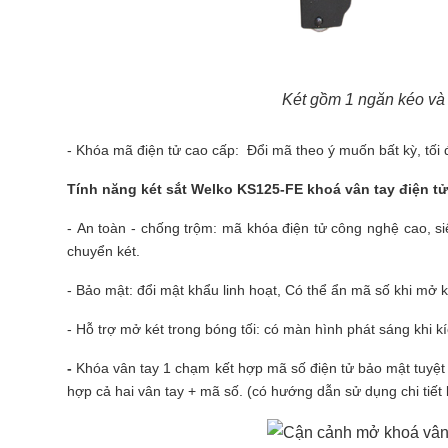
Két gồm 1 ngăn kéo và 
- Khóa mã điện tử cao cấp: Đổi mã theo ý muốn bất kỳ, tối đ
Tính năng
két sắt
Welko KS125-FE khoá vân tay điện tử
- An toàn - chống trộm: mã khóa điện tử công nghệ cao, s
chuyển két.
- Bảo mật: đổi mật khẩu linh hoạt, Có thể ẩn mã số khi mở k
- Hỗ trợ mở két trong bóng tối: có màn hình phát sáng khi kí
-
Khóa vân tay 1 chạm kết hợp mã số điện tử bảo mật tuyệt 
hợp cả hai vân tay + mã số. (có hướng dẫn sử dụng chi tiết 